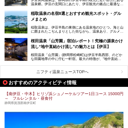
予定。
温泉郷。伊豆の玄関口にあたり、伊豆観光の拠点に最適な立
地です。首都圏や名古屋圏からのアクセスが良く、宿泊はも
温泉は海一望の絶景、伊豆の幸満載の食や、全天候型のレジ
ちろん日帰りでも楽しめるのが魅力です。
ャー施設など、現在リニューアルオープンしている施設を中
稲取温泉の名宿8選とおすすめ観光スポット・グル
心に、家族連れでも大人だけでも、おひとりさまでも多彩な
メまとめ
この記事では、伊豆長岡温泉の歴史や魅力、おすすめの宿を
楽しみ方ができる「プレジャーリゾート 伊豆赤沢温泉」を
ピックアップ。周辺の観光・グルメスポットや日帰りで入れ
じっくり紹介します！
稲取温泉は、伊豆半島の東側にある温泉地のひとつ。海と山
る温泉施設も紹介します！
に囲まれたこぢんまりとした街ながら、温泉あり、グルメあ
───
り、見どころも多彩にあり、と魅力たっぷりの場所です。東
提供元：株式会社カトープレジャーグループ【PR】
京からは約2時間30分、直通電車もありアクセスしやすいの
この記事はプレジャーリゾート 伊豆赤沢温泉のPR記事で
桜田温泉「山芳園」宿泊レポート！究極の源泉かけ
もうれしいところ。
す。
流し“地中直結かけ流し”の魅力とは【伊豆】
この記事では、稲取温泉での宿泊におすすめの宿や日帰りで
桜田温泉「山芳園」(静岡県松崎町)は伊豆半島西部、のどか
入れる温泉施設、チェックしたい観光スポットやアクティビ
な田園地帯の中に佇む一軒宿。最大の特徴が、“地中直結か
ティなどを一挙にまとめピックアップ。伊豆稲取温泉を訪れ
け流し”と呼ばれるこの宿独自の湯使い(温泉供給方法)です。
る際の参考にしてくださいね！
地下に眠る源泉を加水・加温・消毒無し、さらには途中過程
で空気にも触れさせることなく浴槽まで提供。「究極の源泉
ニフティ温泉ニュースTOPへ
かけ流し」と言っても決して過言ではありません。
今回、桜田温泉「山芳園」の“温泉”を中心に、その魅力を詳
おすすめのアクティビティ情報
細レポート。また口コミの評判も非常に高い宿であり、客室
や食事も併せて徹底紹介します！
【南伊豆・中木】ヒリゾ浜シュノーケルツアー1日コース 15000円
～ フルレンタル・昼食付
静岡県賀茂郡南伊豆町