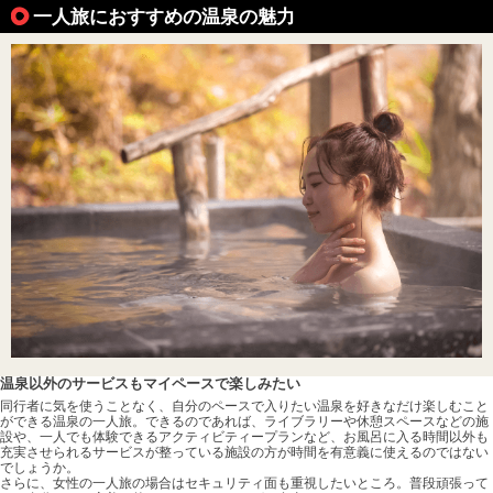
一人旅におすすめの温泉の魅力
温泉以外のサービスもマイペースで楽しみたい
同行者に気を使うことなく、自分のペースで入りたい温泉を好きなだけ楽しむこと
ができる温泉の一人旅。できるのであれば、ライブラリーや休憩スペースなどの施
設や、一人でも体験できるアクティビティープランなど、お風呂に入る時間以外も
充実させられるサービスが整っている施設の方が時間を有意義に使えるのではない
でしょうか。
さらに、女性の一人旅の場合はセキュリティ面も重視したいところ。普段頑張って