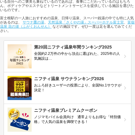
いる自分へのご褒美も兼ねているのであれば、食事にこだわっているのはもちろ
ん、ボディケアやエステなどトリートメントサービスを提供している施設を選びた
いものです。
富士根駅の一人旅におすすめの温泉、日帰り温泉、スーパー銭湯の中でも特に人気
があるのは、
サウナ鷹の湯
、
天然温泉「さくやの湯」スーパーホテル富士宮
、
富嶽
温泉 花の湯（ふがくおんせん）
などの施設です。ぜひ一度は足を運んでみてくだ
さい。
第20回ニフティ温泉年間ランキング2025
全国約2.2万件の中から頂点に選ばれた、2025年の人
気施設は…
ニフティ温泉 サウナランキング2026
おふろ好きユーザーの投票により、全国No.1サウナが
決定！
ニフティ温泉プレミアムクーポン
ノジマモバイル会員向け 通常よりもお得な「特別価
格」で人気の温泉を満喫できる！