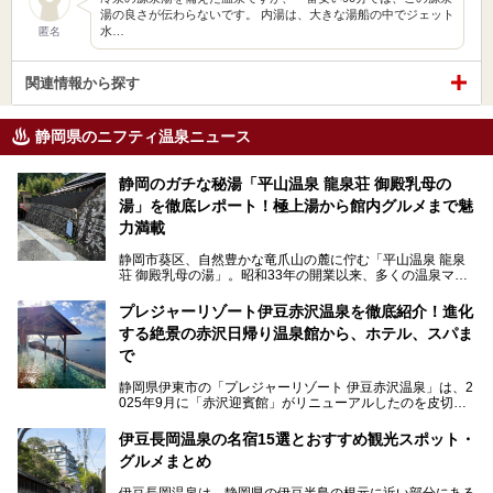
湯の良さが伝わらないです。 内湯は、大きな湯船の中でジェット
水…
匿名
関連情報から探す
静岡県のニフティ温泉ニュース
静岡のガチな秘湯「平山温泉 龍泉荘 御殿乳母の
湯」を徹底レポート！極上湯から館内グルメまで魅
力満載
静岡市葵区、自然豊かな竜爪山の麓に佇む「平山温泉 龍泉
荘 御殿乳母の湯」。昭和33年の開業以来、多くの温泉マニ
アや地元の方々に愛され続けている、知る人ぞ知る鄙び系の
極上温泉です。お湯はもちろん、実はグルメも揃っているん
プレジャーリゾート伊豆赤沢温泉を徹底紹介！進化
です。多くのファンを持つ、その圧倒的なこだわりと魅力を
する絶景の赤沢日帰り温泉館から、ホテル、スパま
解説します。
で
静岡県伊東市の「プレジャーリゾート 伊豆赤沢温泉」は、2
025年9月に「赤沢迎賓館」がリニューアルしたのを皮切り
に、12月には「赤沢温泉ホテル」、「赤沢日帰り温泉
館」、「RED 28 HOTEL」がリニューアル。さらにこのあ
伊豆長岡温泉の名宿15選とおすすめ観光スポット・
とグランピング施設のGRAX EARTH FIELD（グラックスア
グルメまとめ
ースフィールド）、大型屋内アミューズメント施設のPLEA
SURE ARENA（プレジャーアリーナ）がぞくぞくオープン
伊豆長岡温泉は、静岡県の伊豆半島の根元に近い部分にある