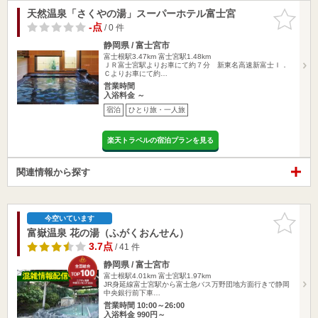
天然温泉「さくやの湯」スーパーホテル富士宮
お気に入
りに追加
-点
/ 0 件
静岡県 / 富士宮市
富士根駅3.47km
富士宮駅1.48km
ＪＲ富士宮駅よりお車にて約７分 新東名高速新富士Ｉ．
Ｃよりお車にて約…
営業時間
入浴料金 ～
宿泊
ひとり旅・一人旅
楽天トラベルの宿泊プランを見る
関連情報から探す
お気に入
今空いています
りに追加
富嶽温泉 花の湯（ふがくおんせん）
3.7点
/ 41 件
静岡県 / 富士宮市
富士根駅4.01km
富士宮駅1.97km
JR身延線富士宮駅から富士急バス万野団地方面行きで静岡
中央銀行前下車…
営業時間 10:00～26:00
入浴料金 990円～