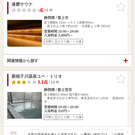
達磨サウナ
お気に入
りに追加
-点
/ 0 件
静岡県 / 富士市
富士根駅8.11km
ジヤトコ前駅893m
・富士ICより車で約10分 ・吉原駅より車で約4分
営業時間 15:00～24:00
入浴料金 2,480円～
日帰り
ひとり旅・一人旅
関連情報から探す
新稲子川温泉ユー・トリオ
お気に入
りに追加
3.2点
/ 14 件
静岡県 / 富士宮市
富士根駅10.90km
稲子駅2.94km
・東名富士ICから車50分、東名清水ICから60分 ・国道469
号…
営業時間 10:00～20:00
入浴料金 510円～
日帰り
ひとり旅・一人旅
冷泉の源泉湯を備えた温泉ですが、一番安い90分では、この源泉