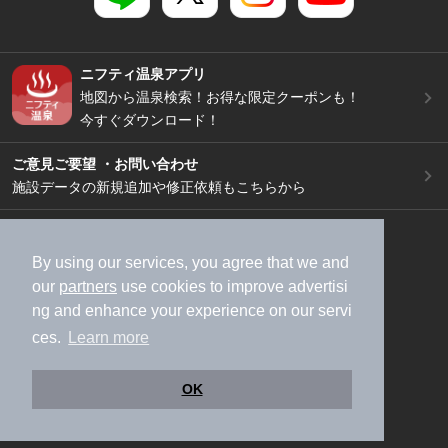
ニフティ温泉アプリ
地図から温泉検索！お得な限定クーポンも！
今すぐダウンロード！
ご意見ご要望 ・お問い合わせ
施設データの新規追加や修正依頼もこちらから
スマートフォン
/
PC
加盟店募集（資料請求）
広告出稿のご案内
By using our services, you agree that we and
our
partners
use cookies to improve advertisi
利用規約
ライフスタイルMEMBERS+規約
ng and enhance your experience on our servi
特定商取引法に基づく表記
ヘルプ
採用情報
ces.
Learn more
運営会社
個人情報保護ポリシー
©NIFTY Lifestyle Co., Ltd.
OK