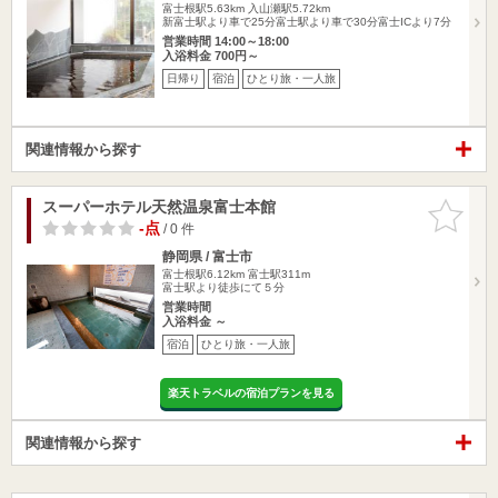
富士根駅5.63km
入山瀬駅5.72km
新富士駅より車で25分富士駅より車で30分富士ICより7分
営業時間 14:00～18:00
入浴料金 700円～
日帰り
宿泊
ひとり旅・一人旅
関連情報から探す
スーパーホテル天然温泉富士本館
お気に入
りに追加
-点
/ 0 件
静岡県 / 富士市
富士根駅6.12km
富士駅311m
富士駅より徒歩にて５分
営業時間
入浴料金 ～
宿泊
ひとり旅・一人旅
楽天トラベルの宿泊プランを見る
関連情報から探す