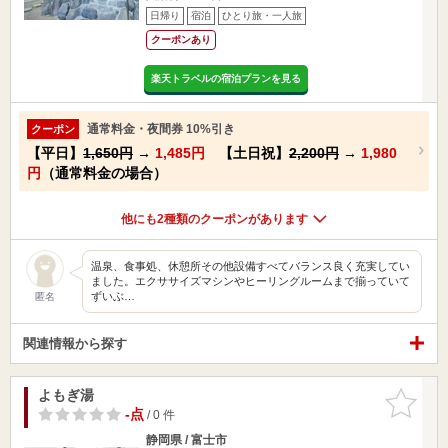
日帰り
宿泊
ひとり旅・一人旅
クーポンあり
楽天トラベルの宿泊プランを見る
通常料金・夜間券 10%引き
クーポン
【平日】
1,650円
→
1,485円
【土日祝】
2,200円
→
1,980
円
（通常料金の場合）
他にも2種類のクーポンがあります
温泉、食事処、休憩所その他設備すべてバランス良く充実してい
ました。エクササイズマシンやヒーリングルームまで揃っていて
ずいぶ…
匿名
関連情報から探す
よもぎ湯
お気に入
りに追加
-点
/ 0 件
静岡県 / 富士市