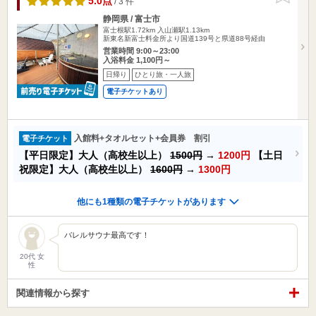
5.0点
/ 3 件
静岡県 / 富士市
富士根駅1.72km
入山瀬駅1.13km
新東名新富士料金所より国道139号と県道88号経由
営業時間 9:00～23:00
入浴料金 1,100円～
日帰り
ひとり旅・一人旅
電子チケットあり
入館料+タオルセット+会員券 割引
電子チケット
【平日限定】大人（高校生以上）
1500円
→
1200円
【土日
祝限定】大人（高校生以上）
1600円
→
1300円
他にも1種類の電子チケットがあります
バレルサウナ最高です！
20代 女
性
関連情報から探す