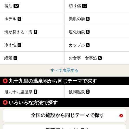
宿泊
切り傷
12
10
ホテル
美肌の湯
9
8
海が見える・海
塩化物泉
8
8
冷え性
カップル
8
6
絶景
お食事・食事処
5
5
すべて表示する
九十九里の温泉地から同じテーマで探す
旭九十九里温泉
飯岡温泉
1
3
いろいろな方法で探す
全国の施設から同じテーマで探す