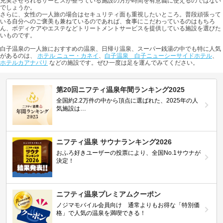
充実させられるサービスが整っている施設の方が時間を有意義に使えるのではない
でしょうか。
さらに、女性の一人旅の場合はセキュリティ面も重視したいところ。普段頑張って
いる自分へのご褒美も兼ねているのであれば、食事にこだわっているのはもちろ
ん、ボディケアやエステなどトリートメントサービスを提供している施設を選びた
いものです。
白子温泉の一人旅におすすめの温泉、日帰り温泉、スーパー銭湯の中でも特に人気
があるのは、
ホテル ニュー・カネイ
、
白子温泉 白子ニューシーサイドホテル
、
ホテルカアナパリ
などの施設です。ぜひ一度は足を運んでみてください。
第20回ニフティ温泉年間ランキング2025
全国約2.2万件の中から頂点に選ばれた、2025年の人
気施設は…
ニフティ温泉 サウナランキング2026
おふろ好きユーザーの投票により、全国No.1サウナが
決定！
ニフティ温泉プレミアムクーポン
ノジマモバイル会員向け 通常よりもお得な「特別価
格」で人気の温泉を満喫できる！