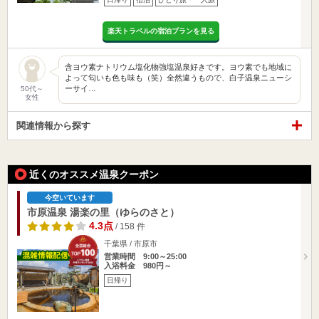
楽天トラベルの宿泊プランを見る
含ヨウ素ナトリウム塩化物強塩温泉好きです。ヨウ素でも地域に
よって匂いも色も味も（笑）全然違うもので、白子温泉ニューシ
ーサイ…
50代～
女性
関連情報から探す
近くのオススメ温泉クーポン
今空いています
市原温泉 湯楽の里（ゆらのさと）
4.3点
/ 158 件
千葉県 / 市原市
営業時間 9:00～25:00
入浴料金 980円～
日帰り