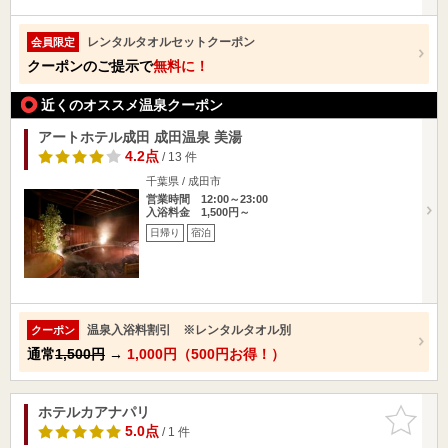
レンタルタオルセットクーポン
会員限定
クーポンのご提示で
無料に！
近くのオススメ温泉クーポン
アートホテル成田 成田温泉 美湯
4.2点
/ 13 件
千葉県 / 成田市
営業時間 12:00～23:00
入浴料金 1,500円～
日帰り
宿泊
温泉入浴料割引 ※レンタルタオル別
クーポン
通常
1,500円
→
1,000円（500円お得！）
ホテルカアナパリ
お気に入
りに追加
5.0点
/ 1 件