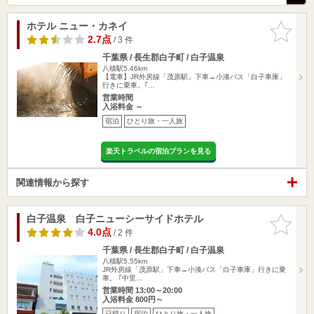
ホテル ニュー・カネイ
お気に入
りに追加
2.7点
/ 3 件
千葉県 / 長生郡白子町 / 白子温泉
八積駅5.46km
【電車】JR外房線「茂原駅」下車→小湊バス「白子車庫」
行きに乗車。｢…
営業時間
入浴料金 ～
宿泊
ひとり旅・一人旅
楽天トラベルの宿泊プランを見る
関連情報から探す
白子温泉 白子ニューシーサイドホテル
お気に入
りに追加
4.0点
/ 2 件
千葉県 / 長生郡白子町 / 白子温泉
八積駅5.55km
JR外房線「茂原駅」下車→小湊バス「白子車庫」行きに乗
車。 ｢中里…
営業時間 13:00～20:00
入浴料金 800円～
日帰り
宿泊
ひとり旅・一人旅