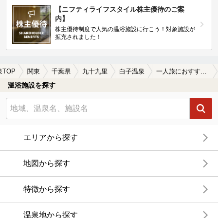
【ニフティライフスタイル株主優待のご案
内】
株主優待制度で人気の温浴施設に行こう！対象施設が
拡充されました！
泉TOP
関東
千葉県
九十九里
白子温泉
一人旅におすすめの白子温泉の温泉、日帰り温泉、スーパー銭湯おすすめ
温浴施設を探す
エリアから探す
地図から探す
特徴から探す
温泉地から探す