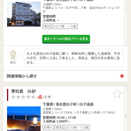
八積駅5.34km
千葉駅よりバス「白子中里」下車 徒歩5分白子ＩＣより5
分
営業時間
入浴料金 ～
宿泊
ひとり旅・一人旅
楽天トラベルの宿泊プランを見る
九十九里浜の白子温泉に建つ、昭和42年に開業した温泉宿。平日
の夕方、日帰り入浴して来ました。宿名は、朝日が浜を紫色に染
める…
匿名
関連情報から探す
青松庭 白砂
お気に入
りに追加
-点
/ 0 件
千葉県 / 長生郡白子町 / 白子温泉
八積駅7.03km
茂原駅よりバスで30分 ＪＲ千葉駅より高速バスで60分
営業時間 10:00～17:00
入浴料金 1,000円～
日帰り
宿泊
ひとり旅・一人旅