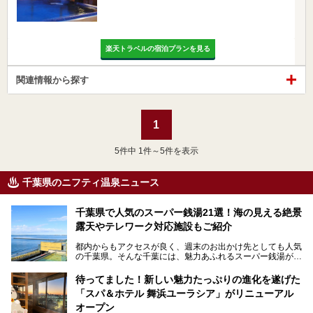
楽天トラベルの宿泊プランを見る
関連情報から探す
1
5
件中 1件～5件を表示
千葉県のニフティ温泉ニュース
千葉県で人気のスーパー銭湯21選！海の見える絶景
露天やテレワーク対応施設もご紹介
都内からもアクセスが良く、週末のお出かけ先としても人気
の千葉県。そんな千葉には、魅力あふれるスーパー銭湯がた
くさんあります。
待ってました！新しい魅力たっぷりの進化を遂げた
「サウナでしっかりととのいたい」「海が見える絶景で非日
「スパ＆ホテル 舞浜ユーラシア」がリニューアル
常を味わいたい」「子連れでも気兼ねなく1日過ごした
い」。
オープン