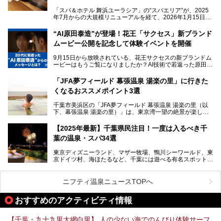
そんな多様なニーズに応える施設が揃っているため、その日
「スパ＆ホテル 舞浜ユーラシア」の“スパエリア”が、2025
の目的に合った施設がきっと見つかるはずです。
年7月からの大規模リニューアルを経て、2026年1月15日
（木）に再オープン！
さらに最近では、24時間営業で深夜まで滞在できる施設
“AI原田泰造”が登場！花王「サクセス」新ブランド
や、テレワーク・コワーキングスペースを備えた仕事もでき
新設エリアや生まれ変わった浴場・サウナの魅力を、人気キ
るスパも増えており、ただの入浴施設にとどまらない進化を
ムービー公開を記念して体験イベントを開催
ャラクター「ユーラシわん」と一緒にご紹介します。必見の
遂げています。
マル秘情報がたっぷり。ぜひチェックしてみてください！
9月15日から放映されている、花王サクセスの新ブランドム
───
本記事では、人気スーパー銭湯から絶景施設、コワーキング
ービーはもうご覧になりましたか？AI技術で若返った原田泰
提供元：SPA＆HOTEL舞浜ユーラシア【PR】
スペースや休憩スペースが充実した施設、子連れファミリー
造さんが登場して、“前を向くチカラに”というメッセージを
この記事はSPA＆HOTEL舞浜ユーラシアのPRレポート記事
向けの施設など、目的に合わせたおすすめの施設を紹介しま
伝えるムービーです。公開を記念して、スパメッツァおおた
です。
「JFA夢フィールド 幕張温泉 湯楽の里」に行きた
す。
か竜泉寺の湯にて体験イベントを開催。花王サクセスの製品
くなるおススメポイント3選
が無料で試せるチャンスです！
千葉県でスーパー銭湯選びに困った際は、ぜひ参考にしてく
───
ださい。
千葉市美浜区の「JFA夢フィールド 幕張温泉 湯楽の里（以
提供元：花王株式会社【PR】
下、幕張温泉 湯楽の里）」は、東京湾一望の絶景が楽しめ
この記事は花王株式会社商品のPRレポート記事です。
る日帰り温泉です。
設備も天然温泉の露天風呂、サウナ、岩盤浴のほか、高濃度
【2025年最新】千葉県民注目！一度は入るべき千
炭酸泉、海の見えるお休み処や食事処、展望抜群の屋上ま
葉の温泉・スパ34選
で、年代を問わずたっぷり楽しめます。
東京ディズニーランド、マザー牧場、鴨川シーワールド、東
今回は人気のこの施設の中でも、特におススメしたい3つの
京ドイツ村、海ほたるなど、千葉には遊べる有名スポットが
ポイントについて厳選してお届けします。読めばきっと、行
たくさん。そんな千葉県は温泉・スパもすごいんです！千葉
きたくなること間違いなし！
県で生まれ、千葉県で育ち、つい最近まで千葉在住だった私
がお勧めする、一度は入るべき千葉の温泉・スパ34選をま
ニフティ温泉ニュースTOPへ
とめました。
おすすめのアクティビティ情報
【千葉・九十九里大網白里】 人の少ない海でのんびり体験サーフ