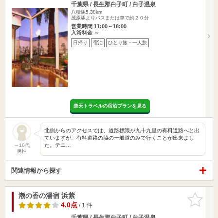
千葉県 / 長生郡白子町 / 白子温泉
八積駅5.38km
茂原駅よりバスまたは車で約２０分
営業時間 11:00～18:00
入浴料金 ～
日帰り
宿泊
ひとり旅・一人旅
楽天トラベルの宿泊プランを見る
北側からのアクセスでは、道路標識が九十九里の有料道路へと出
ていますが、有料道路の脇の一般道のみで行くことが出来まし
た。テニ…
～10代
男性
関連情報から探す
潮の香の湯宿 浜紫
お気に入
りに追加
4.0点
/ 1 件
千葉県 / 長生郡白子町 / 白子温泉