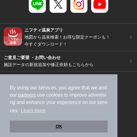
ニフティ温泉アプリ
地図から温泉検索！お得な限定クーポンも！
今すぐダウンロード！
ご意見ご要望 ・お問い合わせ
施設データの新規追加や修正依頼もこちらから
スマートフォン
/
PC
加盟店募集（資料請求）
広告出稿のご案内
By using our services, you agree that we and
our
partners
use cookies to improve advertisi
利用規約
ライフスタイルMEMBERS+規約
ng and enhance your experience on our servi
特定商取引法に基づく表記
ヘルプ
採用情報
ces.
Learn more
運営会社
個人情報保護ポリシー
©NIFTY Lifestyle Co., Ltd.
OK