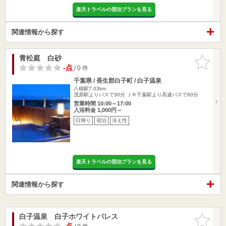
楽天トラベルの宿泊プランを見る
関連情報から探す
青松庭 白砂
お気に入
りに追加
-点
/ 0 件
千葉県 / 長生郡白子町 / 白子温泉
八積駅7.03km
茂原駅よりバスで30分 ＪＲ千葉駅より高速バスで60分
営業時間 10:00～17:00
入浴料金 1,000円～
日帰り
宿泊
冷え性
楽天トラベルの宿泊プランを見る
関連情報から探す
白子温泉 白子ホワイトパレス
お気に入
りに追加