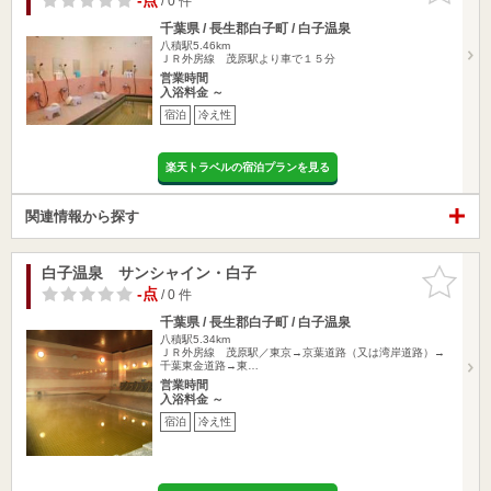
-点
/ 0 件
千葉県 / 長生郡白子町 / 白子温泉
八積駅5.46km
ＪＲ外房線 茂原駅より車で１５分
営業時間
入浴料金 ～
宿泊
冷え性
楽天トラベルの宿泊プランを見る
関連情報から探す
白子温泉 サンシャイン・白子
お気に入
りに追加
-点
/ 0 件
千葉県 / 長生郡白子町 / 白子温泉
八積駅5.34km
ＪＲ外房線 茂原駅／東京→京葉道路（又は湾岸道路）→
千葉東金道路→東…
営業時間
入浴料金 ～
宿泊
冷え性