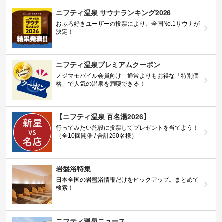
ニフティ温泉 サウナランキング2026
おふろ好きユーザーの投票により、全国No.1サウナが
決定！
ニフティ温泉プレミアムクーポン
ノジマモバイル会員向け 通常よりもお得な「特別価
格」で人気の温泉を満喫できる！
【ニフティ温泉 百名湯2026】
行ってみたい施設に投票してプレゼントを当てよう！
（全10回開催 / 合計260名様）
岩盤浴特集
日本全国の岩盤浴情報だけをピックアップ。まとめて
検索！
ニフティ温泉ニュース