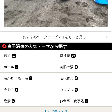
おすすめのアクティビティをもっと見る
白子温泉の人気テーマから探す
宿泊
切り傷
12
10
ホテル
美肌の湯
9
8
海が見える・海
塩化物泉
8
8
冷え性
カップル
8
6
絶景
お食事・食事処
5
5
すべて表示する