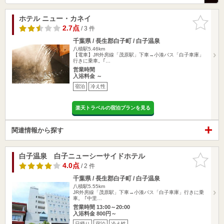
ホテル ニュー・カネイ
お気に入
りに追加
2.7点
/ 3 件
千葉県 / 長生郡白子町 / 白子温泉
八積駅5.46km
【電車】JR外房線「茂原駅」下車→小湊バス「白子車庫」
行きに乗車。｢…
営業時間
入浴料金 ～
宿泊
冷え性
楽天トラベルの宿泊プランを見る
関連情報から探す
白子温泉 白子ニューシーサイドホテル
お気に入
りに追加
4.0点
/ 2 件
千葉県 / 長生郡白子町 / 白子温泉
八積駅5.55km
JR外房線「茂原駅」下車→小湊バス「白子車庫」行きに乗
車。 ｢中里…
営業時間 13:00～20:00
入浴料金 800円～
日帰り
宿泊
冷え性