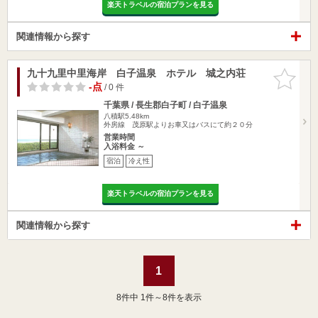
楽天トラベルの宿泊プランを見る
関連情報から探す
九十九里中里海岸 白子温泉 ホテル 城之内荘
お気に入
りに追加
-点
/ 0 件
千葉県 / 長生郡白子町 / 白子温泉
八積駅5.48km
外房線 茂原駅よりお車又はバスにて約２０分
営業時間
入浴料金 ～
宿泊
冷え性
楽天トラベルの宿泊プランを見る
関連情報から探す
1
8
件中 1件～8件を表示