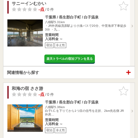
サニーインむかい
お気に入
りに追加
-点
/ 0 件
千葉県 / 長生郡白子町 / 白子温泉
八積駅5.31km
・JR外房線茂原駅より小湊バスで20分、中里海岸下車徒歩
3分 ・九…
営業時間
入浴料金 ～
宿泊
冷え性
楽天トラベルの宿泊プランを見る
関連情報から探す
和海の宿 ささ游
お気に入
りに追加
-点
/ 0 件
千葉県 / 長生郡白子町 / 白子温泉
八積駅5.36km
白子I.C.を下りてから1つ目の信号を左折、2km先右側 JR
外房…
営業時間
入浴料金 ～
宿泊
冷え性