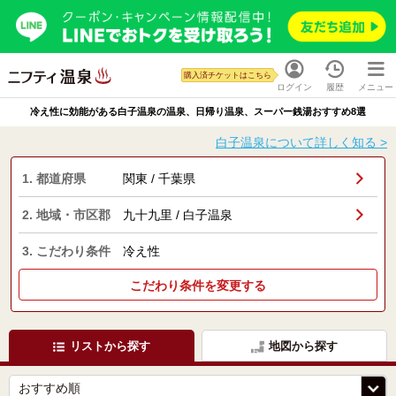
購入済チケットはこちら
ログイン
履歴
メニュー
冷え性に効能がある白子温泉の温泉、日帰り温泉、スーパー銭湯おすすめ8選
白子温泉について詳しく知る >
1. 都道府県
関東 / 千葉県
2. 地域・市区郡
九十九里 / 白子温泉
3. こだわり条件
冷え性
こだわり条件を変更する
リストから探す
地図から探す