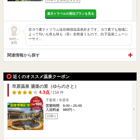
楽天トラベルの宿泊プランを見る
含ヨウ素ナトリウム塩化物強塩温泉好きです。ヨウ素でも地域に
よって匂いも色も味も（笑）全然違うもので、白子温泉ニューシ
ーサイ…
50代～
女性
関連情報から探す
近くのオススメ温泉クーポン
市原温泉 湯楽の里（ゆらのさと）
4.3点
/ 158 件
千葉県 / 市原市
営業時間 9:00～25:00
入浴料金 980円～
日帰り