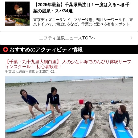
設備も天然温泉の露天風呂、サウナ、岩盤浴のほか、高濃度
【2025年最新】千葉県民注目！一度は入るべき千
炭酸泉、海の見えるお休み処や食事処、展望抜群の屋上ま
葉の温泉・スパ34選
で、年代を問わずたっぷり楽しめます。
東京ディズニーランド、マザー牧場、鴨川シーワールド、東
今回は人気のこの施設の中でも、特におススメしたい3つの
京ドイツ村、海ほたるなど、千葉には遊べる有名スポットが
ポイントについて厳選してお届けします。読めばきっと、行
たくさん。そんな千葉県は温泉・スパもすごいんです！千葉
きたくなること間違いなし！
県で生まれ、千葉県で育ち、つい最近まで千葉在住だった私
がお勧めする、一度は入るべき千葉の温泉・スパ34選をま
ニフティ温泉ニュースTOPへ
とめました。
おすすめのアクティビティ情報
【千葉・九十九里大網白里】 人の少ない海でのんびり体験サーフ
ィンスクール！ 初心者歓迎！
千葉県大網白里市四天木2574-21