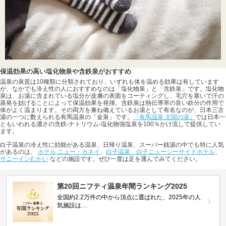
保温効果の高い塩化物泉や含鉄泉がおすすめ
温泉の泉質は10種類に分類されており、いずれも体を温める効果は有しています
が、なかでも冷え性の人におすすめなのは「塩化物泉」と「含鉄泉」です。塩化物
泉は、お湯に含まれている塩分が皮膚の表面をコーティングし、毛穴を塞いで汗の
蒸発を妨げることによって保温効果を発揮。含鉄泉は熱伝導率の良い鉄分の作用で
体がよく温まります。その両方を兼ね備えているお湯として有名なのが、日本三古
湯の一つに数えられる有馬温泉の「金泉」です。
「有馬温泉 太閤の湯」
では日本一
ともいわれる濃さの含鉄-ナトリウム-塩化物強塩泉を100％かけ流しで提供してい
ます。
白子温泉の冷え性に効能がある温泉、日帰り温泉、スーパー銭湯の中でも特に人気
があるのは、
ホテル ニュー・カネイ
、
白子温泉 白子ニューシーサイドホテル
、
サニーインむかい
などの施設です。ぜひ一度は足を運んでみてください。
第20回ニフティ温泉年間ランキング2025
全国約2.2万件の中から頂点に選ばれた、2025年の人
気施設は…