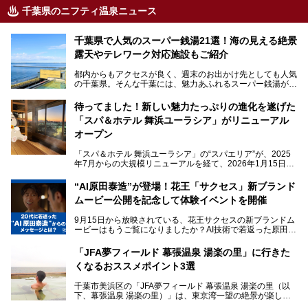
千葉県のニフティ温泉ニュース
千葉県で人気のスーパー銭湯21選！海の見える絶景
露天やテレワーク対応施設もご紹介
都内からもアクセスが良く、週末のお出かけ先としても人気
の千葉県。そんな千葉には、魅力あふれるスーパー銭湯がた
くさんあります。
待ってました！新しい魅力たっぷりの進化を遂げた
「サウナでしっかりととのいたい」「海が見える絶景で非日
「スパ＆ホテル 舞浜ユーラシア」がリニューアル
常を味わいたい」「子連れでも気兼ねなく1日過ごした
い」。
オープン
そんな多様なニーズに応える施設が揃っているため、その日
「スパ＆ホテル 舞浜ユーラシア」の“スパエリア”が、2025
の目的に合った施設がきっと見つかるはずです。
年7月からの大規模リニューアルを経て、2026年1月15日
（木）に再オープン！
さらに最近では、24時間営業で深夜まで滞在できる施設
“AI原田泰造”が登場！花王「サクセス」新ブランド
や、テレワーク・コワーキングスペースを備えた仕事もでき
新設エリアや生まれ変わった浴場・サウナの魅力を、人気キ
るスパも増えており、ただの入浴施設にとどまらない進化を
ムービー公開を記念して体験イベントを開催
ャラクター「ユーラシわん」と一緒にご紹介します。必見の
遂げています。
マル秘情報がたっぷり。ぜひチェックしてみてください！
9月15日から放映されている、花王サクセスの新ブランドム
───
本記事では、人気スーパー銭湯から絶景施設、コワーキング
ービーはもうご覧になりましたか？AI技術で若返った原田泰
提供元：SPA＆HOTEL舞浜ユーラシア【PR】
スペースや休憩スペースが充実した施設、子連れファミリー
造さんが登場して、“前を向くチカラに”というメッセージを
この記事はSPA＆HOTEL舞浜ユーラシアのPRレポート記事
向けの施設など、目的に合わせたおすすめの施設を紹介しま
伝えるムービーです。公開を記念して、スパメッツァおおた
です。
「JFA夢フィールド 幕張温泉 湯楽の里」に行きた
す。
か竜泉寺の湯にて体験イベントを開催。花王サクセスの製品
くなるおススメポイント3選
が無料で試せるチャンスです！
千葉県でスーパー銭湯選びに困った際は、ぜひ参考にしてく
───
ださい。
千葉市美浜区の「JFA夢フィールド 幕張温泉 湯楽の里（以
提供元：花王株式会社【PR】
下、幕張温泉 湯楽の里）」は、東京湾一望の絶景が楽しめ
この記事は花王株式会社商品のPRレポート記事です。
る日帰り温泉です。