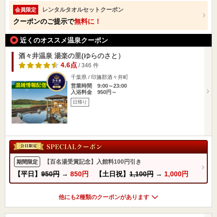
レンタルタオルセットクーポン
会員限定
クーポンのご提示で
無料に！
近くのオススメ温泉クーポン
酒々井温泉 湯楽の里(ゆらのさと）
4.6点
/ 346 件
千葉県 / 印旛郡酒々井町
営業時間 9:00～23:00
入浴料金 950円～
日帰り
【百名湯受賞記念】入館料100円引き
期間限定
【平日】
950円
→
850円
【土日祝】
1,100円
→
1,000円
他にも2種類のクーポンがあります