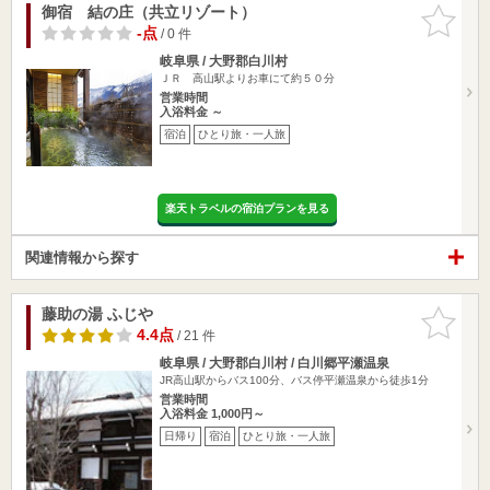
御宿 結の庄（共立リゾート）
お気に入
りに追加
-点
/ 0 件
岐阜県 / 大野郡白川村
ＪＲ 高山駅よりお車にて約５０分
営業時間
入浴料金 ～
宿泊
ひとり旅・一人旅
楽天トラベルの宿泊プランを見る
関連情報から探す
藤助の湯 ふじや
お気に入
りに追加
4.4点
/ 21 件
岐阜県 / 大野郡白川村 / 白川郷平瀬温泉
JR高山駅からバス100分、バス停平瀬温泉から徒歩1分
営業時間
入浴料金 1,000円～
日帰り
宿泊
ひとり旅・一人旅