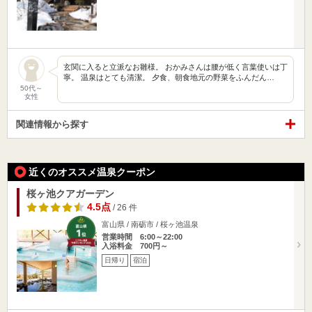
玄関に入ると立派なお雛様。 おかみさんは腰が低く言葉使いは丁
寧。 温泉はとても清潔。 夕食、朝食地元の野菜をふんだん…
50代～
女性
関連情報から探す
近くのオススメ温泉クーポン
桜ヶ池クアガーデン
4.5点
/ 26 件
富山県 / 南砺市 / 桜ヶ池温泉
営業時間 6:00～22:00
入浴料金 700円～
日帰り
宿泊