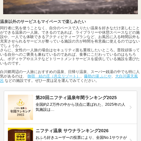
温泉以外のサービスもマイペースで楽しみたい
同行者に気を使うことなく、自分のペースで入りたい温泉を好きなだけ楽しむこと
ができる温泉の一人旅。できるのであれば、ライブラリーや休憩スペースなどの施
設や、一人でも体験できるアクティビティープランなど、お風呂に入る時間以外も
充実させられるサービスが整っている施設の方が時間を有意義に使えるのではない
でしょうか。
さらに、女性の一人旅の場合はセキュリティ面も重視したいところ。普段頑張って
いる自分へのご褒美も兼ねているのであれば、食事にこだわっているのはもちろ
ん、ボディケアやエステなどトリートメントサービスを提供している施設を選びた
いものです。
白川郷周辺の一人旅におすすめの温泉、日帰り温泉、スーパー銭湯の中でも特に人
気があるのは、
御宿 結の庄（共立リゾート）
、
藤助の湯 ふじや
、
大白川露天風
呂
などの施設です。ぜひ一度は足を運んでみてください。
第20回ニフティ温泉年間ランキング2025
全国約2.2万件の中から頂点に選ばれた、2025年の人
気施設は…
ニフティ温泉 サウナランキング2026
おふろ好きユーザーの投票により、全国No.1サウナが