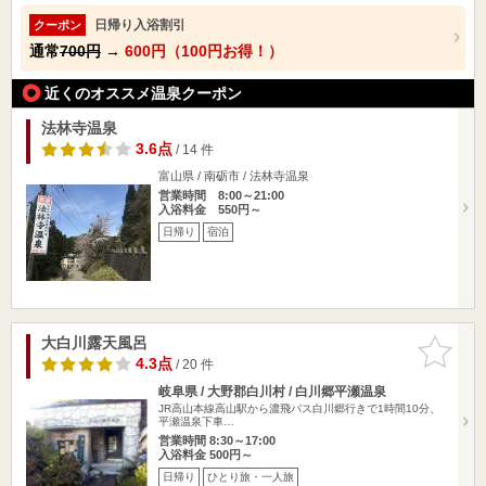
日帰り入浴割引
クーポン
通常
700円
→
600円（100円お得！）
近くのオススメ温泉クーポン
法林寺温泉
3.6点
/ 14 件
富山県 / 南砺市 / 法林寺温泉
営業時間 8:00～21:00
入浴料金 550円～
日帰り
宿泊
大白川露天風呂
お気に入
りに追加
4.3点
/ 20 件
岐阜県 / 大野郡白川村 / 白川郷平瀬温泉
JR高山本線高山駅から濃飛バス白川郷行きで1時間10分、
平瀬温泉下車…
営業時間 8:30～17:00
入浴料金 500円～
日帰り
ひとり旅・一人旅