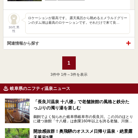
ロケーションが最高です。 露天風呂から眺めるエメラルドグリー
ンのダム湖は最高のロケーションです。それだけで来て良…
30代 男
性
関連情報から探す
1
3
件中 1件～3件を表示
岐阜県のニフティ温泉ニュース
「長良川温泉 十八楼」で老舗旅館の風格と鉄分た
っぷりの濁り湯を楽しむ
鵜飼でよく知られた岐阜県岐阜市の長良川。この川のほとり
に建つ旅館「十八楼」は創業160年以上を誇る老舗。川側の
客室からは長良川を一望、温泉はインパクトのある赤褐色の
濁り湯で、地産地消にこだわった食事も定評があります。
開放感抜群！奥飛騨のオススメ日帰り温泉・絶景露
天風呂5選