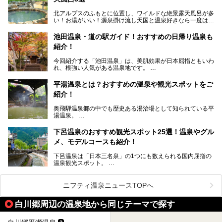
そして大浴場は日帰り入浴もできるんですよ。泊まりでも日
帰りでも楽しめる「十八楼」を、周辺の川原町の町並みや、
北アルプスのふもとに位置し、ワイルドな絶景露天風呂が多
岐阜の手仕事に触れる旅とともに楽しんでみてはいかがでし
い！お湯がいい！源泉掛け流し天国と温泉好きなら一度は行
ょう！
きたいと思う岐阜県の奥飛騨温泉郷。
───
池田温泉・道の駅ガイド！おすすめの日帰り温泉も
「平湯温泉」「福地温泉」「新平湯温泉」「栃尾温泉」「新
提供元：岐阜県【PR】
紹介！
穂高温泉」と5つの温泉地を総称して奥飛騨温泉郷と呼びま
この記事は岐阜県のPR記事です。
すが、この中でも気軽に日帰りで楽しめる開放感抜群の露天
今回紹介する「池田温泉」は、美肌効果が日本屈指ともいわ
風呂を5ヶ所ご紹介したいと思います。いずれも素晴らしい
れ、根強い人気がある温泉地です。
温泉ですよ！
岐阜県にあり、名古屋からは日帰りで、東京や大阪からなら
温泉旅として利用することができます。
平湯温泉とは？おすすめの温泉や観光スポットをご
紹介！
池田温泉には道の駅があるなど、温泉、観光、買い物と、さ
まざまな楽しみ方が可能です。
奥飛騨温泉郷の中でも歴史ある湯治場として知られている平
そんな池田温泉の魅力を詳しく紹介していきます！
湯温泉。
岐阜県と長野県を結ぶ安房トンネルの開通以来、東京方面か
らの利用客も増え、ますます賑わいを見せています。そこで
下呂温泉のおすすめ観光スポット25選！温泉やグル
今回は、平湯温泉の観光スポットとおすすめの温泉施設を紹
メ、モデルコースも紹介！
介します。気になる温泉をぜひチェックしてみてください。
下呂温泉は「日本三名泉」の1つにも数えられる国内屈指の
温泉観光スポット。
訪れる際には美肌で知られるお湯とあわせて、当地ならでは
のグルメを楽しんだり、周辺にある名所にも足を伸ばしたり
したいもの。
ニフティ温泉ニュースTOPへ
本記事では、下呂温泉エリアにあるおすすめの観光スポット
白川郷周辺の温泉地から同じテーマで探す
をご紹介するとともに散策する際のモデルコースもご提案。
下呂温泉観光をたっぷりとガイドします！