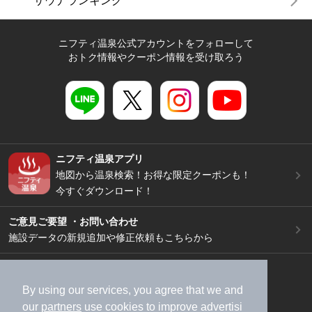
サウナランキング
ニフティ温泉公式アカウントをフォローして
おトク情報やクーポン情報を受け取ろう
ニフティ温泉アプリ
地図から温泉検索！お得な限定クーポンも！
今すぐダウンロード！
ご意見ご要望 ・お問い合わせ
施設データの新規追加や修正依頼もこちらから
スマートフォン
/
PC
加盟店募集（資料請求）
広告出稿のご案内
By using our services, you agree that we and
our
partners
use cookies to improve advertisi
利用規約
ライフスタイルMEMBERS+規約