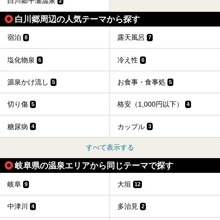
白川郷平瀬温泉
2
白川郷周辺の人気テーマから探す
宿泊
露天風呂
8
7
塩化物泉
冷え性
6
6
源泉かけ流し
お食事・食事処
5
5
切り傷
格安（1,000円以下）
5
4
糖尿病
カップル
4
3
すべて表示する
岐阜県の温泉エリアから同じテーマで探す
岐阜
大垣
9
12
中津川
多治見
4
2