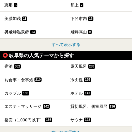
恵那
郡上
5
7
美濃加茂
下呂市内
11
13
奥飛騨温泉郷
飛騨高山
13
9
すべて表示する
岐阜県の人気テーマから探す
宿泊
露天風呂
382
283
お食事・食事処
冷え性
210
195
カップル
ホテル
169
147
エステ・マッサージ
貸切風呂、個室風呂
142
136
格安（1,000円以下）
サウナ
136
123