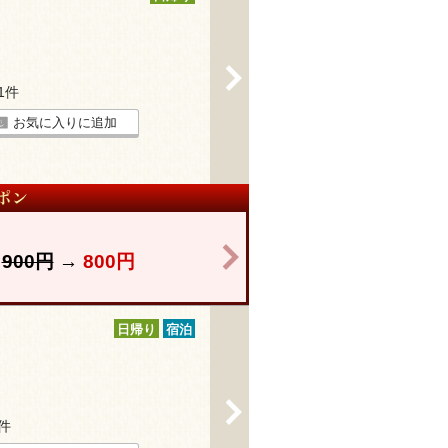
>
21件
お気に入りに追加
>
】
900円
→
800円
日帰り
宿泊
>
1件