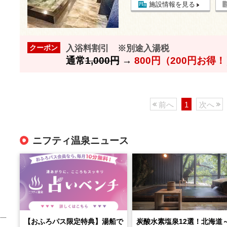
施設情報を見る
入浴料割引 ※別途入湯税
クーポン
通常
1,000円
→
800円（200円お得
前へ
1
次へ
ニフティ温泉ニュース
【おふろパス限定特典】湯船で
炭酸水素塩泉12選！北海道