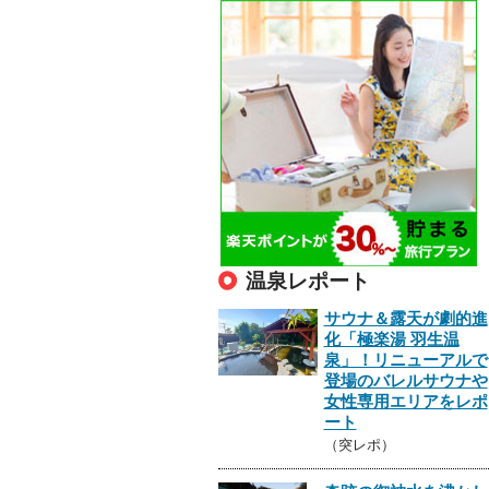
温泉レポート
サウナ＆露天が劇的進
化「極楽湯 羽生温
泉」！リニューアルで
登場のバレルサウナや
女性専用エリアをレポ
ート
（突レポ）