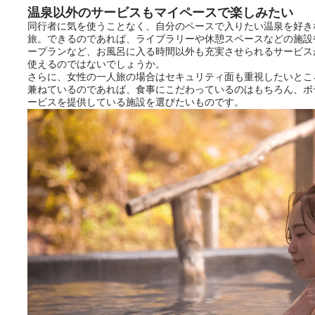
温泉以外のサービスもマイペースで楽しみたい
同行者に気を使うことなく、自分のペースで入りたい温泉を好き
ニフティ温泉の「占いベンチ」
旅。できるのであれば、ライブラリーや休憩スペースなどの施設
は、そんなあなたの心のつぶや
ープランなど、お風呂に入る時間以外も充実させられるサービス
きをプロの占い師に相談するこ
使えるのではないでしょうか。
とができるサービスです。
さらに、女性の一人旅の場合はセキュリティ面も重視したいとこ
兼ねているのであれば、食事にこだわっているのはもちろん、ボ
ービスを提供している施設を選びたいものです。
おふろパス会員様なら、この特
別なひとときを「毎月10分無
料」でご利用いただけます。
お湯で体がほぐれたら、次は占
い師さんとお話しして、心もほ
ぐしてみませんか？