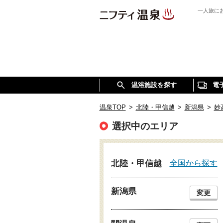
一人旅に
温浴施設を探す
電
温泉TOP
>
北陸・甲信越
>
新潟県
>
妙
選択中のエリア
全国から探す
北陸・甲信越
新潟県
変更