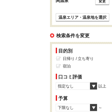
関温泉
変更
温泉エリア・温泉地を選択
検索条件を変更
目的別
日帰り / 立ち寄り
宿泊
口コミ評価
指定なし
以上
予算
下限なし
～