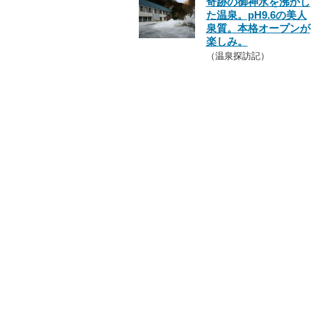
奇跡の御神水を沸かし
た温泉。pH9.6の美人
泉質。本格オープンが
楽しみ。
（温泉探訪記）