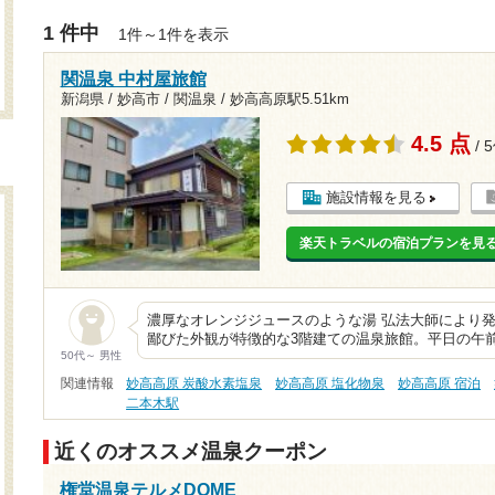
1 件中
1件～1件を表示
関温泉 中村屋旅館
新潟県 / 妙高市 / 関温泉 /
妙高高原駅5.51km
4.5 点
/ 
施設情報を見る
楽天トラベルの宿泊プランを見
濃厚なオレンジジュースのような湯 弘法大師により
鄙びた外観が特徴的な3階建ての温泉旅館。平日の午
50代～ 男性
関連情報
妙高高原 炭酸水素塩泉
妙高高原 塩化物泉
妙高高原 宿泊
二本木駅
近くのオススメ温泉クーポン
権堂温泉テルメDOME