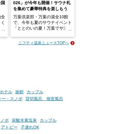
全国
026」が今年も開催！サウナ札
を集めて豪華特典を楽しもう
的全
万葉倶楽部・万葉の湯全10館
きく
で、今年も夏のサウナイベント
炭酸
「ととのいの夏！万葉でサ活2
026」が開催されます！
ニフティ温泉ニュースTOPへ
成分
2026年8月1日（土）～8月31
かつ
日（月）までの開催期間中は、
いで
サウナ飯やサウナドリンク、岩
盤浴の利用などで「万葉サウナ
札」を集めることで、オリジナ
か
ルグッズや無料券などの特典と
素塩
交換可能。
て
け流
さらに、各館ではアロマロウリ
ホテル
旅館
カップル
つ
ュやアウフグースなど、サウナ
キー・スノボ
貸切風呂、個室風呂
施設
好きにはたまらない多彩なイベ
ントも予定されています。ぜひ
チェックしてください！
スノボ
炭酸水素塩泉
カップル
───
アトピー
子連れOK
提供元：万葉倶楽部株式会社