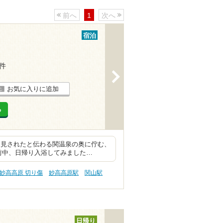
前へ
1
次へ
宿泊
5件
>
お気に入りに追加
る
発見されたと伝わる関温泉の奥に佇む、
前中、日帰り入浴してみました…
妙高高原 切り傷
妙高高原駅
関山駅
日帰り