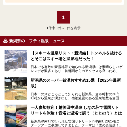
1
1
件中 1件～1件を表示
新潟県のニフティ温泉ニュース
【スキー＆温泉リスト・新潟編】トンネルを抜ける
とそこはスキー場と温泉地だった！
日本でも有数の豪雪地帯で知られる新潟県には素晴らしいゲ
レンデが数多くあり、首都圏からのアクセスも良いため、関
東のスキーヤー＆スノーボーダー御用達となっています。ま
た全域にわたって月岡、赤倉、松之山、燕、妙高、岩室など
新潟県のスーパー銭湯おすすめ15選 【2025年最新
など、古くは文豪にも愛された歴史ある老舗温泉地が多いこ
版】
とで知られています。
今回はスキーヤーやスノーボーダーの“滑り疲れ”を癒やすた
日本一の米どころとして知られる新潟県。全市町村の30市
めに訪れたい、新潟県内にあるスキー場そばの温泉地をまと
町村から温泉が湧き出し、宿泊施設のある温泉地数も全国有
めました。
数で、魅力的な温泉がいっぱいの県でもあります。日帰りで
アフタースキーは温泉で決まりですね！
温泉が利用ができる宿泊施設も多く、スーパー銭湯も多彩な
一人参加歓迎！越後田中温泉 しなの荘で雪国リト
サービスを提供する施設がいろいろ。
リートを体験！音浴と温浴で調う（ととのう）とは
観光やレジャーに温泉を組み合わせれば、旅はさらに充実し
ますね。今回は、新潟県でおすすめのスーパー銭湯をご紹介
新潟県津南町で行われた雪国リトリートin津南町2025モニ
します。
ターツアーに参加してきました。テーマは「雪の奥信越！音