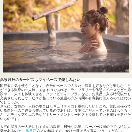
温泉以外のサービスもマイペースで楽しみたい
同行者に気を使うことなく、自分のペースで入りたい温泉を好きなだけ楽しむこと
ができる温泉の一人旅。できるのであれば、ライブラリーや休憩スペースなどの施
設や、一人でも体験できるアクティビティープランなど、お風呂に入る時間以外も
充実させられるサービスが整っている施設の方が時間を有意義に使えるのではない
でしょうか。
さらに、女性の一人旅の場合はセキュリティ面も重視したいところ。普段頑張って
いる自分へのご褒美も兼ねているのであれば、食事にこだわっているのはもちろ
ん、ボディケアやエステなどトリートメントサービスを提供している施設を選びた
いものです。
大沢山温泉の一人旅におすすめの温泉、日帰り温泉、スーパー銭湯の中でも特に人
気があるのは、
幽谷荘
などの施設です。ぜひ一度は足を運んでみてください。