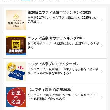
第20回ニフティ温泉年間ランキング2025
全国約2.2万件の中から頂点に選ばれた、2025年の人
気施設は…
ニフティ温泉 サウナランキング2026
おふろ好きユーザーの投票により、全国No.1サウナが
決定！
ニフティ温泉プレミアムクーポン
ノジマモバイル会員向け 通常よりもお得な「特別価
格」で人気の温泉を満喫できる！
【ニフティ温泉 百名湯2026】
行ってみたい施設に投票してプレゼントを当てよう！
（全10回開催 / 合計260名様）