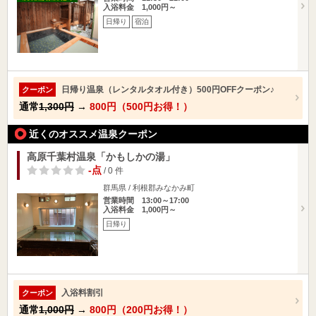
入浴料金 1,000円～
日帰り
宿泊
日帰り温泉（レンタルタオル付き）500円OFFクーポン♪
クーポン
通常
1,300円
→
800円（500円お得！）
近くのオススメ温泉クーポン
高原千葉村温泉「かもしかの湯」
-点
/ 0 件
群馬県 / 利根郡みなかみ町
営業時間 13:00～17:00
入浴料金 1,000円～
日帰り
入浴料割引
クーポン
通常
1,000円
→
800円（200円お得！）