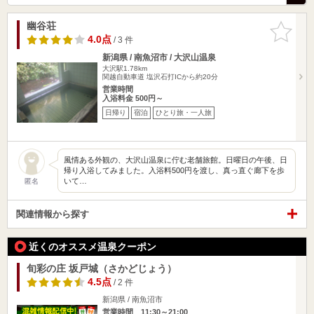
幽谷荘
お気に入
りに追加
4.0点
/ 3 件
新潟県 / 南魚沼市 / 大沢山温泉
大沢駅1.78km
関越自動車道 塩沢石打ICから約20分
営業時間
入浴料金 500円～
日帰り
宿泊
ひとり旅・一人旅
風情ある外観の、大沢山温泉に佇む老舗旅館。日曜日の午後、日
帰り入浴してみました。入浴料500円を渡し、真っ直ぐ廊下を歩
いて…
匿名
関連情報から探す
近くのオススメ温泉クーポン
旬彩の庄 坂戸城（さかどじょう）
4.5点
/ 2 件
新潟県 / 南魚沼市
営業時間 11:30～21:00