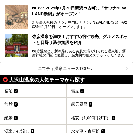
浴と温浴で調うリトリート」。
NEW：2025年1月20日新潟市古町に「サウナNEW
温泉ライターとして「温浴」は頻繁に体験していますが、
LAND新潟」がオープン！
「音浴」とは果たしてどんな体験なのでしょう？とても気に
なります。
新潟最大規模のサウナ専門店「サウナNEWLAND新潟」が2
025年1月20日にオープンします。
古町はかつて港町として栄えていた日本海有数の花街。この
街に再び笑顔と賑わいを取り戻し、新たなランドマークとし
なお、宿泊した温泉は日帰り入浴もできる秘湯「越後田中温
弥彦温泉を満喫！おすすめ宿や観光、グルメスポッ
て地域活性化を目指します。
泉 しなの荘」です。こちらについても詳しく紹介します。
トと日帰り温泉施設を紹介
サウナ室のテーマは「海賊船」‥⁉ ユニークなサウナ室を
含む３つのポイントをご紹介！
───
f弥彦温泉は、新潟県にある美肌の湯で知られる温泉地。彌
彦神社の門前に位置し、魅力的な観光スポットがたくさんあ
提供元：一般社団法人 雪国観光舎【PR】
ります。
この記事は一般社団法人 雪国観光舎のPRレポート記事で
この記事では、弥彦温泉の宿泊に最適なおすすめ宿や、日帰
ニフティ温泉ニュースTOPへ
す。
り施設、グルメスポット、弥彦の自然を堪能できる観光スポ
ットをご紹介します。初めての弥彦温泉旅行を計画している
大沢山温泉の人気テーマから探す
方に向けて、弥彦温泉の魅力を存分にお伝えしますので、ぜ
ひ参考にしてみてくださいね！
宿泊
雪見
2
2
旅館
露天風呂
2
1
絶景
格安（1,000円以下）
1
1
源泉かけ流し
お食事・食事処
1
1