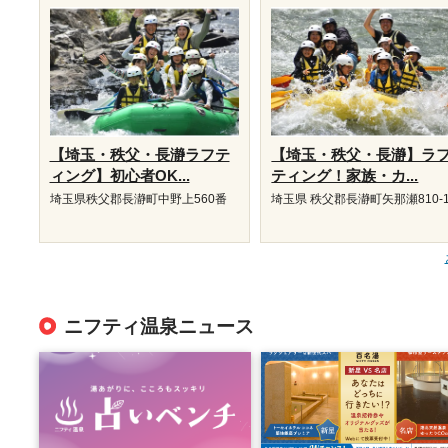
【埼玉・秩父・長瀞ラフテ
【埼玉・秩父・長瀞】ラ
ィング】初心者OK...
ティング！家族・カ...
埼玉県秩父郡長瀞町中野上560番
埼玉県 秩父郡長瀞町矢那瀬810-
ニフティ温泉ニュース