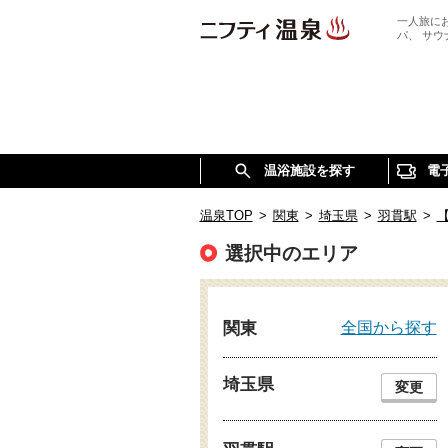
一人旅に
パ、 サ
温浴施設を探す
電
温泉TOP
>
関東
>
埼玉県
>
羽貫駅
>
選択中のエリア
全国から探す
関東
埼玉県
変更