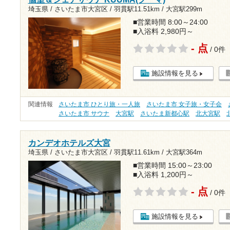
埼玉県 / さいたま市大宮区 /
羽貫駅11.51km
/
大宮駅299m
■営業時間 8:00～24:00
■入浴料 2,980円～
- 点
/ 0件
施設情報を見る
関連情報
さいたま市 ひとり旅・一人旅
さいたま市 女子旅・女子会
さいたま市 サウナ
大宮駅
さいたま新都心駅
北大宮駅
カンデオホテルズ大宮
埼玉県 / さいたま市大宮区 /
羽貫駅11.61km
/
大宮駅364m
■営業時間 15:00～23:00
■入浴料 1,200円～
- 点
/ 0件
施設情報を見る