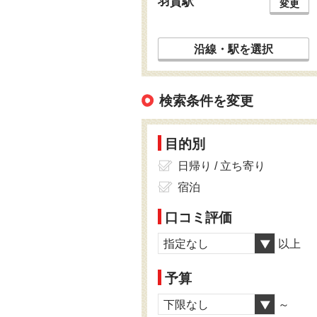
羽貫駅
変更
沿線・駅を選択
検索条件を変更
目的別
日帰り / 立ち寄り
宿泊
口コミ評価
指定なし
以上
予算
下限なし
～