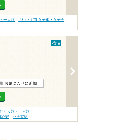
る
旅・一人旅
さいたま市 女子旅・女子会
宿泊
>
お気に入りに追加
る
 ひとり旅・一人旅
都心駅
北大宮駅