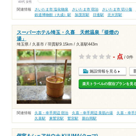
40代 女性
関連情報
さいたま市 塩化物泉
さいたま市 宿泊
さいたま市 切り傷
鉄道博物館（大成）駅
加茂宮駅
日進駅
北大宮駅
スーパーホテル埼玉・久喜 天然温泉「提燈の
湯」
埼玉県 / 久喜市 /
羽貫駅9.15km
/
久喜駅443m
- 点
/ 0件
施設情報を見る
楽天トラベルの宿泊プランを見
関連情報
久喜・幸手周辺 宿泊
久喜・幸手周辺 美肌の湯
久喜・幸手
久喜駅
東鷲宮駅
鷲宮駅
新白岡駅
個室＆シェアサウナ KUUMA(クーマ)