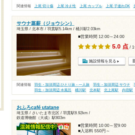
関連情報
上尾 切り傷
上尾 冷え性
上尾 カップル
上尾 子連れOK
サウナ蒸薪（ジョウシン）
埼玉県 / 北本市 /
羽貫駅5.14km
/
桶川駅2.03km
■営業時間 12:00～24:00
5.0 点
/ 
施設情報を見る
関連情報
羽生・加須周辺 ひとり旅・一人旅
羽生・加須周辺 サウナ
羽生・加須周辺 水風呂
桶川駅
北本駅
北上尾駅
内宿駅
おふろcafé utatane
埼玉県 / さいたま市北区 /
羽貫駅8.92km
/
鉄道博物館（大成）駅803m
■営業時間 10:00～翌9:00
■入浴料 550円～