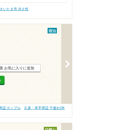
さいたま市 冷え性
宿泊
>
お気に入りに追加
る
周辺 カップル
久喜・幸手周辺 子連れOK