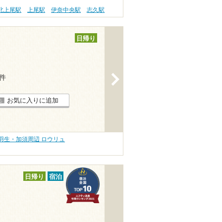
北上尾駅
上尾駅
伊奈中央駅
志久駅
日帰り
>
1件
お気に入りに追加
羽生・加須周辺 ロウリュ
日帰り
宿泊