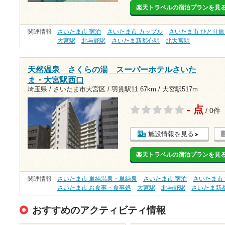
楽天トラベルの宿泊プランを見
関連情報
さいたま市 宿泊
さいたま市 カップル
さいたま市 ひとり
大宮駅
北与野駅
さいたま新都心駅
北大宮駅
天然温泉 さくらの湯 スーパーホテルさいた
ま・大宮駅西口
埼玉県 / さいたま市大宮区 /
羽貫駅11.67km
/
大宮駅517m
- 点
/ 0件
施設情報を見る
楽天トラベルの宿泊プランを見
関連情報
さいたま市 単純温泉・単純泉
さいたま市 宿泊
さいたま市
さいたま市 お食事・食事処
大宮駅
北与野駅
さいたま新
おすすめのアクティビティ情報