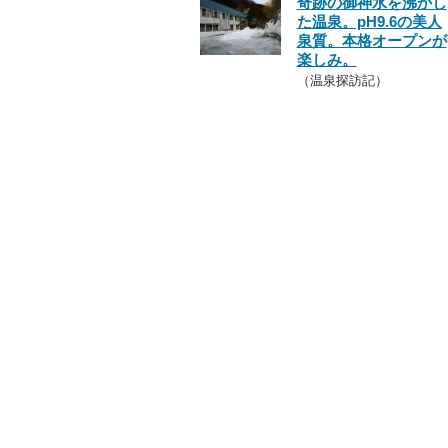
奇跡の御神水を沸かし
た温泉。pH9.6の美人
泉質。本格オープンが
楽しみ。
（温泉探訪記）