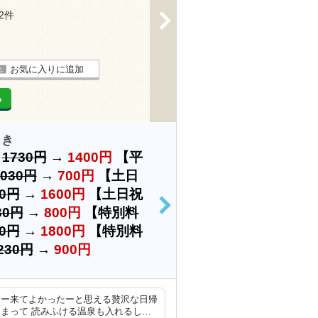
32件
>
お気に入りに追加
る
引き
）
1730円
→
1400円
【平
1030円
→
700円
【土日
30円
→
1600円
【土日祝
30円
→
800円
【特別料
>
30円
→
1800円
【特別料
230円
→
900円
たー来てよかったーと思える贅沢な日帰
まって 読みふける温泉も入れるし…