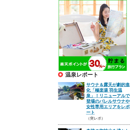
温泉レポート
サウナ＆露天が劇的進
化「極楽湯 羽生温
泉」！リニューアルで
登場のバレルサウナや
女性専用エリアをレポ
ート
（突レポ）