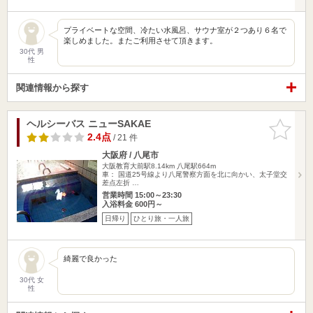
プライベートな空間、冷たい水風呂、サウナ室が２つあり６名で
楽しめました。またご利用させて頂きます。
30代 男
性
関連情報から探す
ヘルシーバス ニューSAKAE
お気に入
りに追加
2.4点
/ 21 件
大阪府 / 八尾市
大阪教育大前駅8.14km
八尾駅664m
車： 国道25号線より八尾警察方面を北に向かい、太子堂交
差点左折 …
営業時間 15:00～23:30
入浴料金 600円～
日帰り
ひとり旅・一人旅
綺麗で良かった
30代 女
性