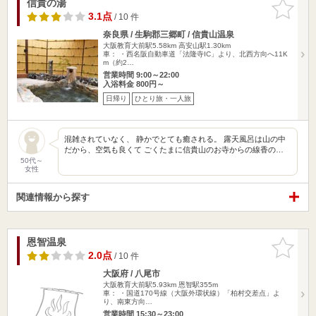
信貴の湯
お気に入
りに追加
3.1点
/ 10 件
奈良県 / 生駒郡三郷町 / 信貴山温泉
大阪教育大前駅5.58km
高安山駅1.30km
車： ・西名阪自動車道「法隆寺IC」より、北西方向へ11K
m（約2…
営業時間 9:00～22:00
入浴料金 800円～
日帰り
ひとり旅・一人旅
混雑されていなく、 静かでとても癒される。 露天風呂は山の中
だから、空気も良くて ごくたまに信貴山のお寺からの線香の…
50代～
女性
関連情報から探す
恩智温泉
お気に入
りに追加
2.0点
/ 10 件
大阪府 / 八尾市
大阪教育大前駅5.93km
恩智駅355m
車： ・国道170号線（大阪外環状線）「柏村交差点」よ
り、南東方向…
営業時間 15:30～23:00