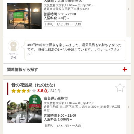
大阪府 / 大阪市東住吉区
大阪教育大前駅11.60km
矢田駅701m
近鉄南大阪線矢田駅下車徒歩13分
営業時間 6:00～23:00
入浴料金 600円～
日帰り
ひとり旅・一人旅
490円の料金で温泉を楽しみました。露天風呂も気持ちよかった
です。 設備は銭湯のレベルを超えています。サウナもバスタオ
ル…
50代～
男性
関連情報から探す
音の花温泉（ねのはな）
お気に入
りに追加
3.6点
/ 242 件
奈良県 / 生駒市
大阪教育大前駅11.84km
東山駅411m
近鉄生駒線 東山駅下車 西に徒歩 約300ｍ(約５分) 第二阪
奈有…
営業時間 9:00～21:00
入浴料金 1,000円～
日帰り
ひとり旅・一人旅