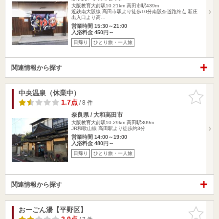
大阪教育大前駅10.21km
高田市駅439m
近鉄南大阪線 高田市駅より徒歩10分南阪奈道路終点 新庄
出入口より高…
営業時間 15:30～21:00
入浴料金 450円～
日帰り
ひとり旅・一人旅
関連情報から探す
中央温泉（休業中）
お気に入
りに追加
1.7点
/ 8 件
奈良県 / 大和高田市
大阪教育大前駅10.29km
高田駅309m
JR和歌山線 高田駅より徒歩約3分
営業時間 14:00～19:00
入浴料金 480円～
日帰り
ひとり旅・一人旅
関連情報から探す
おーごん湯【平野区】
お気に入
りに追加