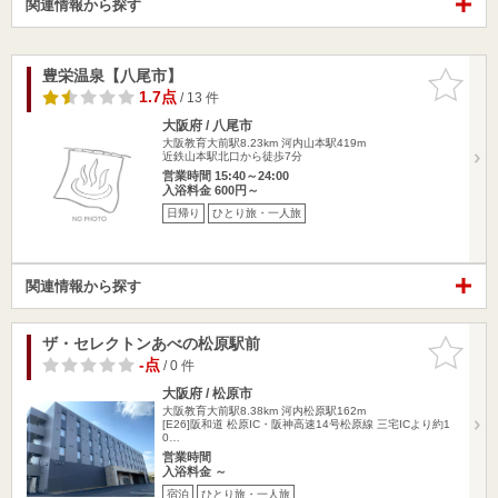
関連情報から探す
豊栄温泉【八尾市】
お気に入
りに追加
1.7点
/ 13 件
大阪府 / 八尾市
大阪教育大前駅8.23km
河内山本駅419m
近鉄山本駅北口から徒歩7分
営業時間 15:40～24:00
入浴料金 600円～
日帰り
ひとり旅・一人旅
関連情報から探す
ザ・セレクトンあべの松原駅前
お気に入
りに追加
-点
/ 0 件
大阪府 / 松原市
大阪教育大前駅8.38km
河内松原駅162m
[E26]阪和道 松原IC・阪神高速14号松原線 三宅ICより約1
0…
営業時間
入浴料金 ～
宿泊
ひとり旅・一人旅