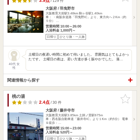
3.9点
/ 129 件
大阪府 / 羽曳野市
大阪教育大前駅3.48km
駒ヶ谷駅1.40km
車： ・南阪奈道路「羽曳野IC」より、東方向へ２Km（約
５分） …
営業時間 10:00～26:00
入浴料金 1,000円～
日帰り
ひとり旅・一人旅
土曜日の夜遅い時間に初めて伺いました。 雰囲気はとてもよかっ
たです。 土曜日の夜は、若い方達が多く賑やかでした。 落…
40代 女
性
関連情報から探す
桃の湯
お気に入
りに追加
2.4点
/ 30 件
大阪府 / 藤井寺市
大阪教育大前駅3.85km
土師ノ里駅675m
車：西名阪自動車道「藤井寺IC」より１Km（約5分） 電車
＆徒歩：…
営業時間 15:00～23:00
入浴料金 520円～
日帰り
ひとり旅・一人旅