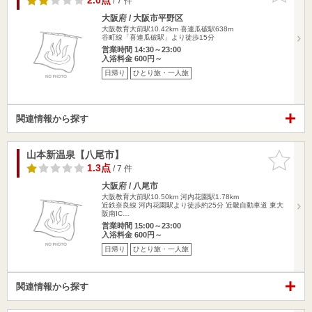
2.0点
/ 7 件
大阪府 / 大阪市平野区
大阪教育大前駅10.42km
喜連瓜破駅638m
谷町線「喜連瓜破駅」より徒歩15分
営業時間 14:30～23:00
入浴料金 600円～
日帰り
ひとり旅・一人旅
関連情報から探す
山本新温泉【八尾市】
お気に入
りに追加
1.3点
/ 7 件
大阪府 / 八尾市
大阪教育大前駅10.50km
河内花園駅1.78km
近鉄奈良線 河内花園駅より徒歩約25分 近畿自動車道 東大
阪南IC…
営業時間 15:00～23:00
入浴料金 600円～
日帰り
ひとり旅・一人旅
関連情報から探す