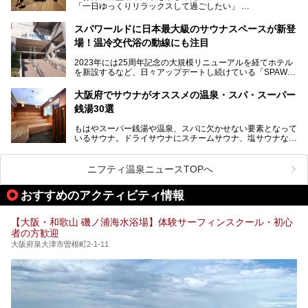
「一日ゆっくりリラックスして過ごしたい」
ろん、休日にゆったり過ごしたい方にもぴったりの内容とな
そんな方におすすめなのが、クーポンを使ってお得に長時間
っています。
利用できる「神州温泉 あるごの湯」です。
スパワールドに日本最大級のサウナスペースが新登
本記事では、そんなリニューアル後の注目ポイントを詳しく
場！温冷交代浴の動線にも注目
あるごの湯は、大阪府豊中市にある日帰り温浴施設で、阪急
紹介します。これから「鶴見緑地湯元水春」に訪れる方や、
宝塚線「三国駅」から徒歩約10分とアクセスも良好です。
より満足度の高い過ごし方をしたい方はぜひお読みくださ
2023年には25周年記念の大規模リニューアルを経てホテル
チムジルバン（岩盤浴）を中心に、発汗・リラックス・漫画
い。
を新設するなど、日々アップデートし続けている「SPAWO
タイムまで満喫できる長時間滞在型の施設なので、一日中ゆ
RLD HOTEL＆RESORT」（以下スパワールド）。
ったりと過ごしたいときにおすすめ。大うちわやタオルによ
そんなスパワールドが2025年11月15日（土）に、新たな浴
る迫力ある熱波パフォーマンスも毎日行われており、“とと
大阪府でサウナがオススメの温泉・スパ・スーパー
室や日本最大級140人収容の大規模サウナを携えてリニュー
のう”体験をしっかり楽しめるのもポイントです。
銭湯30選
アルオープン！浴室である4F・6Fそれぞれにリニューアル
が施されており、その総工費はなんと13.5億円！
さらに館内でくつろぐだけでなく、隣接するビルにはカラオ
もはやスーパー銭湯や温泉、スパに欠かせない要素となって
大規模リニューアルの全容を確認すべく、リニューアルプレ
ケやボウリングといった遊び場もあり、友人同士やカップル
いるサウナ。ドライサウナにスチームサウナ、塩サウナな
オープンイベントに行ってきました！今回はそのリニューア
で“遊び+癒し”の一日を過ごすのにもぴったり。
ど、いくつか異なるタイプが楽しめたり、水風呂や外気浴ス
ル部分の概要をお届けします。
ペース、ロウリュウなど、心ゆくまで楽しむためのサービス
今回は、あるごの湯を訪問し、チムジルバンやお風呂、食事
が充実した施設も多くみられます。
ニフティ温泉ニュースTOPへ
処にいたるまで魅力をたっぷり堪能してきたので、その全容
を詳しく紹介します！
今回はそんなサウナにこだわった、大阪府内のオススメ温
おすすめのアクティビティ情報
泉・銭湯・スパを30件紹介したいと思います！
【大阪・和歌山 磯ノ浦海水浴場】体験サーフィンスクール・初心
者の方歓迎
大阪府泉大津市曽根町2-1-11