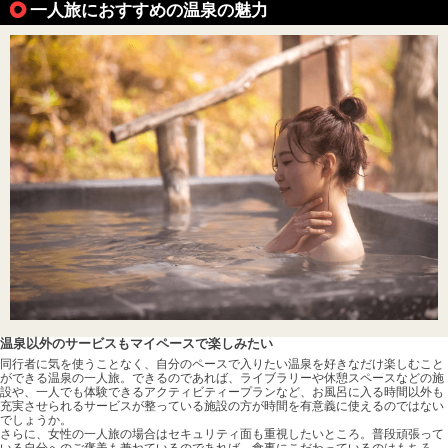
一人旅におすすめの温泉の魅力
温泉以外のサービスもマイペースで楽しみたい
同行者に気を使うことなく、自分のペースで入りたい温泉を好きなだけ楽しむこと
ができる温泉の一人旅。できるのであれば、ライブラリーや休憩スペースなどの施
設や、一人でも体験できるアクティビティープランなど、お風呂に入る時間以外も
充実させられるサービスが整っている施設の方が時間を有意義に使えるのではない
でしょうか。
さらに、女性の一人旅の場合はセキュリティ面も重視したいところ。普段頑張って