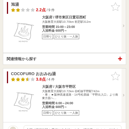
旭湯
お気に入
りに追加
2.2点
/ 9 件
大阪府 / 堺市東区日置荘西町
大阪教育大前駅10.70km
初芝駅312m
営業時間 15:00～23:00
入浴料金 600円～
日帰り
ひとり旅・一人旅
関連情報から探す
COCOFURO おおみね湯
お気に入
りに追加
3.8点
/ 4 件
大阪府 / 大阪市平野区
大阪教育大前駅10.72km
谷町線平野駅742m
・車： ■ 阪神高速道路・14号松原線「平野出入口」より南
東方面へ…
営業時間 6:00～24:00
入浴料金 600円～
日帰り
ひとり旅・一人旅