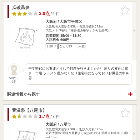
瓜破温泉
お気に入
りに追加
3.0点
/ 5 件
大阪府 / 大阪市平野区
大阪教育大前駅9.85km
喜連瓜破駅572m
大阪メトロ谷町「線喜連瓜破駅」から徒歩8分
営業時間 15:00～11:30
入浴料金 600円～
日帰り
ひとり旅・一人旅
中学時代にお友達どうしで何度か行きましたが 周りの変化に驚
き 市場 ラーメン屋がなくなり住宅街になっておりお風呂の中を
思…
50代～
女性
関連情報から探す
豊温泉【八尾市】
お気に入
りに追加
1.7点
/ 8 件
大阪府 / 八尾市
大阪教育大前駅9.90km
近鉄八尾駅823m
近鉄大阪線 近鉄八尾駅より徒歩約15分 近畿自動車道 八尾I
Cより…