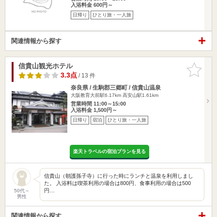
入浴料金 600円～
日帰り
ひとり旅・一人旅
関連情報から探す
信貴山観光ホテル
お気に入
りに追加
3.3点
/ 13 件
奈良県 / 生駒郡三郷町 / 信貴山温泉
大阪教育大前駅6.17km
高安山駅1.61km
営業時間 11:00～15:00
入浴料金 1,500円～
日帰り
宿泊
ひとり旅・一人旅
楽天トラベルの宿泊プランを見る
信貴山（朝護孫子寺）に行った時にランチと温泉を利用しまし
た。 入浴料は喫茶利用の場合は800円、食事利用の場合は500
円…
50代～
男性
関連情報から探す