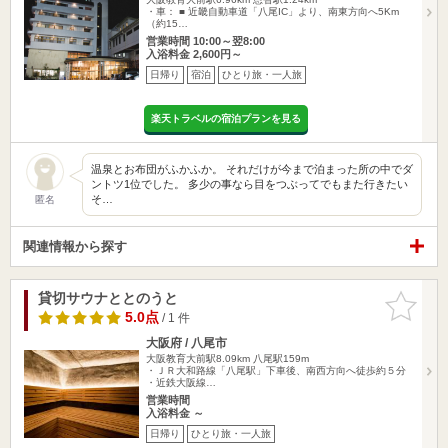
・車： ■ 近畿自動車道「八尾IC」より、南東方向へ5Km
（約15…
営業時間 10:00～翌8:00
入浴料金 2,600円～
日帰り
宿泊
ひとり旅・一人旅
楽天トラベルの宿泊プランを見る
温泉とお布団がふかふか。 それだけが今まで泊まった所の中でダ
ントツ1位でした。 多少の事なら目をつぶってでもまた行きたい
そ…
匿名
関連情報から探す
貸切サウナととのうと
お気に入
りに追加
5.0点
/ 1 件
大阪府 / 八尾市
大阪教育大前駅8.09km
八尾駅159m
・ＪＲ大和路線「八尾駅」下車後、南西方向へ徒歩約５分
・近鉄大阪線…
営業時間
入浴料金 ～
日帰り
ひとり旅・一人旅