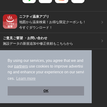
ニフティ温泉アプリ
地図から温泉検索！お得な限定クーポンも！
今すぐダウンロード！
ご意見ご要望 ・お問い合わせ
施設データの新規追加や修正依頼もこちらから
スマートフォン
/
PC
By using our services, you agree that we and
加盟店募集（資料請求）
広告出稿のご案内
our
partners
use cookies to improve advertisi
利用規約
ライフスタイルMEMBERS+規約
ng and enhance your experience on our servi
特定商取引法に基づく表記
ヘルプ
採用情報
ces.
Learn more
運営会社
個人情報保護ポリシー
©NIFTY Lifestyle Co., Ltd.
OK