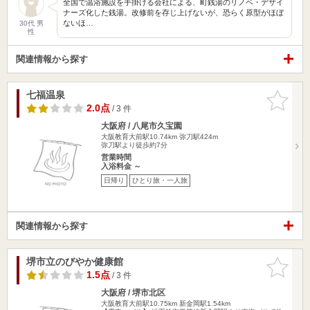
全国で温浴施設を手掛ける会社による、町銭湯のリノベ・デザイ
ナーズ化した銭湯。改修前を存じ上げないが、恐らく原型がほぼ
ないほ…
30代 男
性
関連情報から探す
七福温泉
お気に入
りに追加
2.0点
/ 3 件
大阪府 / 八尾市久宝園
大阪教育大前駅10.74km
弥刀駅424m
弥刀駅より徒歩約7分
営業時間
入浴料金 ～
日帰り
ひとり旅・一人旅
関連情報から探す
堺市立のびやか健康館
お気に入
りに追加
1.5点
/ 3 件
大阪府 / 堺市北区
大阪教育大前駅10.75km
新金岡駅1.54km