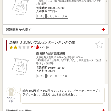
【電車・バス】 地下鉄御堂筋線新金岡駅より南海バスで約
3分 北野…
営業時間 10:00～23:00
入浴料金 620円～
日帰り
ひとり旅・一人旅
関連情報から探す
斑鳩町ふれあい交流センターいきいきの里
お気に入
りに追加
2.1点
/ 25 件
奈良県 / 生駒郡斑鳩町
大阪教育大前駅10.98km
法隆寺駅1.80km
JR関西本線「法隆寺」駅下車。駅より奈良交通バス「法隆
寺行き」法隆寺…
営業時間 10:30～19:30
入浴料金 500円～
日帰り
ひとり旅・一人旅
町内 300円 町外 500円 リンスインシャンプー ボディーソープ ド
ライヤーあり。 湯上りに給水器 自販機あり。 …
50代～
女性