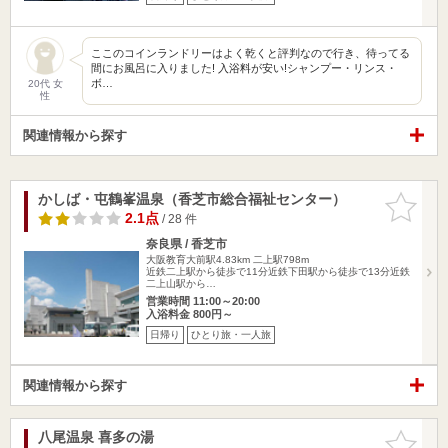
ここのコインランドリーはよく乾くと評判なので行き、待ってる
間にお風呂に入りました! 入浴料が安い!シャンプー・リンス・
ボ…
20代 女
性
関連情報から探す
かしば・屯鶴峯温泉（香芝市総合福祉センター）
お気に入
りに追加
2.1点
/ 28 件
奈良県 / 香芝市
大阪教育大前駅4.83km
二上駅798m
近鉄二上駅から徒歩で11分近鉄下田駅から徒歩で13分近鉄
二上山駅から…
営業時間 11:00～20:00
入浴料金 800円～
日帰り
ひとり旅・一人旅
関連情報から探す
八尾温泉 喜多の湯
お気に入