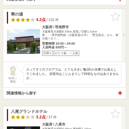
華の湯
お気に入
りに追加
4.2点
/ 132 件
大阪府 / 羽曳野市
大阪教育大前駅6.55km
恵我ノ荘駅1.41km
車： ・堺羽曳野線（大阪府道31号）「野交差点」から、東
方面へすぐ…
営業時間 10:00～24:00
入浴料金 830円～
日帰り
ひとり旅・一人旅
入ってすぐのフロアでは、とても大きい亀2匹が水槽でお迎えし
てくれました。 浴室内はこじんまりして特別なものはありません
が…
50代～
男性
関連情報から探す
八尾グランドホテル
お気に入
りに追加
3.2点
/ 37 件
大阪府 / 八尾市
大阪教育大前駅6.96km
恩智駅1.24km