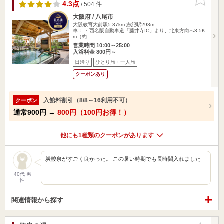
りに追加
4.3点
/ 504 件
大阪府 / 八尾市
大阪教育大前駅5.37km
志紀駅293m
車： ・西名阪自動車道「藤井寺IC」より、北東方向へ3.5K
m（約…
営業時間 10:00～25:00
入浴料金 800円～
日帰り
ひとり旅・一人旅
クーポンあり
入館料割引（8/8～16利用不可）
クーポン
通常
900円
→
800円（100円お得！）
他にも1種類のクーポンがあります
炭酸泉がすごく良かった。 この暑い時期でも長時間入れました
40代 男
性
関連情報から探す