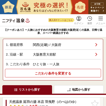
購入済チケットはこちら
ログイン
履歴
メニュー
【クーポンあり】一人旅におすすめの大阪教育大前駅(大阪府)近くの温泉、日帰り温
泉、スーパー銭湯おすすめ
1. 都道府県
関西(近畿) / 大阪府
2. 沿線・駅
大阪教育大前駅
3. こだわり条件
ひとり旅・一人旅
こだわり条件を変更する
リストから探す
地図から探す
天然温泉 延羽の湯 本店 羽曳野（のべはのゆ）
お気に入
りに追加