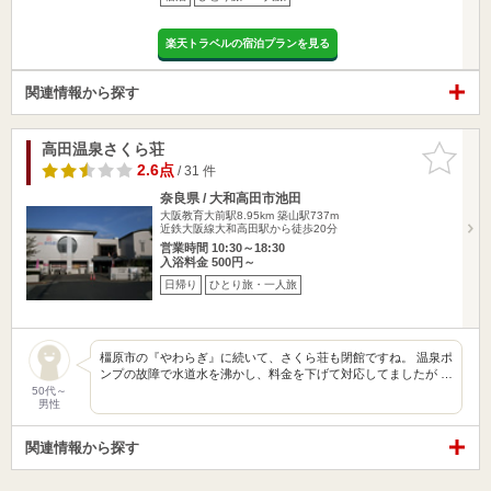
楽天トラベルの宿泊プランを見る
関連情報から探す
高田温泉さくら荘
お気に入
りに追加
2.6点
/ 31 件
奈良県 / 大和高田市池田
大阪教育大前駅8.95km
築山駅737m
近鉄大阪線大和高田駅から徒歩20分
営業時間 10:30～18:30
入浴料金 500円～
日帰り
ひとり旅・一人旅
橿原市の『やわらぎ』に続いて、さくら荘も閉館ですね。 温泉ポ
ンプの故障で水道水を沸かし、料金を下げて対応してましたが …
50代～
男性
関連情報から探す