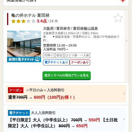
関連情報から探す
亀の井ホテル 富田林
お気に入
りに追加
3.4点
/ 24 件
大阪府 / 富田林市 / 富田林嶽山温泉
大阪教育大前駅11.02km
汐ノ宮駅1.53km
車： ◾️ 南阪奈道路・羽曳野ICから、国道170号線経由で
約…
営業時間 11:00～19:00
入浴料金 700円～
日帰り
宿泊
ひとり旅・一人旅
電子チケットあり
クーポンあり
楽天トラベルの宿泊プランを見る
＜平日のみ＞入浴料割引
クーポン
通常
700円
→
600円（100円お得！）
大人入浴料割引
電子チケット
【平日限定】大人（中学生以上）
700円
→
550円
【土日祝
限定】大人（中学生以上）
800円
→
650円