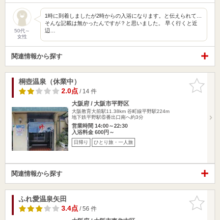
1時に到着しましたが2時からの入浴になります。と伝えられて…
そんな記載は無かったんですが？と思いました。 早く行くと近
辺…
50代～
女性
関連情報から探す
桐壺温泉（休業中）
お気に入
りに追加
2.0点
/ 14 件
大阪府 / 大阪市平野区
大阪教育大前駅11.38km
谷町線平野駅224m
地下鉄平野駅⑥番出口南へ約3分
営業時間 14:00～22:30
入浴料金 600円～
日帰り
ひとり旅・一人旅
関連情報から探す
ふれ愛温泉矢田
お気に入
りに追加
3.4点
/ 56 件