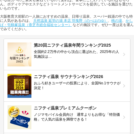
いる自分へのご褒美も兼ねているのであれば、食事にこだわっているのはもちろ
ん、ボディケアやエステなどトリートメントサービスを提供している施設を選びた
いものです。
大阪教育大前駅の一人旅におすすめの温泉、日帰り温泉、スーパー銭湯の中でも特
に人気があるのは、
天然温泉 延羽の湯 本店 羽曳野（のべはのゆ）
、
桃の湯
、
かし
ば・屯鶴峯温泉（香芝市総合福祉センター）
などの施設です。ぜひ一度は足を運ん
でみてください。
第20回ニフティ温泉年間ランキング2025
全国約2.2万件の中から頂点に選ばれた、2025年の人
気施設は…
ニフティ温泉 サウナランキング2026
おふろ好きユーザーの投票により、全国No.1サウナが
決定！
ニフティ温泉プレミアムクーポン
ノジマモバイル会員向け 通常よりもお得な「特別価
格」で人気の温泉を満喫できる！