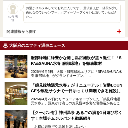
お湯がヌルヌルしててお気に入りです。 贅沢言えば、値段が少し
高めなのでシャンプー、ボディーソープくらいは置いていただき
た…
40代 男
性
関連情報から探す
大阪府のニフティ温泉ニュース
服部緑地に緑豊かな癒し温浴施設が堂々誕生！「S
PA&SAUNA水春 服部緑地」を徹底取材
2026年6月5日、大阪・服部緑地エリアに「SPA&SAUNA水
春 服部緑地」がグランドオープン。
当初の計画から約5年の時を経て誕生した本施設は、温泉・
「鶴見緑地湯元水春」がリニューアル！岩盤LOUN
サウナ・岩盤浴・フィットネス・ラウンジ・レストランなど
GEや瞑想サウナで一日ゆっくり満喫できる施設に
を融合した、これまでの“水春”のイメージをさらに進化させ
た大型ウェルネス施設です。
2026年4月22日にリニューアルオープンした「鶴見緑地湯
元水春」。源泉かけ流しのお風呂や多彩な岩盤浴があること
今回はオープン前の内覧会に参加し、館内のこだわりポイン
で人気の施設ですが、リニューアルを経てこれまで以上
トを徹底取材してきました。
に“一日中くつろげる場所”としてパワーアップしています。
サウナー注目の3種のサウナや160cmの深水風呂、没入感の
【クーポン有】神州温泉 あるごの湯を1日遊び尽く
高い岩盤浴エリア、日本最大の台数を誇る最新AIフィットネ
す！本場チムジルバンも徹底紹介
今回のリニューアルでは、新たに登場した瞑想サウナをはじ
スマシンなど、見どころ満載の館内を詳しくご紹介します。
め、岩盤浴エリアや休憩スペースの充実、レストランなど、
「お得に岩盤浴や温泉を楽しみたい」
見どころが盛りだくさん。日常の疲れを癒やしたい方はもち