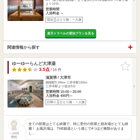
より10分…
営業時間
入浴料金 ～
宿泊
ひとり旅・一人旅
楽天トラベルの宿泊プランを見る
関連情報から探す
ゆーゆーらんど大津湯
お気に入
りに追加
3.5点
/ 16 件
滋賀県 / 大津市
御陵駅5.58km
三井寺駅168m
三井寺駅より徒歩5分
営業時間 15:00～25:00
入浴料金 490円～
日帰り
ひとり旅・一人旅
全ての部屋はとても綺麗で、特に受付の部屋と脱衣場がとても綺
麗！ お風呂場は、THE銭湯という感じで4つほど種類がありま
し…
～10代
男性