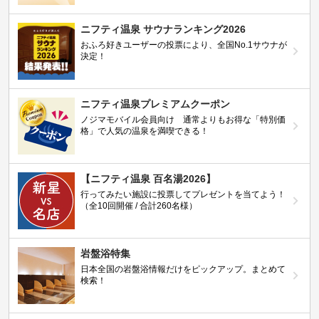
ニフティ温泉 サウナランキング2026
おふろ好きユーザーの投票により、全国No.1サウナが
決定！
ニフティ温泉プレミアムクーポン
ノジマモバイル会員向け 通常よりもお得な「特別価
格」で人気の温泉を満喫できる！
【ニフティ温泉 百名湯2026】
行ってみたい施設に投票してプレゼントを当てよう！
（全10回開催 / 合計260名様）
岩盤浴特集
日本全国の岩盤浴情報だけをピックアップ。まとめて
検索！