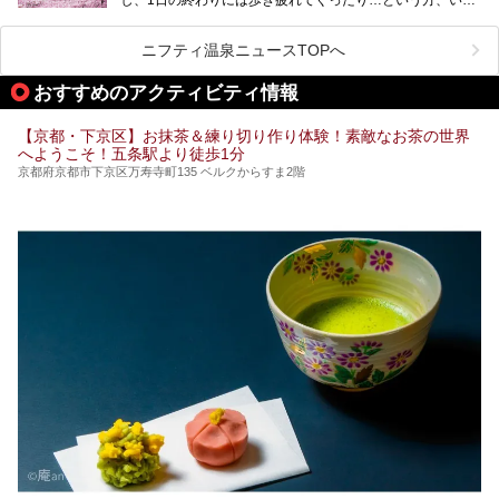
今回は京都にある岩盤浴のある施設をピックアップしてご紹
せんか？（私です）
介します！
そんな疲れた身体には温泉です！京都には、市内にも郊外に
も素晴らしい温泉がたくさんあります。そこで、日帰り利用
ニフティ温泉ニュースTOPへ
できるおすすめの温泉・温浴施設をまとめてみました。
おすすめのアクティビティ情報
【京都・下京区】お抹茶＆練り切り作り体験！素敵なお茶の世界
へようこそ！五条駅より徒歩1分
京都府京都市下京区万寿寺町135 ベルクからすま2階