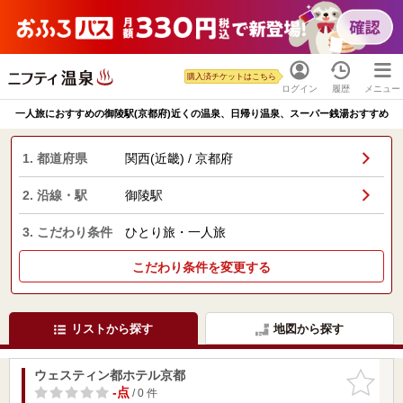
購入済チケットはこちら
ログイン
履歴
メニュー
一人旅におすすめの御陵駅(京都府)近くの温泉、日帰り温泉、スーパー銭湯おすすめ
1. 都道府県
関西(近畿) / 京都府
2. 沿線・駅
御陵駅
3. こだわり条件
ひとり旅・一人旅
こだわり条件を変更する
リストから探す
地図から探す
ウェスティン都ホテル京都
お気に入
りに追加
-点
/ 0 件