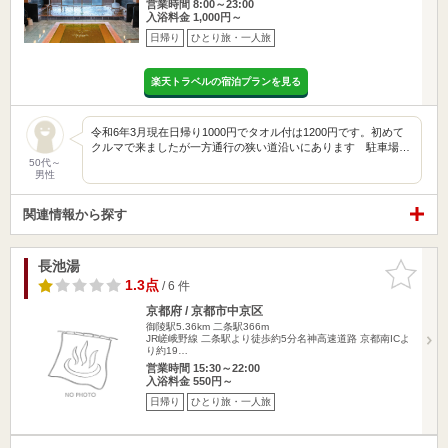
営業時間 8:00～23:00
入浴料金 1,000円～
日帰り
ひとり旅・一人旅
楽天トラベルの宿泊プランを見る
令和6年3月現在日帰り1000円でタオル付は1200円です。初めて
クルマで来ましたが一方通行の狭い道沿いにあります 駐車場…
50代～
男性
関連情報から探す
長池湯
お気に入
りに追加
1.3点
/ 6 件
京都府 / 京都市中京区
御陵駅5.36km
二条駅366m
JR嵯峨野線 二条駅より徒歩約5分名神高速道路 京都南ICよ
り約19…
営業時間 15:30～22:00
入浴料金 550円～
日帰り
ひとり旅・一人旅