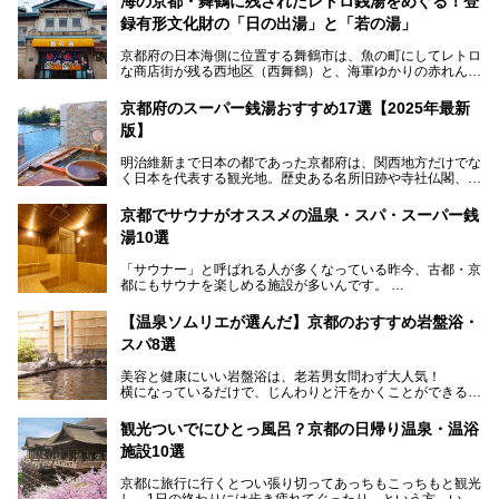
海の京都・舞鶴に残されたレトロ銭湯をめぐる！登
録有形文化財の「日の出湯」と「若の湯」
京都府の日本海側に位置する舞鶴市は、魚の町にしてレトロ
な商店街が残る西地区（西舞鶴）と、海軍ゆかりの赤れんが
パークや海上自衛隊施設のある東地区（東舞鶴）に分けられ
ます。今回案内するのは西地区に今も残る2軒の銭湯「日の
京都府のスーパー銭湯おすすめ17選【2025年最新
出湯」と「若の湯」。いずれも国の登録有形文化財に指定さ
版】
れた歴史ある建物でありながら、今も現役のお風呂屋さんで
す。
明治維新まで日本の都であった京都府は、関西地方だけでな
く日本を代表する観光地。歴史ある名所旧跡や寺社仏閣、そ
漁師町や商店街で働く人々を支えてきたこの2軒の銭湯とと
して古都ならではの文化が魅力です。
もに、立ち寄りたい舞鶴の観光スポットや温浴施設を紹介し
ます。
京都でサウナがオススメの温泉・スパ・スーパー銭
今回は、そんな京都府で2025年現在おすすめのスーパー銭
湯10選
湯を紹介します。
───
有名な観光名所のすぐ近くにある日帰り入浴施設から、山間
提供元：京都府舞鶴市【PR】
「サウナー」と呼ばれる人が多くなっている昨今、古都・京
部でレジャー気分を満喫できる温泉施設まで、好みのスーパ
この記事は京都府舞鶴市のPR記事です。
都にもサウナを楽しめる施設が多いんです。
ー銭湯を探してみてくださいね。
自分の好きなサウナを探すのもいいですが、さまざまなサウ
【温泉ソムリエが選んだ】京都のおすすめ岩盤浴・
ナを体感してみたいですよね。
スパ8選
今回は京都府の中心や郊外、温泉地にある施設など、サウナ
美容と健康にいい岩盤浴は、老若男女問わず大人気！
のある温浴施設を紹介します。
横になっているだけで、じんわりと汗をかくことができるの
で、簡単にデトックスができますよ♪
ぜひ参考にして、京都府の方や、観光に出かけた時などにサ
ウナを楽しみましょう！
観光ついでにひとっ風呂？京都の日帰り温泉・温浴
地元の方はもちろん、旅先としても人気の京都。
施設10選
観光のついでに岩盤浴のある温泉に浸かってリフレッシュす
るのも良さそうですね！
京都に旅行に行くとつい張り切ってあっちもこっちもと観光
し、1日の終わりには歩き疲れてぐったり…という方、いま