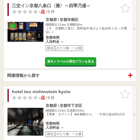
三交イン京都八条口〈雅〉～四季乃湯～
お気に入
りに追加
-点
/ 0 件
京都府 / 京都市南区
御陵駅4.11km
京都駅96m
ＪＲ 京都駅八条口、新幹線中央口より徒歩約１分（大通
沿い）
営業時間
入浴料金 ～
宿泊
ひとり旅・一人旅
楽天トラベルの宿泊プランを見る
関連情報から探す
hotel tou nishinotoin kyoto
お気に入
りに追加
-点
/ 0 件
京都府 / 京都市下京区
御陵駅4.21km
五条駅534m
【電車・タクシー】 ■京都駅から ・中央口徒歩約10分
・…
営業時間
入浴料金 ～
宿泊
ひとり旅・一人旅