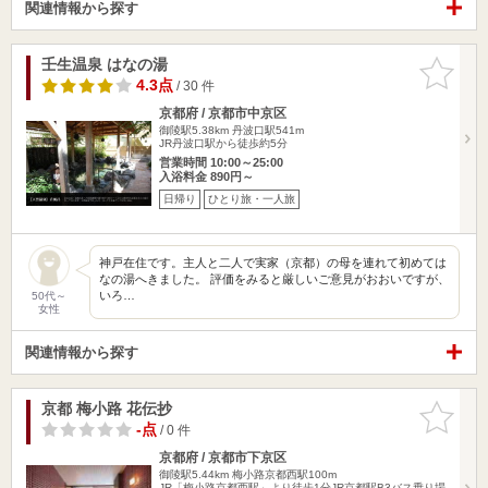
関連情報から探す
壬生温泉 はなの湯
お気に入
りに追加
4.3点
/ 30 件
京都府 / 京都市中京区
御陵駅5.38km
丹波口駅541m
JR丹波口駅から徒歩約5分
営業時間 10:00～25:00
入浴料金 890円～
日帰り
ひとり旅・一人旅
神戸在住です。主人と二人で実家（京都）の母を連れて初めては
なの湯へきました。 評価をみると厳しいご意見がおおいですが、
いろ…
50代～
女性
関連情報から探す
京都 梅小路 花伝抄
お気に入
りに追加
-点
/ 0 件
京都府 / 京都市下京区
御陵駅5.44km
梅小路京都西駅100m
JR「梅小路京都西駅」より徒歩1分JR京都駅B3バス乗り場