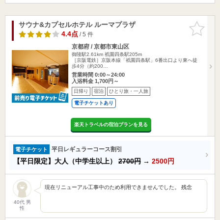
サウナ&カプセルホテル ルーマプラザ
お気に入
りに追加
4.4点
/ 5 件
京都府 / 京都市東山区
御陵駅2.61km
祇園四条駅205m
［京阪電鉄］京阪本線「祇園四条駅」6番出口より東へ徒
歩4分（約200…
営業時間 0:00～24:00
入浴料金 1,700円～
日帰り
宿泊
ひとり旅・一人旅
電子チケットあり
楽天トラベルの宿泊プランを見る
平日レギュラーコース割引
電子チケット
【平日限定】大人（中学生以上）
2700円
→
2500円
現在リニューアル工事中のため利用できませんでした。 残念
40代 男
性