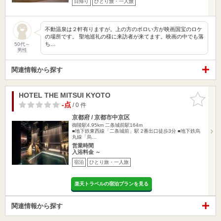
日帰り
ひとり旅・一人旅
不動温泉は２軒有りますが。上の方のボロい方が映画国宝のロケ
の場所です。 聖地巡礼の様に来訪者が来てます。映画の中でも落
ち…
50代～
男性
関連情報から探す
HOTEL THE MITSUI KYOTO
お気に入
りに追加
-点
/ 0 件
京都府 / 京都市中京区
御陵駅4.95km
二条城前駅164m
■地下鉄東西線「二条城前」駅 2番出口徒歩3分 ■地下鉄烏
丸線「烏…
営業時間
入浴料金 ～
宿泊
ひとり旅・一人旅
楽天トラベルの宿泊プランを見る
関連情報から探す