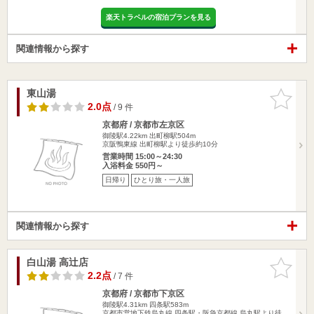
楽天トラベルの宿泊プランを見る
関連情報から探す
東山湯
お気に入
りに追加
2.0点
/ 9 件
京都府 / 京都市左京区
御陵駅4.22km
出町柳駅504m
京阪鴨東線 出町柳駅より徒歩約10分
営業時間 15:00～24:30
入浴料金 550円～
日帰り
ひとり旅・一人旅
関連情報から探す
白山湯 高辻店
お気に入
りに追加
2.2点
/ 7 件
京都府 / 京都市下京区
御陵駅4.31km
四条駅583m
京都市営地下鉄烏丸線 四条駅・阪急京都線 烏丸駅より徒