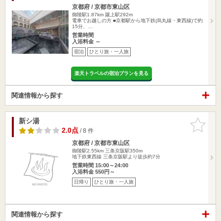
京都府 / 京都市東山区
御陵駅1.87km
蹴上駅292m
電車でお越しの方 ■京都駅から地下鉄(烏丸線・東西線)で約
15分、…
営業時間
入浴料金 ～
宿泊
ひとり旅・一人旅
楽天トラベルの宿泊プランを見る
関連情報から探す
新シ湯
お気に入
りに追加
2.0点
/ 8 件
京都府 / 京都市東山区
御陵駅2.55km
三条京阪駅350m
地下鉄東西線 三条京阪駅より徒歩約7分
営業時間 15:00～24:00
入浴料金 550円～
日帰り
ひとり旅・一人旅
関連情報から探す