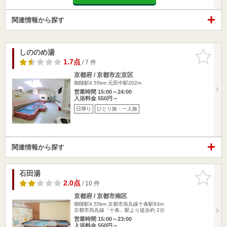
関連情報から探す
しののめ湯
お気に入
りに追加
1.7点
/ 7 件
京都府 / 京都市左京区
御陵駅4.55km
元田中駅202m
営業時間 15:00～24:00
入浴料金 550円～
日帰り
ひとり旅・一人旅
関連情報から探す
石田湯
お気に入
りに追加
2.0点
/ 10 件
京都府 / 京都市南区
御陵駅4.55km
京都市烏丸線十条駅93m
京都市烏丸線「十条」駅より徒歩約 2分
営業時間 15:00～23:00
入浴料金 550円～