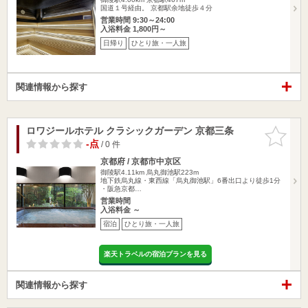
国道１号経由。 京都駅余地徒歩４分
営業時間 9:30～24:00
入浴料金 1,800円～
日帰り
ひとり旅・一人旅
関連情報から探す
ロワジールホテル クラシックガーデン 京都三条
お気に入
りに追加
-点
/ 0 件
京都府 / 京都市中京区
御陵駅4.11km
烏丸御池駅223m
地下鉄烏丸線・東西線「烏丸御池駅」6番出口より徒歩1分
・阪急京都…
営業時間
入浴料金 ～
宿泊
ひとり旅・一人旅
楽天トラベルの宿泊プランを見る
関連情報から探す