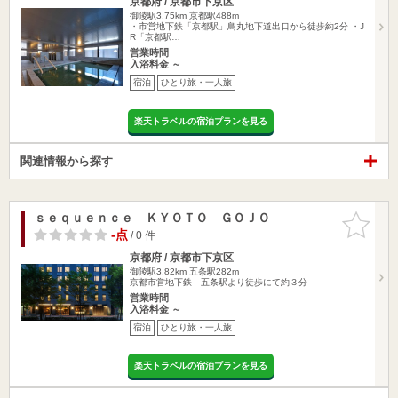
京都府 / 京都市下京区
御陵駅3.75km
京都駅488m
・市営地下鉄「京都駅」鳥丸地下道出口から徒歩約2分 ・J
R「京都駅…
営業時間
入浴料金 ～
宿泊
ひとり旅・一人旅
楽天トラベルの宿泊プランを見る
関連情報から探す
ｓｅｑｕｅｎｃｅ ＫＹＯＴＯ ＧＯＪＯ
お気に入
りに追加
-点
/ 0 件
京都府 / 京都市下京区
御陵駅3.82km
五条駅282m
京都市営地下鉄 五条駅より徒歩にて約３分
営業時間
入浴料金 ～
宿泊
ひとり旅・一人旅
楽天トラベルの宿泊プランを見る