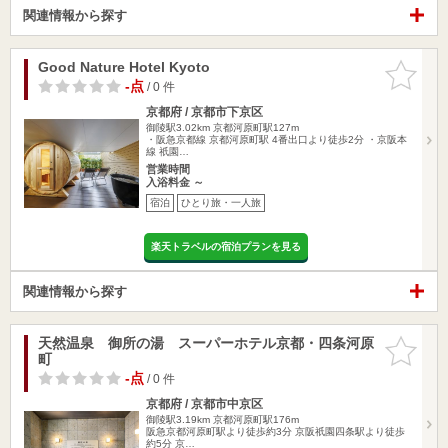
関連情報から探す
Good Nature Hotel Kyoto
お気に入
りに追加
-点
/ 0 件
京都府 / 京都市下京区
御陵駅3.02km
京都河原町駅127m
・阪急京都線 京都河原町駅 4番出口より徒歩2分 ・京阪本
線 祇園…
営業時間
入浴料金 ～
宿泊
ひとり旅・一人旅
楽天トラベルの宿泊プランを見る
関連情報から探す
天然温泉 御所の湯 スーパーホテル京都・四条河原
お気に入
町
りに追加
-点
/ 0 件
京都府 / 京都市中京区
御陵駅3.19km
京都河原町駅176m
阪急京都河原町駅より徒歩約3分 京阪祇園四条駅より徒歩
約5分 京…