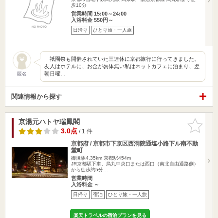
歩10分
営業時間 15:00～24:00
入浴料金 550円～
日帰り
ひとり旅・一人旅
祇園祭も開催されていた三連休に京都旅行に行ってきました。
友人はホテルに、お金が勿体無い私はネットカフェに泊まり、翌
朝日曜…
匿名
関連情報から探す
京湯元ハトヤ瑞鳳閣
お気に入
りに追加
3.0点
/ 1 件
京都府 / 京都市下京区西洞院通塩小路下ル南不動
堂町
御陵駅4.35km
京都駅454m
JR京都駅下車、烏丸中央口または西口（南北自由通路側）
から徒歩約5分…
営業時間
入浴料金 ～
日帰り
宿泊
ひとり旅・一人旅
楽天トラベルの宿泊プランを見る