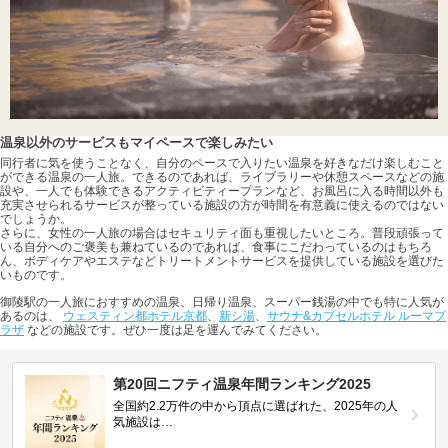
温泉以外のサービスもマイペースで楽しみたい
同行者に気を使うことなく、自分のペースで入りたい温泉を好きなだけ楽しむこと
ができる温泉の一人旅。できるのであれば、ライブラリーや休憩スペースなどの施
設や、一人でも体験できるアクティビティープランなど、お風呂に入る時間以外も
充実させられるサービスが整っている施設の方が時間を有意義に使えるのではない
でしょうか。
さらに、女性の一人旅の場合はセキュリティ面も重視したいところ。普段頑張って
いる自分へのご褒美も兼ねているのであれば、食事にこだわっているのはもちろ
ん、ボディケアやエステなどトリートメントサービスを提供している施設を選びた
いものです。
御陵駅の一人旅におすすめの温泉、日帰り温泉、スーパー銭湯の中でも特に人気が
あるのは、
ウェスティン都ホテル京都
、
新シ湯
、
サウナ&カプセルホテル ルーマプ
ラザ
などの施設です。ぜひ一度は足を運んでみてください。
第20回ニフティ温泉年間ランキング2025
全国約2.2万件の中から頂点に選ばれた、2025年の人
気施設は…