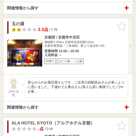
関連情報から探す
玉の湯
お気に入
りに追加
2.3点
/ 7 件
京都府 / 京都市中京区
御陵駅3.65km
京都市役所前駅218m
京都市東西線「二条城前」駅より徒歩約 4分
営業時間 15:00～25:00
入浴料金 ～
日帰り
ひとり旅・一人旅
昔ながらのお風呂屋さんです。ご近所の顔馴染みさんが多いよう
に思いました。子連れでも番台さん(美人な若い奥様でした♡)や
お客…
20代 女
性
関連情報から探す
ALA HOTEL KYOTO（アルアホテル京都）
お気に入
りに追加
-点
/ 0 件