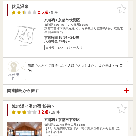
伏見温泉
お気に入
りに追加
2.5点
/ 9 件
京都府 / 京都市伏見区
御陵駅4.99km
くいな橋駅518m
京都市営地下鉄烏丸線 くいな橋駅より徒歩約9分、京阪電
車京阪本線 深…
営業時間 15:30～24:00
入浴料金 490円～
日帰り
ひとり旅・一人旅
清潔で大きくて気持ちよく入浴できましまた。 また来ます٩(ˊᗜˋ
*)و
30代 男
性
関連情報から探す
誠の湯＜湯の宿 松栄＞
お気に入
りに追加
3.2点
/ 19 件
京都府 / 京都市下京区
御陵駅5.21km
丹波口駅318m
【JR】嵯峨野線丹波口駅・梅小路京都西駅から徒歩七分
【車】名神高…