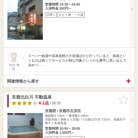
営業時間 14:30～24:00
入浴料金 550円～
日帰り
ひとり旅・一人旅
スーパー銭湯や温泉旅館の大浴場ばかり行っていると、銭湯とい
うものは狭くてサービスが雑な印象というのも勝手に思い込んで
決めつ…
20代 男
性
関連情報から探す
京都北白川 不動温泉
お気に入
りに追加
4.1点
/ 36 件
京都府 / 京都市左京区
御陵駅4.73km
一乗寺駅2.08km
京阪本線三条駅から京阪バス比叡山行きで20分、地蔵谷下
車すぐ名神高速…
営業時間 10:00～18:00
入浴料金 1,500円～