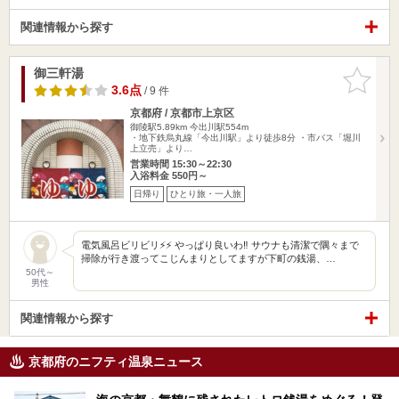
関連情報から探す
御三軒湯
お気に入
りに追加
3.6点
/ 9 件
京都府 / 京都市上京区
御陵駅5.89km
今出川駅554m
・地下鉄烏丸線「今出川駅」より徒歩8分 ・市バス「堀川
上立売」より…
営業時間 15:30～22:30
入浴料金 550円～
日帰り
ひとり旅・一人旅
電気風呂ビリビリ⚡️⚡️ やっぱり良いわ‼️ サウナも清潔で隅々まで
掃除が行き渡ってこじんまりとしてますが下町の銭湯、…
50代～
男性
関連情報から探す
京都府のニフティ温泉ニュース