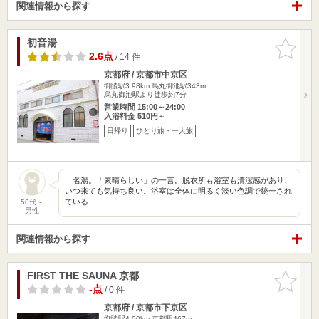
関連情報から探す
初音湯
お気に入
りに追加
2.6点
/ 14 件
京都府 / 京都市中京区
御陵駅3.98km
烏丸御池駅343m
烏丸御池駅より徒歩約7分
営業時間 15:00～24:00
入浴料金 510円～
日帰り
ひとり旅・一人旅
名湯。「素晴らしい」の一言。脱衣所も浴室も清潔感があり、
いつ来ても気持ち良い。浴室は全体に明るく淡い色調で統一され
ている…
50代～
男性
関連情報から探す
FIRST THE SAUNA 京都
お気に入
りに追加
-点
/ 0 件
京都府 / 京都市下京区
御陵駅4.00km
京都駅467m