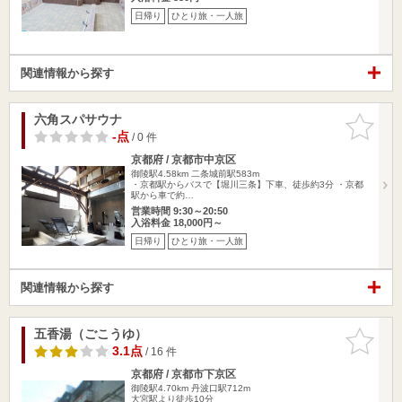
日帰り
ひとり旅・一人旅
関連情報から探す
六角スパサウナ
お気に入
りに追加
-点
/ 0 件
京都府 / 京都市中京区
御陵駅4.58km
二条城前駅583m
・京都駅からバスで【堀川三条】下車、徒歩約3分 ・京都
駅から車で約…
営業時間 9:30～20:50
入浴料金 18,000円～
日帰り
ひとり旅・一人旅
関連情報から探す
五香湯（ごこうゆ）
お気に入
りに追加
3.1点
/ 16 件
京都府 / 京都市下京区
御陵駅4.70km
丹波口駅712m
大宮駅より徒歩10分