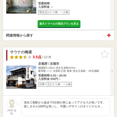
営業時間
入浴料金 ～
宿泊
ひとり旅・一人旅
楽天トラベルの宿泊プランを見る
関連情報から探す
サウナの梅湯
お気に入
りに追加
3.5点
/ 13 件
京都府 / 京都市
御陵駅3.28km
清水五条駅405m
最寄駅:バス 河原町正面 電車 清水五条駅・JR京都駅
営業時間 6:00～26:00
入浴料金 550円～
日帰り
ひとり旅・一人旅
清水三条駅から徒歩で5分程の所にあってアクセスが良いです。
貸しタオル100円は安いし、可愛いデザインのオリジナルタ…
20代 女
性