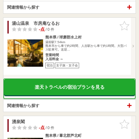
関連情報から探す
湯山温泉 市房庵なるお
お気に入
りに追加
-点
/ 0 件
熊本県 / 球磨郡水上村
湯前駅7.54km
熊本市から車で約2時間、人吉駅から車で約1時間。大型バ
ス駐車可。送迎…
営業時間
入浴料金 ～
宿泊
女子旅・女子会
楽天トラベルの宿泊プランを見る
関連情報から探す
湧泉閣
お気に入
りに追加
-点
/ 0 件
熊本県 / 葦北郡芦北町