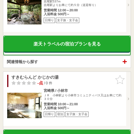
吉尾駅537m
吉尾駅よりお車にて約５分（送迎有り）
営業時間 12:00～20:00
入浴料金 500円～
日帰り
女子旅・女子会
楽天トラベルの宿泊プランを見る
関連情報から探す
すきむらんど かじかの湯
お気に入
りに追加
-点
/ 0 件
宮崎県 / 小林市
ＪＲ 小林駅より小林市コミュニティバス又はお車にて約
３０分
営業時間 10:00～21:00
入浴料金 500円～
日帰り
宿泊
女子旅・女子会