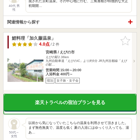
成された京町温泉。その中心地に佇む、三角屋根が特徴的な大正
初期開…
40代 男
性
関連情報から探す
鯉料理「加久藤温泉」
お気に入
りに追加
4.0点
/ 2 件
宮崎県 / えびの市
えびの駅2.36km
九州自動車道「えびのIC」より約5分 JR九州吉都線「えび
の駅…
営業時間 15:00～20:00
入浴料金 400円～
宿泊
女子旅・女子会
楽天トラベルの宿泊プランを見る
以前から気になっていたこちらの温泉を利用させて頂きました。
まず無色無臭で、温度も低く 夏の入浴にはゆっくり入っても、湯
あ…
50代～
女性