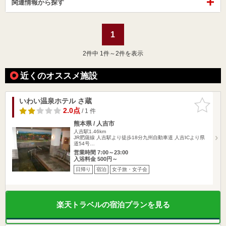
関連情報から探す
1
2
件中 1件～2件を表示
近くのオススメ施設
いわい温泉ホテル さ蔵
お気に入
りに追加
2.0点
/ 1 件
熊本県 / 人吉市
人吉駅1.46km
JR肥薩線 人吉駅より徒歩18分九州自動車道 人吉ICより県
道54号…
営業時間 7:00～23:00
入浴料金 500円～
日帰り
宿泊
女子旅・女子会
楽天トラベルの宿泊プランを見る