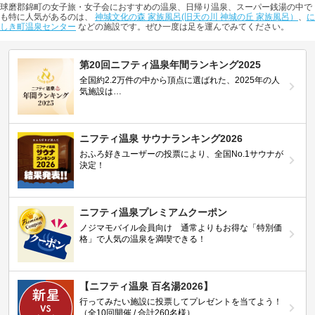
球磨郡錦町の女子旅・女子会におすすめの温泉、日帰り温泉、スーパー銭湯の中で
も特に人気があるのは、
神城文化の森 家族風呂(旧天の川 神城の丘 家族風呂）
、
に
しき町温泉センター
などの施設です。ぜひ一度は足を運んでみてください。
第20回ニフティ温泉年間ランキング2025
全国約2.2万件の中から頂点に選ばれた、2025年の人
気施設は…
ニフティ温泉 サウナランキング2026
おふろ好きユーザーの投票により、全国No.1サウナが
決定！
ニフティ温泉プレミアムクーポン
ノジマモバイル会員向け 通常よりもお得な「特別価
格」で人気の温泉を満喫できる！
【ニフティ温泉 百名湯2026】
行ってみたい施設に投票してプレゼントを当てよう！
（全10回開催 / 合計260名様）