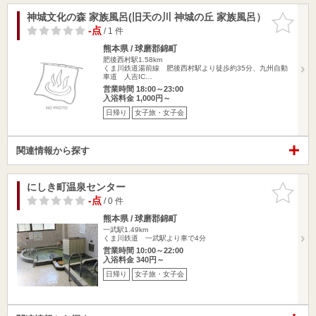
神城文化の森 家族風呂(旧天の川 神城の丘 家族風呂）
お気に入
りに追加
-点
/ 1 件
熊本県 / 球磨郡錦町
肥後西村駅1.58km
くま川鉄道湯前線 肥後西村駅より徒歩約35分、九州自動
車道 人吉IC…
営業時間 18:00～23:00
入浴料金 1,000円～
日帰り
女子旅・女子会
関連情報から探す
にしき町温泉センター
お気に入
りに追加
-点
/ 0 件
熊本県 / 球磨郡錦町
一武駅1.49km
くま川鉄道 一武駅より車で4分
営業時間 10:00～22:00
入浴料金 340円～
日帰り
女子旅・女子会