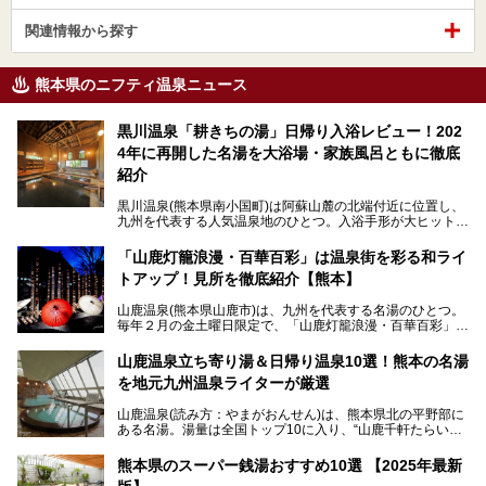
関連情報から探す
熊本県のニフティ温泉ニュース
黒川温泉「耕きちの湯」日帰り入浴レビュー！202
4年に再開した名湯を大浴場・家族風呂ともに徹底
紹介
黒川温泉(熊本県南小国町)は阿蘇山麓の北端付近に位置し、
九州を代表する人気温泉地のひとつ。入浴手形が大ヒット
し、各宿の趣の異なる露天風呂をめぐることで知られていま
す。
「山鹿灯籠浪漫・百華百彩」は温泉街を彩る和ライ
トアップ！見所を徹底紹介【熊本】
中でも「耕きち(こうきち)の湯」は露天風呂を持たないもの
の、風情ある内湯を楽しめる日帰り温泉施設。自然災害によ
山鹿温泉(熊本県山鹿市)は、九州を代表する名湯のひとつ。
り一度廃業しましたが、2024年10月に営業再開。数多くの
毎年２月の金土曜日限定で、「山鹿灯籠浪漫・百華百彩」
温泉ファンに注目される名湯です。
（やまがとうろうろまん・ひゃっかひゃくさい）が開催され
ます。和傘や竹、ろうそくなどを用いて、和情緒たっぷりの
山鹿温泉立ち寄り湯＆日帰り温泉10選！熊本の名湯
ライトアップが無料で楽しめます。
を地元九州温泉ライターが厳選
今回は再開した耕きちの湯を訪問し、全浴室(男女別大浴
2025年は、2月7～8日・14～15日・21～22日・28～3月1
場・家族風呂)を徹底紹介します！
山鹿温泉(読み方：やまがおんせん)は、熊本県北の平野部に
日、の合計8日間開催。今回は地元九州在住の筆者が、その
ある名湯。湯量は全国トップ10に入り、“山鹿千軒たらいな
見所を徹底紹介。併せて、その他イベントや立ち寄り湯も併
し”と唄われる程。また、“乙女の柔肌”とも称される柔らかな
せてご紹介します。
泉質であり、お湯の良さにも定評があります。
熊本県のスーパー銭湯おすすめ10選 【2025年最新