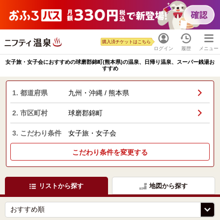
購入済チケットはこちら
ログイン
履歴
メニュー
女子旅・女子会におすすめの球磨郡錦町(熊本県)の温泉、日帰り温泉、スーパー銭湯お
すすめ
1. 都道府県
九州・沖縄 / 熊本県
2. 市区町村
球磨郡錦町
3. こだわり条件
女子旅・女子会
こだわり条件を変更する
リストから探す
地図から探す