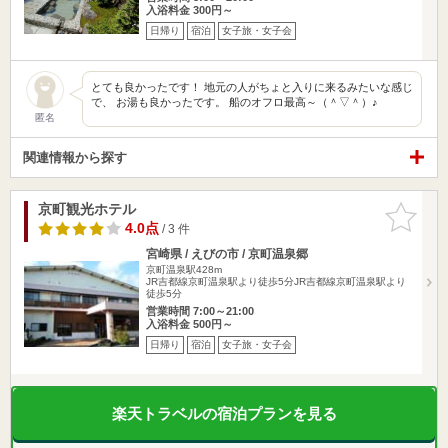
入浴料金 300円～
日帰り
宿泊
女子旅・女子会
とても良かったです！ 地元の人がちょと入りに来るみたいな感じ
で、 お湯も良かったです。 船のオフロ最高～（＾▽＾）♪
匿名
関連情報から探す
京町観光ホテル
お気に入
りに追加
4.0点
/ 3 件
宮崎県 / えびの市 / 京町温泉郷
京町温泉駅428m
JR吉都線京町温泉駅より徒歩5分JR吉都線京町温泉駅より
徒歩5分
営業時間 7:00～21:00
入浴料金 500円～
日帰り
宿泊
女子旅・女子会
楽天トラベルの宿泊プランを見る