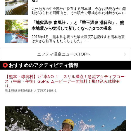
版】
今回は地元九州の温泉ライターの私が実際に入浴した中か
ら、山鹿温泉の旅館やホテルの立ち寄り湯・日帰り入浴施
九州地方の中央部分に位置する熊本県。今なお活発な火山活
設・家族風呂の3パターンに分類し、合計10施設を厳選して
動がみられる阿蘇山と、その噴火で形成された地層からの湧
ご紹介。ぜひ、湯めぐりの参考にして下さいね！
水が多くあることから「火の国」「水の国」とも呼ばれま
す。
「地獄温泉 青風荘．」と「垂玉温泉 瀧日和」、熊
そんな熊本県は、県内の至るところから温泉が湧いている温
本地震から復活して新しくなった2つの温泉
泉県でもあります。山鹿温泉、玉名温泉、黒川温泉、人吉温
泉など有名な温泉地だけでなく、市街地にも天然温泉が湧き
2016年4月、熊本県を襲った最大震度7を記録する熊本地震
出すスーパー銭湯が豊富です。なかでも注目のスーパー銭湯
は大きな被害をもたらしました。
をピックアップしました。
阿蘇山麓の南阿蘇村の「地獄温泉 清風荘」、そして「清風
荘」から400mほど離れた「垂玉（たるたま）温泉 山口旅
ニフティ温泉ニュースTOPへ
館」の2軒は、この地震による土砂崩れなどのために、一時
期は孤立状態に。もしかしたらこの時のニュースで、「地獄
おすすめのアクティビティ情報
温泉」と「垂玉温泉」の名前を知った人もいるかもしれませ
ん。
【熊本・球磨村】ﾘﾋﾟ率NO.１ スリル満点！急流アクティブコー
この2軒は今どうなっているのでしょうか。実は現在は「地
ス（午前・午後）GoPro ムービーデータ無料！飛び込み体験有
獄温泉 青風荘．」「垂玉温泉 瀧日和」として営業を再開し
り。
ています。2021年に現地を訪問してきましたのでレポート
します。
熊本県球磨郡球磨村大字渡乙1498-1