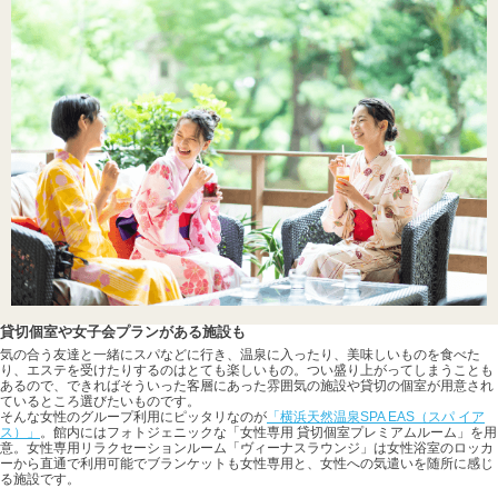
貸切個室や女子会プランがある施設も
気の合う友達と一緒にスパなどに行き、温泉に入ったり、美味しいものを食べた
り、エステを受けたりするのはとても楽しいもの。つい盛り上がってしまうことも
あるので、できればそういった客層にあった雰囲気の施設や貸切の個室が用意され
ているところ選びたいものです。
そんな女性のグループ利用にピッタリなのが
「横浜天然温泉SPA EAS（スパ イア
ス）」
。館内にはフォトジェニックな「女性専用 貸切個室プレミアムルーム」を用
意。女性専用リラクセーションルーム「ヴィーナスラウンジ」は女性浴室のロッカ
ーから直通で利用可能でブランケットも女性専用と、女性への気遣いを随所に感じ
る施設です。