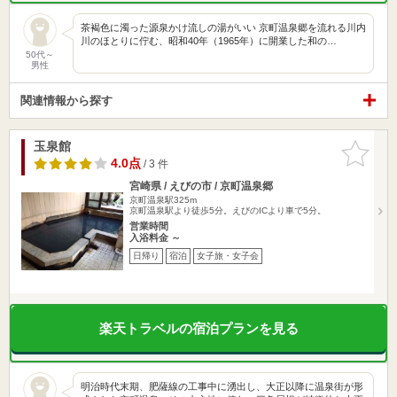
茶褐色に濁った源泉かけ流しの湯がいい 京町温泉郷を流れる川内
川のほとりに佇む、昭和40年（1965年）に開業した和の…
50代～
男性
関連情報から探す
玉泉館
お気に入
りに追加
4.0点
/ 3 件
宮崎県 / えびの市 / 京町温泉郷
京町温泉駅325m
京町温泉駅より徒歩5分。えびのICより車で5分。
営業時間
入浴料金 ～
日帰り
宿泊
女子旅・女子会
楽天トラベルの宿泊プランを見る
明治時代末期、肥薩線の工事中に湧出し、大正以降に温泉街が形