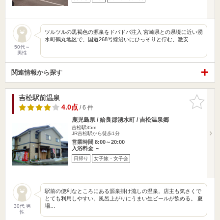
ツルツルの黒褐色の源泉をドバドバ注入 宮崎県との県境に近い湧
水町鶴丸地区で、国道268号線沿いにひっそりと佇む、激安…
50代～
男性
関連情報から探す
吉松駅前温泉
お気に入
りに追加
4.0点
/ 6 件
鹿児島県 / 姶良郡湧水町 / 吉松温泉郷
吉松駅35m
JR吉松駅から徒歩1分
営業時間 8:00～20:00
入浴料金 ～
日帰り
女子旅・女子会
駅前の便利なところにある源泉掛け流しの温泉。店主も気さくで
とても利用しやすい。風呂上がりにうまい生ビールが飲める。 夏
場…
30代 男
性