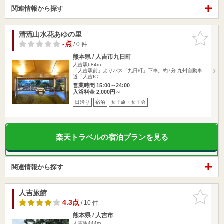
関連情報から探す
清流山水花あゆの里
お気に入
りに追加
-点
/ 0 件
熊本県 / 人吉市九日町
人吉駅684m
「人吉駅前」よりバス「九日町」下車。約7分 九州自動車
道「人吉IC…
営業時間 15:00～24:00
入浴料金 2,000円～
日帰り
宿泊
女子旅・女子会
楽天トラベルの宿泊プランを見る
関連情報から探す
人吉旅館
お気に入
りに追加
4.3点
/ 10 件
熊本県 / 人吉市
人吉駅444m