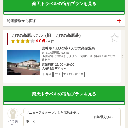
楽天トラベルの宿泊プランを見る
関連情報から探す
えびの高原ホテル（旧 えびの高原荘）
お気に入
りに追加
4.0点
/ 4 件
宮崎県 / えびの市 / えびの高原温泉
えびの飯野駅9.83km
JR吉都線 小林駅よりタクシー利用30分（事前予約にて送
迎あり）
営業時間 11:00～20:00
入浴料金 800円～
日帰り
宿泊
女子旅・女子会
楽天トラベルの宿泊プランを見る
リニューアルオープンした高原ホテル
宮崎県えびの
市、え…
40代 男
性