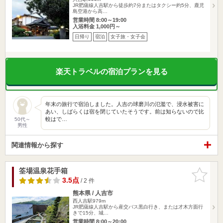
JR肥薩線人吉駅から徒歩約7分またはタクシー約5分、鹿児
島空港から高…
営業時間 8:00～19:00
入浴料金 1,000円～
日帰り
宿泊
女子旅・女子会
楽天トラベルの宿泊プランを見る
年末の旅行で宿泊しました。人吉の球磨川の氾濫で、浸水被害に
あい、しばらくは宿を閉じていたそうです。前は知らないので比
較はで…
50代～
男性
関連情報から探す
筌場温泉花手箱
お気に入
りに追加
3.5点
/ 2 件
熊本県 / 人吉市
西人吉駅979m
JR肥薩線人吉駅から産交バス黒白行き、または才木方面行
きで15分、城…
営業時間 8:00～20:00