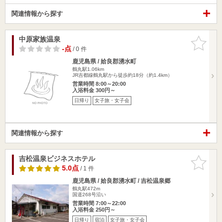
関連情報から探す
中原家族温泉
お気に入
りに追加
-点
/ 0 件
鹿児島県 / 姶良郡湧水町
鶴丸駅1.06km
JR吉都線鶴丸駅から徒歩約18分（約1.4km）
営業時間 8:00～20:00
入浴料金 300円～
日帰り
女子旅・女子会
関連情報から探す
吉松温泉ビジネスホテル
お気に入
りに追加
5.0点
/ 1 件
鹿児島県 / 姶良郡湧水町 / 吉松温泉郷
鶴丸駅472m
国道268号沿い
営業時間 7:00～22:00
入浴料金 250円～
日帰り
宿泊
女子旅・女子会