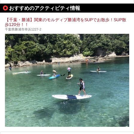
おすすめのアクティビティ情報
【千葉・勝浦】関東のモルディブ勝浦湾をSUPでお散歩！SUP散
歩120分！！
千葉県勝浦市串浜1227-2