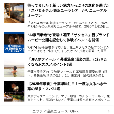
くさんあります。
待ってました！新しい魅力たっぷりの進化を遂げた
「サウナでしっかりととのいたい」「海が見える絶景で非日
「スパ＆ホテル 舞浜ユーラシア」がリニューアル
常を味わいたい」「子連れでも気兼ねなく1日過ごした
い」。
オープン
そんな多様なニーズに応える施設が揃っているため、その日
「スパ＆ホテル 舞浜ユーラシア」の“スパエリア”が、2025
の目的に合った施設がきっと見つかるはずです。
年7月からの大規模リニューアルを経て、2026年1月15日
（木）に再オープン！
さらに最近では、24時間営業で深夜まで滞在できる施設
“AI原田泰造”が登場！花王「サクセス」新ブランド
や、テレワーク・コワーキングスペースを備えた仕事もでき
新設エリアや生まれ変わった浴場・サウナの魅力を、人気キ
るスパも増えており、ただの入浴施設にとどまらない進化を
ムービー公開を記念して体験イベントを開催
ャラクター「ユーラシわん」と一緒にご紹介します。必見の
遂げています。
マル秘情報がたっぷり。ぜひチェックしてみてください！
9月15日から放映されている、花王サクセスの新ブランドム
───
本記事では、人気スーパー銭湯から絶景施設、コワーキング
ービーはもうご覧になりましたか？AI技術で若返った原田泰
提供元：SPA＆HOTEL舞浜ユーラシア【PR】
スペースや休憩スペースが充実した施設、子連れファミリー
造さんが登場して、“前を向くチカラに”というメッセージを
この記事はSPA＆HOTEL舞浜ユーラシアのPRレポート記事
向けの施設など、目的に合わせたおすすめの施設を紹介しま
伝えるムービーです。公開を記念して、スパメッツァおおた
です。
「JFA夢フィールド 幕張温泉 湯楽の里」に行きた
す。
か竜泉寺の湯にて体験イベントを開催。花王サクセスの製品
くなるおススメポイント3選
が無料で試せるチャンスです！
千葉県でスーパー銭湯選びに困った際は、ぜひ参考にしてく
───
ださい。
千葉市美浜区の「JFA夢フィールド 幕張温泉 湯楽の里（以
提供元：花王株式会社【PR】
下、幕張温泉 湯楽の里）」は、東京湾一望の絶景が楽しめ
この記事は花王株式会社商品のPRレポート記事です。
る日帰り温泉です。
設備も天然温泉の露天風呂、サウナ、岩盤浴のほか、高濃度
【2025年最新】千葉県民注目！一度は入るべき千
炭酸泉、海の見えるお休み処や食事処、展望抜群の屋上ま
葉の温泉・スパ34選
で、年代を問わずたっぷり楽しめます。
東京ディズニーランド、マザー牧場、鴨川シーワールド、東
今回は人気のこの施設の中でも、特におススメしたい3つの
京ドイツ村、海ほたるなど、千葉には遊べる有名スポットが
ポイントについて厳選してお届けします。読めばきっと、行
たくさん。そんな千葉県は温泉・スパもすごいんです！千葉
きたくなること間違いなし！
県で生まれ、千葉県で育ち、つい最近まで千葉在住だった私
がお勧めする、一度は入るべき千葉の温泉・スパ34選をま
ニフティ温泉ニュースTOPへ
とめました。