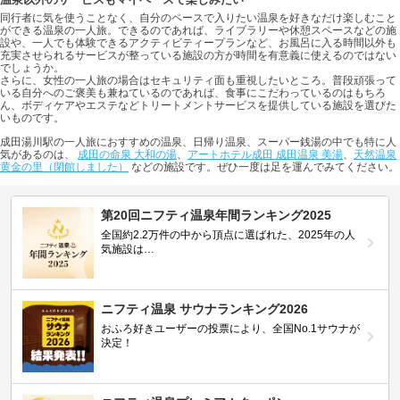
温泉以外のサービスもマイペースで楽しみたい
同行者に気を使うことなく、自分のペースで入りたい温泉を好きなだけ楽しむこと
ができる温泉の一人旅。できるのであれば、ライブラリーや休憩スペースなどの施
設や、一人でも体験できるアクティビティープランなど、お風呂に入る時間以外も
充実させられるサービスが整っている施設の方が時間を有意義に使えるのではない
でしょうか。
さらに、女性の一人旅の場合はセキュリティ面も重視したいところ。普段頑張って
いる自分へのご褒美も兼ねているのであれば、食事にこだわっているのはもちろ
ん、ボディケアやエステなどトリートメントサービスを提供している施設を選びた
いものです。
成田湯川駅の一人旅におすすめの温泉、日帰り温泉、スーパー銭湯の中でも特に人
気があるのは、
成田の命泉 大和の湯
、
アートホテル成田 成田温泉 美湯
、
天然温泉
黄金の里（閉館しました）
などの施設です。ぜひ一度は足を運んでみてください。
第20回ニフティ温泉年間ランキング2025
全国約2.2万件の中から頂点に選ばれた、2025年の人
気施設は…
ニフティ温泉 サウナランキング2026
おふろ好きユーザーの投票により、全国No.1サウナが
決定！