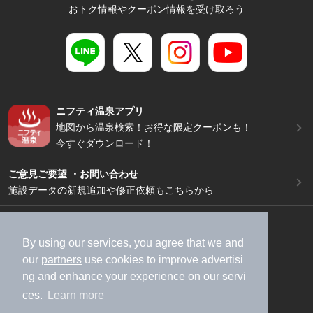
おトク情報やクーポン情報を受け取ろう
ニフティ温泉アプリ
地図から温泉検索！お得な限定クーポンも！
今すぐダウンロード！
ご意見ご要望 ・お問い合わせ
施設データの新規追加や修正依頼もこちらから
スマートフォン
/
PC
加盟店募集（資料請求）
広告出稿のご案内
By using our services, you agree that we and
our
partners
use cookies to improve advertisi
利用規約
ライフスタイルMEMBERS+規約
ng and enhance your experience on our servi
特定商取引法に基づく表記
ヘルプ
採用情報
ces.
Learn more
運営会社
個人情報保護ポリシー