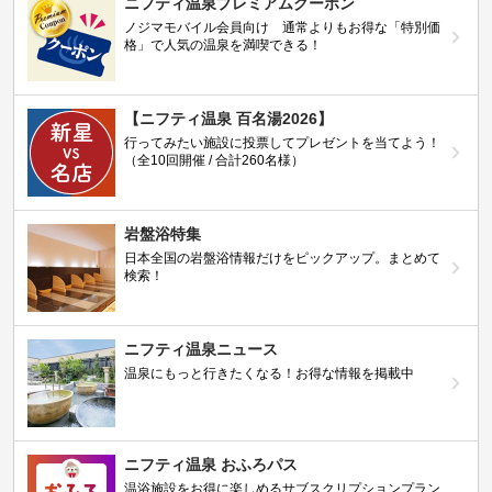
ニフティ温泉プレミアムクーポン
ノジマモバイル会員向け 通常よりもお得な「特別価
格」で人気の温泉を満喫できる！
【ニフティ温泉 百名湯2026】
行ってみたい施設に投票してプレゼントを当てよう！
（全10回開催 / 合計260名様）
岩盤浴特集
日本全国の岩盤浴情報だけをピックアップ。まとめて
検索！
ニフティ温泉ニュース
温泉にもっと行きたくなる！お得な情報を掲載中
ニフティ温泉 おふろパス
温浴施設をお得に楽しめるサブスクリプションプラン