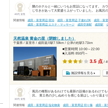
隣のホテルと一緒にいつもお世話になってます。 カ
じ引きがあって大変盛り上がっていました。 お風呂
40代 女性
関連情報
成田・富里周辺 宿泊
成田・富里周辺 子連れOK
成田・富里
成田・富里周辺 エステ・マッサージ
成田空港駅
成田駅
天然温泉 黄金の里（閉館しました）
千葉県 / 富里市 /
成田湯川駅7.59km
/
公津の杜駅3.71km
■営業時間 10:00～22:00
■入浴料 850円～
3.5 点
/ 
施設情報を見る
風呂の種類があるわけでも最新の設備があるわけでも
呂。 黄土色の少しぬめりを感じる湯はしっかり温まり
30代 女性
関連情報
成田・富里周辺 塩化物泉
成田・富里周辺 切り傷
成田・富