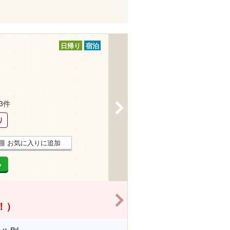
日帰り
宿泊
13件
>
り
お気に入りに追加
る
>
得！）