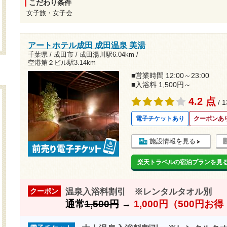
こだわり条件
女子旅・女子会
アートホテル成田 成田温泉 美湯
千葉県 / 成田市 /
成田湯川駅6.04km
/
空港第２ビル駅3.14km
■営業時間 12:00～23:00
■入浴料 1,500円～
4.2 点
/ 
電子チケットあり
クーポンあ
施設情報を見る
楽天トラベルの宿泊プランを見
温泉入浴料割引 ※レンタルタオル別
クーポン
通常
1,500円
→
1,000円（500円お