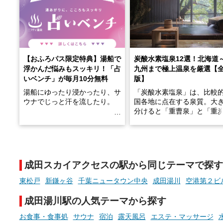
【おふろパス限定特典】湯船で
炭酸水素塩泉12選！北海道
浮かんだ悩みもスッキリ！「占
九州まで極上温泉を厳選【
いベンチ」が毎月10分無料
版】
湯船にゆったり浸かったり、サ
「炭酸水素塩泉」は、比較
ウナでじっと汗を流したり。
国各地に点在する泉質。大
分けると「重曹泉」と「重
土類泉」に分かれます。
そんな「一人でぼんやり過ごす
また硫黄や鉄分などの特殊
時間」、ふだん後回しにしてい
が混ざり合うことで、複雑
た「これからのこと」や「ちょ
多様な個性を持つことも多
成田スカイアクセスの駅から同じテーマで探す
っとした悩み」が、頭に浮かん
す。
でくることはありませんか？
東松戸
新鎌ヶ谷
千葉ニュータウン中央
成田湯川
空港第２ビ
今回は筆者自ら入浴した中
ら、日本各地にある炭酸水
成田湯川駅の人気テーマから探す
泉を12施設セレクト。すべ
お風呂でリラックスしているか
日帰り入浴可能で、源泉か
お食事・食事処
サウナ
宿泊
露天風呂
エステ・マッサージ