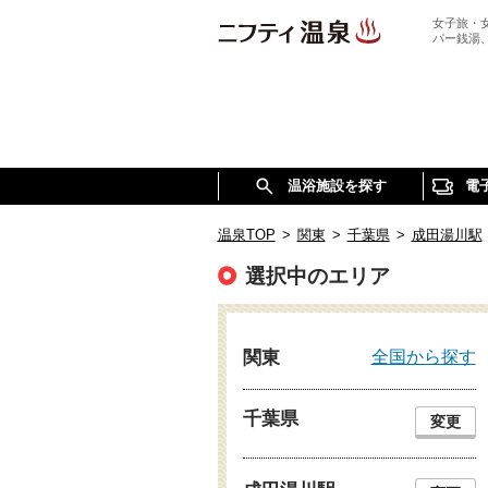
女子旅・
パー銭湯
温浴施設を探す
電
温泉TOP
>
関東
>
千葉県
>
成田湯川駅
選択中のエリア
全国から探す
関東
千葉県
変更