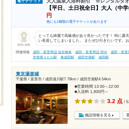
大人温泉入浴料割引 ※レンタルタ
電子チケット
【平日、土日祝全日】大人（中
円
他にも1種類の電子チケットがあります
とっても綺麗で高級感があり良かったです！ 特に露
い長居してしまいました。 またぜひ行きたいです。
30代 女性
関連情報
成田・富里周辺 塩化物泉
成田・富里周辺 宿泊
成田・富里
空港第２ビル駅
東成田駅
成田空港駅
成田駅
東京湯楽城
千葉県 / 富里市 /
成田湯川駅7.78km
/
成田空港駅4.54km
■営業時間 13:00～22:00
■入浴料 1,800円～
3.2 点
/ 
施設情報を見る