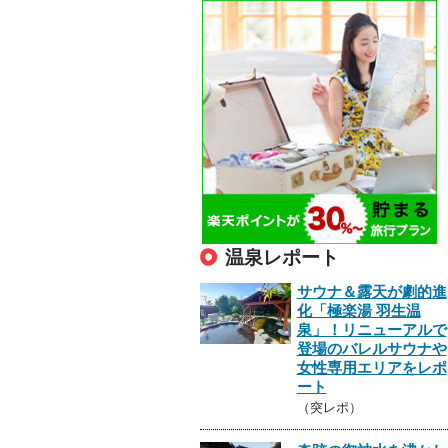
温泉レポート
サウナ＆露天が劇的進
化「極楽湯 羽生温
泉」！リニューアルで
登場のバレルサウナや
女性専用エリアをレポ
ート
（突レポ）