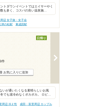
ウントダウンイベントではエイサーやく
の数も多く、コスパの良い温泉施…
周辺 女子旅・女子会
公津の杜駅
東成田駅
日帰り
>
49件
お気に入りに追加
ないが通いたくなる素晴らしいお風
冬でも湯冷めなくポカポカ。 ロビ…
里周辺 冷え性
成田・富里周辺 カップル