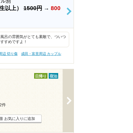
オル別
学生以上）
1500円
→
800
>
天風呂の雰囲気がとても素敵で、ついつ
おすすめですよ！
周辺 切り傷
成田・富里周辺 カップル
日帰り
宿泊
>
52件
お気に入りに追加