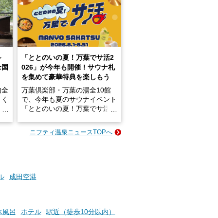
～
「ととのいの夏！万葉でサ活2
全国
026」が今年も開催！サウナ札
を集めて豪華特典を楽しもう
的全
万葉倶楽部・万葉の湯全10館
きく
で、今年も夏のサウナイベント
炭酸
「ととのいの夏！万葉でサ活2
026」が開催されます！
ニフティ温泉ニュースTOPへ
成分
2026年8月1日（土）～8月31
かつ
日（月）までの開催期間中は、
いで
サウナ飯やサウナドリンク、岩
盤浴の利用などで「万葉サウナ
札」を集めることで、オリジナ
ル
成田空港
か
ルグッズや無料券などの特典と
素塩
交換可能。
て
け流
さらに、各館ではアロマロウリ
水風呂
ホテル
駅近（徒歩10分以内）