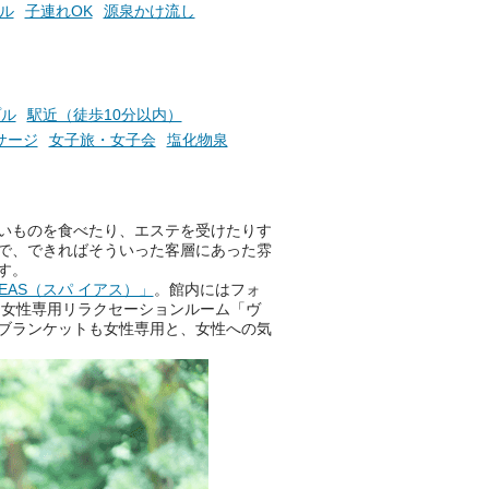
つ
ュやアウフグースなど、サウナ
ル
子連れOK
源泉かけ流し
施設
好きにはたまらない多彩なイベ
ントも予定されています。ぜひ
チェックしてください！
───
プル
駅近（徒歩10分以内）
提供元：万葉倶楽部株式会社
サージ
女子旅・女子会
塩化物泉
【PR】
この記事は万葉倶楽部株式会社
のPR記事です。
いものを食べたり、エステを受けたりす
で、できればそういった客層にあった雰
す。
EAS（スパ イアス）」
。館内にはフォ
。女性専用リラクセーションルーム「ヴ
ブランケットも女性専用と、女性への気