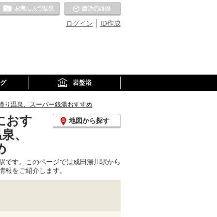
お気に入りの温泉
最近の履歴
ログイン
ID作成
グ
岩盤浴
帰り温泉、スーパー銭湯おすすめ
におす
地図から探す
温泉、
め
駅です。このページでは成田湯川駅から
情報をご紹介します。