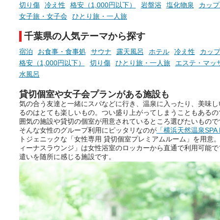
らこそ向き合える、大切な自分
しと泉質の良さにこだわり
切り傷
冷え性
格安（1,000円以下）
岩盤浴
塩化物泉
カップ
の本音。
つ、万人におすすめしたい
女子旅・女子会
ひとり旅・一人旅
を厳選しました。
そんな心のつぶやきを、湯あが
千葉県の人気テーマから探す
りの温まった心のまま相談でき
たら素敵ですよね。
宿泊
お食事・食事処
サウナ
露天風呂
ホテル
冷え性
カッ
格安（1,000円以下）
切り傷
ひとり旅・一人旅
エステ・マッ
水風呂
ニフティ温泉の「占いベンチ」
貸切個室や女子会プランがある施設も
は、そんなあなたの心のつぶや
気の合う友達と一緒にスパなどに行き、温泉に入ったり、美味し
きをプロの占い師に相談するこ
るのはとても楽しいもの。つい盛り上がってしまうこともあるの
とができるサービスです。
囲気の施設や貸切の個室が用意されているところ選びたいもので
そんな女性のグループ利用にピッタリなのが
「横浜天然温泉SPA 
トジェニックな「女性専用 貸切個室プレミアムルーム」を用意
ィーナスラウンジ」は女性浴室のロッカーから直通で利用可能で
おふろパス会員様なら、この特
遣いを随所に感じる施設です。
別なひとときを「毎月10分無
料」でご利用いただけます。
お湯で体がほぐれたら、次は占
い師さんとお話しして、心もほ