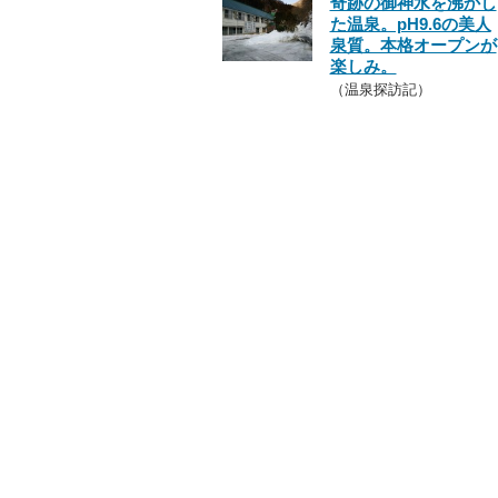
奇跡の御神水を沸かし
た温泉。pH9.6の美人
泉質。本格オープンが
楽しみ。
（温泉探訪記）