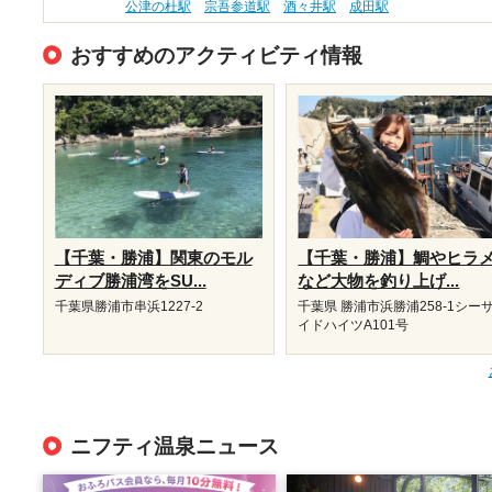
公津の杜駅
宗吾参道駅
酒々井駅
成田駅
おすすめのアクティビティ情報
【千葉・勝浦】関東のモル
【千葉・勝浦】鯛やヒラ
ディブ勝浦湾をSU...
など大物を釣り上げ...
千葉県勝浦市串浜1227-2
千葉県 勝浦市浜勝浦258-1シー
イドハイツA101号
ニフティ温泉ニュース