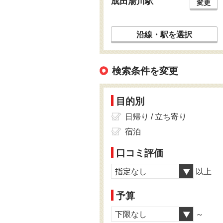
成田湯川駅
変更
沿線・駅を選択
検索条件を変更
目的別
日帰り / 立ち寄り
宿泊
口コミ評価
指定なし
以上
予算
下限なし
～