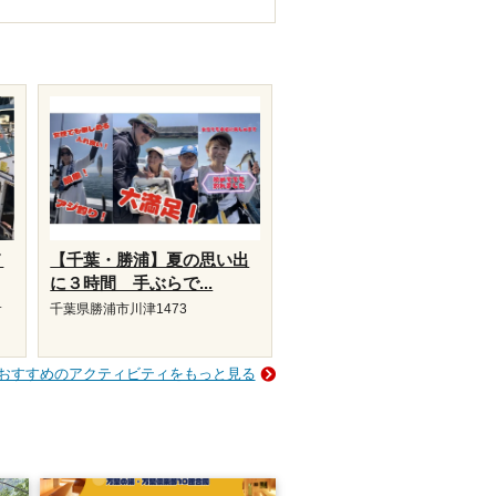
メ
【千葉・勝浦】夏の思い出
に３時間 手ぶらで...
サ
千葉県勝浦市川津1473
おすすめのアクティビティをもっと見る