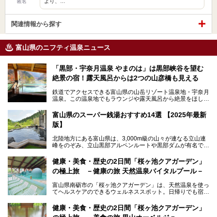
より、…
匿名
関連情報から探す
富山県のニフティ温泉ニュース
「黒部・宇奈月温泉 やまのは」は黒部峡谷を望む
絶景の宿！露天風呂からは2つの山彦橋も見える
鉄道でアクセスできる富山県の山岳リゾート温泉地・宇奈月
温泉。この温泉地でもラウンジや露天風呂から絶景をほしい
ままにする絶好の地に建つ宿がORIX HOTELS & RESORTS
の「黒部・宇奈月温泉 やまのは」。
富山県のスーパー銭湯おすすめ14選 【2025年最新
版】
自慢の眺望、温泉、居心地の良い客室、ビュッフェ式の食事
など、実際に泊まってみた体験を中心に詳しく紹介しちゃい
北陸地方にある富山県は、3,000m級の山々が連なる立山連
ます。日常から少し離れて、山懐で自然に癒されたいと思う
峰をのぞみ、立山黒部アルペンルートや黒部ダムが有名で
方にぴったりの温泉です。冬なら雪景色も絵になりますよ。
す。また、氷見港をはじめとする富山湾に揚がる、きときと
の（新鮮な）海の幸も見逃せません！
───
健康・美食・歴史の2日間「桜ヶ池クアガーデン」
提供元：オリックス・ホテルマネジメント株式会社【PR】
の極上旅 －健康の旅 天然温泉バイタルプール－
北陸新幹線が開業し、実は東京からも2時間ほどでアクセス
この記事は黒部・宇奈月温泉 やまのはのPR記事です。
できる富山県の、おすすめスーパー銭湯をご紹介します。質
富山県南砺市の「桜ヶ池クアガーデン」は、天然温泉を使っ
のいい天然温泉が豊富で、すぐにでも出かけたくなる施設が
てヘルスケアのできるウェルネススポット。日帰りでも宿泊
満載ですよ。
でも天然温泉バイタルプールやサウナ、露天風呂を利用でき
るので、ゆったり楽しみながら美しく健康に。
健康・美食・歴史の2日間「桜ヶ池クアガーデン」