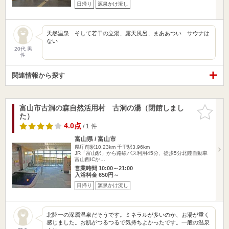
日帰り
源泉かけ流し
天然温泉 そして若干の立湯、露天風呂、まああつい サウナは
ない
20代 男
性
関連情報から探す
富山市古洞の森自然活用村 古洞の湯（閉館しまし
お気に入
た）
りに追加
4.0点
/ 1 件
富山県 / 富山市
県庁前駅10.23km
千里駅3.96km
JR「富山駅」から路線バス利用45分、徒歩5分北陸自動車
富山西ICか…
営業時間 10:00～21:00
入浴料金 650円～
日帰り
源泉かけ流し
北陸一の深層温泉だそうです。ミネラルが多いのか、お湯が重く
感じました。お肌がつるつるで気持ちよかったです。一般の温泉