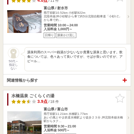
4.0点
/ 11 件
富山県 / 射水市
県庁前駅10.52km
小杉駅822m
北陸本線JR小杉駅から車で約5分北陸自動車道「小杉I.C」
から車で約…
営業時間 10:00～24:00
入浴料金 1,000円～
日帰り
源泉かけ流し
源泉利用のスーパー銭湯が少ないなか貴重な源泉と思います。飲
食については、色々あって良いですが、そばが良いのですが、ア
ピール…
50代～
指定し
ない
関連情報から探す
水橋温泉 ごくらくの湯
お気に入
りに追加
3.9点
/ 18 件
富山県 / 富山市
県庁前駅11.21km
水橋駅1.77km
あいの風とやま鉄道水橋駅より徒歩２３分 JR北陸本線水橋
駅からタク…
営業時間 9:30～21:00
入浴料金 500円～