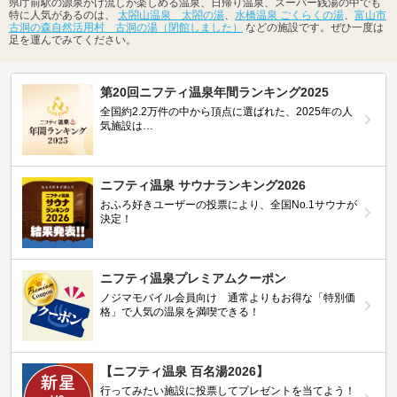
県庁前駅の源泉かけ流しが楽しめる温泉、日帰り温泉、スーパー銭湯の中でも
特に人気があるのは、
太閤山温泉 太閤の湯
、
水橋温泉 ごくらくの湯
、
富山市
古洞の森自然活用村 古洞の湯（閉館しました）
などの施設です。ぜひ一度は
足を運んでみてください。
第20回ニフティ温泉年間ランキング2025
全国約2.2万件の中から頂点に選ばれた、2025年の人
気施設は…
ニフティ温泉 サウナランキング2026
おふろ好きユーザーの投票により、全国No.1サウナが
決定！
ニフティ温泉プレミアムクーポン
ノジマモバイル会員向け 通常よりもお得な「特別価
格」で人気の温泉を満喫できる！
【ニフティ温泉 百名湯2026】
行ってみたい施設に投票してプレゼントを当てよう！