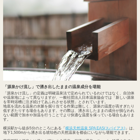
「源泉かけ流し」で湧き出したままの温泉成分を堪能
「源泉かけ流し」の定義は明確温泉法で定められているわけではなく、自治体
や温泉地によって異なりますが、一般社団法人日本温泉協会では「新しい源泉
を常時浴槽に注ぎ続けてあふれさせる状態」とされています。
地底を流れる温泉の水脈を掘り当てる作業は難しく、源泉の温度が高すぎたり
低すぎたりする場合もあります。その際は、湧き出したままの成分が損なわれ
ない範囲で加水や加温を行うことでより快適な温度を保っている場合もありま
す。
横浜駅から徒歩5分のところにある「
横浜天然温泉 SPA EAS(スパイアス)
」は、
地下1,500mから湧き出る琥珀色の天然温泉を都会にいながら堪能できます。