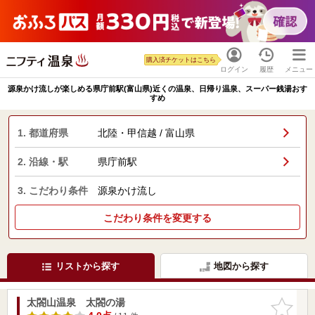
購入済チケットはこちら
ログイン
履歴
メニュー
源泉かけ流しが楽しめる県庁前駅(富山県)近くの温泉、日帰り温泉、スーパー銭湯おす
すめ
1. 都道府県
北陸・甲信越 / 富山県
2. 沿線・駅
県庁前駅
3. こだわり条件
源泉かけ流し
こだわり条件を変更する
リストから探す
地図から探す
太閤山温泉 太閤の湯
お気に入
りに追加