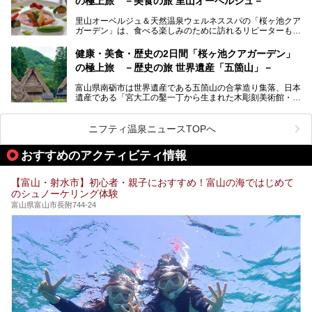
の極上旅 －美食の旅 里山オーベルジュ－
そんな「桜ヶ池クアガーデン」の天然温泉バイタルプールと
大浴場・露天風呂を、宿泊して体験してきたので詳しくレポ
里山オーベルジュ＆天然温泉ウェルネススパの「桜ヶ池クア
ートしたいと思います。
ガーデン」は、食べる楽しみのために訪れるリピーターも多
い温泉です。館内のレストラン「ジョウハナーレ」では、
月、水はフレンチ、火、木は和食、土日はその両方がランチ
健康・美食・歴史の2日間「桜ヶ池クアガーデン」
とディナーで味わえます。オリジナルのスイーツも評判で
の極上旅 －歴史の旅 世界遺産「五箇山」－
す。
富山県南砺市は世界遺産である五箇山の合掌造り集落、日本
そんな「桜ヶ池クアガーデン」に宿泊して、食を満喫してき
遺産である「宮大工の鑿一丁から生まれた木彫刻美術館・井
たのでじっくりご紹介します！
波」、ユネスコ無形文化遺産 城端曳山祭で知られる越中の
小京都・城端と、とても魅力的な観光スポットがたくさんあ
ります。
ニフティ温泉ニュースTOPへ
城端の郊外に建つ里山オーベルジュ＆温泉ウェルネススパ
おすすめのアクティビティ情報
「桜ヶ池クアガーデン」に泊まって、歴史の旅にお出かけし
てみませんか？
【富山・射水市】初心者・親子におすすめ！富山の海ではじめて
のシュノーケリング体験
富山県富山市長附744-24