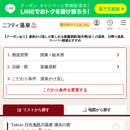
購入済チケットはこちら
ログイン
履歴
メニュー
【クーポンあり】源泉かけ流しが楽しめる新藤原駅(栃木県)近くの温泉、日帰り温泉、
スーパー銭湯おすすめ
1. 都道府県
関東 / 栃木県
2. 沿線・駅
新藤原駅
3. こだわり条件
源泉かけ流し
こだわり条件を変更する
リストから探す
地図から探す
Tabist 日光鬼怒川温泉 清水の宿
お気に入
りに追加