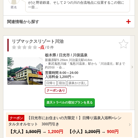
が)と野岩鉄道、そして２つの川の合流地点に位置するこの宿に
一目…
匿名
関連情報から探す
リブマックスリゾート川治
お気に入
りに追加
-点
/ 0 件
栃木県 / 日光市 / 川俣温泉
新藤原駅5.26km
川治湯元駅416m
・東武鬼怒川線「鬼怒川温泉」駅から「川治湯元」駅まで
約20分 ・会…
営業時間 8:00～24:00
入浴料金 1,200円～
日帰り
宿泊
源泉かけ流し
クーポンあり
楽天トラベルの宿泊プランを見る
【日光市にお住まいの方限定！】日帰り温泉入浴料+レン
クーポン
タルタオルセット 300円引き
【大人】
1,500円
→
1,200円
【小人】
1,200円
→
900円