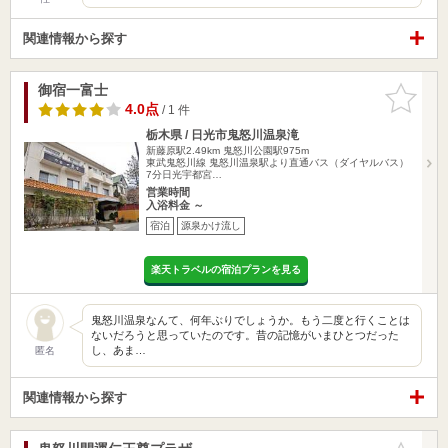
関連情報から探す
御宿一富士
お気に入
りに追加
4.0点
/ 1 件
栃木県 / 日光市鬼怒川温泉滝
新藤原駅2.49km
鬼怒川公園駅975m
東武鬼怒川線 鬼怒川温泉駅より直通バス（ダイヤルバス）
7分日光宇都宮…
営業時間
入浴料金 ～
宿泊
源泉かけ流し
楽天トラベルの宿泊プランを見る
鬼怒川温泉なんて、何年ぶりでしょうか。もう二度と行くことは
ないだろうと思っていたのです。昔の記憶がいまひとつだった
し、あま…
匿名
関連情報から探す