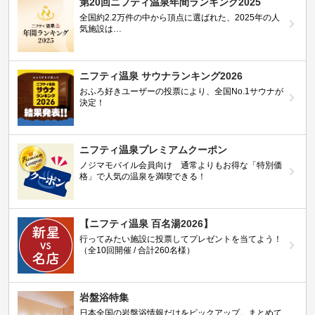
第20回ニフティ温泉年間ランキング2025
全国約2.2万件の中から頂点に選ばれた、2025年の人
気施設は…
ニフティ温泉 サウナランキング2026
おふろ好きユーザーの投票により、全国No.1サウナが
決定！
ニフティ温泉プレミアムクーポン
ノジマモバイル会員向け 通常よりもお得な「特別価
格」で人気の温泉を満喫できる！
【ニフティ温泉 百名湯2026】
行ってみたい施設に投票してプレゼントを当てよう！
（全10回開催 / 合計260名様）
岩盤浴特集
日本全国の岩盤浴情報だけをピックアップ。まとめて