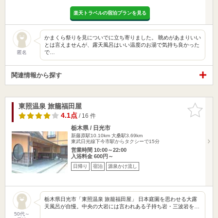
楽天トラベルの宿泊プランを見る
かまくら祭りを見についでに立ち寄りました。 眺めがあまりいい
とは言えませんが、露天風呂はいい温度のお湯で気持ち良かった
で…
匿名
関連情報から探す
東照温泉 旅籠福田屋
お気に入
りに追加
4.1点
/ 16 件
栃木県 / 日光市
新藤原駅10.10km
大桑駅3.69km
東武日光線下今市駅からタクシーで15分
営業時間 10:00～22:00
入浴料金 600円～
日帰り
宿泊
源泉かけ流し
栃木県日光市「東照温泉 旅籠福田屋」 日本庭園を思わせる大露
天風呂が自慢。中央の大岩には言われある子持ち岩・三波岩を…
50代～