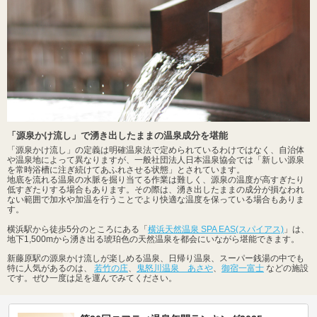
「源泉かけ流し」で湧き出したままの温泉成分を堪能
「源泉かけ流し」の定義は明確温泉法で定められているわけではなく、自治体
や温泉地によって異なりますが、一般社団法人日本温泉協会では「新しい源泉
を常時浴槽に注ぎ続けてあふれさせる状態」とされています。
地底を流れる温泉の水脈を掘り当てる作業は難しく、源泉の温度が高すぎたり
低すぎたりする場合もあります。その際は、湧き出したままの成分が損なわれ
ない範囲で加水や加温を行うことでより快適な温度を保っている場合もありま
す。
横浜駅から徒歩5分のところにある「
横浜天然温泉 SPA EAS(スパイアス)
」は、
地下1,500mから湧き出る琥珀色の天然温泉を都会にいながら堪能できます。
新藤原駅の源泉かけ流しが楽しめる温泉、日帰り温泉、スーパー銭湯の中でも
特に人気があるのは、
若竹の庄
、
鬼怒川温泉 あさや
、
御宿一富士
などの施設
です。ぜひ一度は足を運んでみてください。