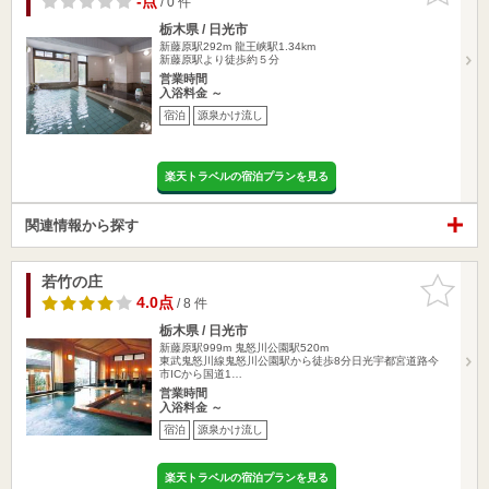
-点
/ 0 件
栃木県 / 日光市
新藤原駅292m
龍王峡駅1.34km
新藤原駅より徒歩約５分
営業時間
入浴料金 ～
宿泊
源泉かけ流し
楽天トラベルの宿泊プランを見る
関連情報から探す
若竹の庄
お気に入
りに追加
4.0点
/ 8 件
栃木県 / 日光市
新藤原駅999m
鬼怒川公園駅520m
東武鬼怒川線鬼怒川公園駅から徒歩8分日光宇都宮道路今
市ICから国道1…
営業時間
入浴料金 ～
宿泊
源泉かけ流し
楽天トラベルの宿泊プランを見る