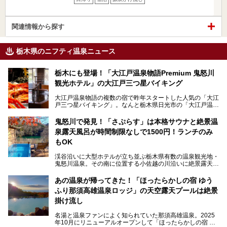
関連情報から探す
栃木県のニフティ温泉ニュース
栃木にも登場！「大江戸温泉物語Premium 鬼怒川
観光ホテル」の大江戸三つ星バイキング
大江戸温泉物語の複数の宿で昨年スタートした人気の「大江
戸三つ星バイキング」。なんと栃木県日光市の「大江戸温泉
物語Premium 鬼怒川観光ホテル」でも始まっています。
鬼怒川で発見！「さぷらす」は本格サウナと絶景温
ここは首都圏から1泊で行きやすい鬼怒川温泉の渓流沿いに
泉露天風呂が時間制限なしで1500円！ランチのみ
建つホテルで、バイキングの他にも天然温泉の大浴場とサウ
ナ、フリーフローサービスのラウンジなど館内で楽しめるス
もOK
ポットがたくさんあり、3世代旅行やグループ旅行にもぴっ
たり。
渓谷沿いに大型ホテルが立ち並ぶ栃木県有数の温泉観光地・
鬼怒川温泉。その南に位置する小佐越の川沿いに絶景露天風
そんな「大江戸温泉物語Premium 鬼怒川観光ホテル」の魅
呂と本格サウナが自慢の「さぷらす」はあります。
力を詳しく紹介しちゃいます。
あの温泉が帰ってきた！「ほったらかしの宿 ゆう
こだわりのサウナ、掛け流しの水風呂、天然温泉の露天風
ふり那須高雄温泉ロッジ」の天空露天プールは絶景
呂、食事処、休憩室など備えて、決して大規模施設ではあり
───
ませんが、鬼怒川温泉観光の行き帰りに、はたまたサウナで
掛け流し
提供元：大江戸温泉物語ホテルズ＆リゾーツ株式会社【P
一日リフレッシュするための目的地に！ぜひオススメしたい
R】
スポットです。時間制限も無いので1人1,500円でひがな一
名湯と温泉ファンによく知られていた那須高雄温泉。2025
この記事は大江戸温泉物語Premium 鬼怒川観光ホテルのPR
日サウナや温泉を楽しんでお昼も食べてごろごろできちゃい
年10月にリニューアルオープンして「ほったらかしの宿 ゆ
記事です。