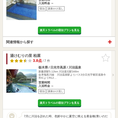
入浴料金 ～
宿泊
源泉かけ流し
楽天トラベルの宿泊プランを見る
関連情報から探す
湯けむりの里 柏屋
お気に入
りに追加
3.8点
/ 7 件
栃木県 / 日光市高原 / 川治温泉
新藤原駅5.12km
川治湯元駅348m
会津鬼怒川線 川治温泉駅よりバス3分日光宇都宮道路今
市ICよりR12…
営業時間
入浴料金 ～
宿泊
源泉かけ流し
楽天トラベルの宿泊プランを見る
7月に川治を訪れた時、色鮮やかに夏空に映える黄金橋(青いのだ