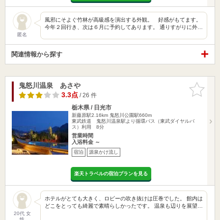
風邪にそよぐ竹林が高級感を演出する外観。 好感がもてます。
今年２回行き、次は６月に予約してあります。 通りすがりに外…
匿名
関連情報から探す
鬼怒川温泉 あさや
お気に入
りに追加
3.3点
/ 26 件
栃木県 / 日光市
新藤原駅2.16km
鬼怒川公園駅660m
東武鉄道 鬼怒川温泉駅より循環バス（東武ダイヤルバ
ス）利用 8分
営業時間
入浴料金 ～
宿泊
源泉かけ流し
楽天トラベルの宿泊プランを見る
ホテルがとても大きく、ロビーの吹き抜けは圧巻でした。 館内は
どこをとっても綺麗で素晴らしかったです。 温泉も辺りを展望…
20代 女
性