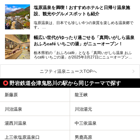
ますよ。
うふり那須高雄温泉ロッジ」として新たなスタートを切りま
した。
塩原温泉を満喫！おすすめホテルと日帰り温泉施
那須湯本の温泉街から少し離れた静かな環境、一軒宿ゆえに
設、観光やグルメスポットも紹介
許される露天風呂からの絶景、日帰り入浴や素泊まりで気楽
に温泉が楽しめるこちらのお宿をさっそく取材してきまし
塩原温泉は、日本でも珍しい6つの泉質を楽しめる温泉郷で
た。
す。
2名1室利用で1人あたり4,500円～と、思い立ったらすぐに
泊まりに行かれるお手頃価格も嬉しいです。
栃木県の北部にある箒川のほとりに11の温泉地が点在し、
───
幅広い世代がゆったり過ごせる「真岡いがしら温泉
古くから多くの人々から癒やしの場として愛されてきまし
提供元：アイコニア・ホスピタリティ株式会社【PR】
おふろcafé いちごの湯」がニューオープン！
た。
この記事はほったらかしの宿 ゆうふり那須高雄温泉ロッジ
のPR記事です。
栃木県初の「おふろcafé」となる「真岡いがしら温泉 おふ
温泉に加えて、豊かな自然を感じられる観光スポットや、こ
ろcafé いちごの湯」が2025年3月27日にニューオープンす
こでしか味わえないご当地グルメなど、多彩な魅力がある北
るとのことで、プレオープン期間に早速訪問。
関東の人気温泉地です。
メインとなる天然温泉のお風呂をはじめ、リラックスエリア
ニフティ温泉ニュースTOPへ
やキッズエリア、カフェレストランなど、施設の隅々までチ
ェックしてきました！
この記事では、塩原温泉の概要や魅力とともに、おすすめの
野岩鉄道会津鬼怒川の駅から同じテーマで探す
宿泊施設と観光・グルメスポット、日帰り温泉を順に紹介し
ます。
新藤原
龍王峡
塩原温泉で、いつもの温泉旅行とは一味違う旅行体験をして
みませんか。
川治温泉
川治湯元
湯西川温泉
中三依温泉
上三依塩原温泉口
男鹿高原