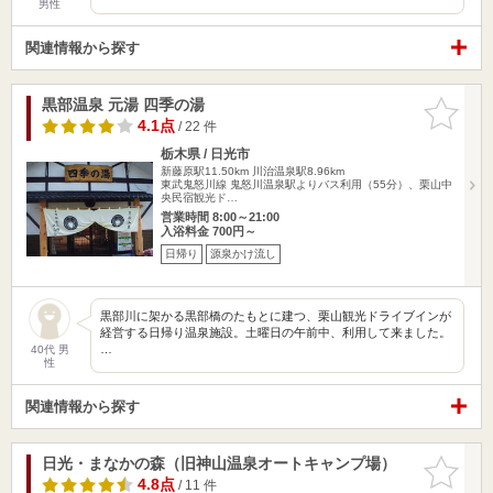
男性
関連情報から探す
黒部温泉 元湯 四季の湯
お気に入
りに追加
4.1点
/ 22 件
栃木県 / 日光市
新藤原駅11.50km
川治温泉駅8.96km
東武鬼怒川線 鬼怒川温泉駅よりバス利用（55分）、栗山中
央民宿観光ド…
営業時間 8:00～21:00
入浴料金 700円～
日帰り
源泉かけ流し
黒部川に架かる黒部橋のたもとに建つ、栗山観光ドライブインが
経営する日帰り温泉施設。土曜日の午前中、利用して来ました。
…
40代 男
性
関連情報から探す
日光・まなかの森（旧神山温泉オートキャンプ場）
お気に入
りに追加
4.8点
/ 11 件