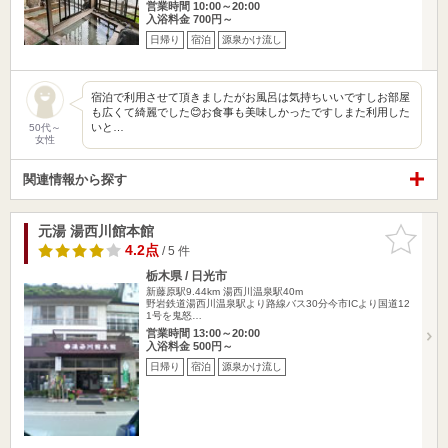
営業時間 10:00～20:00
入浴料金 700円～
日帰り
宿泊
源泉かけ流し
宿泊で利用させて頂きましたがお風呂は気持ちいいですしお部屋
も広くて綺麗でした😊お食事も美味しかったですしまた利用した
いと…
50代～
女性
関連情報から探す
元湯 湯西川館本館
お気に入
りに追加
4.2点
/ 5 件
栃木県 / 日光市
新藤原駅9.44km
湯西川温泉駅40m
野岩鉄道湯西川温泉駅より路線バス30分今市ICより国道12
1号を鬼怒…
営業時間 13:00～20:00
入浴料金 500円～
日帰り
宿泊
源泉かけ流し