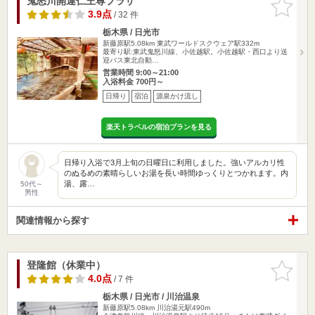
鬼怒川開運仁王尊プラザ
お気に入
りに追加
3.9点
/ 32 件
栃木県 / 日光市
新藤原駅5.08km
東武ワールドスクウェア駅332m
最寄り駅:東武鬼怒川線、小佐越駅。小佐越駅・西口より送
迎バス東北自動…
営業時間 9:00～21:00
入浴料金 700円～
日帰り
宿泊
源泉かけ流し
楽天トラベルの宿泊プランを見る
日帰り入浴で3月上旬の日曜日に利用しました。強いアルカリ性
のぬるめの素晴らしいお湯を長い時間ゆっくりとつかれます。内
湯、露…
50代～
男性
関連情報から探す
登隆館（休業中）
お気に入
りに追加
4.0点
/ 7 件
栃木県 / 日光市 / 川治温泉
新藤原駅5.08km
川治湯元駅490m