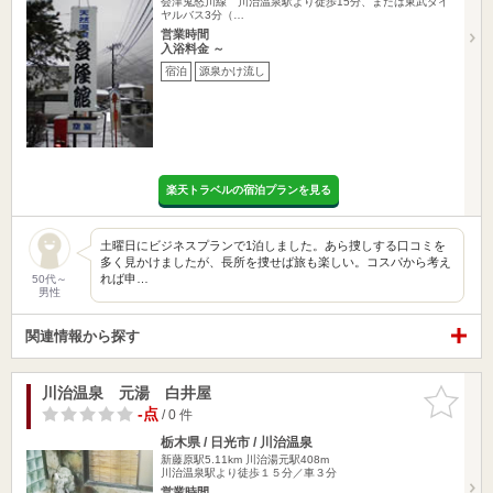
会津鬼怒川線 川治温泉駅より徒歩15分、または東武ダイ
ヤルバス3分（…
営業時間
入浴料金 ～
宿泊
源泉かけ流し
楽天トラベルの宿泊プランを見る
土曜日にビジネスプランで1泊しました。あら捜しする口コミを
多く見かけましたが、長所を捜せば旅も楽しい。コスパから考え
れば申…
50代～
男性
関連情報から探す
川治温泉 元湯 白井屋
お気に入
りに追加
-点
/ 0 件
栃木県 / 日光市 / 川治温泉
新藤原駅5.11km
川治湯元駅408m
川治温泉駅より徒歩１５分／車３分
営業時間