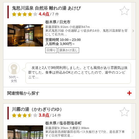
鬼怒川温泉 自然浴 離れの湯 あけび
お気に入
りに追加
4.4点
/ 7 件
栃木県 / 日光市
新藤原駅6.91km
小佐越駅847m
東武鬼怒川線 小佐越駅より徒歩約14分、鬼怒川温泉駅を背
にして右方向…
営業時間 10:00～23:00
入浴料金 3,900円～
日帰り
源泉かけ流し
友達と2人で3時間利用しました。とても風情があり雰囲気は抜
群でした。食事は持込みOKとのことでしたので、途中のコンビ
ニで…
50代～
女性
関連情報から探す
川霧の湯（かわぎりのゆ）
お気に入
りに追加
3.8点
/ 14 件
栃木県 / 塩谷郡塩谷町
新藤原駅9.35km
大桑駅2.99km
東武線新高徳駅藤田谷同バス矢板行きで7分、道谷原下車
すぐ日光宇都宮道…