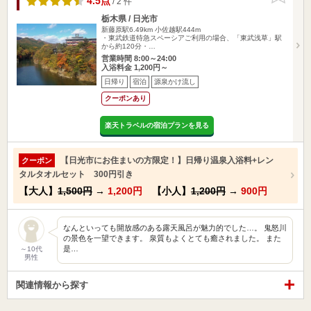
4.5点
/ 2 件
栃木県 / 日光市
新藤原駅6.49km
小佐越駅444m
・東武鉄道特急スペーシアご利用の場合、「東武浅草」駅
から約120分・…
営業時間 8:00～24:00
入浴料金 1,200円～
日帰り
宿泊
源泉かけ流し
クーポンあり
楽天トラベルの宿泊プランを見る
【日光市にお住まいの方限定！】日帰り温泉入浴料+レン
クーポン
タルタオルセット 300円引き
【大人】
1,500円
→
1,200円
【小人】
1,200円
→
900円
なんといっても開放感のある露天風呂が魅力的でした…。 鬼怒川
の景色を一望できます。 泉質もよくとても癒されました。 また
是…
～10代
男性
関連情報から探す