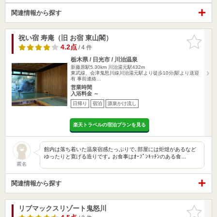
関連情報から探す
祝い宿 寿庵（旧 お宿 東山閣）
お気に入
りに追加
4.2点
/ 4 件
栃木県 / 日光市 / 川治温泉
新藤原駅5.30km
川治湯元駅432m
東武線、会津鬼怒川線川治湯元駅より徒歩10分(駅より送迎
有 事前連絡…
営業時間
入浴料金 ～
日帰り
宿泊
源泉かけ流し
楽天トラベルの宿泊プランを見る
館内は落ち着いた温泉宿感たっぷりで､部屋には炬燵があるなど
ゆったりと寛げる造りです｡ お食事はｵｰﾌﾟﾝｷｯﾁﾝのある食…
匿名
関連情報から探す
リブマックスリゾート鬼怒川
お気に入
りに追加