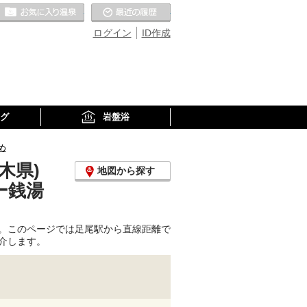
お気に入りの温泉
最近の履歴
ログイン
ID作成
グ
岩盤浴
め
木県)
地図から探す
ー銭湯
。このページでは足尾駅から直線距離で
介します。