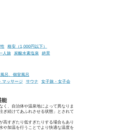
ン
GIFT500円分をプレゼントい
たします。
楽し
ふろ
え性
格安（1,000円以下）
一人旅
炭酸水素塩泉
絶景
切風呂、個室風呂
・マッサージ
サウナ
女子旅・女子会
堪能
なく、自治体や温泉地によって異なりま
注ぎ続けてあふれさせる状態」とされて
が高すぎたり低すぎたりする場合もあり
水や加温を行うことでより快適な温度を