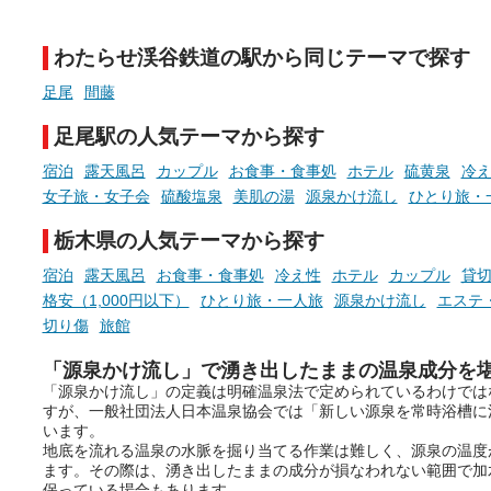
天然温泉や露天風呂、注目のサ
新体験が楽しめる「占いベ
ウナなど、こだわりの魅力がつ
チ」を展開中♨
まったスポットが続々登場して
わたらせ渓谷鉄道の駅から同じテーマで探す
います。
手相やタロットなど気軽に
現地取材記事もあわせて紹介し
める占いで、“ととのう”お
足尾
間藤
ていますので、気になる施設は
時間を、もっと特別に。
ぜひチェックして次のおでかけ
足尾駅の人気テーマから探す
先の参考にしてみてください
ね。
宿泊
露天風呂
カップル
お食事・食事処
ホテル
硫黄泉
冷
女子旅・女子会
硫酸塩泉
美肌の湯
源泉かけ流し
ひとり旅・
栃木県の人気テーマから探す
宿泊
露天風呂
お食事・食事処
冷え性
ホテル
カップル
貸
格安（1,000円以下）
ひとり旅・一人旅
源泉かけ流し
エステ
切り傷
旅館
「源泉かけ流し」で湧き出したままの温泉成分を
「源泉かけ流し」の定義は明確温泉法で定められているわけでは
すが、一般社団法人日本温泉協会では「新しい源泉を常時浴槽に
います。
地底を流れる温泉の水脈を掘り当てる作業は難しく、源泉の温度
ます。その際は、湧き出したままの成分が損なわれない範囲で加
保っている場合もあります。