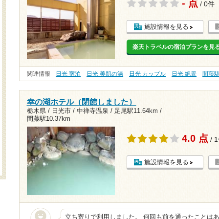
- 点
/ 0件
施設情報を見る
楽天トラベルの宿泊プランを見
関連情報
日光 宿泊
日光 美肌の湯
日光 カップル
日光 絶景
間藤
幸の湖ホテル（閉館しました）
栃木県 / 日光市 / 中禅寺温泉 /
足尾駅11.64km
/
間藤駅10.37km
4.0 点
/ 
施設情報を見る
立ち寄りで利用しました。 何回も前を通ったことはあ