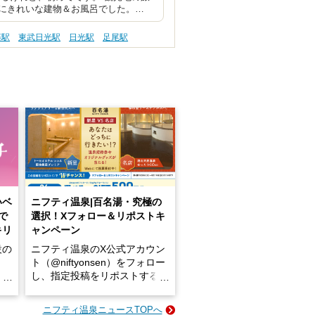
にきれいな建物＆お風呂でした。…
藤駅
東武日光駅
日光駅
足尾駅
いベ
ニフティ温泉|百名湯・究極の
で
選択！Xフォロー＆リポストキ
キリ
ャンペーン
設の
ニフティ温泉のX公式アカウン
ト（@niftyonsen）をフォロー
し、指定投稿をリポストする
占い
と、抽選で各回26（ふろ）名
な
様（合計260名様）に選べるe-
ニフティ温泉ニュースTOPへ