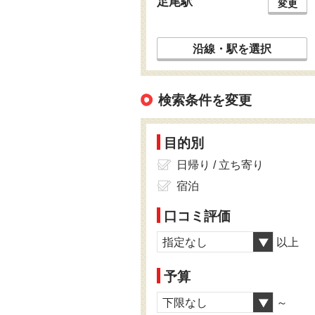
足尾駅
変更
沿線・駅を選択
検索条件を変更
目的別
日帰り / 立ち寄り
宿泊
口コミ評価
指定なし
以上
予算
下限なし
～