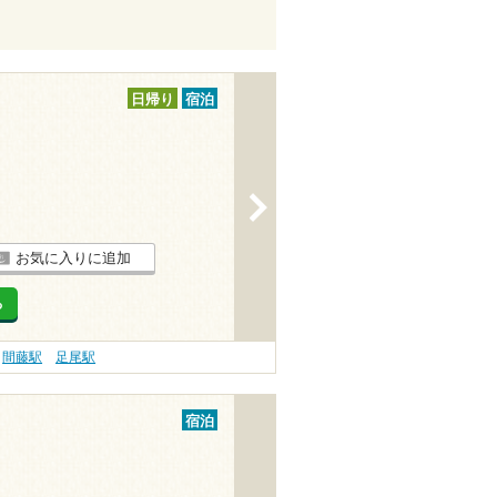
日帰り
宿泊
>
お気に入りに追加
る
間藤駅
足尾駅
宿泊