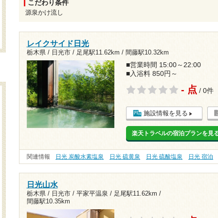
こだわり条件
源泉かけ流し
レイクサイド日光
栃木県 / 日光市 /
足尾駅11.62km
/
間藤駅10.32km
■営業時間 15:00～22:00
■入浴料 850円～
- 点
/ 0件
施設情報を見る
楽天トラベルの宿泊プランを見
関連情報
日光 炭酸水素塩泉
日光 硫黄泉
日光 硫酸塩泉
日光 宿泊
日光山水
栃木県 / 日光市 / 平家平温泉 /
足尾駅11.62km
/
間藤駅10.35km