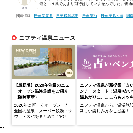
館という風であまり期待はしていませんでした。普通
匿名
関連情報
日光 硫黄泉
日光 硫酸塩泉
日光 宿泊
日光 美肌の湯
間
ニフティ温泉ニュース
【最新版】2026年注目のニュ
ニフティ温泉が新提案「占
ーオープン温浴施設をご紹介
ンチ」スタート！温泉×占い
（随時更新）
湯あがりに、こころもスッ
2026年に新しくオープンした
ニフティ温泉から、温浴施
全国の温泉・スーパー銭湯・サ
新しい楽しみ方をご提案！
ウナ・スパをまとめてご紹介！
※随時更新しています
温泉で体を癒したあとに、
でこころもスッキリ──そん