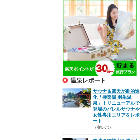
温泉レポート
サウナ＆露天が劇的進
化「極楽湯 羽生温
泉」！リニューアルで
登場のバレルサウナや
女性専用エリアをレポ
ート
（突レポ）