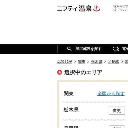
源泉かけ
湯、スパ
温浴施設を探す
電
温泉TOP
>
関東
>
栃木県
>
足尾駅
>
選択中のエリア
全国から探す
関東
栃木県
変更