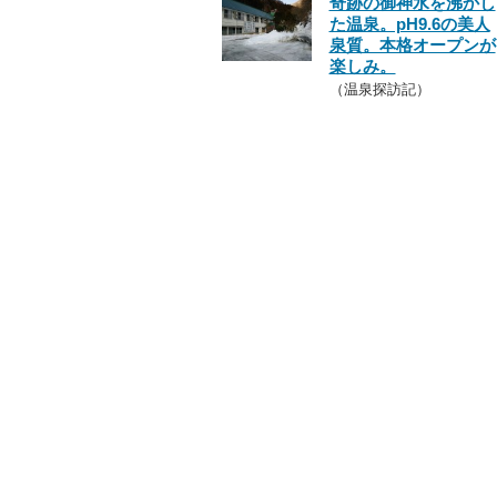
奇跡の御神水を沸かし
た温泉。pH9.6の美人
泉質。本格オープンが
楽しみ。
（温泉探訪記）