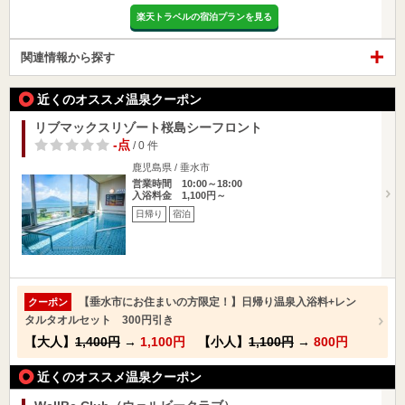
楽天トラベルの宿泊プランを見る
関連情報から探す
近くのオススメ温泉クーポン
リブマックスリゾート桜島シーフロント
-点
/ 0 件
鹿児島県 / 垂水市
営業時間 10:00～18:00
入浴料金 1,100円～
日帰り
宿泊
【垂水市にお住まいの方限定！】日帰り温泉入浴料+レン
クーポン
タルタオルセット 300円引き
【大人】
1,400円
→
1,100円
【小人】
1,100円
→
800円
近くのオススメ温泉クーポン