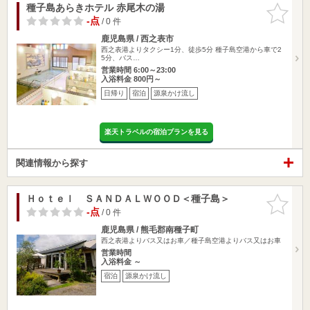
種子島あらきホテル 赤尾木の湯
お気に入
りに追加
-点
/ 0 件
鹿児島県 / 西之表市
西之表港よりタクシー1分、徒歩5分 種子島空港から車で2
5分、バス…
営業時間 6:00～23:00
入浴料金 800円～
日帰り
宿泊
源泉かけ流し
楽天トラベルの宿泊プランを見る
関連情報から探す
Ｈｏｔｅｌ ＳＡＮＤＡＬＷＯＯＤ＜種子島＞
お気に入
りに追加
-点
/ 0 件
鹿児島県 / 熊毛郡南種子町
西之表港よりバス又はお車／種子島空港よりバス又はお車
営業時間
入浴料金 ～
宿泊
源泉かけ流し