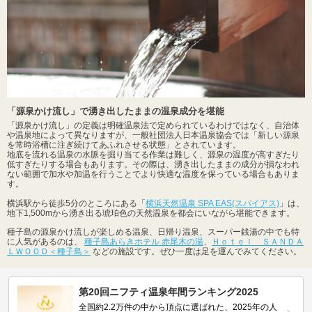
「源泉かけ流し」で湧き出したままの温泉成分を堪能
「源泉かけ流し」の定義は明確温泉法で定められているわけではなく、自治体
や温泉地によって異なりますが、一般社団法人日本温泉協会では「新しい源泉
を常時浴槽に注ぎ続けてあふれさせる状態」とされています。
地底を流れる温泉の水脈を掘り当てる作業は難しく、源泉の温度が高すぎたり
低すぎたりする場合もあります。その際は、湧き出したままの成分が損なわれ
ない範囲で加水や加温を行うことでより快適な温度を保っている場合もありま
す。
横浜駅から徒歩5分のところにある「
横浜天然温泉 SPA EAS(スパイアス)
」は、
地下1,500mから湧き出る琥珀色の天然温泉を都会にいながら堪能できます。
種子島の源泉かけ流しが楽しめる温泉、日帰り温泉、スーパー銭湯の中でも特
に人気があるのは、
種子島あらきホテル 赤尾木の湯
、
Ｈｏｔｅｌ ＳＡＮＤＡ
ＬＷＯＯＤ＜種子島＞
などの施設です。ぜひ一度は足を運んでみてください。
第20回ニフティ温泉年間ランキング2025
全国約2.2万件の中から頂点に選ばれた、2025年の人