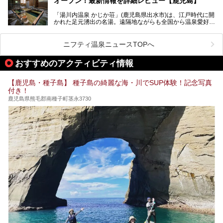
オープン！最新情報を詳細レビュー【鹿児島】
かし建物の老朽化に伴い、2026年2月28日24時をもって休
業。現在の施設を取り壊し・同じ場所に新築するため、再開
「湯川内温泉 かじか荘」(鹿児島県出水市)は、江戸時代に開
は約2年後を予定しています。
かれた足元湧出の名湯。遠隔地ながらも全国から温泉愛好家
が訪れ、温泉ファンなら一度は入ってみたい憧れの温泉とも
今回は2025年の年末に訪問・現地体験し、一本桜温泉セン
いえる存在です。2023年にいったん閉館しましたが、その
ターの“現在”を緊急レポートします！
後経営が変わり、復旧作業を実施。2025年4月26日に日帰
ニフティ温泉ニュースTOPへ
り入浴施設としてプレオープンしました。
おすすめのアクティビティ情報
筆者自身、閉館中もボランティア作業や取材等で数回現地へ
【鹿児島・種子島】 種子島の綺麗な海・川でSUP体験！記念写真
乗り込みましたが、今回もオープン前日から初日にかけて現
付き！
地訪問。リニューアルした浴室・最新情報を中心に、以前と
の相違点や注意事項などを詳細レビューします。
鹿児島県熊毛郡南種子町茎永3730