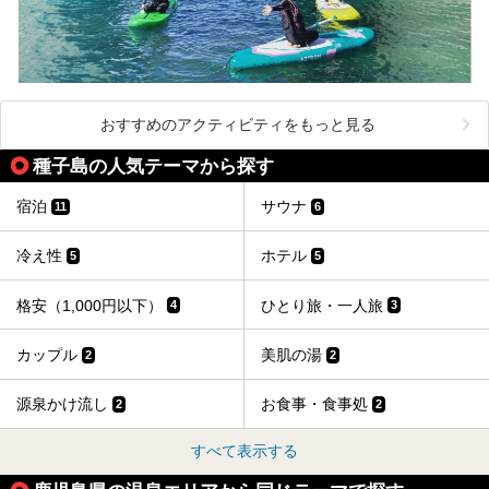
おすすめのアクティビティをもっと見る
種子島の人気テーマから探す
宿泊
サウナ
11
6
冷え性
ホテル
5
5
格安（1,000円以下）
ひとり旅・一人旅
4
3
カップル
美肌の湯
2
2
源泉かけ流し
お食事・食事処
2
2
すべて表示する