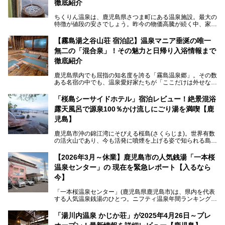
徹底紹介
ちくりん温泉は、鹿児島県さつま町にある温泉施設。最大の
特徴が値段の安さでしょう。昨今の物価高騰が続く中、家族
風呂1室1時間900円・大衆風呂大人1人300円、宿泊大人1人
4,000円～、と驚くべき価格を維持。
【霧島湯之谷山荘 宿泊記】温泉マニア垂涎の唯一
無二の「混合泉」！その魅力と日帰り入浴情報まで
さらに、源泉100％かけ流しのツルツル美肌湯を堪能できる
点にも注目すべき。30年以上全国の温泉を巡った筆者の経
徹底紹介
験上、穴場中の穴場と言っても決して過言ではありません。
鹿児島県内でも屈指の知名度を誇る「霧島温泉郷」。その数
今回は「ちくりん温泉」の家族風呂・大衆風呂・宿泊施設に
ある名宿の中でも、温泉愛好家たちが「ここだけは外せな
ついて、徹底レビューします！
い」と熱い視線を送るのが「霧島湯之谷山荘（以下：湯之谷
山荘）」です。
「桜島シーサイドホテル」宿泊レビュー！絶景混浴
露天風呂で源泉100％かけ流しにごり湯を満喫【鹿
最大の魅力は、ここでしか体験できない絶妙なバランスの
「自噴混合泉」。今回は、その極上の湯を心ゆくまで堪能す
児島】
べく宿泊し、実際に感じたお湯のちからと宿の魅力を詳しく
レポートします。
鹿児島市沖の錦江湾にそびえる桜島(さくらじま)。世界有数
の活火山であり、今も活発に噴煙を上げる姿で知られる島で
また、気軽に立ち寄りたい方のための「日帰り入浴情報」も
す。「桜島シーサイドホテル」は桜島の南端付近に佇むリゾ
併せて解説。温泉マニアをも唸らせる“生きたお湯”の正体に
ートホテル。最大の魅力が、錦江湾に面した絶景混浴露天風
【2026年3月～休業】鹿児島市の人気銭湯「一本桜
迫ります。
呂でしょう。源泉100％かけ流しのにごり湯は、多くの温泉
温泉センター」の 現在を緊急レポート【入るなら
ファンを魅了する存在です。
今】
今回筆者自ら宿泊。桜島シーサイドホテルの“温泉”はじめ、
食事やアクセスなど詳細レビューします。
「一本桜温泉センター」(鹿児島県鹿児島市)は、県内を代表
する人気温泉銭湯のひとつ。ニフティ温泉年間ランキング2
025では、鹿児島県総合第4位を獲得。年中無休かつ24時間
営業なので、就寝前の入浴や寝起き一番の朝湯など利便性が
「湯川内温泉 かじか荘」が2025年4月26日～プレ
抜群！ 多くの常連客やファンでいつも賑わっています。し