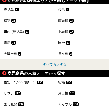
鹿児島県の温泉エリアから同じテーマで探す
鹿児島
桜島
21
3
指宿
南薩摩
23
14
川内 (鹿児島)
北薩摩
13
17
霧島
国分
36
23
大隅半島
屋久島
7
3
すべて表示する
鹿児島県の人気テーマから探す
格安（1,000円以下）
宿泊
298
296
サウナ
冷え性
202
199
露天風呂
カップル
194
180