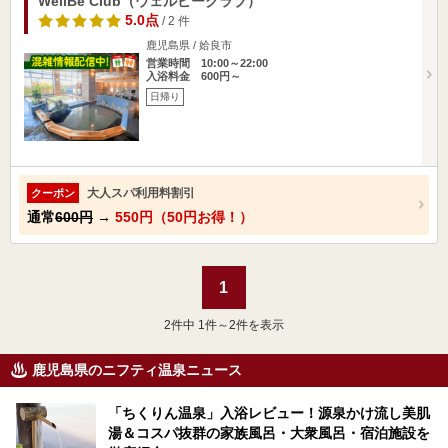
WellBe Club（ウェルビークラブ）
5.0点
/ 2 件
鹿児島県 / 姶良市
営業時間 10:00～22:00
入浴料金 600円～
日帰り
大人スパ利用料割引
クーポン
通常
600円
→
550円（50円お得！）
1
2
件中 1件～2件を表示
鹿児島県のニフティ温泉ニュース
「ちくりん温泉」入浴レビュー！源泉かけ流し美肌
湯＆コスパ抜群の家族風呂・大衆風呂・宿泊施設を