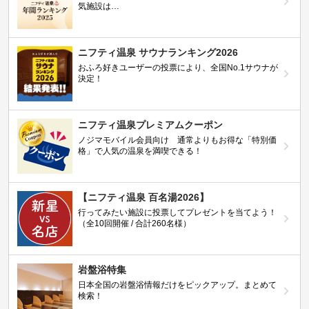
気施設は…
ニフティ温泉 サウナランキング2026
おふろ好きユーザーの投票により、全国No.1サウナが
決定！
ニフティ温泉プレミアムクーポン
ノジマモバイル会員向け 通常よりもお得な「特別価
格」で人気の温泉を満喫できる！
【ニフティ温泉 百名湯2026】
行ってみたい施設に投票してプレゼントを当てよう！
（全10回開催 / 合計260名様）
岩盤浴特集
日本全国の岩盤浴情報だけをピックアップ。まとめて
検索！