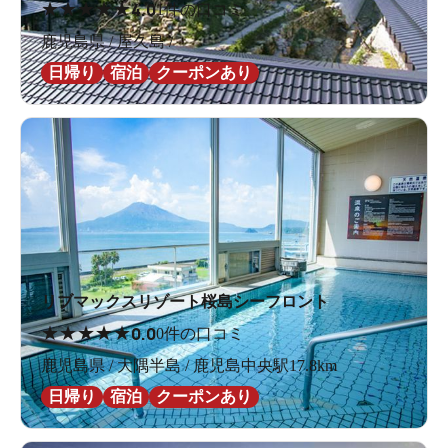
★
★
★
★
★
4.0
1件の口コミ
鹿児島県 / 屋久島 /
日帰り
宿泊
クーポンあり
リブマックスリゾート桜島シーフロント
★
★
★
★
★
0.0
0件の口コミ
鹿児島県 / 大隅半島 / 鹿児島中央駅17.8km
日帰り
宿泊
クーポンあり