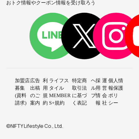
おトク情報やクーポン情報を受け取ろう
加盟店
広告
利
ライフス
特定商
ヘ
採
運
個人情
募集
出稿
用
タイル
取引法
ル
用
営
報保護
(資料
のご
規
MEMBER
に基づ
プ
情
会
ポリ
請求)
案内
約
S+規約
く表記
報
社
シー
©NIFTY Lifestyle Co., Ltd.