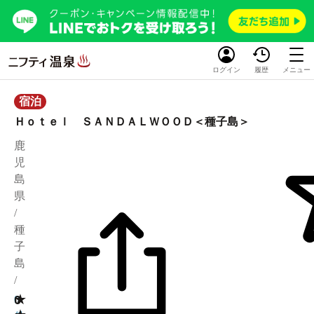
ログイン
履歴
メニュー
宿泊
Ｈｏｔｅｌ ＳＡＮＤＡＬＷＯＯＤ＜種子島＞
鹿
児
島
県
/
種
子
島
/
★
0
0