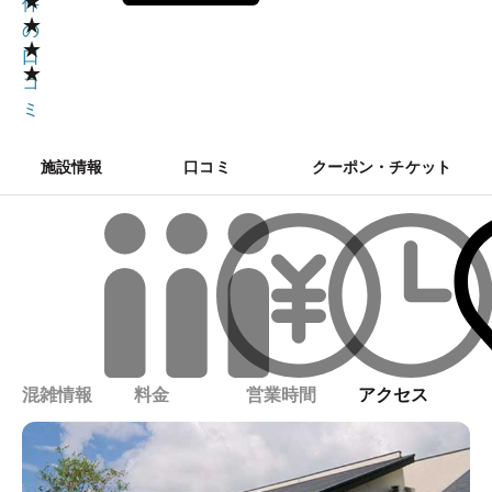
★
件
★
の
★
口
★
コ
ミ
施設情報
口コミ
クーポン・チケット
混雑情報
料金
営業時間
アクセス