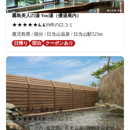
霧島美人の湯 You湯（優湯庵内）
★
★
★
★
★
4.4
39件の口コミ
鹿児島県 / 国分 / 日当山温泉 / 日当山駅525m
日帰り
宿泊
クーポンあり
市来ふれあい温泉センター
★
★
★
★
★
4.8
12件の口コミ
鹿児島県 / 川内 (鹿児島) / 市来温泉 / 神村学園前駅