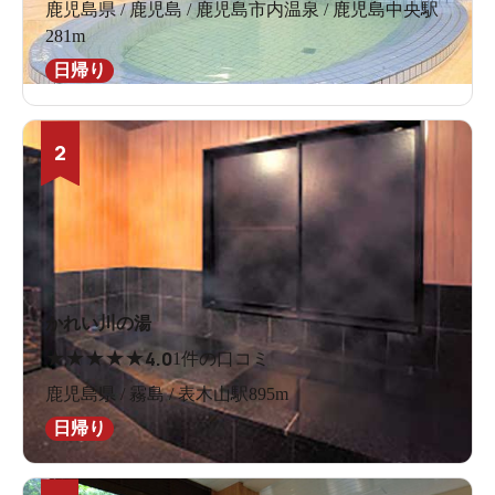
鹿児島県 / 鹿児島 / 鹿児島市内温泉 / 鹿児島中央駅
281m
日帰り
2
かれい川の湯
★
★
★
★
★
4.0
1件の口コミ
鹿児島県 / 霧島 / 表木山駅895m
日帰り