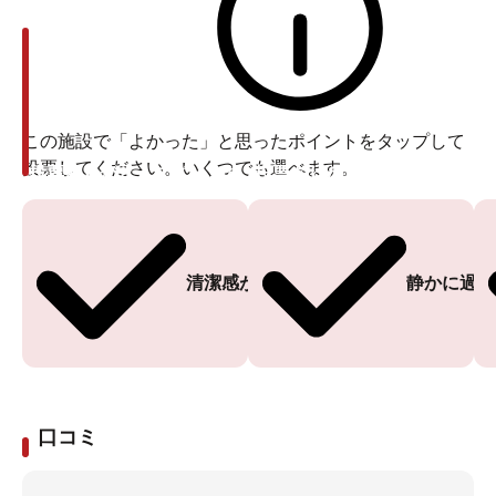
この施設で「よかった」と思ったポイントをタップして
投票してください。いくつでも選べます。
投票ありがとうございます
投票ありがとうございます
清潔感がある
静かに過ご
口コミ