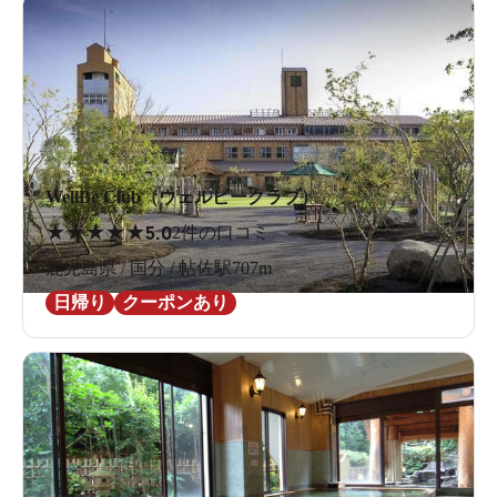
WellBe Club（ウェルビークラブ）
★
★
★
★
★
5.0
2件の口コミ
鹿児島県 / 国分 / 帖佐駅707m
日帰り
クーポンあり