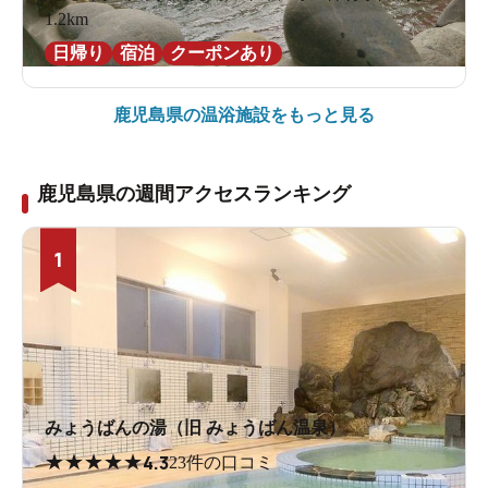
1.2km
日帰り
宿泊
クーポンあり
鹿児島県の
温浴施設をもっと見る
鹿児島県の週間アクセスランキング
1
みょうばんの湯（旧 みょうばん温泉）
★
★
★
★
★
4.3
23件の口コミ