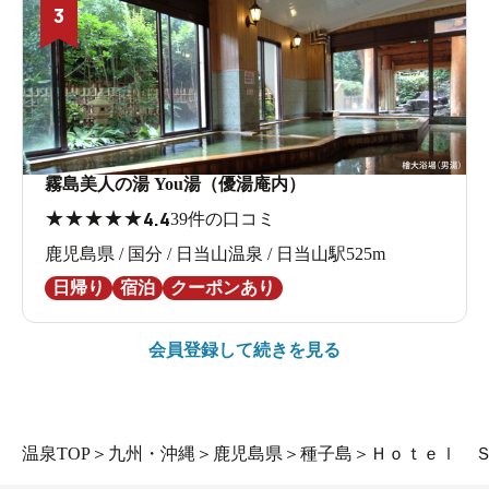
3
霧島美人の湯 You湯（優湯庵内）
★
★
★
★
★
4.4
39件の口コミ
鹿児島県 / 国分 / 日当山温泉 / 日当山駅525m
日帰り
宿泊
クーポンあり
会員登録して続きを見る
温泉TOP
＞
九州・沖縄
＞
鹿児島県
＞
種子島
＞
Ｈｏｔｅｌ 