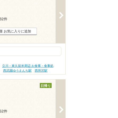
>
132件
お気に入りに追加
立川・東久留米周辺 お食事・食事処
駅
西武園ゆうえんち駅
西所沢駅
日帰り
>
162件