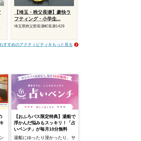
フ
【埼玉・秩父長瀞】豪快ラ
フティング・小学生...
1
埼玉県秩父郡長瀞町長瀞1429
おすすめのアクティビティをもっと見る
の
【おふろパス限定特典】湯船で
キ
浮かんだ悩みもスッキリ！「占
いベンチ」が毎月10分無料
ン
湯船にゆったり浸かったり、サ