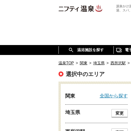
源泉かけ
湯、スパ
温浴施設を探す
電
温泉TOP
>
関東
>
埼玉県
>
西所沢駅
>
選択中のエリア
全国から探す
関東
埼玉県
変更