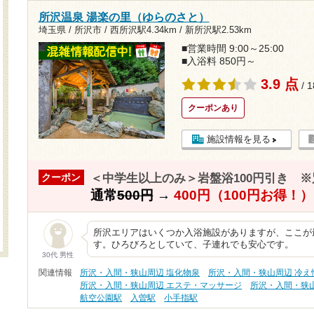
所沢温泉 湯楽の里（ゆらのさと）
埼玉県 / 所沢市 /
西所沢駅4.34km
/
新所沢駅2.53km
■営業時間 9:00～25:00
■入浴料 850円～
3.9 点
/ 
クーポンあり
施設情報を見る
＜中学生以上のみ＞岩盤浴100円引き 
クーポン
通常
500円
→
400円（100円お得！）
所沢エリアはいくつか入浴施設がありますが、ここが
す。ひろびろとしていて、子連れでも安心です。
30代 男性
関連情報
所沢・入間・狭山周辺 塩化物泉
所沢・入間・狭山周辺 冷え
所沢・入間・狭山周辺 エステ・マッサージ
所沢・入間・狭
航空公園駅
入曽駅
小手指駅