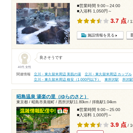
■営業時間 9:00～24:00
■入浴料 1,050円～
3.7 点
/ 
施設情報を見る
良さそうです
40代 女性
関連情報
立川・東久留米周辺 美肌の湯
立川・東久留米周辺 カップル
立川・東久留米周辺 格安（1,000円以下）
東所沢駅
所沢
昭島温泉 湯楽の里（ゆらのさと）
東京都 / 昭島市美堀町 /
西所沢駅11.80km
/
拝島駅1.04km
■営業時間 9:00～25:00
■入浴料 1,000円～
3.9 点
/ 