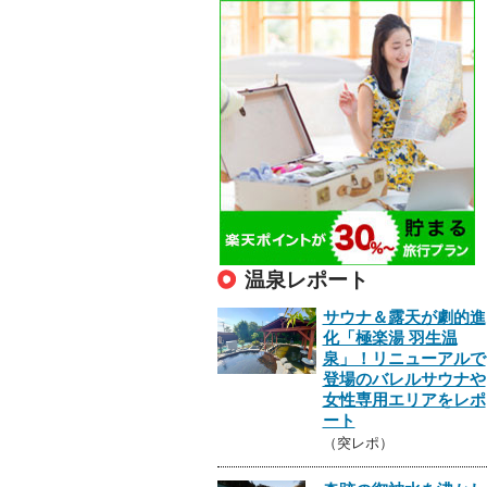
温泉レポート
サウナ＆露天が劇的進
化「極楽湯 羽生温
泉」！リニューアルで
登場のバレルサウナや
女性専用エリアをレポ
ート
（突レポ）