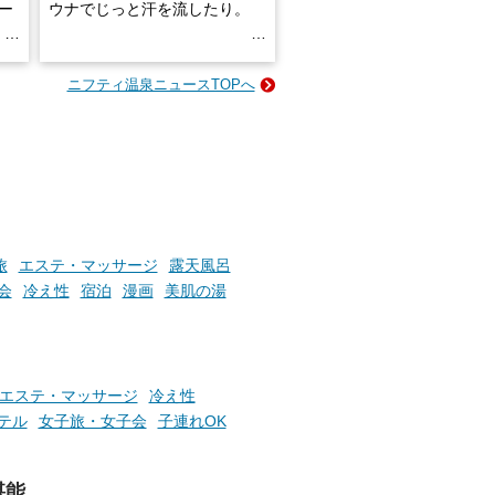
ロー
ウナでじっと汗を流したり。
る
名
e-
ニフティ温泉ニュースTOPへ
い
そんな「一人でぼんやり過ごす
時間」、ふだん後回しにしてい
た「これからのこと」や「ちょ
っとした悩み」が、頭に浮かん
でくることはありませんか？
お風呂でリラックスしているか
旅
エステ・マッサージ
露天風呂
らこそ向き合える、大切な自分
会
冷え性
宿泊
漫画
美肌の湯
の本音。
そんな心のつぶやきを、湯あが
りの温まった心のまま相談でき
たら素敵ですよね。
エステ・マッサージ
冷え性
テル
女子旅・女子会
子連れOK
ニフティ温泉の「占いベンチ」
堪能
は、そんなあなたの心のつぶや