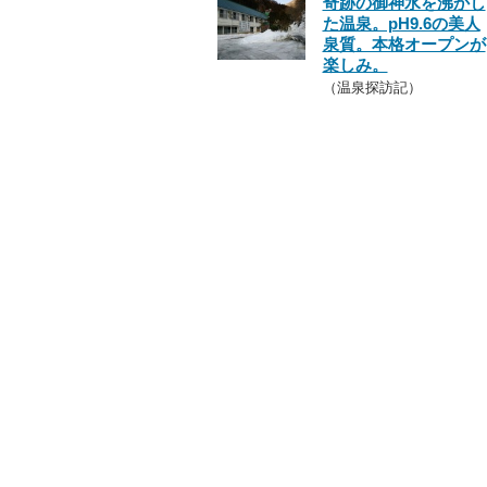
奇跡の御神水を沸かし
た温泉。pH9.6の美人
泉質。本格オープンが
楽しみ。
（温泉探訪記）