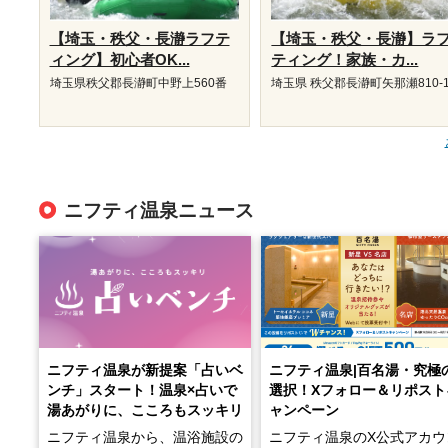
【埼玉・秩父・長瀞ラフテ
【埼玉・秩父・長瀞】ラ
ィング】初心者OK...
ティング！家族・カ...
埼玉県秩父郡長瀞町中野上560番
埼玉県 秩父郡長瀞町矢那瀬810-
ニフティ温泉ニュース
ニフティ温泉が新提案「占いベ
ニフティ温泉|百名湯・究極
ンチ」スタート！温泉×占いで
選択！Xフォロー＆リポスト
湯あがりに、こころもスッキリ
ャンペーン
ニフティ温泉から、温浴施設の
ニフティ温泉のX公式アカウ