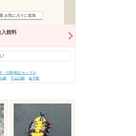
お気に入りに追加
途入館料
>
し!
子・日野周辺 カップル
ち駅
下山口駅
金子駅