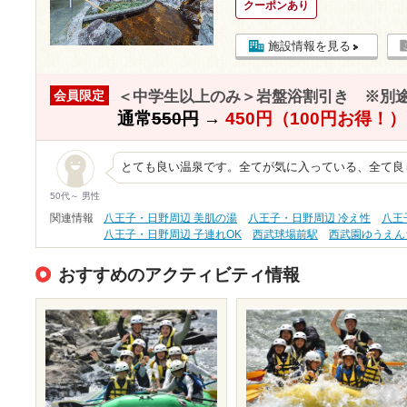
クーポンあり
施設情報を見る
＜中学生以上のみ＞岩盤浴割引き ※別
会員限定
通常
550円
→
450円（100円お得！）
とても良い温泉です。全てが気に入っている、全て良
50代～ 男性
関連情報
八王子・日野周辺 美肌の湯
八王子・日野周辺 冷え性
八王
八王子・日野周辺 子連れOK
西武球場前駅
西武園ゆうえん
おすすめのアクティビティ情報