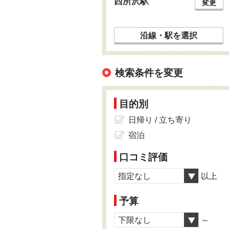
西所沢駅
変更
沿線・駅を選択
検索条件を変更
目的別
日帰り / 立ち寄り
宿泊
口コミ評価
指定なし
以上
予算
下限なし
～