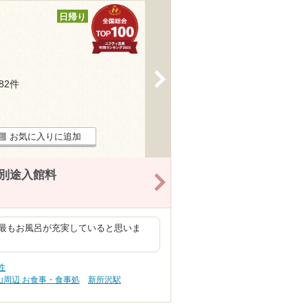
日帰り
>
182件
お気に入りに追加
※別途入館料
>
最もお風呂が充実していると思いま
性
山周辺 お食事・食事処
新所沢駅