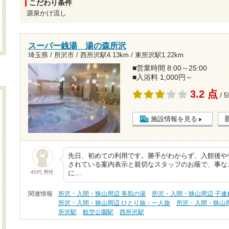
こだわり条件
源泉かけ流し
スーパー銭湯 湯の森所沢
埼玉県 / 所沢市 /
西所沢駅4.13km
/
東所沢駅1.22km
■営業時間 8:00～25:00
■入浴料 1,000円～
3.2 点
/ 
施設情報を見る
先日、初めての利用です。勝手がわからず、入館後や
されている案内表示と親切なスタッフのお蔭で、事な
40代 男性
に…
関連情報
所沢・入間・狭山周辺 美肌の湯
所沢・入間・狭山周辺 子連
所沢・入間・狭山周辺 ひとり旅・一人旅
所沢・入間・狭山
所沢駅
航空公園駅
西所沢駅