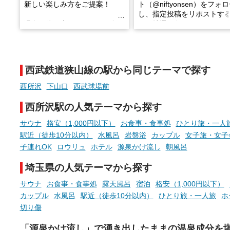
新しい楽しみ方をご提案！
ト（@niftyonsen）をフォ
し、指定投稿をリポストす
温泉で体を癒したあとに、占い
と、抽選で各回26（ふろ）
でこころもスッキリ──そんな
様（合計260名様）に選べる
新体験が楽しめる「占いベン
GIFT500円分をプレゼント
チ」を展開中♨
たします。
西武鉄道狭山線の駅から同じテーマで探す
手相やタロットなど気軽に楽し
める占いで、“ととのう”おふろ
西所沢
下山口
西武球場前
時間を、もっと特別に。
西所沢駅の人気テーマから探す
サウナ
格安（1,000円以下）
お食事・食事処
ひとり旅・一人
駅近（徒歩10分以内）
水風呂
岩盤浴
カップル
女子旅・女子
子連れOK
ロウリュ
ホテル
源泉かけ流し
朝風呂
埼玉県の人気テーマから探す
サウナ
お食事・食事処
露天風呂
宿泊
格安（1,000円以下）
カップル
水風呂
駅近（徒歩10分以内）
ひとり旅・一人旅
ホ
切り傷
「源泉かけ流し」で湧き出したままの温泉成分を