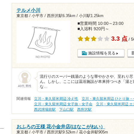
テルメ小川
東京都 / 小平市 /
西所沢駅6.35km
/
小川駅1.25km
■営業時間 10:00～23:00
■入浴料 920円～
3.3 点
/ 
施設情報を見る
流行りのスーパー銭湯のような華やかさや、至れり尽
ん。しかし、ここには温浴施設が本来持つべき「湯と
40代 男性
な…
関連情報
立川・東久留米周辺 冷え性
立川・東久留米周辺 ひとり旅・
立川・東久留米周辺 女子旅・女子会
立川・東久留米周辺 エ
西武球場前駅
下山口駅
西所沢駅
おふろの王様 花小金井店(はなこがねい）
東京都 / 小平市 /
西所沢駅9.52km
/
花小金井駅905m