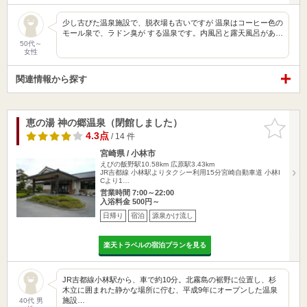
少し古びた温泉施設で、脱衣場も古いですが 温泉はコーヒー色の
モール泉で、ラドン臭が する温泉です。内風呂と露天風呂があ…
50代～
女性
関連情報から探す
恵の湯 神の郷温泉（閉館しました）
お気に入
りに追加
4.3点
/ 14 件
宮崎県 / 小林市
えびの飯野駅10.58km
広原駅3.43km
JR吉都線 小林駅よりタクシー利用15分宮崎自動車道 小林I
Cより1…
営業時間 7:00～22:00
入浴料金 500円～
日帰り
宿泊
源泉かけ流し
楽天トラベルの宿泊プランを見る
JR吉都線小林駅から、車で約10分。北霧島の裾野に位置し、杉
木立に囲まれた静かな場所に佇む、平成9年にオープンした温泉
施設…
40代 男