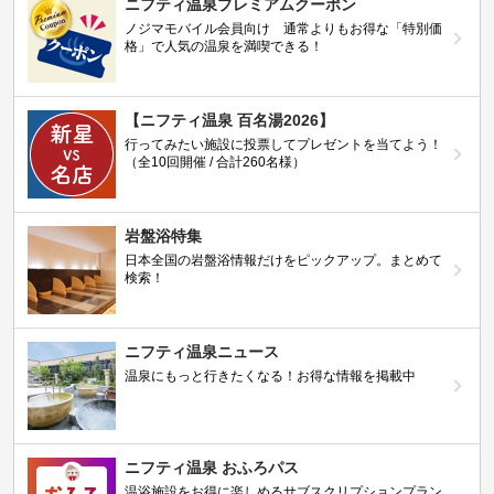
ニフティ温泉プレミアムクーポン
ノジマモバイル会員向け 通常よりもお得な「特別価
格」で人気の温泉を満喫できる！
【ニフティ温泉 百名湯2026】
行ってみたい施設に投票してプレゼントを当てよう！
（全10回開催 / 合計260名様）
岩盤浴特集
日本全国の岩盤浴情報だけをピックアップ。まとめて
検索！
ニフティ温泉ニュース
温泉にもっと行きたくなる！お得な情報を掲載中
ニフティ温泉 おふろパス
温浴施設をお得に楽しめるサブスクリプションプラン