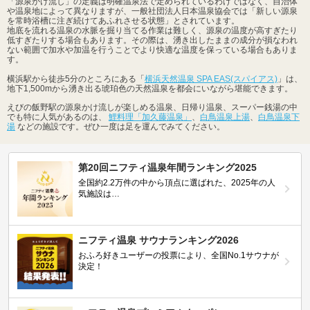
「源泉かけ流し」の定義は明確温泉法で定められているわけではなく、自治体
や温泉地によって異なりますが、一般社団法人日本温泉協会では「新しい源泉
を常時浴槽に注ぎ続けてあふれさせる状態」とされています。
地底を流れる温泉の水脈を掘り当てる作業は難しく、源泉の温度が高すぎたり
低すぎたりする場合もあります。その際は、湧き出したままの成分が損なわれ
ない範囲で加水や加温を行うことでより快適な温度を保っている場合もありま
す。
横浜駅から徒歩5分のところにある「
横浜天然温泉 SPA EAS(スパイアス)
」は、
地下1,500mから湧き出る琥珀色の天然温泉を都会にいながら堪能できます。
えびの飯野駅の源泉かけ流しが楽しめる温泉、日帰り温泉、スーパー銭湯の中
でも特に人気があるのは、
鯉料理「加久藤温泉」
、
白鳥温泉上湯
、
白鳥温泉下
湯
などの施設です。ぜひ一度は足を運んでみてください。
第20回ニフティ温泉年間ランキング2025
全国約2.2万件の中から頂点に選ばれた、2025年の人
気施設は…
ニフティ温泉 サウナランキング2026
おふろ好きユーザーの投票により、全国No.1サウナが
決定！