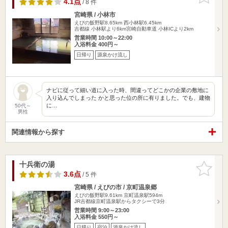
4.1点
/ 8 件
宮崎県 / 小林市
えびの飯野駅8.65km
西小林駅6.45km
吉都線 小林駅より6km宮崎自動車道 小林ICより2km
営業時間 10:00～22:00
入浴料金 400円～
日帰り
源泉かけ流し
ナビに従って細い道に入った時、間違ってどこかの企業の敷地に
入り込んでしまった かと思った位の所に有りました。でも、建物
に…
50代～
男性
関連情報から探す
十兵衛の湯
お気に入
りに追加
3.6点
/ 5 件
宮崎県 / えびの市 / 京町温泉郷
えびの飯野駅9.61km
京町温泉駅594m
JR吉都線京町温泉駅からタクシーで3分
営業時間 9:00～23:00
入浴料金 550円～
日帰り
宿泊
源泉かけ流し