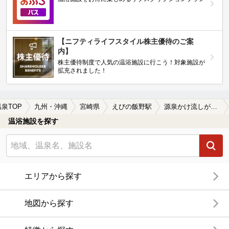
【ニフティライフスタイル株主優待のご案
内】
株主優待制度で人気の温浴施設に行こう！対象施設が
拡充されました！
温泉TOP
九州・沖縄
宮崎県
えびの飯野駅
源泉かけ流しが楽しめるえびの飯野駅近くの温泉、日帰り温泉、スーパー銭湯おすすめ
温浴施設を探す
エリアから探す
地図から探す