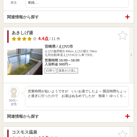
単純…
匿名
関連情報から探す
あきしげ湯
お気に入
りに追加
4.4点
/ 11 件
宮崎県 / えびの市
えびの飯野駅6.86km
えびの駅2.79km
九州自動車道えびのICから車で8分。
営業時間 10:00～16:00
入浴料金 500円～
日帰り
源泉かけ流し
営業時間が短いようですが いいお湯でしたよ～ 開店時間ちょっ
と過ぎに行ったので お湯はぬるめでしたが 独泉！ ゆっくり…
50代～
女性
関連情報から探す
コスモス温泉
お気に入
りに追加