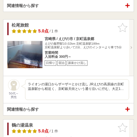
関連情報から探す
松尾旅館
お気に入
りに追加
5.0点
/ 1 件
宮崎県 / えびの市 / 京町温泉郷
えびの飯野駅10.02km
京町温泉駅189m
京町温泉駅より歩いて2分、えびのインターより車で5分
営業時間
入浴料金 300円～
日帰り
宿泊
源泉かけ流し
ライオンの湯口からザーザーとかけ流し JRえびの高原線の京町
温泉駅から程近く、京町銀天街という通り沿いに佇む、大正1…
50代～
男性
関連情報から探す
鶴の湯温泉
お気に入
りに追加
5.0点
/ 1 件