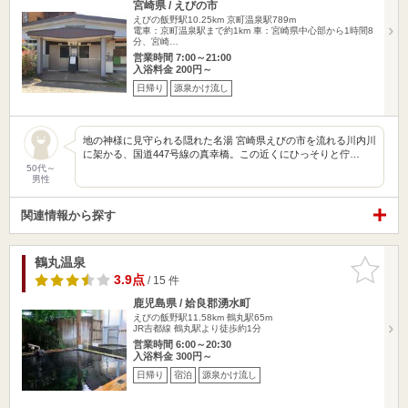
宮崎県 / えびの市
えびの飯野駅10.25km
京町温泉駅789m
電車：京町温泉駅まで約1km 車：宮崎県中心部から1時間8
分、宮崎…
営業時間 7:00～21:00
入浴料金 200円～
日帰り
源泉かけ流し
地の神様に見守られる隠れた名湯 宮崎県えびの市を流れる川内川
に架かる、国道447号線の真幸橋。この近くにひっそりと佇…
50代～
男性
関連情報から探す
鶴丸温泉
お気に入
りに追加
3.9点
/ 15 件
鹿児島県 / 姶良郡湧水町
えびの飯野駅11.58km
鶴丸駅65m
JR吉都線 鶴丸駅より徒歩約1分
営業時間 6:00～20:30
入浴料金 300円～
日帰り
宿泊
源泉かけ流し