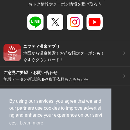
おトク情報やクーポン情報を受け取ろう
ニフティ温泉アプリ
地図から温泉検索！お得な限定クーポンも！
今すぐダウンロード！
ご意見ご要望 ・お問い合わせ
施設データの新規追加や修正依頼もこちらから
スマートフォン
/
PC
加盟店募集（資料請求）
広告出稿のご案内
By using our services, you agree that we and
our
partners
use cookies to improve advertisi
利用規約
ライフスタイルMEMBERS+規約
ng and enhance your experience on our servi
特定商取引法に基づく表記
ヘルプ
採用情報
ces.
Learn more
運営会社
個人情報保護ポリシー