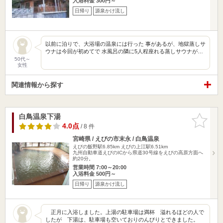
入浴料金 300円～
日帰り
源泉かけ流し
以前に泊りで、大浴場の温泉には行った 事があるが、地獄蒸しサ
ウナは今回が初めてで 水風呂の隣に5人程座れる蒸しサウナが…
50代～
女性
関連情報から探す
白鳥温泉下湯
お気に入
りに追加
4.0点
/ 8 件
宮崎県 / えびの市末永 / 白鳥温泉
えびの飯野駅6.85km
えびの上江駅6.51km
九州自動車道えびのICから県道30号線をえびの高原方面へ
約20分。
営業時間 7:00～20:00
入浴料金 500円～
日帰り
源泉かけ流し
正月に入浴しました。上湯の駐車場は満杯 溢れるほどの人で
したが 下湯は、駐車場も空いておりのんびりとできました。