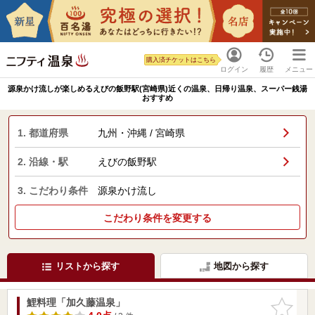
購入済チケットはこちら
ログイン
履歴
メニュー
源泉かけ流しが楽しめるえびの飯野駅(宮崎県)近くの温泉、日帰り温泉、スーパー銭湯
おすすめ
1. 都道府県
九州・沖縄 / 宮崎県
2. 沿線・駅
えびの飯野駅
3. こだわり条件
源泉かけ流し
こだわり条件を変更する
リストから探す
地図から探す
鯉料理「加久藤温泉」
お気に入
りに追加