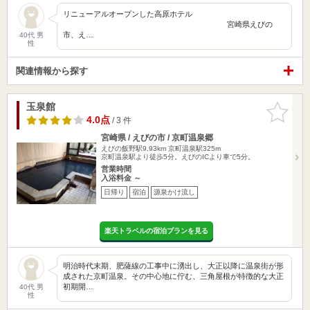
リニューアルオープンした高原ホテル
宮崎県えびの
市、え…
40代 男
性
関連情報から探す
玉泉館
お気に入
りに追加
4.0点
/ 3 件
宮崎県 / えびの市 / 京町温泉郷
えびの飯野駅9.93km
京町温泉駅325m
京町温泉駅より徒歩5分。えびのICより車で5分。
営業時間
入浴料金 ～
日帰り
宿泊
源泉かけ流し
楽天トラベルの宿泊プランを見る
明治時代末期、肥薩線の工事中に湧出し、大正以降に温泉街が形
成された京町温泉。その中心地に佇む、三角屋根が特徴的な大正
初期開…
40代 男
性