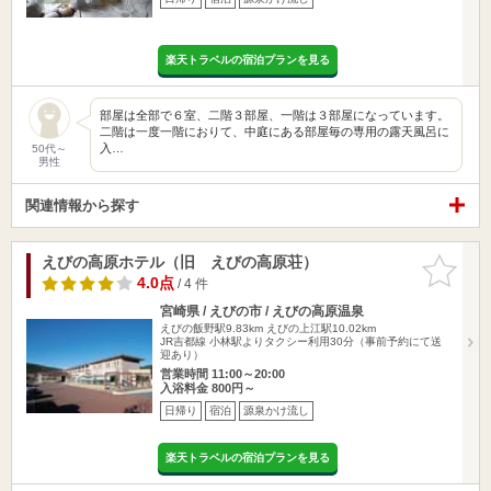
楽天トラベルの宿泊プランを見る
部屋は全部で６室、二階３部屋、一階は３部屋になっています。
二階は一度一階におりて、中庭にある部屋毎の専用の露天風呂に
入…
50代～
男性
関連情報から探す
えびの高原ホテル（旧 えびの高原荘）
お気に入
りに追加
4.0点
/ 4 件
宮崎県 / えびの市 / えびの高原温泉
えびの飯野駅9.83km
えびの上江駅10.02km
JR吉都線 小林駅よりタクシー利用30分（事前予約にて送
迎あり）
営業時間 11:00～20:00
入浴料金 800円～
日帰り
宿泊
源泉かけ流し
楽天トラベルの宿泊プランを見る