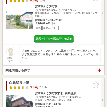
4.0点
/ 2 件
宮崎県 / えびの市
えびの飯野駅5.35km
えびの駅2.36km
九州自動車道「えびのIC」より約5分 JR九州吉都線「えび
の駅…
営業時間 15:00～20:00
入浴料金 400円～
宿泊
源泉かけ流し
楽天トラベルの宿泊プランを見る
以前から気になっていたこちらの温泉を利用させて頂きました。
まず無色無臭で、温度も低く 夏の入浴にはゆっくり入っても、湯
あ…
50代～
女性
関連情報から探す
白鳥温泉上湯
お気に入
りに追加
3.9点
/ 18 件
宮崎県 / えびの市末永 / 白鳥温泉
えびの飯野駅5.71km
えびの上江駅5.80km
吉都線 えびの駅から11km、車30分
営業時間 7:00～20:00