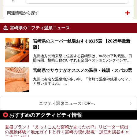
性
関連情報から探す
宮崎県のニフティ温泉ニュース
宮崎県のスーパー銭湯おすすめ15選 【2025年最新
版】
九州地方の南東部に位置する宮崎県は、年間の平均気温、日
照時間、快晴日数のいずれも全国ベスト3にランクインする
「日本のひなた」。九州一の降水量により豊かに育った緑と
青空が彩る、鮮やかな自然の景観が魅力です。断崖と滝が神
宮崎県でサウナがオススメの温泉・銭湯・スパ10選
秘的な高千穂峡や、「鬼の洗濯板」と呼ばれる岩に囲まれた
青島、霧島連山を望むえびの高原、青い空と海が続く日南海
九州は有名な温泉地が多い中、「宮崎で温泉や銭湯って？」
岸など、自然を満喫できる見どころは県内全域に広がってい
と思いますよね。
ます。
宮崎県のスーパー銭湯にも、周囲の自然と一体となって楽し
そんな宮崎県内でも、サウナが楽しめる温泉や銭湯、スパは
める施設が数多くあります。ここでは、宮崎県で特に人気の
あるんです。
スーパー銭湯をご紹介します。
ニフティ温泉ニュースTOPへ
宮崎など都市の中心部から、離れた所にある温泉旅館などに
あるサウナまで紹介します。
おすすめのアクティビティ情報
ぜひ参考にして、宮崎でのサウナライフを楽しみましょう！
夏盛プラン！『えっ！こんな宮崎があったの!?』リピーター続出
の感動体験／地元ガイドと行く宮崎の隠れ秘境・加江田渓谷キャ
ニオニング｜