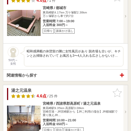
4.0点
/ 1 件
宮崎県 / 都城市
東高崎駅4.17km
万ケ塚駅2.38km
万ヶ塚駅から車で約7分
営業時間 7:00～19:00
入浴料金 300円～
日帰り
源泉かけ流し
昭和感満載の休憩室の隣に女性風呂があり 脱衣場も古いが、キチ
ンとお掃除されていて お風呂も3〜4人入れる広さしかないけ…
50代～
女性
関連情報から探す
湯之元温泉
お気に入
りに追加
4.6点
/ 25 件
宮崎県 / 西諸県郡高原町 / 湯之元温泉
東高崎駅9.35km
高原駅3.08km
宮崎空港・JR宮崎駅から【JRご利用の場合】JR都城駅で
乗り換えJR…
営業時間 10:00～21:00
入浴料金 650円～
日帰り
宿泊
源泉かけ流し