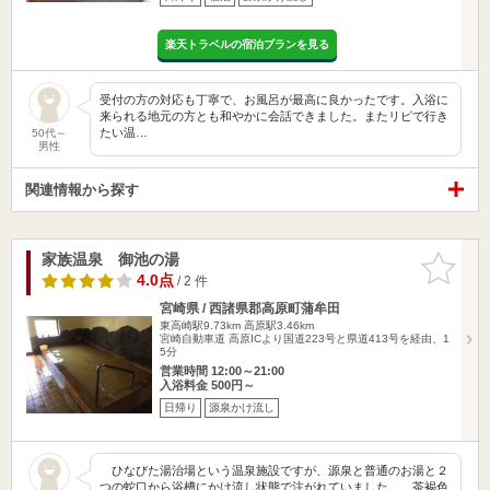
楽天トラベルの宿泊プランを見る
受付の方の対応も丁寧で、お風呂が最高に良かったです。入浴に
来られる地元の方とも和やかに会話できました。またリピで行き
たい温…
50代～
男性
関連情報から探す
家族温泉 御池の湯
お気に入
りに追加
4.0点
/ 2 件
宮崎県 / 西諸県郡高原町蒲牟田
東高崎駅9.73km
高原駅3.46km
宮崎自動車道 高原ICより国道223号と県道413号を経由、1
5分
営業時間 12:00～21:00
入浴料金 500円～
日帰り
源泉かけ流し
ひなびた湯治場という温泉施設ですが、源泉と普通のお湯と２
つの蛇口から浴槽にかけ流し状態で注がれていました。 茶褐色