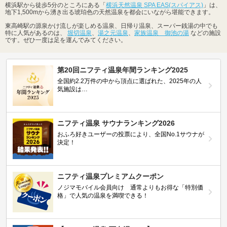
横浜駅から徒歩5分のところにある「
横浜天然温泉 SPA EAS(スパイアス)
」は、
地下1,500mから湧き出る琥珀色の天然温泉を都会にいながら堪能できます。
東高崎駅の源泉かけ流しが楽しめる温泉、日帰り温泉、スーパー銭湯の中でも
特に人気があるのは、
堀切温泉
、
湯之元温泉
、
家族温泉 御池の湯
などの施設
です。ぜひ一度は足を運んでみてください。
第20回ニフティ温泉年間ランキング2025
全国約2.2万件の中から頂点に選ばれた、2025年の人
気施設は…
ニフティ温泉 サウナランキング2026
おふろ好きユーザーの投票により、全国No.1サウナが
決定！
ニフティ温泉プレミアムクーポン
ノジマモバイル会員向け 通常よりもお得な「特別価
格」で人気の温泉を満喫できる！