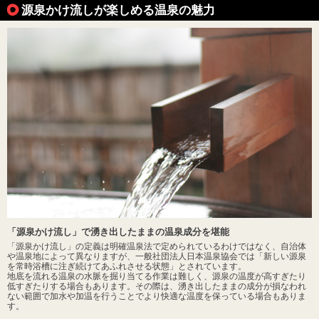
源泉かけ流しが楽しめる温泉の魅力
「源泉かけ流し」で湧き出したままの温泉成分を堪能
「源泉かけ流し」の定義は明確温泉法で定められているわけではなく、自治体
や温泉地によって異なりますが、一般社団法人日本温泉協会では「新しい源泉
を常時浴槽に注ぎ続けてあふれさせる状態」とされています。
地底を流れる温泉の水脈を掘り当てる作業は難しく、源泉の温度が高すぎたり
低すぎたりする場合もあります。その際は、湧き出したままの成分が損なわれ
ない範囲で加水や加温を行うことでより快適な温度を保っている場合もありま
す。