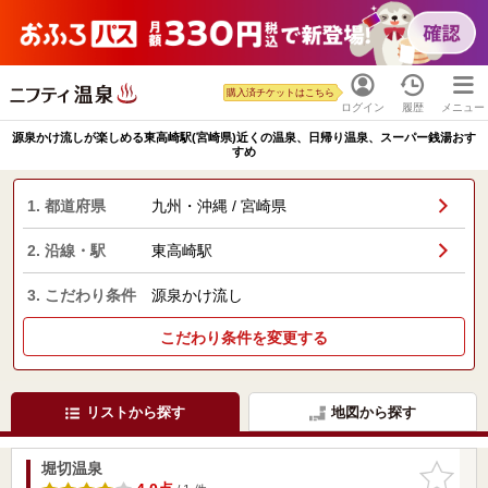
購入済チケットはこちら
ログイン
履歴
メニュー
源泉かけ流しが楽しめる東高崎駅(宮崎県)近くの温泉、日帰り温泉、スーパー銭湯おす
すめ
1. 都道府県
九州・沖縄 / 宮崎県
2. 沿線・駅
東高崎駅
3. こだわり条件
源泉かけ流し
こだわり条件を変更する
リストから探す
地図から探す
堀切温泉
お気に入
りに追加