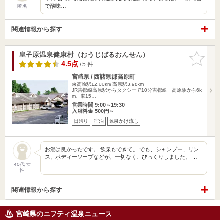
で酸味…
匿名
関連情報から探す
皇子原温泉健康村（おうじばるおんせん）
お気に入
りに追加
4.5点
/ 5 件
宮崎県 / 西諸県郡高原町
東高崎駅12.00km
高原駅3.98km
JR吉都線高原駅からタクシーで10分吉都線 高原駅から6k
m、車15…
営業時間 9:00～19:30
入浴料金 500円～
日帰り
宿泊
源泉かけ流し
お湯は良かったです。 飲泉もできて。 でも、シャンプー、リン
ス、ボディーソープなどが、一切なく、びっくりしました。 …
40代 女
性
関連情報から探す
宮崎県のニフティ温泉ニュース