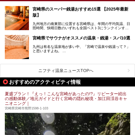
宮崎県のスーパー銭湯おすすめ15選 【2025年最新
版】
九州地方の南東部に位置する宮崎県は、年間の平均気温、日
照時間、快晴日数のいずれも全国ベスト3にランクインする
「日本のひなた」。九州一の降水量により豊かに育った緑と
青空が彩る、鮮やかな自然の景観が魅力です。断崖と滝が神
宮崎県でサウナがオススメの温泉・銭湯・スパ10選
秘的な高千穂峡や、「鬼の洗濯板」と呼ばれる岩に囲まれた
青島、霧島連山を望むえびの高原、青い空と海が続く日南海
九州は有名な温泉地が多い中、「宮崎で温泉や銭湯って？」
岸など、自然を満喫できる見どころは県内全域に広がってい
と思いますよね。
ます。
宮崎県のスーパー銭湯にも、周囲の自然と一体となって楽し
そんな宮崎県内でも、サウナが楽しめる温泉や銭湯、スパは
める施設が数多くあります。ここでは、宮崎県で特に人気の
あるんです。
スーパー銭湯をご紹介します。
ニフティ温泉ニュースTOPへ
宮崎など都市の中心部から、離れた所にある温泉旅館などに
あるサウナまで紹介します。
おすすめのアクティビティ情報
ぜひ参考にして、宮崎でのサウナライフを楽しみましょう！
夏盛プラン！『えっ！こんな宮崎があったの!?』リピーター続出
の感動体験／地元ガイドと行く宮崎の隠れ秘境・加江田渓谷キャ
ニオニング｜
宮崎県宮崎市熊野1598-1-103