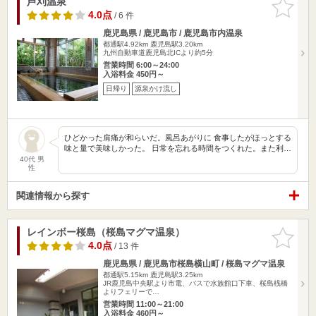
芦刈温泉
お気に入
りに追加
4.0点
/ 6 件
鹿児島県 / 鹿児島市 / 鹿児島市内温泉
都通駅4.92km
鹿児島駅3.20km
九州自動車道鹿児島北ICより約5分
営業時間 6:00～24:00
入浴料金 450円～
日帰り
源泉かけ流し
ひどかった肩痛が和らいだ。風呂あがりに 食事したがほっとする
味と量で美味しかった。 日常を忘れる時間をつくれた。また利…
40代 男
性
関連情報から探す
レインボー桜島（桜島マグマ温泉）
お気に入
りに追加
4.0点
/ 13 件
鹿児島県 / 鹿児島市桜島横山町 / 桜島マグマ温泉
都通駅5.15km
鹿児島駅3.25km
JR鹿児島中央駅より市電、バスで水族館口下車、桜島桟橋
よりフェリーで…
営業時間 11:00～21:00
入浴料金 460円～