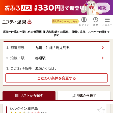
購入済チケットはこちら
ログイン
履歴
メニュー
源泉かけ流しが楽しめる都通駅(鹿児島県)近くの温泉、日帰り温泉、スーパー銭湯おす
すめ
1. 都道府県
九州・沖縄 / 鹿児島県
2. 沿線・駅
都通駅
3. こだわり条件
源泉かけ流し
こだわり条件を変更する
リストから探す
地図から探す
シルクイン鹿児島
お気に入
りに追加