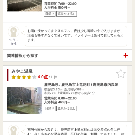
営業時間 7:00～22:00
入浴料金 500円～
日帰り
源泉かけ流し
お湯に浸かってすぐヌルヌル。夜は少し薄暗い中で入りますが、
湯温も熱すぎなくて良いです。ドライヤーは受付で貸してもらえ
ます。…
50代～
女性
関連情報から探す
みやこ温泉
お気に入
りに追加
4.0点
/ 1 件
鹿児島県 / 鹿児島市上竜尾町 / 鹿児島市内温泉
都通駅3.35km
鹿児島駅589m
市営バス 上竜尾町バス停から徒歩1分
営業時間 6:00～22:00
入浴料金 460円～
日帰り
源泉かけ流し
南洲公園から程近く、鹿児島市上竜尾町の坂元交差点の角に佇
む、少し小さめな温泉銭湯。平日の午後、利用してみました。 建