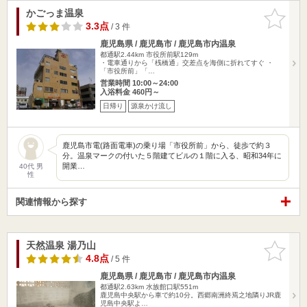
かごっま温泉
お気に入
りに追加
3.3点
/ 3 件
鹿児島県 / 鹿児島市 / 鹿児島市内温泉
都通駅2.44km
市役所前駅129m
・電車通りから「桟橋通」交差点を海側に折れてすぐ ・
「市役所前」「…
営業時間 10:00～24:00
入浴料金 460円～
日帰り
源泉かけ流し
鹿児島市電(路面電車)の乗り場「市役所前」から、徒歩で約３
分。温泉マークの付いた５階建てビルの１階に入る、昭和34年に
開業…
40代 男
性
関連情報から探す
天然温泉 湯乃山
お気に入
りに追加
4.8点
/ 5 件
鹿児島県 / 鹿児島市 / 鹿児島市内温泉
都通駅2.63km
水族館口駅551m
鹿児島中央駅から車で約10分。西郷南洲終焉之地隣りJR鹿
児島中央駅よ…