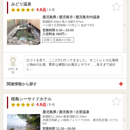
みどり温泉
お気に入
りに追加
4.8点
/ 4 件
鹿児島県 / 鹿児島市 / 鹿児島市内温泉
都通駅8.08km
竜ケ水駅5.87km
バス緑ケ丘団地南バス停より 徒歩で5分
営業時間 5:30～23:00
入浴料金 460円～
日帰り
源泉かけ流し
口コミを見て、ここだ!!と行ってきました。 すごくレトロな風情
と熱めのお湯、豊富な種類のお風呂とサウナ……良すぎて紹介
し…
30代 女
性
関連情報から探す
桜島シーサイドホテル
お気に入
りに追加
4.8点
/ 9 件
鹿児島県 / 鹿児島市 / 古里温泉
都通駅11.38km
騎射場駅10.26km
JR鹿児島駅より桜島フェリーで15分、鹿児島交通バスで1
5分
営業時間 11:30～20:00