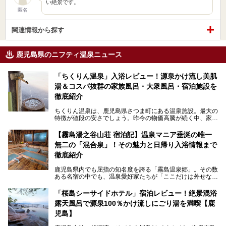
い絶景です。
匿名
関連情報から探す
鹿児島県のニフティ温泉ニュース
「ちくりん温泉」入浴レビュー！源泉かけ流し美肌
湯＆コスパ抜群の家族風呂・大衆風呂・宿泊施設を
徹底紹介
ちくりん温泉は、鹿児島県さつま町にある温泉施設。最大の
特徴が値段の安さでしょう。昨今の物価高騰が続く中、家族
風呂1室1時間900円・大衆風呂大人1人300円、宿泊大人1人
4,000円～、と驚くべき価格を維持。
【霧島湯之谷山荘 宿泊記】温泉マニア垂涎の唯一
無二の「混合泉」！その魅力と日帰り入浴情報まで
さらに、源泉100％かけ流しのツルツル美肌湯を堪能できる
点にも注目すべき。30年以上全国の温泉を巡った筆者の経
徹底紹介
験上、穴場中の穴場と言っても決して過言ではありません。
鹿児島県内でも屈指の知名度を誇る「霧島温泉郷」。その数
今回は「ちくりん温泉」の家族風呂・大衆風呂・宿泊施設に
ある名宿の中でも、温泉愛好家たちが「ここだけは外せな
ついて、徹底レビューします！
い」と熱い視線を送るのが「霧島湯之谷山荘（以下：湯之谷
山荘）」です。
「桜島シーサイドホテル」宿泊レビュー！絶景混浴
露天風呂で源泉100％かけ流しにごり湯を満喫【鹿
最大の魅力は、ここでしか体験できない絶妙なバランスの
「自噴混合泉」。今回は、その極上の湯を心ゆくまで堪能す
児島】
べく宿泊し、実際に感じたお湯のちからと宿の魅力を詳しく
レポートします。