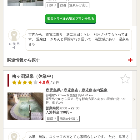
日帰り
宿泊
源泉かけ流し
楽天トラベルの宿泊プランを見る
市内から、市電に乗り 週に三回くらい 利用させてもらってま
す。 温泉は きちんと掃除が行き届いて 清潔感があり 温泉も
きち…
40代 男
性
関連情報から探す
梅ヶ渕温泉（休業中）
お気に入
りに追加
4.0点
/ 3 件
鹿児島県 / 鹿児島市 / 鹿児島市内温泉
都通駅5.28km
水族館口駅4.41km
鹿児島北ICから国道3号を郡山方面へ向かい看板に従い左
折、車で1分
営業時間 6:00～22:30
入浴料金 390円～
日帰り
源泉かけ流し
温泉、施設、スタッフの方とても素晴らしいです。 ただ、常連さ