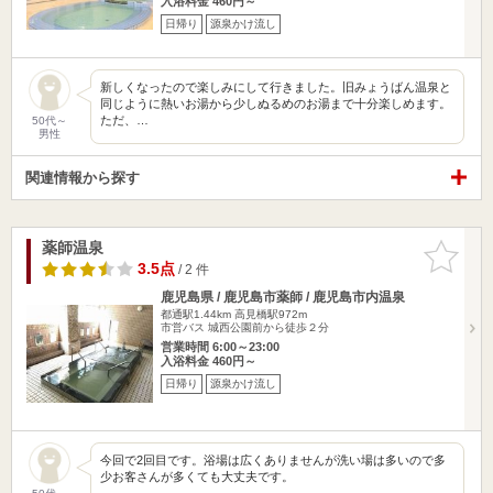
入浴料金 460円～
日帰り
源泉かけ流し
新しくなったので楽しみにして行きました。旧みょうばん温泉と
同じように熱いお湯から少しぬるめのお湯まで十分楽しめます。
ただ、…
50代～
男性
関連情報から探す
薬師温泉
お気に入
りに追加
3.5点
/ 2 件
鹿児島県 / 鹿児島市薬師 / 鹿児島市内温泉
都通駅1.44km
高見橋駅972m
市営バス 城西公園前から徒歩２分
営業時間 6:00～23:00
入浴料金 460円～
日帰り
源泉かけ流し
今回で2回目です。浴場は広くありませんが洗い場は多いので多
少お客さんが多くても大丈夫です。