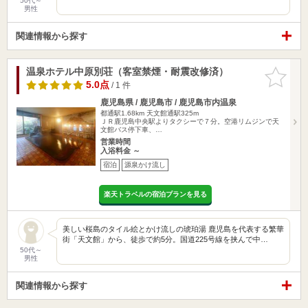
50代～
男性
関連情報から探す
温泉ホテル中原別荘（客室禁煙・耐震改修済）
お気に入
りに追加
5.0点
/ 1 件
鹿児島県 / 鹿児島市 / 鹿児島市内温泉
都通駅1.68km
天文館通駅325m
ＪＲ鹿児島中央駅よりタクシーで７分。空港リムジンで天
文館バス停下車、…
営業時間
入浴料金 ～
宿泊
源泉かけ流し
楽天トラベルの宿泊プランを見る
美しい桜島のタイル絵とかけ流しの琥珀湯 鹿児島を代表する繁華
街「天文館」から、徒歩で約5分。国道225号線を挟んで中…
50代～
男性
関連情報から探す