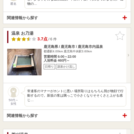
物の…
匿名
関連情報から探す
温泉 お乃湯
お気に入
りに追加
3.7点
/ 6 件
鹿児島県 / 鹿児島市 / 鹿児島市内温泉
都通駅4.00km
鹿児島中央駅3.60km
営業時間 6:00～22:00
入浴料金 460円～
日帰り
源泉かけ流し
常連客のマナーがホントに悪い 場所取りはもちろん我が物顔で行
動するので。新規の客は隅っこで小さくなりそそくさと上がる感
じ…
50代～
女性
関連情報から探す