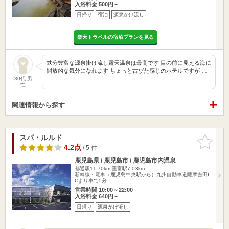
入浴料金 500円～
日帰り
宿泊
源泉かけ流し
楽天トラベルの宿泊プランを見る
鉄分豊富な源泉掛け流し露天温泉は最高です 目の前に見える海に
開放的な気分になれます ちょっと古びた感じのホテルですが …
30代 男
性
関連情報から探す
スパ・ルルド
お気に入
りに追加
4.2点
/ 5 件
鹿児島県 / 鹿児島市 / 鹿児島市内温泉
都通駅11.70km
重富駅7.03km
新幹線・電車（鹿児島中央駅から）九州自動車道薩摩吉田I
Cより車で5分…
営業時間 10:00～22:00
入浴料金 640円～
日帰り
源泉かけ流し