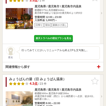
3.5点
/ 2 件
鹿児島県 / 鹿児島市 / 鹿児島市内温泉
都通駅275m
高見橋駅444m
鹿児島中央駅より徒歩3分鹿児島ICより約5分
営業時間 12:00～23:00
入浴料金 1,000円～
日帰り
宿泊
源泉かけ流し
楽天トラベルの宿泊プランを見る
行ってみてください｡リニューアルも終えCPも文句無し。
匿名
関連情報から探す
みょうばんの湯（旧 みょうばん温泉）
お気に入
りに追加
4.3点
/ 23 件
鹿児島県 / 鹿児島市 / 鹿児島市内温泉
都通駅490m
鹿児島中央駅286m
JR鹿児島中央駅（西口）から城西通りへ左折、徒歩3分。
城西通り添い。…
営業時間 8:00～22:00