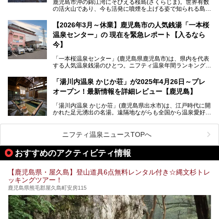
鹿児島市沖の錦江湾にそびえる桜島(さくらじま)。世界有数
の活火山であり、今も活発に噴煙を上げる姿で知られる島で
また、気軽に立ち寄りたい方のための「日帰り入浴情報」も
す。「桜島シーサイドホテル」は桜島の南端付近に佇むリゾ
併せて解説。温泉マニアをも唸らせる“生きたお湯”の正体に
ートホテル。最大の魅力が、錦江湾に面した絶景混浴露天風
【2026年3月～休業】鹿児島市の人気銭湯「一本桜
迫ります。
呂でしょう。源泉100％かけ流しのにごり湯は、多くの温泉
温泉センター」の 現在を緊急レポート【入るなら
ファンを魅了する存在です。
今】
今回筆者自ら宿泊。桜島シーサイドホテルの“温泉”はじめ、
食事やアクセスなど詳細レビューします。
「一本桜温泉センター」(鹿児島県鹿児島市)は、県内を代表
する人気温泉銭湯のひとつ。ニフティ温泉年間ランキング2
025では、鹿児島県総合第4位を獲得。年中無休かつ24時間
営業なので、就寝前の入浴や寝起き一番の朝湯など利便性が
「湯川内温泉 かじか荘」が2025年4月26日～プレ
抜群！ 多くの常連客やファンでいつも賑わっています。し
オープン！最新情報を詳細レビュー【鹿児島】
かし建物の老朽化に伴い、2026年2月28日24時をもって休
業。現在の施設を取り壊し・同じ場所に新築するため、再開
「湯川内温泉 かじか荘」(鹿児島県出水市)は、江戸時代に開
は約2年後を予定しています。
かれた足元湧出の名湯。遠隔地ながらも全国から温泉愛好家
が訪れ、温泉ファンなら一度は入ってみたい憧れの温泉とも
今回は2025年の年末に訪問・現地体験し、一本桜温泉セン
いえる存在です。2023年にいったん閉館しましたが、その
ターの“現在”を緊急レポートします！
後経営が変わり、復旧作業を実施。2025年4月26日に日帰
ニフティ温泉ニュースTOPへ
り入浴施設としてプレオープンしました。
おすすめのアクティビティ情報
筆者自身、閉館中もボランティア作業や取材等で数回現地へ
【鹿児島県・屋久島】登山道具6点無料レンタル付き☆縄文杉トレ
乗り込みましたが、今回もオープン前日から初日にかけて現
ッキングツアー！
地訪問。リニューアルした浴室・最新情報を中心に、以前と
の相違点や注意事項などを詳細レビューします。
鹿児島県熊毛郡屋久島町安房115