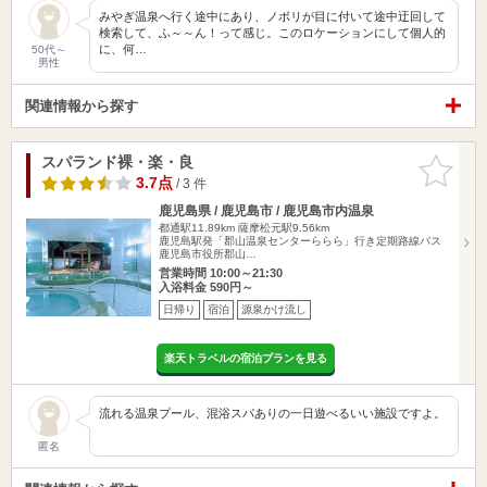
みやぎ温泉へ行く途中にあり、ノボリが目に付いて途中迂回して
検索して、ふ～～ん！って感じ。このロケーションにして個人的
に、何…
50代～
男性
関連情報から探す
スパランド裸・楽・良
お気に入
りに追加
3.7点
/ 3 件
鹿児島県 / 鹿児島市 / 鹿児島市内温泉
都通駅11.89km
薩摩松元駅9.56km
鹿児島駅発「郡山温泉センターららら」行き定期路線バス
鹿児島市役所郡山…
営業時間 10:00～21:30
入浴料金 590円～
日帰り
宿泊
源泉かけ流し
楽天トラベルの宿泊プランを見る
流れる温泉プール、混浴スパありの一日遊べるいい施設ですよ。
匿名