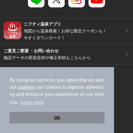
ニフティ温泉アプリ
地図から温泉検索！お得な限定クーポンも！
今すぐダウンロード！
ご意見ご要望 ・お問い合わせ
施設データの新規追加や修正依頼もこちらから
スマートフォン
/
PC
加盟店募集（資料請求）
広告出稿のご案内
By using our services, you agree that we and
our
partners
use cookies to improve advertisi
利用規約
ライフスタイルMEMBERS+規約
ng and enhance your experience on our servi
特定商取引法に基づく表記
ヘルプ
採用情報
ces.
Learn more
運営会社
個人情報保護ポリシー
©NIFTY Lifestyle Co., Ltd.
OK