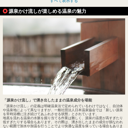
すべて表示する
源泉かけ流しが楽しめる温泉の魅力
「源泉かけ流し」で湧き出したままの温泉成分を堪能
「源泉かけ流し」の定義は明確温泉法で定められているわけではなく、自治体
や温泉地によって異なりますが、一般社団法人日本温泉協会では「新しい源泉
を常時浴槽に注ぎ続けてあふれさせる状態」とされています。
地底を流れる温泉の水脈を掘り当てる作業は難しく、源泉の温度が高すぎたり
低すぎたりする場合もあります。その際は、湧き出したままの成分が損なわれ
ない範囲で加水や加温を行うことでより快適な温度を保っている場合もありま