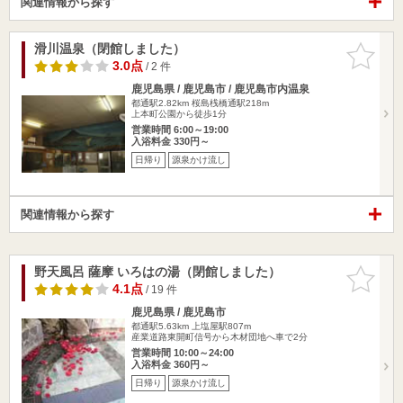
関連情報から探す
滑川温泉（閉館しました）
お気に入
りに追加
3.0点
/ 2 件
鹿児島県 / 鹿児島市 / 鹿児島市内温泉
都通駅2.82km
桜島桟橋通駅218m
上本町公園から徒歩1分
営業時間 6:00～19:00
入浴料金 330円～
日帰り
源泉かけ流し
関連情報から探す
野天風呂 薩摩 いろはの湯（閉館しました）
お気に入
りに追加
4.1点
/ 19 件
鹿児島県 / 鹿児島市
都通駅5.63km
上塩屋駅807m
産業道路東開町信号から木材団地へ車で2分
営業時間 10:00～24:00
入浴料金 360円～
日帰り
源泉かけ流し