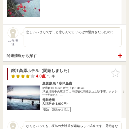
悲しいい まじでずっと悲しんでる いろはの湯好きだったのに
10代 男
性
関連情報から探す
錦江高原ホテル（閉館しました）
お気に入
りに追加
4.0点
/ 5 件
鹿児島県 / 鹿児島市
都通駅10.89km
坂之上駅3.36km
JR鹿児島中央駅西口より指宿枕崎線坂之上駅下車、タクシ
ーで約15分、…
営業時間
入浴料金 1,000円～
宿泊
源泉かけ流し
なんといっても、桜島の大眺望が素晴らしい温泉です。見飽きな