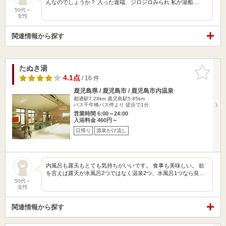
んなのでしょうか？ 入った途端、ジロジロみられ 私が湯船…
50代～
女性
関連情報から探す
たぬき湯
お気に入
りに追加
4.1点
/ 16 件
鹿児島県 / 鹿児島市 / 鹿児島市内温泉
都通駅7.28km
鹿児島駅5.85km
バス千年橋バス停より 徒歩で1分
営業時間 6:00～24:00
入浴料金 460円～
日帰り
源泉かけ流し
内風呂も露天もとても気持ちがいいです。 食事も美味しい。 欲
を言えば露天が水風呂2つではなく温泉2つ、水風呂1つなら良…
50代～
女性
関連情報から探す