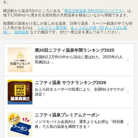
す。
横浜駅から徒歩5分のところにある「
横浜天然温泉 SPA EAS(スパイアス)
」は、
地下1,500mから湧き出る琥珀色の天然温泉を都会にいながら堪能できます。
都通駅の源泉かけ流しが楽しめる温泉、日帰り温泉、スーパー銭湯の中でも特
に人気があるのは、
シルクイン鹿児島
、
みょうばんの湯（旧 みょうばん温
泉）
、
薬師温泉
などの施設です。ぜひ一度は足を運んでみてください。
第20回ニフティ温泉年間ランキング2025
全国約2.2万件の中から頂点に選ばれた、2025年の人
気施設は…
ニフティ温泉 サウナランキング2026
おふろ好きユーザーの投票により、全国No.1サウナが
決定！
ニフティ温泉プレミアムクーポン
ノジマモバイル会員向け 通常よりもお得な「特別価
格」で人気の温泉を満喫できる！