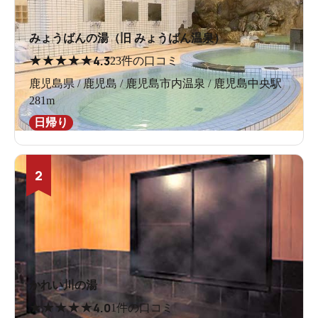
みょうばんの湯（旧 みょうばん温泉）
★
★
★
★
★
4.3
23件の口コミ
鹿児島県 / 鹿児島 / 鹿児島市内温泉 / 鹿児島中央駅
281m
日帰り
2
かれい川の湯
★
★
★
★
★
4.0
1件の口コミ