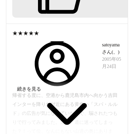
湯上りには、冷た～い天然水（温泉？）をゴク
ゴク飲めてチョッピリ嬉しい。
★
★
★
★
★
satoyama
さん(
、
)
2005年05
月24日
続きを見る
帰省する度に、空港から鹿児島市内へ向かう吉田
インターを降りた付近にある黄色い「スパ・ルル
ド」の広告が気になっていたので、騙されたつも
りで行ってみました。途中、道に迷ってしまっ
た？！って位、なんにもない山道の奥にありま