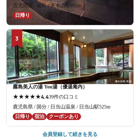
鹿児島県 / 霧島 / 表木山駅895m
日帰り
3
霧島美人の湯 You湯（優湯庵内）
★
★
★
★
★
4.4
39件の口コミ
鹿児島県 / 国分 / 日当山温泉 / 日当山駅525m
日帰り
宿泊
クーポンあり
会員登録して続きを見る