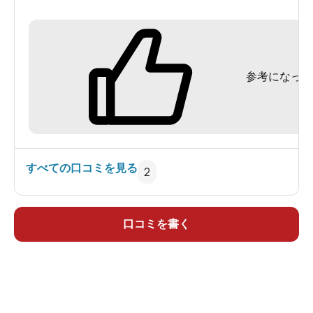
す。
お風呂はシンプルな浴槽が2つと清潔で広々とした
洗い場だけ。今流行りの何種類もの浴槽やサウナ
参考になった
を期待していたので、正直「えっ..」とがっかりし
ました。
昼間で他にお客さんもなく、ゆっくりとくつろげ
ました。浴槽の壁には能書き（ごめんなさい）が
びっしりと書いてあります。
すべての口コミを見る
2
なるほど、無色透明のお湯は肌への抵抗もなくと
にかく綺麗！！
湯上がり後1日はびっくりですが、肌のキメが整い
口コミを書く
「一皮むけた」という言葉がビッタリの状態が持
続しました。
それから何度か通いましたが、本当にすごい効果
です。