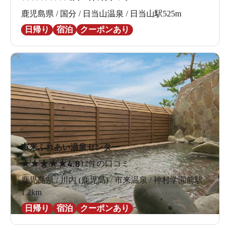
鹿児島県 / 国分 / 日当山温泉 / 日当山駅525m
日帰り
宿泊
クーポンあり
市来ふれあい温泉センター
★
★
★
★
★
4.8
12件の口コミ
鹿児島県 / 川内 (鹿児島) / 市来温泉 / 神村学園前駅
1.2km
日帰り
宿泊
クーポンあり