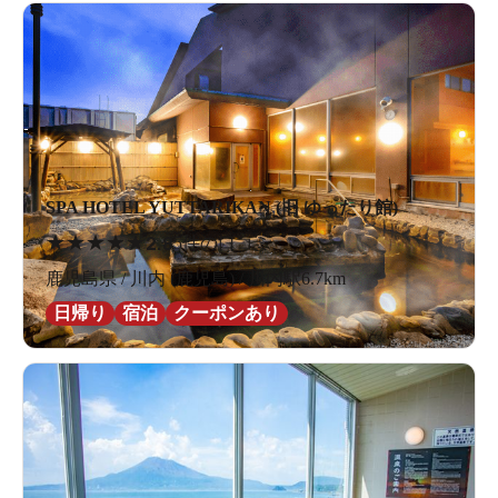
SPA HOTEL YUTTARIKAN (旧 ゆったり館)
★
★
★
★
★
2.8
5件の口コミ
鹿児島県 / 川内 (鹿児島) / 川内駅6.7km
日帰り
宿泊
クーポンあり