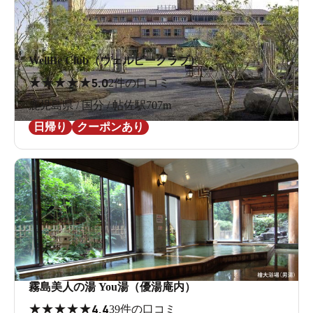
WellBe Club（ウェルビークラブ）
★
★
★
★
★
5.0
2件の口コミ
鹿児島県 / 国分 / 帖佐駅707m
日帰り
クーポンあり
霧島美人の湯 You湯（優湯庵内）
★
★
★
★
★
4.4
39件の口コミ