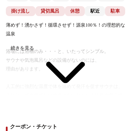
掛け流し
貸切風呂
休憩
駅近
駐車
薄めず！湧かさず！循環させず！源泉100％！の理想的な
温泉
続きを見る
浴場には浴槽のみ・・・と、いたってシンプル。
サウナや気泡風呂などの設備がないのには、
理由があります。
人工的に強烈な温度で体を温めて発汗を促すサウナは、
人にとって自然でないのではないかという社長の考えで
あり、またそれ以前に「スパ・ルルド」の温泉そのもの
が自然な発汗を促すので、サウナは必要ないとも言える
のです。
クーポン・チケット