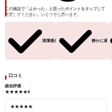
この施設で「よかった」と思ったポイントをタップして
投票してください。いくつでも選べます。
投票ありがとうございます
投票ありがとうございます
清潔感がある
静かに過ご
口コミ
総合評価
4
★
★
★
★
★
★
★
★
★
★