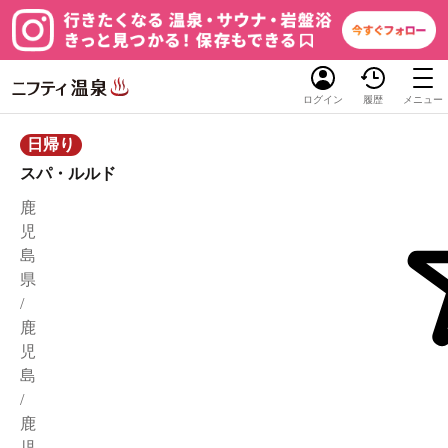
ログイン
履歴
メニュー
日帰り
スパ・ルルド
鹿
児
島
県
/
鹿
児
島
/
鹿
児