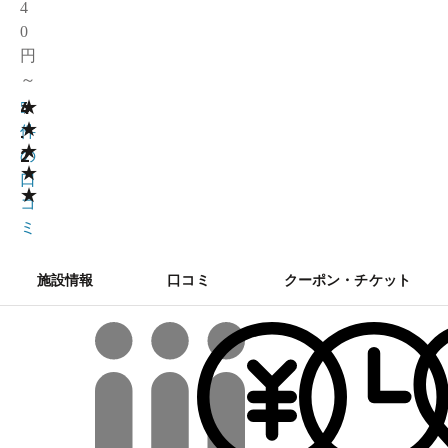
4
0
円
～
★
4
5
★
.
件
★
2
の
★
口
★
コ
ミ
施設情報
口コミ
クーポン・チケット