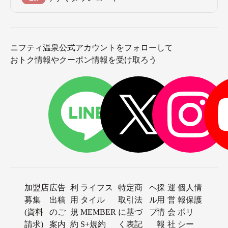
ニフティ温泉公式アカウントをフォローして
おトク情報やクーポン情報を受け取ろう
加盟店
広告
利
ライフス
特定商
ヘ
採
運
個人情
募集
出稿
用
タイル
取引法
ル
用
営
報保護
(資料
のご
規
MEMBER
に基づ
プ
情
会
ポリ
請求)
案内
約
S+規約
く表記
報
社
シー