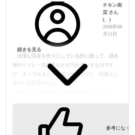
チキン南
蛮
さん
(
、
)
2008年08
月11日
続きを見る
清潔な温泉を売りにしている所に限って、脱衣
場やトイレ・洗面器などが汚れているものです
が、入ってみると、お湯ばかりでなく、設備もこ
ぎれいな温泉でした。
小さな２つの浴槽だけの無駄がない「シンプ
ル・イズ・ベスト」のＰＨ７．９の柔らかい美人
の湯でした。
湯温がちょっと高めなので、長く浸かっていら
参考になった
れないのが残念でした。