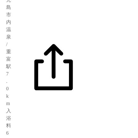
島
市
内
温
泉
/
重
富
駅
7
.
0
k
m
入
浴
料
6