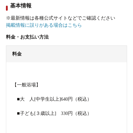
基本情報
鹿児島市内のほとんどの銭湯は330円で温泉に入れ
ます。それを考えると600円は高いと思いますが、
※最新情報は各種公式サイトなどでご確認ください
違いは明確です！
掲載情報に誤りがある場合はこちら
欠点は交通の便が不便なところだけですね。
料金・お支払い方法
余談ですが、後楽園のラ○ーアのフォットネス＆ス
料金
パに通っていますが、「スパ・ルルド」のお湯に
馴れてしまうと、「このお湯いつ入れ替えたんだ
ろう...」とか、肌にピリピリと刺激を感じるように
【一般浴場】
なり、スパ会員は辞めてしまいました。
■大 人[中学生以上]640円（税込）
■子ども[３歳以上] 330円（税込）