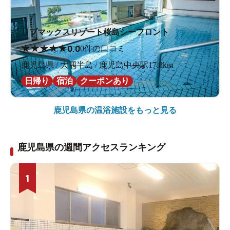
リブマックスリゾート桜島シーフロント
★
★
★
★
★
0.0
0件の口コミ
鹿児島県 / 大隅半島 / 鹿児島中央駅17.8km
日帰り
宿泊
クーポンあり
鹿児島県の
温浴施設をもっと見る
鹿児島県の週間アクセスランキング
1