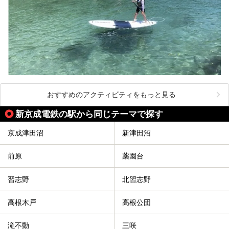
おすすめのアクティビティをもっと見る
新京成電鉄の駅から同じテーマで探す
京成津田沼
新津田沼
前原
薬園台
習志野
北習志野
高根木戸
高根公団
滝不動
三咲