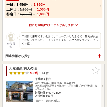
平日：
1,450円
→
1,350円
土休日：
1,600円
→
1,500円
特定日：
1,700円
→
1,600円
他にも1種類のクーポンがあります
二回目の来店です。七月にリニューアルしたようで、館内が開放
的になってました。リクライニングルーム？も増えていて、ゆっ
くり寛…
30代 男
性
関連情報から探す
天然温泉 満天の湯
お気に入
りに追加
4.0点
/ 114 件
千葉県 / 柏市
みのり台駅11.46km
我孫子駅2.18km
JR常磐線我孫子駅より阪東バス手賀の杜プラザ行利用、道
の駅しょうなん…
営業時間 9:00～24:00
入浴料金 910円～
日帰り
源泉かけ流し