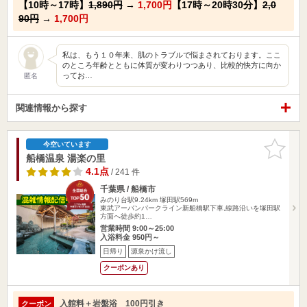
【10時～17時】
1,890円
→
1,700円
【17時～20時30分】
2,0
90円
→
1,700円
私は、もう１０年来、肌のトラブルで悩まされております。ここ
のところ年齢とともに体質が変わりつつあり、比較的快方に向か
ってお…
匿名
関連情報から探す
お気に入
今空いています
りに追加
船橋温泉 湯楽の里
4.1点
/ 241 件
千葉県 / 船橋市
みのり台駅9.24km
塚田駅569m
東武アーバンパークライン新船橋駅下車,線路沿いを塚田駅
方面へ徒歩約1…
営業時間 9:00～25:00
入浴料金 950円～
日帰り
源泉かけ流し
クーポンあり
入館料＋岩盤浴 100円引き
クーポン