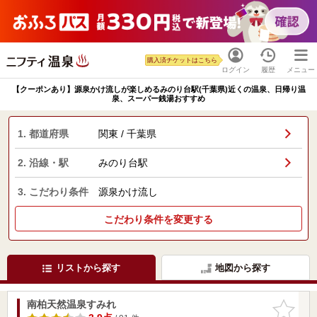
購入済チケットはこちら
ログイン
履歴
メニュー
【クーポンあり】源泉かけ流しが楽しめるみのり台駅(千葉県)近くの温泉、日帰り温
泉、スーパー銭湯おすすめ
1. 都道府県
関東 / 千葉県
2. 沿線・駅
みのり台駅
3. こだわり条件
源泉かけ流し
こだわり条件を変更する
リストから探す
地図から探す
南柏天然温泉すみれ
お気に入
りに追加