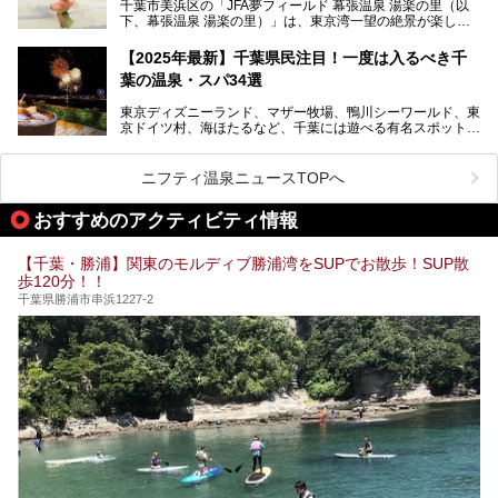
ださい。
千葉市美浜区の「JFA夢フィールド 幕張温泉 湯楽の里（以
提供元：花王株式会社【PR】
下、幕張温泉 湯楽の里）」は、東京湾一望の絶景が楽しめ
この記事は花王株式会社商品のPRレポート記事です。
る日帰り温泉です。
設備も天然温泉の露天風呂、サウナ、岩盤浴のほか、高濃度
【2025年最新】千葉県民注目！一度は入るべき千
炭酸泉、海の見えるお休み処や食事処、展望抜群の屋上ま
葉の温泉・スパ34選
で、年代を問わずたっぷり楽しめます。
東京ディズニーランド、マザー牧場、鴨川シーワールド、東
今回は人気のこの施設の中でも、特におススメしたい3つの
京ドイツ村、海ほたるなど、千葉には遊べる有名スポットが
ポイントについて厳選してお届けします。読めばきっと、行
たくさん。そんな千葉県は温泉・スパもすごいんです！千葉
きたくなること間違いなし！
県で生まれ、千葉県で育ち、つい最近まで千葉在住だった私
がお勧めする、一度は入るべき千葉の温泉・スパ34選をま
ニフティ温泉ニュースTOPへ
とめました。
おすすめのアクティビティ情報
【千葉・勝浦】関東のモルディブ勝浦湾をSUPでお散歩！SUP散
歩120分！！
千葉県勝浦市串浜1227-2