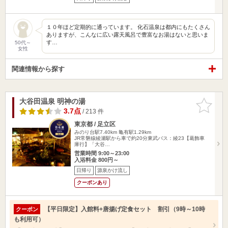
１０年ほど定期的に通っています。 化石温泉は都内にもたくさん
ありますが、こんなに広い露天風呂で豊富なお湯はないと思いま
す…
50代～
女性
関連情報から探す
大谷田温泉 明神の湯
お気に入
りに追加
3.7点
/ 213 件
東京都 / 足立区
みのり台駅7.40km
亀有駅1.29km
JR常磐線綾瀬駅から車で約20分東武バス：綾23【葛飾車
庫行】「大谷…
営業時間 9:00～23:00
入浴料金 800円～
日帰り
源泉かけ流し
クーポンあり
【平日限定】入館料+唐揚げ定食セット 割引（9時～10時
クーポン
も利用可）