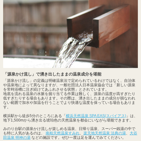
「源泉かけ流し」で湧き出したままの温泉成分を堪能
「源泉かけ流し」の定義は明確温泉法で定められているわけではなく、自治体
や温泉地によって異なりますが、一般社団法人日本温泉協会では「新しい源泉
を常時浴槽に注ぎ続けてあふれさせる状態」とされています。
地底を流れる温泉の水脈を掘り当てる作業は難しく、源泉の温度が高すぎたり
低すぎたりする場合もあります。その際は、湧き出したままの成分が損なわれ
ない範囲で加水や加温を行うことでより快適な温度を保っている場合もありま
す。
横浜駅から徒歩5分のところにある「
横浜天然温泉 SPA EAS(スパイアス)
」は、
地下1,500mから湧き出る琥珀色の天然温泉を都会にいながら堪能できます。
みのり台駅の源泉かけ流しが楽しめる温泉、日帰り温泉、スーパー銭湯の中で
も特に人気があるのは、
南柏天然温泉すみれ
、
楽天地天然温泉 法典の湯
、
大谷
田温泉 明神の湯
などの施設です。ぜひ一度は足を運んでみてください。