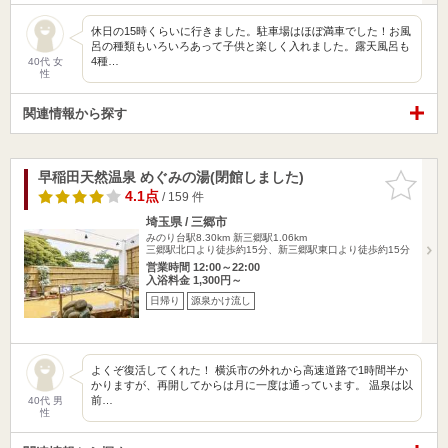
休日の15時くらいに行きました。駐車場はほぼ満車でした！お風
呂の種類もいろいろあって子供と楽しく入れました。露天風呂も
4種…
40代 女
性
関連情報から探す
早稲田天然温泉 めぐみの湯(閉館しました)
お気に入
りに追加
4.1点
/ 159 件
埼玉県 / 三郷市
みのり台駅8.30km
新三郷駅1.06km
三郷駅北口より徒歩約15分、新三郷駅東口より徒歩約15分
営業時間 12:00～22:00
入浴料金 1,300円～
日帰り
源泉かけ流し
よくぞ復活してくれた！ 横浜市の外れから高速道路で1時間半か
かりますが、再開してからは月に一度は通っています。 温泉は以
前…
40代 男
性