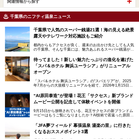
関連情報から探す
千葉県のニフティ温泉ニュース
千葉県で人気のスーパー銭湯21選！海の見える絶景
露天やテレワーク対応施設もご紹介
都内からもアクセスが良く、週末のお出かけ先としても人気
の千葉県。そんな千葉には、魅力あふれるスーパー銭湯がた
くさんあります。
待ってました！新しい魅力たっぷりの進化を遂げた
「サウナでしっかりととのいたい」「海が見える絶景で非日
「スパ＆ホテル 舞浜ユーラシア」がリニューアル
常を味わいたい」「子連れでも気兼ねなく1日過ごした
い」。
オープン
そんな多様なニーズに応える施設が揃っているため、その日
「スパ＆ホテル 舞浜ユーラシア」の“スパエリア”が、2025
の目的に合った施設がきっと見つかるはずです。
年7月からの大規模リニューアルを経て、2026年1月15日
（木）に再オープン！
さらに最近では、24時間営業で深夜まで滞在できる施設
“AI原田泰造”が登場！花王「サクセス」新ブランド
や、テレワーク・コワーキングスペースを備えた仕事もでき
新設エリアや生まれ変わった浴場・サウナの魅力を、人気キ
るスパも増えており、ただの入浴施設にとどまらない進化を
ムービー公開を記念して体験イベントを開催
ャラクター「ユーラシわん」と一緒にご紹介します。必見の
遂げています。
マル秘情報がたっぷり。ぜひチェックしてみてください！
9月15日から放映されている、花王サクセスの新ブランドム
───
本記事では、人気スーパー銭湯から絶景施設、コワーキング
ービーはもうご覧になりましたか？AI技術で若返った原田泰
提供元：SPA＆HOTEL舞浜ユーラシア【PR】
スペースや休憩スペースが充実した施設、子連れファミリー
造さんが登場して、“前を向くチカラに”というメッセージを
この記事はSPA＆HOTEL舞浜ユーラシアのPRレポート記事
向けの施設など、目的に合わせたおすすめの施設を紹介しま
伝えるムービーです。公開を記念して、スパメッツァおおた
です。
「JFA夢フィールド 幕張温泉 湯楽の里」に行きた
す。
か竜泉寺の湯にて体験イベントを開催。花王サクセスの製品
くなるおススメポイント3選
が無料で試せるチャンスです！
千葉県でスーパー銭湯選びに困った際は、ぜひ参考にしてく
───