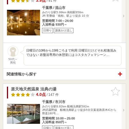
3.9点
/ 91 件
千葉県 / 流山市
みのり台駅5.99km
南柏駅858m
JR 常磐線「南柏」駅より徒歩 10 分
営業時間 7:00～24:00
入浴料金 930円～
日帰り
源泉かけ流し
日曜日の10時から15時ごろまで利用 日曜日だけどそれ程激混み
ではない 岩盤浴専用の休憩室にはコスタカフェマシーン…
50代～
男性
関連情報から探す
楽天地天然温泉 法典の湯
お気に入
りに追加
4.0点
/ 147 件
千葉県 / 市川市
みのり台駅6.82km
船橋法典駅592m
JR武蔵野線 船橋法典駅より徒歩5分京葉道路原木ICから
県道180号…
営業時間 10:00～25:00
入浴料金 850円～
日帰り
源泉かけ流し