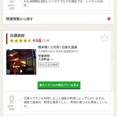
かも1時間¥1,600とリーズナブルで大満足です。シャワーの水
圧…
50代～
女性
関連情報から探す
浜膳旅館
お気に入
りに追加
4.5点
/ 2 件
熊本県 / 八代市 / 日奈久温泉
八代駅9.24km
日奈久温泉駅967m
営業時間
入浴料金 ～
宿泊
塩化物泉
楽天トラベルの宿泊プランを見る
日帰りプランを利用しました値段が料理によってちがいますが、
個室で温泉付 料理も最高でした。 料理の煮つけを美味しくいた
だ…
50代～
男性