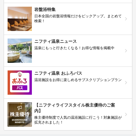
岩盤浴特集
日本全国の岩盤浴情報だけをピックアップ。まとめて
検索！
ニフティ温泉ニュース
温泉にもっと行きたくなる！お得な情報を掲載中
ニフティ温泉 おふろパス
温浴施設をお得に楽しめるサブスクリプションプラン
【ニフティライフスタイル株主優待のご案
内】
株主優待制度で人気の温浴施設に行こう！対象施設が
拡充されました！