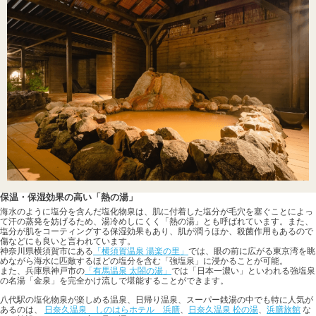
保温・保湿効果の高い「熱の湯」
海水のように塩分を含んだ塩化物泉は、肌に付着した塩分が毛穴を塞ぐことによっ
て汗の蒸発を妨げるため、湯冷めしにくく「熱の湯」とも呼ばれています。また、
塩分が肌をコーティングする保湿効果もあり、肌が潤うほか、殺菌作用もあるので
傷などにも良いと言われています。
神奈川県横須賀市にある
「横須賀温泉 湯楽の里」
では、眼の前に広がる東京湾を眺
めながら海水に匹敵するほどの塩分を含む「強塩泉」に浸かることが可能。
また、兵庫県神戸市の
「有馬温泉 太閤の湯」
では「日本一濃い」といわれる強塩泉
の名湯「金泉」を完全かけ流しで堪能することができます。
八代駅の塩化物泉が楽しめる温泉、日帰り温泉、スーパー銭湯の中でも特に人気が
あるのは、
日奈久温泉 しのはらホテル 浜膳
、
日奈久温泉 松の湯
、
浜膳旅館
な