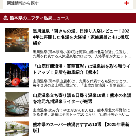
関連情報から探す
熊本県のニフティ温泉ニュース
黒川温泉「耕きちの湯」日帰り入浴レビュー！202
4年に再開した名湯を大浴場・家族風呂ともに徹底
紹介
黒川温泉(熊本県南小国町)は阿蘇山麓の北端付近に位置し、
九州を代表する人気温泉地のひとつ。入浴手形が大ヒット
し、各宿の趣の異なる露天風呂をめぐることで知られていま
す。
「山鹿灯籠浪漫・百華百彩」は温泉街を彩る和ライ
トアップ！見所を徹底紹介【熊本】
中でも「耕きち(こうきち)の湯」は露天風呂を持たないもの
の、風情ある内湯を楽しめる日帰り温泉施設。自然災害によ
山鹿温泉(熊本県山鹿市)は、九州を代表する名湯のひとつ。
り一度廃業しましたが、2024年10月に営業再開。数多くの
毎年２月の金土曜日限定で、「山鹿灯籠浪漫・百華百彩」
温泉ファンに注目される名湯です。
（やまがとうろうろまん・ひゃっかひゃくさい）が開催され
ます。和傘や竹、ろうそくなどを用いて、和情緒たっぷりの
山鹿温泉立ち寄り湯＆日帰り温泉10選！熊本の名湯
ライトアップが無料で楽しめます。
を地元九州温泉ライターが厳選
今回は再開した耕きちの湯を訪問し、全浴室(男女別大浴
2025年は、2月7～8日・14～15日・21～22日・28～3月1
場・家族風呂)を徹底紹介します！
山鹿温泉(読み方：やまがおんせん)は、熊本県北の平野部に
日、の合計8日間開催。今回は地元九州在住の筆者が、その
ある名湯。湯量は全国トップ10に入り、“山鹿千軒たらいな
見所を徹底紹介。併せて、その他イベントや立ち寄り湯も併
し”と唄われる程。また、“乙女の柔肌”とも称される柔らかな
せてご紹介します。
泉質であり、お湯の良さにも定評があります。
熊本県のスーパー銭湯おすすめ10選 【2025年最新
版】
今回は地元九州の温泉ライターの私が実際に入浴した中か
ら、山鹿温泉の旅館やホテルの立ち寄り湯・日帰り入浴施