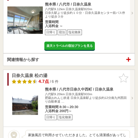
熊本県 / 八代市 / 日奈久温泉
八代駅9.12km
日奈久温泉駅820m
日奈久駅より徒歩約１０分・日奈久温泉センター前バス停
より徒歩３分
営業時間
入浴料金 ～
日帰り
宿泊
塩化物泉
楽天トラベルの宿泊プランを見る
関連情報から探す
日奈久温泉 松の湯
お気に入
りに追加
4.7点
/ 6 件
熊本県 / 八代市日奈久中西町 / 日奈久温泉
八代駅9.20km
日奈久温泉駅933m
肥薩おれんじ鉄道 日奈久温泉駅より徒歩約12分南九州西回
り自動車道 …
営業時間 8:30～20:30
入浴料金 200円～
日帰り
塩化物泉
家族風呂で利用させていただきました。とても清潔感があってし