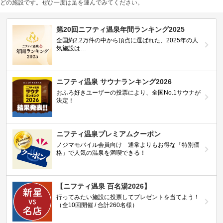
どの施設です。ぜひ一度は足を運んでみてください。
第20回ニフティ温泉年間ランキング2025
全国約2.2万件の中から頂点に選ばれた、2025年の人
気施設は…
ニフティ温泉 サウナランキング2026
おふろ好きユーザーの投票により、全国No.1サウナが
決定！
ニフティ温泉プレミアムクーポン
ノジマモバイル会員向け 通常よりもお得な「特別価
格」で人気の温泉を満喫できる！
【ニフティ温泉 百名湯2026】
行ってみたい施設に投票してプレゼントを当てよう！
（全10回開催 / 合計260名様）