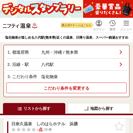
購入済チケットはこちら
ログイン
履歴
メニュー
塩化物泉が楽しめる八代駅(熊本県)近くの温泉、日帰り温泉、スーパー銭湯おすすめ
1. 都道府県
九州・沖縄 / 熊本県
2. 沿線・駅
八代駅
3. こだわり条件
塩化物泉
こだわり条件を変更する
リストから探す
地図から探す
日奈久温泉 しのはらホテル 浜膳
お気に入
りに追加
-点
/ 0 件