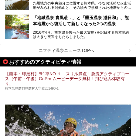
九州地方の中央部分に位置する熊本県。今なお活発な火山活
設・家族風呂の3パターンに分類し、合計10施設を厳選して
動がみられる阿蘇山と、その噴火で形成された地層からの湧
ご紹介。ぜひ、湯めぐりの参考にして下さいね！
水が多くあることから「火の国」「水の国」とも呼ばれま
す。
「地獄温泉 青風荘．」と「垂玉温泉 瀧日和」、熊
そんな熊本県は、県内の至るところから温泉が湧いている温
本地震から復活して新しくなった2つの温泉
泉県でもあります。山鹿温泉、玉名温泉、黒川温泉、人吉温
泉など有名な温泉地だけでなく、市街地にも天然温泉が湧き
2016年4月、熊本県を襲った最大震度7を記録する熊本地震
出すスーパー銭湯が豊富です。なかでも注目のスーパー銭湯
は大きな被害をもたらしました。
をピックアップしました。
阿蘇山麓の南阿蘇村の「地獄温泉 清風荘」、そして「清風
荘」から400mほど離れた「垂玉（たるたま）温泉 山口旅
ニフティ温泉ニュースTOPへ
館」の2軒は、この地震による土砂崩れなどのために、一時
期は孤立状態に。もしかしたらこの時のニュースで、「地獄
おすすめのアクティビティ情報
温泉」と「垂玉温泉」の名前を知った人もいるかもしれませ
ん。
【熊本・球磨村】ﾘﾋﾟ率NO.１ スリル満点！急流アクティブコー
この2軒は今どうなっているのでしょうか。実は現在は「地
ス（午前・午後）GoPro ムービーデータ無料！飛び込み体験有
獄温泉 青風荘．」「垂玉温泉 瀧日和」として営業を再開し
り。
ています。2021年に現地を訪問してきましたのでレポート
します。
熊本県球磨郡球磨村大字渡乙1498-1