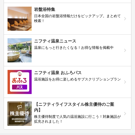
岩盤浴特集
日本全国の岩盤浴情報だけをピックアップ。まとめて
検索！
ニフティ温泉ニュース
温泉にもっと行きたくなる！お得な情報を掲載中
ニフティ温泉 おふろパス
温浴施設をお得に楽しめるサブスクリプションプラン
【ニフティライフスタイル株主優待のご案
内】
株主優待制度で人気の温浴施設に行こう！対象施設が
拡充されました！