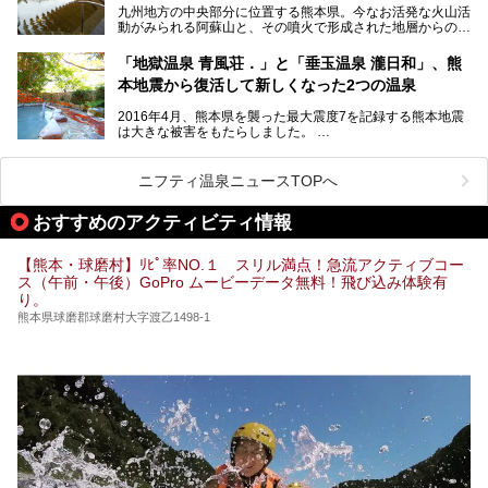
九州地方の中央部分に位置する熊本県。今なお活発な火山活
設・家族風呂の3パターンに分類し、合計10施設を厳選して
動がみられる阿蘇山と、その噴火で形成された地層からの湧
ご紹介。ぜひ、湯めぐりの参考にして下さいね！
水が多くあることから「火の国」「水の国」とも呼ばれま
す。
「地獄温泉 青風荘．」と「垂玉温泉 瀧日和」、熊
そんな熊本県は、県内の至るところから温泉が湧いている温
本地震から復活して新しくなった2つの温泉
泉県でもあります。山鹿温泉、玉名温泉、黒川温泉、人吉温
泉など有名な温泉地だけでなく、市街地にも天然温泉が湧き
2016年4月、熊本県を襲った最大震度7を記録する熊本地震
出すスーパー銭湯が豊富です。なかでも注目のスーパー銭湯
は大きな被害をもたらしました。
をピックアップしました。
阿蘇山麓の南阿蘇村の「地獄温泉 清風荘」、そして「清風
荘」から400mほど離れた「垂玉（たるたま）温泉 山口旅
ニフティ温泉ニュースTOPへ
館」の2軒は、この地震による土砂崩れなどのために、一時
期は孤立状態に。もしかしたらこの時のニュースで、「地獄
おすすめのアクティビティ情報
温泉」と「垂玉温泉」の名前を知った人もいるかもしれませ
ん。
【熊本・球磨村】ﾘﾋﾟ率NO.１ スリル満点！急流アクティブコー
この2軒は今どうなっているのでしょうか。実は現在は「地
ス（午前・午後）GoPro ムービーデータ無料！飛び込み体験有
獄温泉 青風荘．」「垂玉温泉 瀧日和」として営業を再開し
り。
ています。2021年に現地を訪問してきましたのでレポート
します。
熊本県球磨郡球磨村大字渡乙1498-1