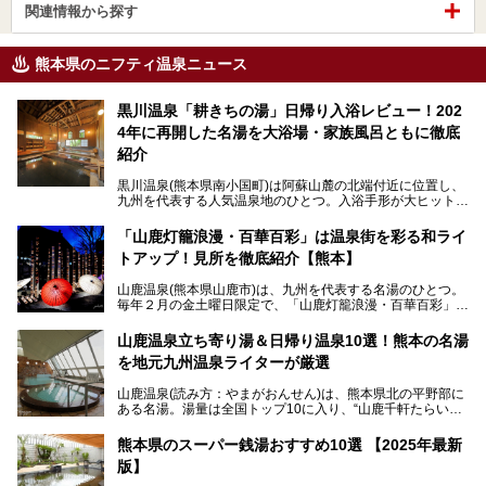
関連情報から探す
熊本県のニフティ温泉ニュース
黒川温泉「耕きちの湯」日帰り入浴レビュー！202
4年に再開した名湯を大浴場・家族風呂ともに徹底
紹介
黒川温泉(熊本県南小国町)は阿蘇山麓の北端付近に位置し、
九州を代表する人気温泉地のひとつ。入浴手形が大ヒット
し、各宿の趣の異なる露天風呂をめぐることで知られていま
す。
「山鹿灯籠浪漫・百華百彩」は温泉街を彩る和ライ
トアップ！見所を徹底紹介【熊本】
中でも「耕きち(こうきち)の湯」は露天風呂を持たないもの
の、風情ある内湯を楽しめる日帰り温泉施設。自然災害によ
山鹿温泉(熊本県山鹿市)は、九州を代表する名湯のひとつ。
り一度廃業しましたが、2024年10月に営業再開。数多くの
毎年２月の金土曜日限定で、「山鹿灯籠浪漫・百華百彩」
温泉ファンに注目される名湯です。
（やまがとうろうろまん・ひゃっかひゃくさい）が開催され
ます。和傘や竹、ろうそくなどを用いて、和情緒たっぷりの
山鹿温泉立ち寄り湯＆日帰り温泉10選！熊本の名湯
ライトアップが無料で楽しめます。
を地元九州温泉ライターが厳選
今回は再開した耕きちの湯を訪問し、全浴室(男女別大浴
2025年は、2月7～8日・14～15日・21～22日・28～3月1
場・家族風呂)を徹底紹介します！
山鹿温泉(読み方：やまがおんせん)は、熊本県北の平野部に
日、の合計8日間開催。今回は地元九州在住の筆者が、その
ある名湯。湯量は全国トップ10に入り、“山鹿千軒たらいな
見所を徹底紹介。併せて、その他イベントや立ち寄り湯も併
し”と唄われる程。また、“乙女の柔肌”とも称される柔らかな
せてご紹介します。
泉質であり、お湯の良さにも定評があります。
熊本県のスーパー銭湯おすすめ10選 【2025年最新
版】
今回は地元九州の温泉ライターの私が実際に入浴した中か
ら、山鹿温泉の旅館やホテルの立ち寄り湯・日帰り入浴施