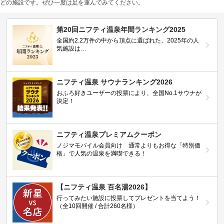
どの施設です。ぜひ一度は足を運んでみてください。
第20回ニフティ温泉年間ランキング2025
全国約2.2万件の中から頂点に選ばれた、2025年の人
気施設は…
ニフティ温泉 サウナランキング2026
おふろ好きユーザーの投票により、全国No.1サウナが
決定！
ニフティ温泉プレミアムクーポン
ノジマモバイル会員向け 通常よりもお得な「特別価
格」で人気の温泉を満喫できる！
【ニフティ温泉 百名湯2026】
行ってみたい施設に投票してプレゼントを当てよう！
（全10回開催 / 合計260名様）