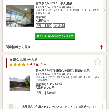
熊本県 / 八代市 / 日奈久温泉
坂本駅7.82km
日奈久温泉駅820m
日奈久駅より徒歩約１０分・日奈久温泉センター前バス停
より徒歩３分
営業時間
入浴料金 ～
日帰り
宿泊
塩化物泉
楽天トラベルの宿泊プランを見る
関連情報から探す
日奈久温泉 松の湯
お気に入
りに追加
4.7点
/ 6 件
熊本県 / 八代市日奈久中西町 / 日奈久温泉
坂本駅7.94km
日奈久温泉駅933m
肥薩おれんじ鉄道 日奈久温泉駅より徒歩約12分南九州西回
り自動車道 …
営業時間 8:30～20:30
入浴料金 200円～
日帰り
塩化物泉
家族風呂で利用させていただきました。とても清潔感があってし