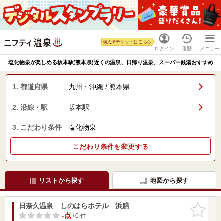
購入済チケットはこちら
ログイン
履歴
メニュー
塩化物泉が楽しめる坂本駅(熊本県)近くの温泉、日帰り温泉、スーパー銭湯おすすめ
1. 都道府県
九州・沖縄 / 熊本県
2. 沿線・駅
坂本駅
3. こだわり条件
塩化物泉
こだわり条件を変更する
リストから探す
地図から探す
日奈久温泉 しのはらホテル 浜膳
お気に入
りに追加
-点
/ 0 件