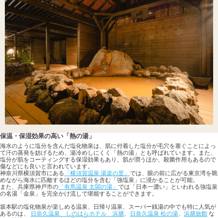
保温・保湿効果の高い「熱の湯」
海水のように塩分を含んだ塩化物泉は、肌に付着した塩分が毛穴を塞ぐことによっ
て汗の蒸発を妨げるため、湯冷めしにくく「熱の湯」とも呼ばれています。また、
塩分が肌をコーティングする保湿効果もあり、肌が潤うほか、殺菌作用もあるので
傷などにも良いと言われています。
神奈川県横須賀市にある
「横須賀温泉 湯楽の里」
では、眼の前に広がる東京湾を眺
めながら海水に匹敵するほどの塩分を含む「強塩泉」に浸かることが可能。
また、兵庫県神戸市の
「有馬温泉 太閤の湯」
では「日本一濃い」といわれる強塩泉
の名湯「金泉」を完全かけ流しで堪能することができます。
坂本駅の塩化物泉が楽しめる温泉、日帰り温泉、スーパー銭湯の中でも特に人気が
あるのは、
日奈久温泉 しのはらホテル 浜膳
、
日奈久温泉 松の湯
、
浜膳旅館
な