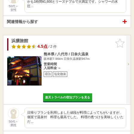
かも1時間¥1,600とリーズナブルで大満足です。シャワーの水
圧…
50代～
女性
関連情報から探す
浜膳旅館
お気に入
りに追加
4.5点
/ 2 件
熊本県 / 八代市 / 日奈久温泉
坂本駅7.96km
日奈久温泉駅967m
営業時間
入浴料金 ～
宿泊
塩化物泉
楽天トラベルの宿泊プランを見る
日帰りプランを利用しました値段が料理によってちがいますが、
個室で温泉付 料理も最高でした。 料理の煮つけを美味しくいた
だ…
50代～
男性