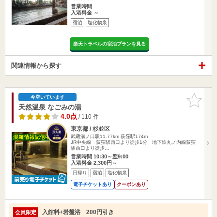
営業時間
入浴料金 ～
宿泊
塩化物泉
楽天トラベルの宿泊プランを見る
関連情報から探す
お気に入
今空いています
りに追加
天然温泉 なごみの湯
4.0点
/ 110 件
東京都 / 杉並区
武蔵溝ノ口駅11.77km
荻窪駅174m
JR中央線 荻窪駅西口より徒歩1分 地下鉄丸ノ内線荻窪
駅西口より徒歩…
営業時間 10:30～翌9:00
入浴料金 2,300円～
日帰り
宿泊
塩化物泉
電子チケットあり
クーポンあり
入館料+岩盤浴 200円引き
会員限定