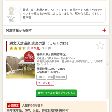
最近、良く利用させてもらってます。会員カードも作ったのでポ
イントを貯めるのが楽しみになりました。駅からも近いですし、
駐車場…
50代～
男性
関連情報から探す
縄文天然温泉 志楽の湯（しらくのゆ）
お気に入
りに追加
3.9点
/ 338 件
神奈川県 / 川崎市幸区
武蔵溝ノ口駅9.10km
矢向駅304m
JR南武線矢向駅下車、徒歩約６分 川崎駅西口より「川崎市
営バス６３・…
営業時間 10:00～24:00
入浴料金 1,170円～
日帰り
宿泊
塩化物泉
クーポンあり
楽天トラベルの宿泊プランを見る
入館料50円引き
会員限定
※年末年始、GW、お盆、特定日期間利用不可