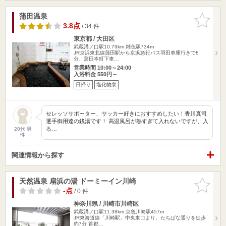
蒲田温泉
お気に入
りに追加
3.8点
/ 34 件
東京都 / 大田区
武蔵溝ノ口駅10.79km
雑色駅734m
JR京浜東北線蒲田駅から京浜急行バス羽田車庫行きで8
分、蒲田本町下車…
営業時間 10:00～24:00
入浴料金 550円～
日帰り
塩化物泉
セレッソサポーター、サッカー好きにおすすめしたい！香川真司
選手御用達の銭湯です！ 高温風呂が熱すぎて入れないですが、入
る…
20代 男
性
関連情報から探す
天然温泉 扇浜の湯 ドーミーイン川崎
お気に入
りに追加
-点
/ 0 件
神奈川県 / 川崎市川崎区
武蔵溝ノ口駅11.38km
京急川崎駅457m
JR東海道線「川崎駅」中央東口より、たちばな通りを徒歩
約7分 首都…