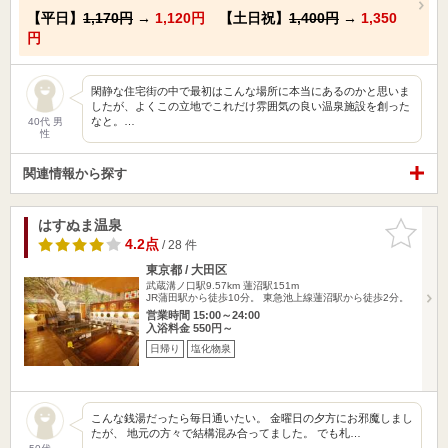
【平日】
1,170円
→
1,120円
【土日祝】
1,400円
→
1,350
円
閑静な住宅街の中で最初はこんな場所に本当にあるのかと思いま
したが、よくこの立地でこれだけ雰囲気の良い温泉施設を創った
なと。…
40代 男
性
関連情報から探す
はすぬま温泉
お気に入
りに追加
4.2点
/ 28 件
東京都 / 大田区
武蔵溝ノ口駅9.57km
蓮沼駅151m
JR蒲田駅から徒歩10分。 東急池上線蓮沼駅から徒歩2分。
営業時間 15:00～24:00
入浴料金 550円～
日帰り
塩化物泉
こんな銭湯だったら毎日通いたい。 金曜日の夕方にお邪魔しまし
たが、 地元の方々で結構混み合ってました。 でも札…