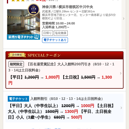
神奈川県 / 横浜市都筑区中川中央
武蔵溝ノ口駅6.28km
センター北駅381m
横浜市営地下鉄センター北、センター南各駅より徒歩5分
都筑ICより区役…
営業時間 10:00～24:00
入浴料金 1,200円～
日帰り
塩化物泉
電子チケットあり
【百名湯受賞記念】大人入館料200円引き（8/10・12・1
期間限定
3・14は土日祝料金）
【平日】
1,200円
→
1,000円
【土日祝】
1,500円
→
1,300
円
入館料割引（8/10・12・13・14は土日祝料金）
電子チケット
【平日】大人（中学生以上）
1200円
→
1000円
【土日祝】
大人（中学生以上）
1500円
→
1300円
【平日、土日祝全
日】小人（3歳~小学生）
680円
→
500円