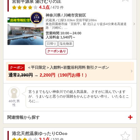
宮前平源泉 湯けむりの庄
4.1点
/ 470 件
神奈川県 / 川崎市宮前区
武蔵溝ノ口駅3.03km
宮前平駅168m
東急田園都市線「宮前平」駅 北口より徒歩4分東名高速道
路「川崎IC」…
営業時間 10:00～24:00
入浴料金 1,540円～
日帰り
塩化物泉
クーポンあり
＜平日限定＞入館料+岩盤浴利用料 割引クーポン
クーポン
通常
2,390円
→
2,200円（190円お得！）
言うまでもない神奈川での超人気温泉。 さすがに混んでいます
が、うまいなと思うのが混雑をかんじさせない作り。 いたるとこ
ろに…
40代 男
性
関連情報から探す
港北天然温泉ゆったりCOco
お気に入
りに追加
3.1点
/ 100 件