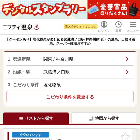
購入済チケットはこちら
ログイン
履歴
メニュー
【クーポンあり】塩化物泉が楽しめる武蔵溝ノ口駅(神奈川県)近くの温泉、日帰り温
泉、スーパー銭湯おすすめ
1. 都道府県
関東 / 神奈川県
2. 沿線・駅
武蔵溝ノ口駅
3. こだわり条件
塩化物泉
こだわり条件を変更する
リストから探す
地図から探す
お気に入
今空いています
りに追加