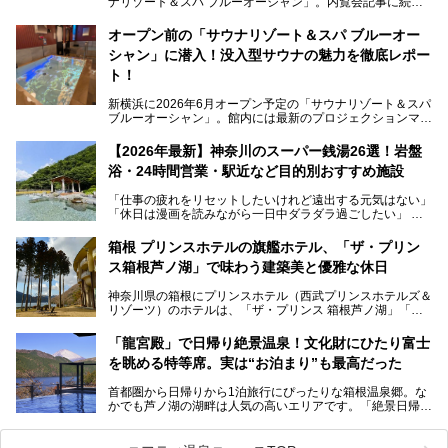
ナリゾート＆スパ ブルーオーシャン」。内覧会記事に続
き、今回は実際に体験してみたリアルな様子をレポートしま
す。サウナや水風呂の気持ちよさはもちろん、リラックスス
オープン前の「サウナリゾート＆スパ ブルーオー
ペースの過ごしやすさまで徹底チェック。新横浜エリアで日
シャン」に潜入！没入型サウナの魅力を徹底レポー
常の疲れをリセットしたい人、ライブやスポーツ観戦遠征組
は必見です。
ト！
新横浜に2026年6月オープン予定の「サウナリゾート＆スパ
ブルーオーシャン」。館内には最新のプロジェクションマッ
ピングが多用され、まるで世界を旅しているかのような圧倒
的な“没入感（イマーシブ）”を体験できます。
【2026年最新】神奈川のスーパー銭湯26選！岩盤
浴・24時間営業・駅近など目的別おすすめ施設
「仕事の疲れをリセットしたいけれど遠出する元気はない」
今回は、そんな大注目の施設に一足先にお邪魔し、その全貌
「休日は漫画を読みながら一日中ダラダラ過ごしたい」
を見学させていただきました！
「子ども連れでも気兼ねなく、家事を忘れてリフレッシュし
たい」
サウナ室の中に咲き誇る桜、魚たちが泳ぐ水風呂、そしてバ
箱根 プリンスホテルの旗艦ホテル、「ザ・プリン
リのビーチを思わせる休憩スペース…。驚きの連続だった館
ス箱根芦ノ湖」で味わう建築美と優雅な休日
そんな「癒やされたい」という願いを叶えてくれるのが、神
内の様子をレポートします！
奈川県のスーパー銭湯。
神奈川県の箱根にプリンスホテル（西武プリンスホテルズ＆
神奈川県には、サウナや岩盤浴、一日中遊べるエンタメ施設
リゾーツ）のホテルは、「ザ・プリンス 箱根芦ノ湖」「芦
など、“非日常”を味わえるスーパー銭湯が数多く揃っていま
ノ湖畔 蛸川温泉 龍宮殿」「箱根湯の花プリンスホテル」
す。しかし、選択肢が多いからこそ「どの施設か迷ってしま
「箱根仙石原プリンスホテル」と4軒あり、今回ご紹介する
う」という人も多いはず。
「龍宮殿」で日帰り絶景温泉！文化財にひたり富士
「ザ・プリンス 箱根芦ノ湖」は、その中でもフラッグシッ
を眺める特等席。実は“お泊まり”も最高だった
プ（旗艦）に位置づけられる特別なホテルです。
そこで今回は、神奈川県内の人気施設26選を「安さ」「岩
盤浴・漫画の充実度」「景色の良さ」「高級感」「深夜営
首都圏から日帰りから1泊旅行にぴったりな箱根温泉郷。な
昭和の日本を代表する建築家の一人、村野藤吾が芦ノ湖の畔
業」「駅近」など、目的別に厳選して紹介します。
かでも芦ノ湖の湖畔は人気の高いエリアです。「絶景日帰り
に建てた桃源郷のようなホテルがここ。自家源泉の温泉や、
今の気分にぴったりの施設を見つけて、最高のリフレッシュ
温泉 龍宮殿本館」は、露天風呂から芦ノ湖と富士山の両方
こだわりぬいた食もあわせて、このホテルの魅力をレポート
時間を過ごす参考にしていただけますと幸いです。
が楽しめるまさに眺望自慢の日帰り温泉。
します。