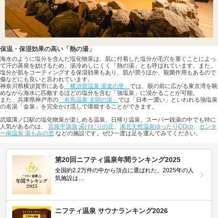
保温・保湿効果の高い「熱の湯」
海水のように塩分を含んだ塩化物泉は、肌に付着した塩分が毛穴を塞ぐことによっ
て汗の蒸発を妨げるため、湯冷めしにくく「熱の湯」とも呼ばれています。また、
塩分が肌をコーティングする保湿効果もあり、肌が潤うほか、殺菌作用もあるので
傷などにも良いと言われています。
神奈川県横須賀市にある
「横須賀温泉 湯楽の里」
では、眼の前に広がる東京湾を眺
めながら海水に匹敵するほどの塩分を含む「強塩泉」に浸かることが可能。
また、兵庫県神戸市の
「有馬温泉 太閤の湯」
では「日本一濃い」といわれる強塩泉
の名湯「金泉」を完全かけ流しで堪能することができます。
武蔵溝ノ口駅の塩化物泉が楽しめる温泉、日帰り温泉、スーパー銭湯の中でも特に
人気があるのは、
宮前平源泉 湯けむりの庄
、
港北天然温泉ゆったりCOco
、
センタ
ー南温泉 湯もみの里
などの施設です。ぜひ一度は足を運んでみてください。
第20回ニフティ温泉年間ランキング2025
全国約2.2万件の中から頂点に選ばれた、2025年の人
気施設は…
ニフティ温泉 サウナランキング2026