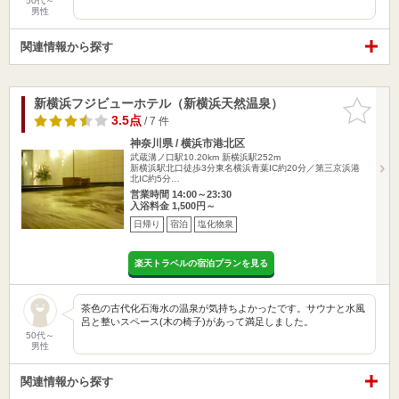
50代～
男性
関連情報から探す
新横浜フジビューホテル（新横浜天然温泉）
お気に入
りに追加
3.5点
/ 7 件
神奈川県 / 横浜市港北区
武蔵溝ノ口駅10.20km
新横浜駅252m
新横浜駅北口徒歩3分東名横浜青葉IC約20分／第三京浜港
北IC約5分…
営業時間 14:00～23:30
入浴料金 1,500円～
日帰り
宿泊
塩化物泉
楽天トラベルの宿泊プランを見る
茶色の古代化石海水の温泉が気持ちよかったです。サウナと水風
呂と整いスペース(木の椅子)があって満足しました。
50代～
男性
関連情報から探す