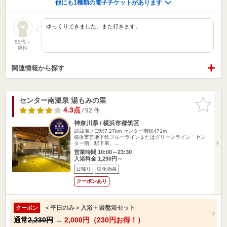
他にも1種類の電子チケットがあります
ゆっくりできました。また行きます。
50代～
男性
関連情報から探す
センター南温泉 湯もみの里
お気に入
りに追加
4.3点
/ 92 件
神奈川県 / 横浜市都筑区
武蔵溝ノ口駅7.27km
センター南駅471m
横浜市営地下鉄ブルーラインまたはグリーンライン「セン
ター南」駅下車。…
営業時間 10:00～23:30
入浴料金 1,290円～
日帰り
塩化物泉
クーポンあり
＜平日のみ＞入浴＋岩盤浴セット
クーポン
通常
2,230円
→
2,000円（230円お得！）