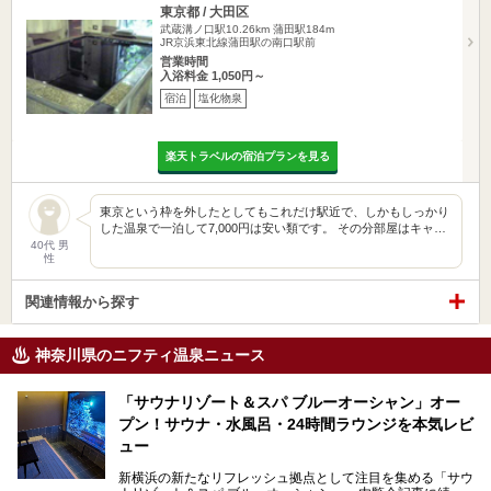
東京都 / 大田区
武蔵溝ノ口駅10.26km
蒲田駅184m
JR京浜東北線蒲田駅の南口駅前
営業時間
入浴料金 1,050円～
宿泊
塩化物泉
楽天トラベルの宿泊プランを見る
東京という枠を外したとしてもこれだけ駅近で、しかもしっかり
した温泉で一泊して7,000円は安い類です。 その分部屋はキャ…
40代 男
性
関連情報から探す
神奈川県のニフティ温泉ニュース
「サウナリゾート＆スパ ブルーオーシャン」オー
プン！サウナ・水風呂・24時間ラウンジを本気レビ
ュー
新横浜の新たなリフレッシュ拠点として注目を集める「サウ