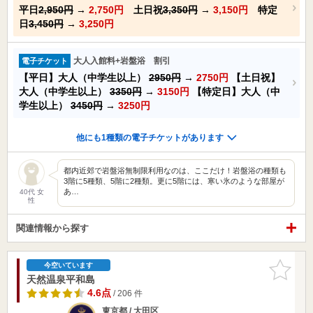
平日
2,950円
→
2,750円
土日祝
3,350円
→
3,150円
特定
日
3,450円
→
3,250円
大人入館料+岩盤浴 割引
電子チケット
【平日】大人（中学生以上）
2950円
→
2750円
【土日祝】
大人（中学生以上）
3350円
→
3150円
【特定日】大人（中
学生以上）
3450円
→
3250円
他にも1種類の電子チケットがあります
都内近郊で岩盤浴無制限利用なのは、ここだけ！岩盤浴の種類も
3階に5種類、5階に2種類。更に5階には、寒い氷のような部屋が
あ…
40代 女
性
関連情報から探す
お気に入
今空いています
りに追加
天然温泉平和島
4.6点
/ 206 件
東京都 / 大田区