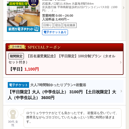
武蔵溝ノ口駅11.83km
大森海岸駅584m
京浜急行線 平和島駅徒歩約12分/ワンコインバス3分（100
円）、Ｊ…
営業時間 0:00～24:00
入浴料金 2,400円～
日帰り
宿泊
塩化物泉
電子チケットあり
【百名湯受賞記念】【平日限定】100分制プラン（タオル
期間限定
セット付き）
【平日】
1,100円
大人7時間制ゆったりプラン+岩盤浴
電子チケット
【平日限定】大人（中学生以上）
3100円
【土日祝限定】大
人（中学生以上）
3600円
ロウリュウサウナがとても良かったです。 岩盤浴も空いていて、
携帯見ながらゴロゴロしていたらあっという間に時間が過ぎま
す。
30代 女
性