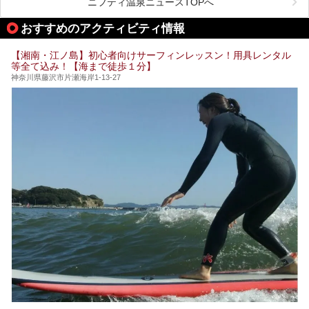
ニフティ温泉ニュースTOPへ
そしてここは全24室の「箱根 芦ノ湖畔蛸川温泉 龍宮殿」と
───
して宿泊もできます。宿泊者は「龍宮殿本館」の営業時間に
提供元：株式会社西武・プリンスホテルズワールドワイド
おすすめのアクティビティ情報
加えて、朝6時からの宿泊者専用時間帯にも「龍宮殿本館」
【PR】
のお風呂が利用できます。
この記事はザ・プリンス 箱根芦ノ湖のPR記事です。
【湘南・江ノ島】初心者向けサーフィンレッスン！用具レンタル
今回は日帰り温泉としての「絶景日帰り温泉 龍宮殿本館
等全て込み！【海まで徒歩１分】
（以下、龍宮殿本館）」と、旅館としての「箱根 芦ノ湖畔
蛸川温泉 龍宮殿（以下、龍宮殿）」の両方の魅力をたっぷ
神奈川県藤沢市片瀬海岸1-13-27
りお伝えします！
ここは箱根神社、九頭龍神社、白龍神社、箱根元宮と箱根の
4つの神社に囲まれたパワースポットです。
───
提供元：株式会社西武・プリンスホテルズワールドワイド
【PR】
この記事は箱根 芦ノ湖畔蛸川温泉 龍宮殿のPR記事です。