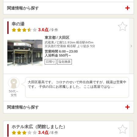
関連情報から探す
幸の湯
お気に入
りに追加
3.6点
/ 9 件
東京都 / 大田区
武蔵溝ノ口駅11.91km
糀谷駅445m
京浜急行空港線 糀谷駅 より徒歩 5分
営業時間 6:00～23:00
入浴料金 550円～
日帰り
塩化物泉
大田区最高です。 コロナのせいで外出自粛ですが、銭湯は営業中
です。 子供の日にお邪魔しました。 ここは黒湯ではな…
50代～
女性
関連情報から探す
ホテル末広（閉館しました）
お気に入
りに追加
3.4点
/ 8 件