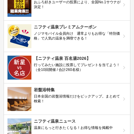
おふろ好きユーザーの投票により、全国No.1サウナが
決定！
ニフティ温泉プレミアムクーポン
ノジマモバイル会員向け 通常よりもお得な「特別価
格」で人気の温泉を満喫できる！
【ニフティ温泉 百名湯2026】
行ってみたい施設に投票してプレゼントを当てよう！
（全10回開催 / 合計260名様）
岩盤浴特集
日本全国の岩盤浴情報だけをピックアップ。まとめて
検索！
ニフティ温泉ニュース
温泉にもっと行きたくなる！お得な情報を掲載中