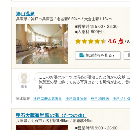
湊山温泉
兵庫県 / 神戸市兵庫区 /
名谷駅6.69km
/
大倉山駅1.15km
■営業時間 5:00～23:30
■入浴料 800円～
4.6 点
/ 
施設情報を見る
ここのお湯のルーツは清盛が湯治したと何かの文献に
休憩室の壁に飾ってある写真はとても風情がある。昔
匿名
持…
関連情報
神戸 炭酸水素塩泉
神戸 塩化物泉
神戸 糖尿病
神戸 切り
明石大蔵海岸 龍の湯（たつのゆ）
兵庫県 / 明石市 /
名谷駅8.49km
/
朝霧駅445m
■営業時間 9:00～26:00