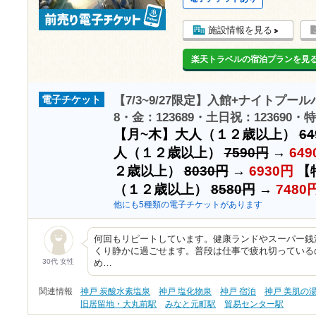
施設情報を見る
楽天トラベルの宿泊プランを見
【7/3~9/27限定】入館+ナイトプール
電子チケット
8・金：123689・土日祝：123690・特
【月~木】大人（１２歳以上）
6
人（１２歳以上）
7590円
→
649
２歳以上）
8030円
→
6930円
【
（１２歳以上）
8580円
→
7480
他にも5種類の電子チケットがあります
何回もリピートしています。健康ランドやスーパー銭
くり静かに過ごせます。普段は仕事で疲れ切っている
30代 女性
め…
関連情報
神戸 炭酸水素塩泉
神戸 塩化物泉
神戸 宿泊
神戸 美肌の
旧居留地・大丸前駅
みなと元町駅
貿易センター駅