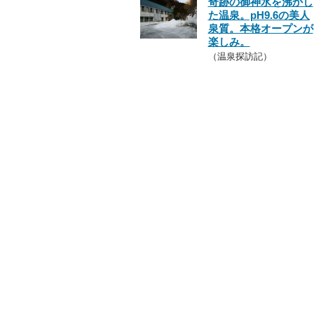
奇跡の御神水を沸かし
た温泉。pH9.6の美人
泉質。本格オープンが
楽しみ。
（温泉探訪記）