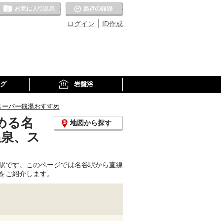
お気に入りの温泉
最近の履歴
ログイン
ID作成
グ
岩盤浴
スーパー銭湯おすすめ
める名
地図から探す
温泉、ス
駅です。このページでは名谷駅から直線
をご紹介します。