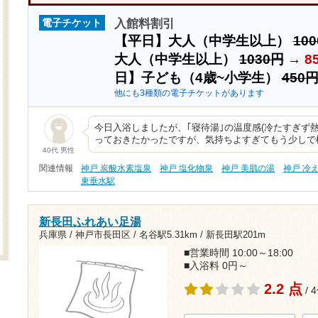
入館料割引
電子チケット
【平日】大人（中学生以上）
10
大人（中学生以上）
1030円
→
8
日】子ども（4歳~小学生）
450
他にも3種類の電子チケットがあります
今日入浴しましたが、｢寝待湯｣の温度感(冷たすぎず
っておきたかったですが、気持ちよすぎてもう少しで
40代 男性
関連情報
神戸 炭酸水素塩泉
神戸 塩化物泉
神戸 美肌の湯
神戸 冷
東垂水駅
新長田ふれあい足湯
兵庫県 / 神戸市長田区 /
名谷駅5.31km
/
新長田駅201m
■営業時間 10:00～18:00
■入浴料 0円～
2.2 点
/ 