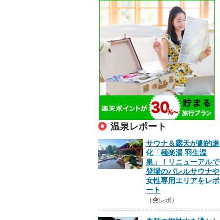
温泉レポート
サウナ＆露天が劇的進
化「極楽湯 羽生温
泉」！リニューアルで
登場のバレルサウナや
女性専用エリアをレポ
ート
（突レポ）