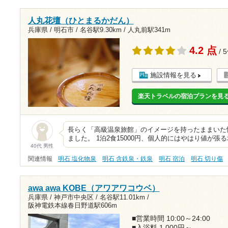
人丸花壇（ひとまるかだん）
兵庫県 / 明石市 /
名谷駅9.30km
/
人丸前駅341m
4.2 点
/ 
施設情報を見る
楽天トラベルの宿泊プランを見
長らく「高級温泉旅館」のイメージを持ったままいた
ました。 1泊2食15000円、個人的にはやはり値が張
40代 男性
関連情報
明石 塩化物泉
明石 含鉄泉・鉄泉
明石 宿泊
明石 切り傷
awa awa KOBE（アワアワコウベ）
兵庫県 / 神戸市中央区 /
名谷駅11.01km
/
阪神電鉄本線春日野道駅606m
■営業時間 10:00～24:00
■入浴料 1,000円～