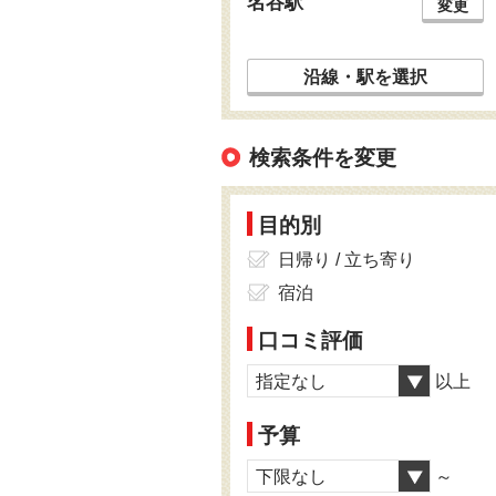
名谷駅
変更
沿線・駅を選択
検索条件を変更
目的別
日帰り / 立ち寄り
宿泊
口コミ評価
指定なし
以上
予算
下限なし
～