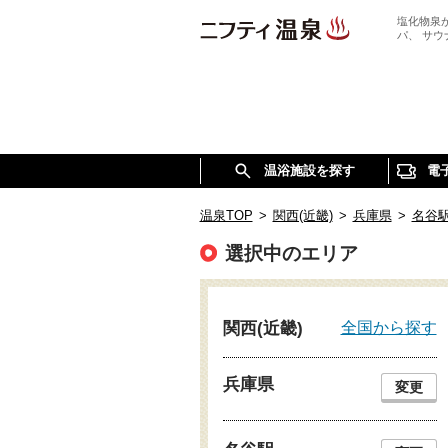
塩化物泉
パ、 サ
温浴施設を探す
電
温泉TOP
>
関西(近畿)
>
兵庫県
>
名谷
選択中のエリア
全国から探す
関西(近畿)
兵庫県
変更