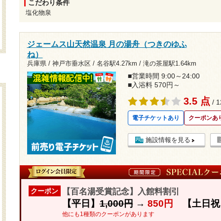
こだわり条件
塩化物泉
ジェームス山天然温泉 月の湯舟（つきのゆふ
ね）
兵庫県 / 神戸市垂水区 /
名谷駅4.27km
/
滝の茶屋駅1.64km
■営業時間 9:00～24:00
■入浴料 570円～
3.5 点
/ 
電子チケットあり
クーポンあ
施設情報を見る
【百名湯受賞記念】入館料割引
クーポン
【平日】
1,000円
→
850円
【土日祝
他にも1種類のクーポンがあります