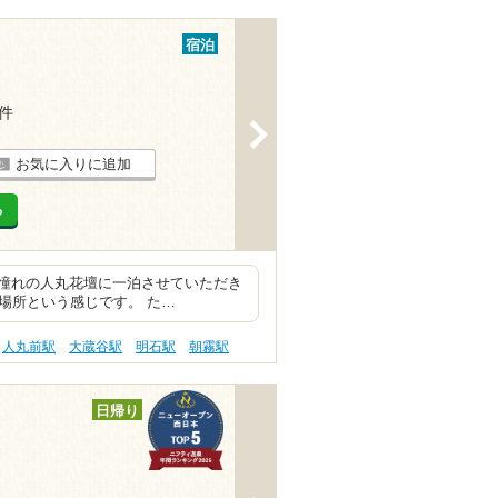
宿泊
5件
>
お気に入りに追加
る
憧れの人丸花壇に一泊させていただき
る場所という感じです。 た…
人丸前駅
大蔵谷駅
明石駅
朝霧駅
日帰り