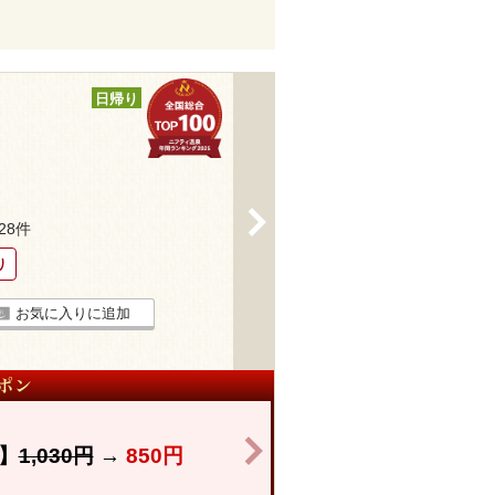
日帰り
>
128件
り
お気に入りに追加
>
】
1,030円
→
850円