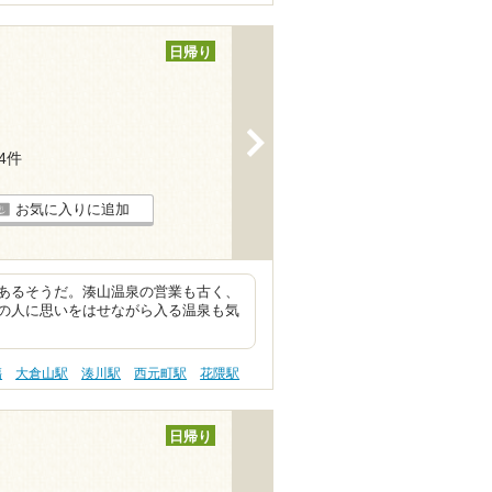
日帰り
>
84件
お気に入りに追加
あるそうだ。湊山温泉の営業も古く、
の人に思いをはせながら入る温泉も気
傷
大倉山駅
湊川駅
西元町駅
花隈駅
日帰り