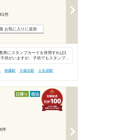
>
141件
お気に入りに追加
数券にスタンプカードを併用すれば1
は子供がいますが、子供でもスタンプ…
性
朝霧駅
大蔵谷駅
人丸前駅
日帰り
宿泊
74件
>