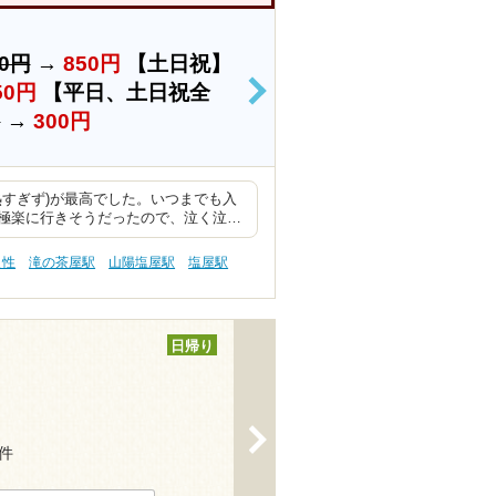
00円
→
850円
【土日祝】
50円
【平日、土日祝全
>
円
→
300円
熱すぎず)が最高でした。いつまでも入
極楽に行きそうだったので、泣く泣…
え性
滝の茶屋駅
山陽塩屋駅
塩屋駅
日帰り
>
4件