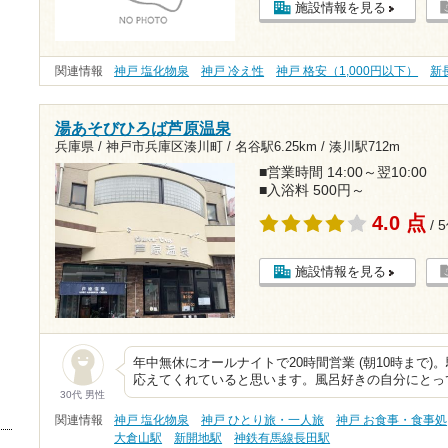
施設情報を見る
関連情報
神戸 塩化物泉
神戸 冷え性
神戸 格安（1,000円以下）
新
湯あそびひろば芦原温泉
兵庫県 / 神戸市兵庫区湊川町 /
名谷駅6.25km
/
湊川駅712m
■営業時間 14:00～翌10:00
■入浴料 500円～
4.0 点
/ 
施設情報を見る
年中無休にオールナイトで20時間営業 (朝10時まで)
応えてくれていると思います。風呂好きの自分にとっ
30代 男性
関連情報
神戸 塩化物泉
神戸 ひとり旅・一人旅
神戸 お食事・食事処
大倉山駅
新開地駅
神鉄有馬線長田駅