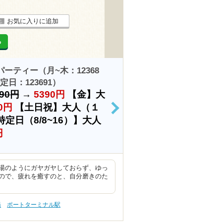
お気に入りに追加
る
パーティー（月~木：12368
定日：123691）
490円
→
5390円
【金】大
0円
【土日祝】大人（１
>
特定日（8/8~16）】大人
円
湯のようにガヤガヤしておらず、ゆっ
ので、疲れを癒すのと、自分磨きのた
湯
ポートターミナル駅