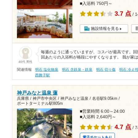
■入浴料 750円～
3.7 点
/ 
施設情報を見る
毎週のように通っていますが、コスパが最高です。回
回あたりの入浴料が格段にやすくなります。 我が家
40代 男性
関連情報
明石 塩化物泉
明石 含鉄泉・鉄泉
明石 切り傷
明石 冷え
西舞子駅
神戸みなと温泉 蓮
兵庫県 / 神戸市中央区 / 神戸みなと温泉 /
名谷駅9.05km
/
ポートターミナル駅805m
■営業時間 6:00～24:00
■入浴料 2,640円～
4.7 点
/ 
電子チケットあり