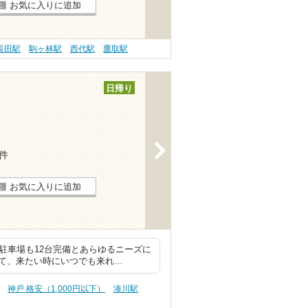
お気に入りに追加
長田駅
駒ヶ林駅
西代駅
鷹取駅
日帰り
>
5件
お気に入りに追加
。駐車場も12台完備とあらゆるニーズに
て、来たい時にいつでも来れ…
神戸 格安（1,000円以下）
湊川駅