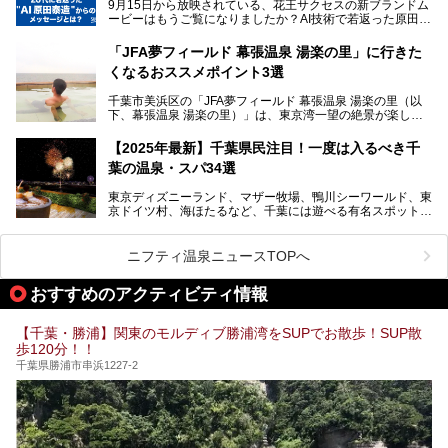
9月15日から放映されている、花王サクセスの新ブランドム
───
本記事では、人気スーパー銭湯から絶景施設、コワーキング
ービーはもうご覧になりましたか？AI技術で若返った原田泰
提供元：SPA＆HOTEL舞浜ユーラシア【PR】
スペースや休憩スペースが充実した施設、子連れファミリー
造さんが登場して、“前を向くチカラに”というメッセージを
この記事はSPA＆HOTEL舞浜ユーラシアのPRレポート記事
向けの施設など、目的に合わせたおすすめの施設を紹介しま
伝えるムービーです。公開を記念して、スパメッツァおおた
です。
「JFA夢フィールド 幕張温泉 湯楽の里」に行きた
す。
か竜泉寺の湯にて体験イベントを開催。花王サクセスの製品
くなるおススメポイント3選
が無料で試せるチャンスです！
千葉県でスーパー銭湯選びに困った際は、ぜひ参考にしてく
───
ださい。
千葉市美浜区の「JFA夢フィールド 幕張温泉 湯楽の里（以
提供元：花王株式会社【PR】
下、幕張温泉 湯楽の里）」は、東京湾一望の絶景が楽しめ
この記事は花王株式会社商品のPRレポート記事です。
る日帰り温泉です。
設備も天然温泉の露天風呂、サウナ、岩盤浴のほか、高濃度
【2025年最新】千葉県民注目！一度は入るべき千
炭酸泉、海の見えるお休み処や食事処、展望抜群の屋上ま
葉の温泉・スパ34選
で、年代を問わずたっぷり楽しめます。
東京ディズニーランド、マザー牧場、鴨川シーワールド、東
今回は人気のこの施設の中でも、特におススメしたい3つの
京ドイツ村、海ほたるなど、千葉には遊べる有名スポットが
ポイントについて厳選してお届けします。読めばきっと、行
たくさん。そんな千葉県は温泉・スパもすごいんです！千葉
きたくなること間違いなし！
県で生まれ、千葉県で育ち、つい最近まで千葉在住だった私
がお勧めする、一度は入るべき千葉の温泉・スパ34選をま
ニフティ温泉ニュースTOPへ
とめました。
おすすめのアクティビティ情報
【千葉・勝浦】関東のモルディブ勝浦湾をSUPでお散歩！SUP散
歩120分！！
千葉県勝浦市串浜1227-2