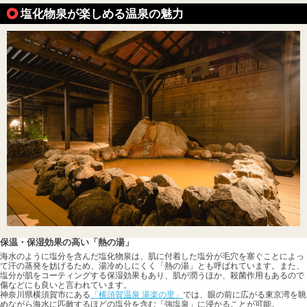
塩化物泉が楽しめる温泉の魅力
保温・保湿効果の高い「熱の湯」
海水のように塩分を含んだ塩化物泉は、肌に付着した塩分が毛穴を塞ぐことによっ
て汗の蒸発を妨げるため、湯冷めしにくく「熱の湯」とも呼ばれています。また、
塩分が肌をコーティングする保湿効果もあり、肌が潤うほか、殺菌作用もあるので
傷などにも良いと言われています。
神奈川県横須賀市にある
「横須賀温泉 湯楽の里」
では、眼の前に広がる東京湾を眺
めながら海水に匹敵するほどの塩分を含む「強塩泉」に浸かることが可能。