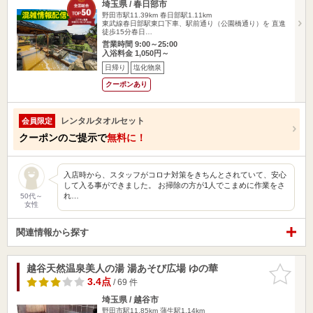
埼玉県 / 春日部市
野田市駅11.39km
春日部駅1.11km
東武線春日部駅東口下車、駅前通り（公園橋通り）を 直進
徒歩15分春日…
営業時間 9:00～25:00
入浴料金 1,050円～
日帰り
塩化物泉
クーポンあり
レンタルタオルセット
会員限定
クーポンのご提示で
無料に！
入店時から、スタッフがコロナ対策をきちんとされていて、安心
して入る事ができました。 お掃除の方が1人でこまめに作業をさ
れ…
50代～
女性
関連情報から探す
越谷天然温泉美人の湯 湯あそび広場 ゆの華
お気に入
りに追加
3.4点
/ 69 件
埼玉県 / 越谷市
野田市駅11.85km
蒲生駅1.14km