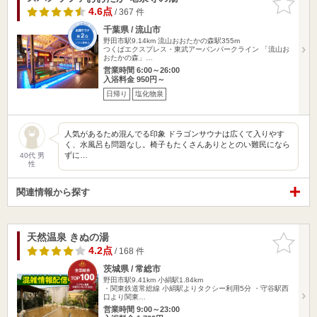
りに追加
4.6点
/ 367 件
千葉県 / 流山市
野田市駅9.14km
流山おおたかの森駅355m
つくばエクスプレス・東武アーバンパークライン 「流山お
おたかの森」…
営業時間 6:00～26:00
入浴料金 950円～
日帰り
塩化物泉
人気があるため混んでる印象 ドラゴンサウナは広くて入りやす
く、水風呂も問題なし。椅子もたくさんありととのい難民になら
ずに…
40代 男
性
関連情報から探す
天然温泉 きぬの湯
お気に入
りに追加
4.2点
/ 168 件
茨城県 / 常総市
野田市駅9.41km
小絹駅1.84km
・関東鉄道常総線 小絹駅よりタクシー利用5分 ・守谷駅西
口より関東…
営業時間 9:00～23:00