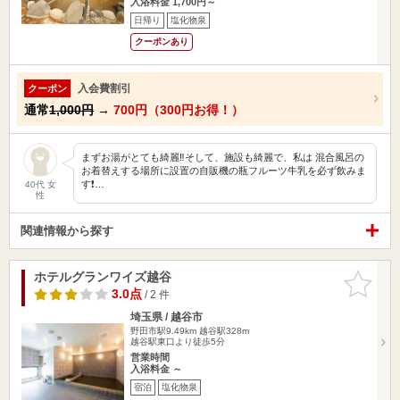
入浴料金 1,700円～
日帰り
塩化物泉
クーポンあり
入会費割引
クーポン
通常
1,000円
→
700円（300円お得！）
まずお湯がとても綺麗‼そして、施設も綺麗で、私は 混合風呂の
お着替えする場所に設置の自販機の瓶フルーツ牛乳を必ず飲みま
す❗…
40代 女
性
関連情報から探す
ホテルグランワイズ越谷
お気に入
りに追加
3.0点
/ 2 件
埼玉県 / 越谷市
野田市駅9.49km
越谷駅328m
越谷駅東口より徒歩5分
営業時間
入浴料金 ～
宿泊
塩化物泉