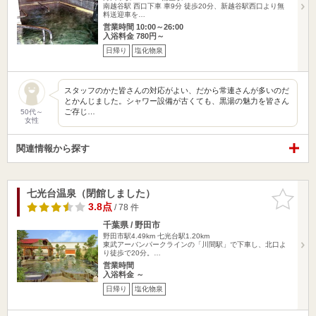
南越谷駅 西口下車 車9分 徒歩20分、新越谷駅西口より無
料送迎車を…
営業時間 10:00～26:00
入浴料金 780円～
日帰り
塩化物泉
スタッフのかた皆さんの対応がよい、だから常連さんが多いのだ
とかんじました。シャワー設備が古くても、黒湯の魅力を皆さん
ご存じ…
50代～
女性
関連情報から探す
七光台温泉（閉館しました）
お気に入
りに追加
3.8点
/ 78 件
千葉県 / 野田市
野田市駅4.49km
七光台駅1.20km
東武アーバンパークラインの「川間駅」で下車し、北口よ
り徒歩で20分。…
営業時間
入浴料金 ～
日帰り
塩化物泉