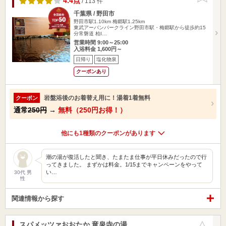
4.4点
/ 113 件
千葉県 / 野田市
野田市駅1.10km
梅郷駅1.25km
東武アーバンパークライン野田市駅・梅郷駅から徒歩約15
分常磐道 柏I…
営業時間 9:00～25:00
入浴料金 1,600円～
日帰り
塩化物泉
クーポンあり
岩盤浴後のお着替え用に！湯着1着無料
クーポン
通常
250円
→
無料（250円お得！）
他にも1種類のクーポンがあります
潮の湯が復活したと聞き、たまたま仕事が平日休みだったので行
ってきました。 まずかは料金。1/15までキャンペーンをやって
い…
30代 男
性
関連情報から探す
スパメッツァおおたか 竜泉寺の湯
お気に入