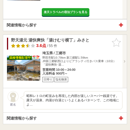
楽天トラベルの宿泊プランを見る
関連情報から探す
野天湯元 湯快爽快「湯けむり横丁」みさと
お気に入
りに追加
3.6点
/ 55 件
埼玉県 / 三郷市
野田市駅10.79km
新三郷駅1.59km
JR新三郷駅西口よりピアラシティ行きバス乗車（10分）
「湯快爽快･湯…
営業時間 10:00～24:00
入浴料金 900円～
日帰り
塩化物泉
昭和レトロの町並みを再現した内部が楽しいスーパー銭湯です。
露天が温泉、内湯が白湯というよくあるパターンで、この地域に
よ…
匿名
関連情報から探す