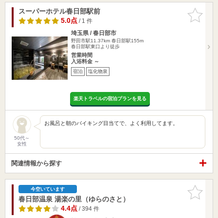
スーパーホテル春日部駅前
お気に入
りに追加
5.0点
/ 1 件
埼玉県 / 春日部市
野田市駅11.37km
春日部駅155m
春日部駅東口より徒歩
営業時間
入浴料金 ～
宿泊
塩化物泉
楽天トラベルの宿泊プランを見る
お風呂と朝のバイキング目当てで、よく利用してます。
50代～
女性
関連情報から探す
お気に入
今空いています
りに追加
春日部温泉 湯楽の里（ゆらのさと）
4.4点
/ 394 件