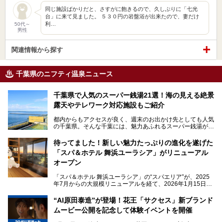
同じ施設ばかりだと、さすがに飽きるので、久しぶりに「七光
台」に来て見ました。 ５３０円の岩盤浴が出来たので、妻だけ
利…
50代～
男性
関連情報から探す
千葉県のニフティ温泉ニュース
千葉県で人気のスーパー銭湯21選！海の見える絶景
露天やテレワーク対応施設もご紹介
都内からもアクセスが良く、週末のお出かけ先としても人気
の千葉県。そんな千葉には、魅力あふれるスーパー銭湯がた
くさんあります。
待ってました！新しい魅力たっぷりの進化を遂げた
「サウナでしっかりととのいたい」「海が見える絶景で非日
「スパ＆ホテル 舞浜ユーラシア」がリニューアル
常を味わいたい」「子連れでも気兼ねなく1日過ごした
い」。
オープン
そんな多様なニーズに応える施設が揃っているため、その日
「スパ＆ホテル 舞浜ユーラシア」の“スパエリア”が、2025
の目的に合った施設がきっと見つかるはずです。
年7月からの大規模リニューアルを経て、2026年1月15日
（木）に再オープン！
さらに最近では、24時間営業で深夜まで滞在できる施設
“AI原田泰造”が登場！花王「サクセス」新ブランド
や、テレワーク・コワーキングスペースを備えた仕事もでき
新設エリアや生まれ変わった浴場・サウナの魅力を、人気キ
るスパも増えており、ただの入浴施設にとどまらない進化を
ムービー公開を記念して体験イベントを開催
ャラクター「ユーラシわん」と一緒にご紹介します。必見の
遂げています。
マル秘情報がたっぷり。ぜひチェックしてみてください！