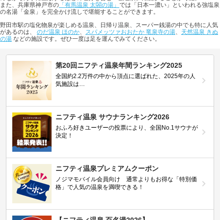
また、兵庫県神戸市の
「有馬温泉 太閤の湯」
では「日本一濃い」といわれる強塩泉
の名湯「金泉」を完全かけ流しで堪能することができます。
野田市駅の塩化物泉が楽しめる温泉、日帰り温泉、スーパー銭湯の中でも特に人気
があるのは、
のだ温泉 ほのか
、
スパメッツァおおたか 竜泉寺の湯
、
天然温泉 きぬ
の湯
などの施設です。ぜひ一度は足を運んでみてください。
第20回ニフティ温泉年間ランキング2025
全国約2.2万件の中から頂点に選ばれた、2025年の人
気施設は…
ニフティ温泉 サウナランキング2026
おふろ好きユーザーの投票により、全国No.1サウナが
決定！
ニフティ温泉プレミアムクーポン
ノジマモバイル会員向け 通常よりもお得な「特別価
格」で人気の温泉を満喫できる！