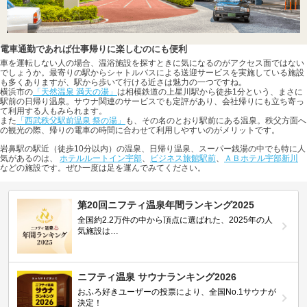
電車通勤であれば仕事帰りに楽しむのにも便利
車を運転しない人の場合、温浴施設を探すときに気になるのがアクセス面ではない
でしょうか。最寄りの駅からシャトルバスによる送迎サービスを実施している施設
も多くありますが、駅から歩いて行ける近さは魅力の一つですね。
横浜市の
「天然温泉 満天の湯」
は相模鉄道の上星川駅から徒歩1分という、まさに
駅前の日帰り温泉。サウナ関連のサービスでも定評があり、会社帰りにも立ち寄っ
て利用する人もみられます。
また
「西武秩父駅前温泉 祭の湯」
も、その名のとおり駅前にある温泉。秩父方面へ
の観光の際、帰りの電車の時間に合わせて利用しやすいのがメリットです。
岩鼻駅の駅近（徒歩10分以内）の温泉、日帰り温泉、スーパー銭湯の中でも特に人
気があるのは、
ホテルルートイン宇部
、
ビジネス旅館駅前
、
ＡＢホテル宇部新川
などの施設です。ぜひ一度は足を運んでみてください。
第20回ニフティ温泉年間ランキング2025
全国約2.2万件の中から頂点に選ばれた、2025年の人
気施設は…
ニフティ温泉 サウナランキング2026
おふろ好きユーザーの投票により、全国No.1サウナが
決定！