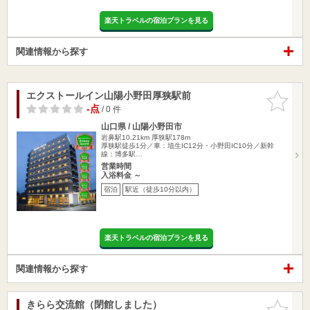
楽天トラベルの宿泊プランを見る
関連情報から探す
エクストールイン山陽小野田厚狭駅前
お気に入
りに追加
-点
/ 0 件
山口県 / 山陽小野田市
岩鼻駅10.21km
厚狭駅178m
厚狭駅徒歩1分／車：埴生IC12分・小野田IC10分／新幹
線：博多駅…
営業時間
入浴料金 ～
宿泊
駅近（徒歩10分以内）
楽天トラベルの宿泊プランを見る
関連情報から探す
きらら交流館（閉館しました）
お気に入