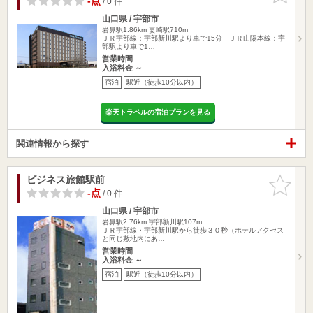
-点
/ 0 件
山口県 / 宇部市
岩鼻駅1.86km
妻崎駅710m
ＪＲ宇部線：宇部新川駅より車で15分 ＪＲ山陽本線：宇
部駅より車で1…
営業時間
入浴料金 ～
宿泊
駅近（徒歩10分以内）
楽天トラベルの宿泊プランを見る
関連情報から探す
ビジネス旅館駅前
お気に入
りに追加
-点
/ 0 件
山口県 / 宇部市
岩鼻駅2.76km
宇部新川駅107m
ＪＲ宇部線・宇部新川駅から徒歩３０秒（ホテルアクセス
と同じ敷地内にあ…
営業時間
入浴料金 ～
宿泊
駅近（徒歩10分以内）