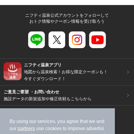
ニフティ温泉公式アカウントをフォローして
おトク情報やクーポン情報を受け取ろう
ニフティ温泉アプリ
地図から温泉検索！お得な限定クーポンも！
今すぐダウンロード！
ご意見ご要望 ・お問い合わせ
施設データの新規追加や修正依頼もこちらから
スマートフォン
/
PC
加盟店募集（資料請求）
広告出稿のご案内
By using our services, you agree that we and
our
partners
use cookies to improve advertisi
利用規約
ライフスタイルMEMBERS+規約