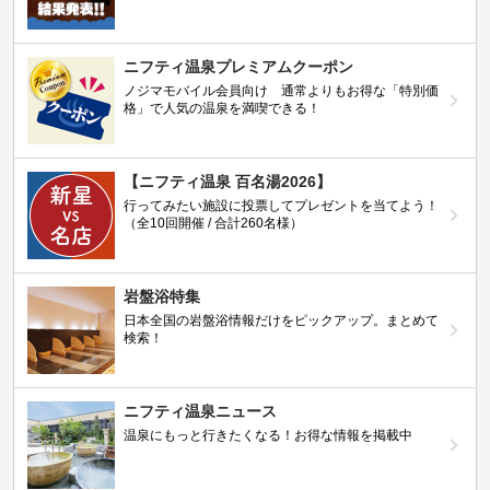
ニフティ温泉プレミアムクーポン
ノジマモバイル会員向け 通常よりもお得な「特別価
格」で人気の温泉を満喫できる！
【ニフティ温泉 百名湯2026】
行ってみたい施設に投票してプレゼントを当てよう！
（全10回開催 / 合計260名様）
岩盤浴特集
日本全国の岩盤浴情報だけをピックアップ。まとめて
検索！
ニフティ温泉ニュース
温泉にもっと行きたくなる！お得な情報を掲載中