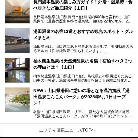
～3月3日(日)。詩のナレーションや音楽に合わせた幻想的な
長門湯本温泉の楽しみ方ガイド！外湯・温泉街・食
光の演出や、地元児童生徒が製作した作品などを設置。温泉
べ歩きなど徹底紹介【山口】
街を一段と輝かせてくれます。
長門湯本温泉(山口県長門市)は開湯約600年と言われ、山口
今回は筆者自ら「音信川うたあかり2024」を体験し、その
県内では最古の歴史を持つ温泉地。由緒ある地ですが、202
全貌を徹底紹介。また同時期に開催されている「湯道展in長
0年には温泉街自体がリノベーション。全く新しい温泉地に
門湯本温泉」も併せてご紹介します。
生まれ変わりました。
湯田温泉の名宿13選とおすすめ観光スポット・グル
メまとめ
今回は、外湯(日帰り入浴施設)である「恩湯」をはじめ、温
泉街をそぞろ歩きしながら、見所や食べ歩きスポットを徹底
湯田温泉は、山口県にある歴史ある温泉地で、美肌効果のあ
紹介。また、アクセスの注意点も併せてご紹介します！
るアルカリ性単純温泉で知られています。
湯田温泉では、瑠璃光寺五重塔などの観光スポット、「そば
柚木慈生温泉は天然炭酸泉の名湯！宿泊すべき３つ
寿司」などのグルメスポット、なかには「女将劇場」なんて
の理由とは？【山口】
一風変わった催しを実施している旅館もあり、観光を満喫で
きる場所がたくさんあります。
柚木慈生温泉(山口県山口市)は、島根県との県境近くにある
山中の一軒宿。温泉法基準値の8倍を超える遊離二酸化炭素
この記事では、湯田温泉の魅力を味わえる宿泊施設や日帰り
(炭酸)を含み、貴重な天然炭酸泉として多くの温泉ファンに
温泉、見どころ満載の観光・グルメスポットに加え、アクセ
親しまれています。
ス方法も紹介します！
NEW：山口県湯田に憩いの場となる温浴施設「湯
田温泉こんこんパーク」が2025年6月1日オープ
日帰り入浴も可能ですが、その真価を存分に満喫するならば
宿泊がベスト。今回は、知られざるその理由を詳細解説。温
ン！
泉ファンなら一度は行ってみたい炭酸泉の名湯を、存分にご
紹介します！
名湯・山口県湯田温泉エリアに、新たな大型複合温浴施設
「湯田温泉こんこんパーク」が2025年6月1日にグランドオ
ープンします！
総工費はなんと約42億円。温泉だけでなく、交流できる施
ニフティ温泉ニュースTOPへ
設として整備され、まさに“温泉のテーマパーク”のようなス
ポットです。今回は、その魅力を3つの注目ポイントに分け