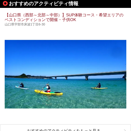
おすすめのアクティビティ情報
てご紹介します。
【山口県（西部～北部～中部）】SUP体験コース・希望エリアの
ベストコンディションで開催・子供OK
山口県宇部市床波1丁目6-30
おすすめのアクティビティをもっと見る