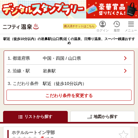
購入済チケットはこちら
ログイン
履歴
メニュー
駅近（徒歩10分以内）の岩鼻駅(山口県)近くの温泉、日帰り温泉、スーパー銭湯おすす
め
1. 都道府県
中国・四国 / 山口県
2. 沿線・駅
岩鼻駅
3. こだわり条件
駅近（徒歩10分以内）
こだわり条件を変更する
リストから探す
地図から探す
ホテルルートイン宇部
お気に入
りに追加