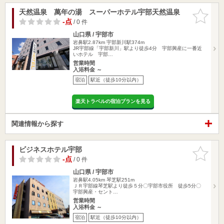
天然温泉 萬年の湯 スーパーホテル宇部天然温泉
お気に入
りに追加
-点
/ 0 件
山口県 / 宇部市
岩鼻駅2.87km
宇部新川駅374m
JR宇部線「宇部新川」駅より徒歩4分 宇部興産に一番近
いホテル 宇部…
営業時間
入浴料金 ～
宿泊
駅近（徒歩10分以内）
楽天トラベルの宿泊プランを見る
関連情報から探す
ビジネスホテル宇部
お気に入
りに追加
-点
/ 0 件
山口県 / 宇部市
岩鼻駅4.05km
琴芝駅251m
ＪＲ宇部線琴芝駅より徒歩５分〇宇部市役所 徒歩5分〇
宇部興産・セント…
営業時間
入浴料金 ～
宿泊
駅近（徒歩10分以内）