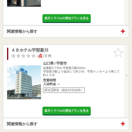
楽天トラベルの宿泊プランを見る
関連情報から探す
ＡＢホテル宇部新川
お気に入
りに追加
-点
/ 0 件
山口県 / 宇部市
岩鼻駅2.77km
宇部新川駅164m
宇部新川駅より徒歩にて約２分、宇部インターより車にて
約１５分
営業時間
入浴料金 ～
宿泊
駅近（徒歩10分以内）
楽天トラベルの宿泊プランを見る
関連情報から探す