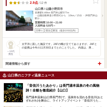
りに追加
2.9点
/ 12 件
山口県 / 山陽小野田市
岩鼻駅6.46km
長門本山駅577m
・山陽自動車道小野田ICから 10km／15分 ・JR長門本山
駅か…
営業時間 10:00～21:00
入浴料金 520円～
日帰り
宿泊
駅近（徒歩10分以内）
太平洋に面した施設です。JAFの幟が立ててありますが、JAFと
の提携は今年の11月30日までとのことでした。 内湯は、厚…
～10代
男性
関連情報から探す
山口県のニフティ温泉ニュース
「音信川うたあかり」は長門湯本温泉の冬の風物
詩！全貌を徹底紹介【山口】
長門湯本温泉(山口県長門市)で、温泉街を流れる音信川(おと
ずれがわ)を舞台に、ライトアップイベント「音信川うたあ
かり」が開催されています。2024年の期間は、1月26日(金)