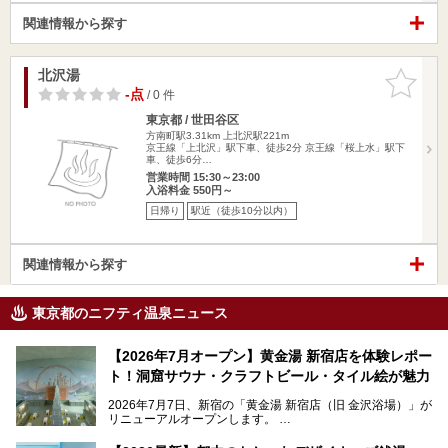
関連情報から探す
北沢湯
お気に入
りに追加
-点
/ 0 件
東京都 / 世田谷区
方南町駅3.31km
上北沢駅221m
京王線「上北沢」駅下車、徒歩2分 京王線「桜上水」駅下
車、徒歩6分…
営業時間 15:30～23:00
入浴料金 550円～
日帰り
駅近（徒歩10分以内）
関連情報から探す
東京都のニフティ温泉ニュース
【2026年7月オープン】黄金湯 新宿店を体験レポー
ト！洞窟サウナ・クラフトビール・タイル絵が魅力
2026年7月7日、新宿の「黄金湯 新宿店（旧 金沢浴場）」が
リニューアルオープンします。
レトロでノスタルジックなタイル絵はそのまま、昔からここ