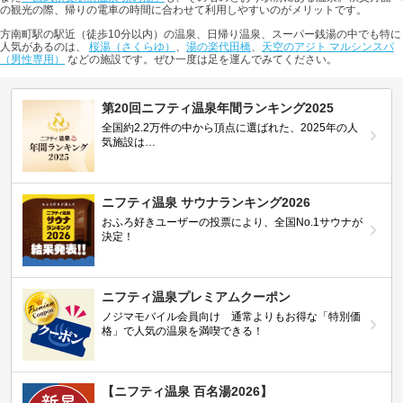
の観光の際、帰りの電車の時間に合わせて利用しやすいのがメリットです。
方南町駅の駅近（徒歩10分以内）の温泉、日帰り温泉、スーパー銭湯の中でも特に
人気があるのは、
桜湯（さくらゆ）
、
湯の楽代田橋
、
天空のアジト マルシンスパ
（男性専用）
などの施設です。ぜひ一度は足を運んでみてください。
第20回ニフティ温泉年間ランキング2025
全国約2.2万件の中から頂点に選ばれた、2025年の人
気施設は…
ニフティ温泉 サウナランキング2026
おふろ好きユーザーの投票により、全国No.1サウナが
決定！
ニフティ温泉プレミアムクーポン
ノジマモバイル会員向け 通常よりもお得な「特別価
格」で人気の温泉を満喫できる！
【ニフティ温泉 百名湯2026】