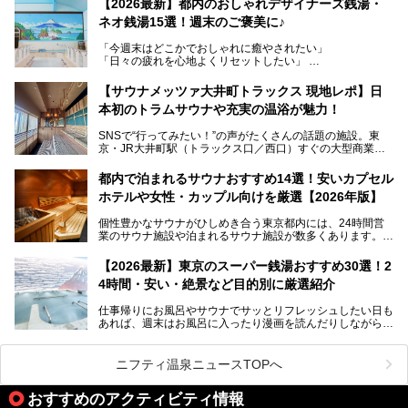
【2026最新】都内のおしゃれデザイナーズ銭湯・
を知る地元の人にも、新しく足を運んでくれる人にも愛され
ネオ銭湯15選！週末のご褒美に♪
る、今の時代の"銭湯"として生まれ変わりました。洞窟のよ
うなユニークなサウナ、自家醸造のクラフトビールが飲める
「今週末はどこかでおしゃれに癒やされたい」
ビアバーなど、新しく登場したスポットも併せて紹介しま
「日々の疲れを心地よくリセットしたい」
す。充実した設備があるのに、基本の入浴料が銭湯価格の5
──そんなときにおすすめなのが、今、都内で大きなブーム
50円というのも嬉しすぎます！
となっている新しいスタイルの銭湯です。
【サウナメッツァ大井町トラックス 現地レポ】日
本初のトラムサウナや充実の温浴が魅力！
最近、SNSやメディアで「デザイナーズ銭湯」や「ネオ銭
湯」という言葉をよく耳にしませんか？
SNSで“行ってみたい！”の声がたくさんの話題の施設。東
京・JR大井町駅（トラックス口／西口）すぐの大型商業施
本記事では、そもそもこれらがどんな銭湯なのか、その気に
設・大井町 トラックスに、2026年3月28日、「サウナメッ
なる違いを分かりやすく解説！さらに、都内で絶対に外せな
ツァ大井町トラックス」がニューオープン。施設の様子をレ
いおしゃれな名店15選を、おすすめの順番で一挙にご紹介
都内で泊まれるサウナおすすめ14選！安いカプセル
ポ―トします。
します。
ホテルや女性・カップル向けを厳選【2026年版】
個性豊かなサウナがひしめき合う東京都内には、24時間営
業のサウナ施設や泊まれるサウナ施設が数多くあります。
終電を逃した深夜の利用に限らず、時間を気にしないサウナ
を旅の目的とする「サ旅」や自分へのご褒美のための宿泊な
【2026最新】東京のスーパー銭湯おすすめ30選！2
ど、自分の好きなタイミングで好きなだけサ活ができるのが
4時間・安い・絶景など目的別に厳選紹介
魅力です。
仕事帰りにお風呂やサウナでサッとリフレッシュしたい日も
最近では、男性専用施設だけでなく、カップルや女性に嬉し
あれば、週末はお風呂に入ったり漫画を読んだりしながら一
い個室サウナも増えてきました。
日中ダラダラ過ごしたい日もあると思います。
この記事では、東京都内にある24時間営業のサウナの中か
また、終電を逃してしまい、「このまま朝までゆっくりでき
ら、特におすすめしたい施設14選をご紹介します。
ニフティ温泉ニュースTOPへ
る場所があれば」と探した経験がある人も多いのではないで
宿泊可能な施設もピックアップしているので、ぜひチェック
しょうか。
してみてください。
おすすめのアクティビティ情報