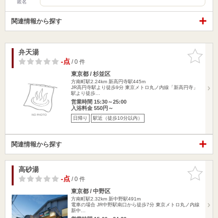
匿名
関連情報から探す
弁天湯
お気に入
りに追加
-点
/ 0 件
東京都 / 杉並区
方南町駅2.24km
新高円寺駅445m
JR高円寺駅より徒歩9分 東京メトロ丸ノ内線「新高円寺」
駅より徒歩…
営業時間 15:30～25:00
入浴料金 550円～
日帰り
駅近（徒歩10分以内）
関連情報から探す
高砂湯
お気に入
りに追加
-点
/ 0 件
東京都 / 中野区
方南町駅2.32km
新中野駅491m
電車の場合 JR中野駅南口から徒歩7分 東京メトロ丸ノ内線
新中…