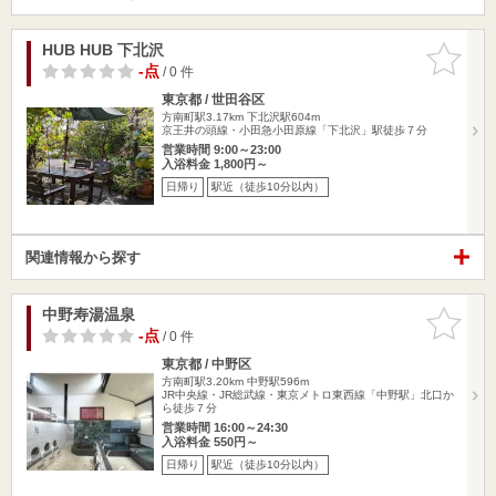
HUB HUB 下北沢
お気に入
りに追加
-点
/ 0 件
東京都 / 世田谷区
方南町駅3.17km
下北沢駅604m
京王井の頭線・小田急小田原線「下北沢」駅徒歩７分
営業時間 9:00～23:00
入浴料金 1,800円～
日帰り
駅近（徒歩10分以内）
関連情報から探す
中野寿湯温泉
お気に入
りに追加
-点
/ 0 件
東京都 / 中野区
方南町駅3.20km
中野駅596m
JR中央線・JR総武線・東京メトロ東西線「中野駅」北口か
ら徒歩７分
営業時間 16:00～24:30
入浴料金 550円～
日帰り
駅近（徒歩10分以内）