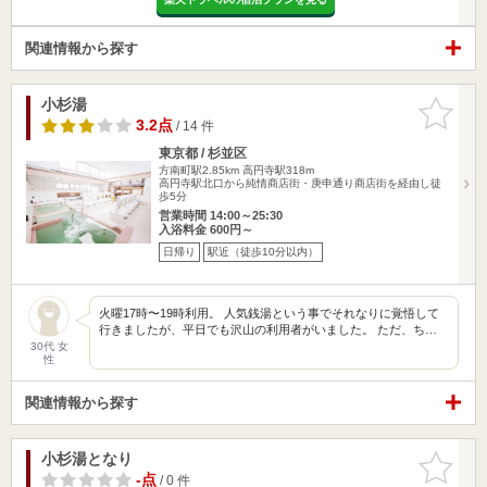
関連情報から探す
小杉湯
お気に入
りに追加
3.2点
/ 14 件
東京都 / 杉並区
方南町駅2.85km
高円寺駅318m
高円寺駅北口から純情商店街・庚申通り商店街を経由し徒
歩5分
営業時間 14:00～25:30
入浴料金 600円～
日帰り
駅近（徒歩10分以内）
火曜17時〜19時利用。 人気銭湯という事でそれなりに覚悟して
行きましたが、平日でも沢山の利用者がいました。 ただ、ち…
30代 女
性
関連情報から探す
小杉湯となり
お気に入
りに追加
-点
/ 0 件