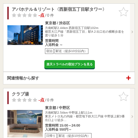
アパホテル＆リゾート〈西新宿五丁目駅タワー〉
お気に入
りに追加
-点
/ 0 件
東京都 / 渋谷区
方南町駅2.44km
西新宿五丁目駅102m
都営大江戸線「西新宿五丁目」駅A２出口右の横断歩道を
渡り徒歩１分
営業時間
入浴料金 ～
宿泊
駅近（徒歩10分以内）
楽天トラベルの宿泊プランを見る
関連情報から探す
クラブ湯
お気に入
りに追加
-点
/ 0 件
東京都 / 中野区
方南町駅2.54km
中野坂上駅111m
東京メトロ丸の内線・都営地下鉄大江戸線 中野坂上駅3番
出口より徒歩…
営業時間 15:00～24:00
入浴料金 550円～
日帰り
駅近（徒歩10分以内）