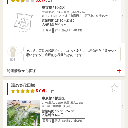
3.0点
/ 2 件
東京都 / 杉並区
方南町駅1.03km
東高円寺駅621m
東京メトロ丸ノ内線「東高円寺」駅下車、徒歩10分
営業時間 15:30～23:30
入浴料金 550円～
日帰り
駅近（徒歩10分以内）
そこそこ広目の銭湯です。ちょっとあちこちガタがきてるかなと
思いますが、庶民的な雰囲気はあります。
匿名
関連情報から探す
湯の楽代田橋
お気に入
りに追加
5.0点
/ 1 件
東京都 / 杉並区
方南町駅1.23km
代田橋駅173m
京王線代田橋駅 徒歩4分
営業時間 15:00～24:00
入浴料金 550円～
日帰り
駅近（徒歩10分以内）