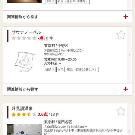
日帰り
駅近（徒歩10分以内）
関連情報から探す
サウナノーベル
お気に入
りに追加
-点
/ 0 件
東京都 / 中野区
方南町駅2.74km
中野駅135m
中野駅徒歩3分
営業時間 9:00～23:30
入浴料金 ～
日帰り
宿泊
駅近（徒歩10分以内）
関連情報から探す
月見湯温泉
お気に入
りに追加
3.6点
/ 18 件
東京都 / 世田谷区
方南町駅2.80km
桜上水駅486m
京王線下高井戸駅下車・東急世田谷線下高井戸駅下車徒歩
6分