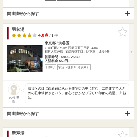
関連情報から探す
羽衣湯
お気に入
りに追加
4.0点
/ 1 件
東京都 / 渋谷区
方南町駅2.59km
西新宿五丁目駅243m
都営大江戸線「西新宿5丁目」駅下車、徒歩4分
営業時間 14:00～25:30
入浴料金 550円～
日帰り
駅近（徒歩10分以内）
渋谷区のほぼ西新宿にあたる住宅街の中に佇む、二階建てで大き
めの駐車場付きという、都心ではかなり珍しい印象の銭湯。 外観
は…
30代 男
性
関連情報から探す
新寿湯
お気に入