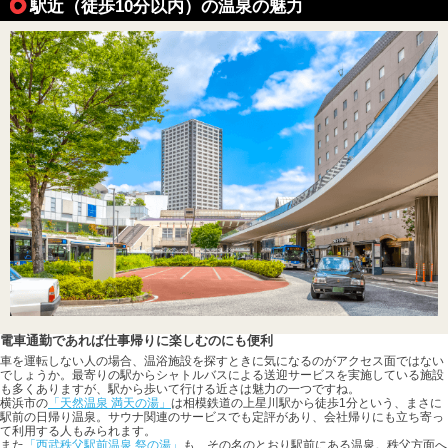
駅近（徒歩10分以内）の温泉の魅力
電車通勤であれば仕事帰りに楽しむのにも便利
車を運転しない人の場合、温浴施設を探すときに気になるのがアクセス面ではない
でしょうか。最寄りの駅からシャトルバスによる送迎サービスを実施している施設
も多くありますが、駅から歩いて行ける近さは魅力の一つですね。
横浜市の
「天然温泉 満天の湯」
は相模鉄道の上星川駅から徒歩1分という、まさに
駅前の日帰り温泉。サウナ関連のサービスでも定評があり、会社帰りにも立ち寄っ
て利用する人もみられます。
また
「西武秩父駅前温泉 祭の湯」
も、その名のとおり駅前にある温泉。秩父方面へ