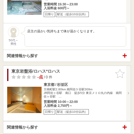
営業時間 15:30～23:00
入浴料金 600円～
日帰り
駅近（徒歩10分以内）
店主の温かい気持ちまで体が温かくなります。
50代～
男性
関連情報から探す
東京岩盤浴/ロハス*ロハス
お気に入
りに追加
-点
/ 0 件
東京都 / 杉並区
方南町駅2.80km
南阿佐ケ谷駅309m
JR阿佐ヶ谷駅 南口 徒歩5分 東京メトロ丸の内線 南阿
佐ヶ谷駅 …
営業時間 10:00～22:00
入浴料金 2,750円～
日帰り
駅近（徒歩10分以内）
関連情報から探す