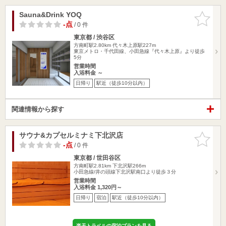
Sauna&Drink YOQ
お気に入
りに追加
-点
/ 0 件
東京都 / 渋谷区
方南町駅2.80km
代々木上原駅227m
東京メトロ・千代田線、小田急線『代々木上原』より徒歩
5分
営業時間
入浴料金 ～
日帰り
駅近（徒歩10分以内）
関連情報から探す
サウナ&カプセルミナミ下北沢店
お気に入
りに追加
-点
/ 0 件
東京都 / 世田谷区
方南町駅2.81km
下北沢駅266m
小田急線/井の頭線下北沢駅南口より徒歩３分
営業時間
入浴料金 1,320円～
日帰り
宿泊
駅近（徒歩10分以内）
楽天トラベルの宿泊プランを見る