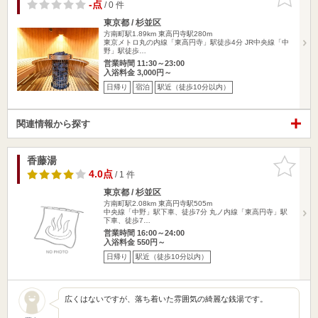
りに追加
-点
/ 0 件
東京都 / 杉並区
方南町駅1.89km
東高円寺駅280m
東京メトロ丸の内線「東高円寺」駅徒歩4分 JR中央線「中
野」駅徒歩…
営業時間 11:30～23:00
入浴料金 3,000円～
日帰り
宿泊
駅近（徒歩10分以内）
関連情報から探す
香藤湯
お気に入
りに追加
4.0点
/ 1 件
東京都 / 杉並区
方南町駅2.08km
東高円寺駅505m
中央線「中野」駅下車、徒歩7分 丸ノ内線「東高円寺」駅
下車、徒歩7…
営業時間 16:00～24:00
入浴料金 550円～
日帰り
駅近（徒歩10分以内）
広くはないですが、落ち着いた雰囲気の綺麗な銭湯です。