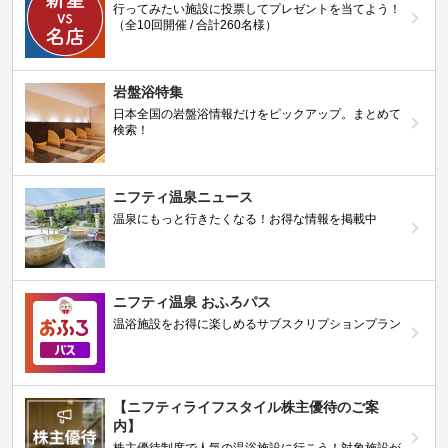
行ってみたい施設に投票してプレゼントを当てよう！
（全10回開催 / 合計260名様）
岩盤浴特集
日本全国の岩盤浴情報だけをピックアップ。まとめて
検索！
ニフティ温泉ニュース
温泉にもっと行きたくなる！お得な情報を掲載中
ニフティ温泉 おふろパス
温浴施設をお得に楽しめるサブスクリプションプラン
【ニフティライフスタイル株主優待のご案
内】
株主優待制度で人気の温浴施設に行こう！対象施設が