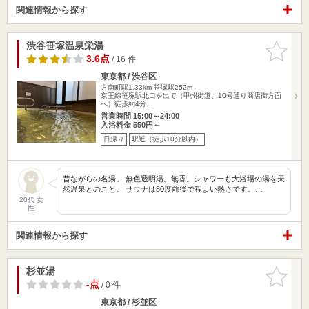
関連情報から探す
渋谷笹塚温泉栄湯
お気に入
りに追加
3.6点
/ 16 件
東京都 / 渋谷区
方南町駅1.33km
笹塚駅252m
京王線笹塚駅北口を出て（甲州街道、10号通り商店街方面
へ）徒歩約4分…
営業時間 15:00～24:00
入浴料金 550円～
日帰り
駅近（徒歩10分以内）
昔ながらの名湯。 無色透明湯。無香。シャワーも大浴場の湯を天
然温泉とのこと。 サウナは80度前後で程よい熱さです。…
20代 女
性
関連情報から探す
杉並湯
お気に入
りに追加
-点
/ 0 件
東京都 / 杉並区