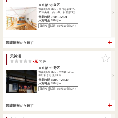
東京都 / 杉並区
方南町駅2.87km
高円寺駅332m
JR中央線「高円寺」駅 徒歩5分
営業時間 9:00～22:00
入浴料金 550円～
日帰り
駅近（徒歩10分以内）
関連情報から探す
天神湯
お気に入
りに追加
-点
/ 0 件
東京都 / 中野区
方南町駅2.87km
中野駅543m
中野駅より徒歩7分
営業時間 15:00～23:30
入浴料金 550円～
日帰り
駅近（徒歩10分以内）
関連情報から探す