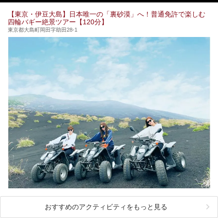
そこで本記事では、東京でおすすめのスーパー銭湯を、目的
別に厳選した30施設からご紹介します。
【東京・伊豆大島】日本唯一の「裏砂漠」へ！普通免許で楽しむ
24時間営業で宿泊できる施設や、1,000円以下で楽しめる安
四輪バギー絶景ツアー【120分】
い施設、デートや休日レジャーにもぴったりなエンタメ要素
が充実した施設など、利用のシーンに合わせて参考にしてく
東京都大島町岡田字助田28-1
ださい。
おすすめのアクティビティをもっと見る