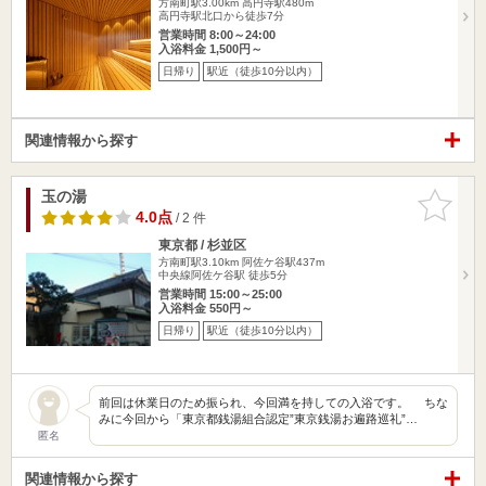
方南町駅3.00km
高円寺駅480m
高円寺駅北口から徒歩7分
営業時間 8:00～24:00
入浴料金 1,500円～
日帰り
駅近（徒歩10分以内）
関連情報から探す
玉の湯
お気に入
りに追加
4.0点
/ 2 件
東京都 / 杉並区
方南町駅3.10km
阿佐ケ谷駅437m
中央線阿佐ケ谷駅 徒歩5分
営業時間 15:00～25:00
入浴料金 550円～
日帰り
駅近（徒歩10分以内）
前回は休業日のため振られ、今回満を持しての入浴です。 ちな
みに今回から「東京都銭湯組合認定”東京銭湯お遍路巡礼”…
匿名
関連情報から探す