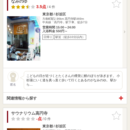
なみのゆ
お気に入
りに追加
3.5点
/ 4 件
東京都 / 杉並区
方南町駅2.96km
高円寺駅469m
中央線「高円寺」駅下車、徒歩7分
営業時間 15:00～24:00
入浴料金 550円～
日帰り
駅近（徒歩10分以内）
こどもの日が近づくとたくさんの煙突に鯉のぼりが泳ぎます。 小
杉湯にいく道を真っ直ぐ歩いて行くとあるのがなみのゆ。 駅か
ら…
匿名
関連情報から探す
サウナリウム高円寺
お気に入
りに追加
-点
/ 0 件
東京都 / 杉並区