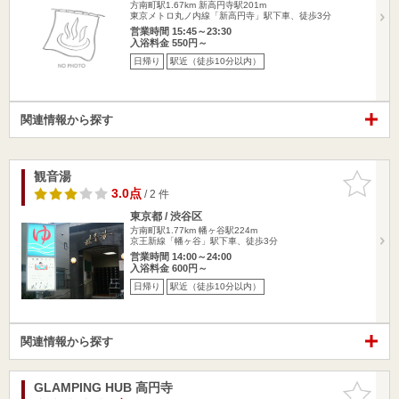
方南町駅1.67km
新高円寺駅201m
東京メトロ丸ノ内線「新高円寺」駅下車、徒歩3分
営業時間 15:45～23:30
入浴料金 550円～
日帰り
駅近（徒歩10分以内）
関連情報から探す
観音湯
お気に入
りに追加
3.0点
/ 2 件
東京都 / 渋谷区
方南町駅1.77km
幡ヶ谷駅224m
京王新線「幡ヶ谷」駅下車、徒歩3分
営業時間 14:00～24:00
入浴料金 600円～
日帰り
駅近（徒歩10分以内）
関連情報から探す
GLAMPING HUB 高円寺
お気に入