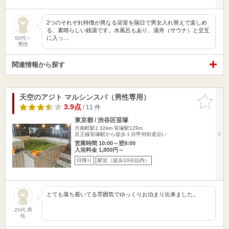
2つのそれぞれ特徴が異なる浴室を隔日で男女入れ替えで楽しめ
る、素晴らしい銭湯です。水風呂もあり、湯舟（サウナ）と交互
に入っ…
50代～
男性
関連情報から探す
天空のアジト マルシンスパ（男性専用）
お気に入
りに追加
3.9点
/ 11 件
東京都 / 渋谷区笹塚
方南町駅1.32km
笹塚駅129m
京王線笹塚駅から徒歩１分甲州街道沿い
営業時間 10:00～翌8:00
入浴料金 1,800円～
日帰り
駅近（徒歩10分以内）
とても落ち着いてる雰囲気でゆっくりお泊まり出来ました。
20代 男
性