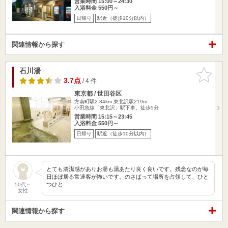
営業時間 15:00～24:30
入浴料金 550円～
日帰り
駅近（徒歩10分以内）
関連情報から探す
石川湯
お気に入
りに追加
3.7点
/ 4 件
東京都 / 世田谷区
方南町駅2.34km
東北沢駅219m
小田急線「東北沢」駅下車、徒歩5分
営業時間 15:15～23:45
入浴料金 550円～
日帰り
駅近（徒歩10分以内）
とても清潔感がありお湯も湯あたり良く良いです。残念なのが毎
日ほぼ居る常連客が怖いです。のさばって場所を占領して、ひと
つひと…
50代～
女性
関連情報から探す