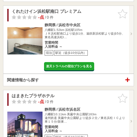
くれたけイン浜松駅南口 プレミアム
お気に入
りに追加
-点
/ 0 件
静岡県 / 浜松市中央区
八幡駅1.52km
浜松駅105m
ＪＲ浜松駅南口より徒歩1分、遠鉄新浜松駅より徒歩5分、
東名高速浜松I…
営業時間
入浴料金 ～
宿泊
駅近（徒歩10分以内）
楽天トラベルの宿泊プランを見る
関連情報から探す
はまきたプラザホテル
お気に入
りに追加
-点
/ 0 件
静岡県 / 浜松市浜名区
八幡駅10.11km
美薗中央公園駅163m
遠州鉄道 美薗中央公園駅より徒歩２分／東名浜松ＩＣより
車１５分/新東…
営業時間
入浴料金 ～