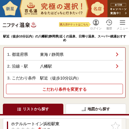
購入済チケットはこちら
ログイン
履歴
メニュー
駅近（徒歩10分以内）の八幡駅(静岡県)近くの温泉、日帰り温泉、スーパー銭湯おすす
め
1. 都道府県
東海 / 静岡県
2. 沿線・駅
八幡駅
3. こだわり条件
駅近（徒歩10分以内）
こだわり条件を変更する
リストから探す
地図から探す
ホテルルートイン浜松駅東
お気に入
りに追加