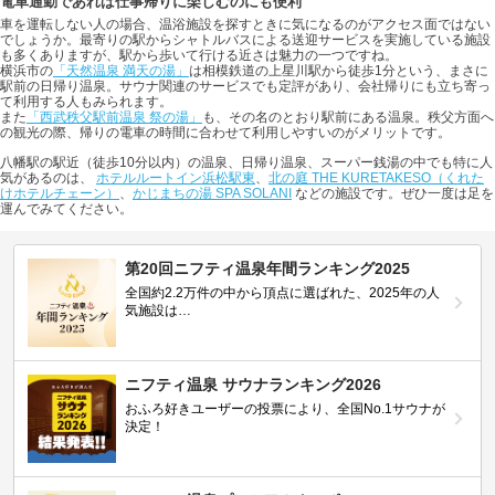
電車通勤であれば仕事帰りに楽しむのにも便利
車を運転しない人の場合、温浴施設を探すときに気になるのがアクセス面ではない
でしょうか。最寄りの駅からシャトルバスによる送迎サービスを実施している施設
も多くありますが、駅から歩いて行ける近さは魅力の一つですね。
横浜市の
「天然温泉 満天の湯」
は相模鉄道の上星川駅から徒歩1分という、まさに
駅前の日帰り温泉。サウナ関連のサービスでも定評があり、会社帰りにも立ち寄っ
て利用する人もみられます。
また
「西武秩父駅前温泉 祭の湯」
も、その名のとおり駅前にある温泉。秩父方面へ
の観光の際、帰りの電車の時間に合わせて利用しやすいのがメリットです。
八幡駅の駅近（徒歩10分以内）の温泉、日帰り温泉、スーパー銭湯の中でも特に人
気があるのは、
ホテルルートイン浜松駅東
、
北の庭 THE KURETAKESO（くれた
けホテルチェーン）
、
かじまちの湯 SPA SOLANI
などの施設です。ぜひ一度は足を
運んでみてください。
第20回ニフティ温泉年間ランキング2025
全国約2.2万件の中から頂点に選ばれた、2025年の人
気施設は…
ニフティ温泉 サウナランキング2026
おふろ好きユーザーの投票により、全国No.1サウナが
決定！