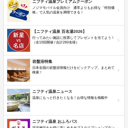
ニフティ温泉プレミアムクーポン
ノジマモバイル会員向け 通常よりもお得な「特別価
格」で人気の温泉を満喫できる！
【ニフティ温泉 百名湯2026】
行ってみたい施設に投票してプレゼントを当てよう！
（全10回開催 / 合計260名様）
岩盤浴特集
日本全国の岩盤浴情報だけをピックアップ。まとめて
検索！
ニフティ温泉ニュース
温泉にもっと行きたくなる！お得な情報を掲載中
ニフティ温泉 おふろパス
温浴施設をお得に楽しめるサブスクリプションプラン