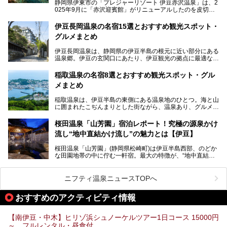
静岡県伊東市の「プレジャーリゾート 伊豆赤沢温泉」は、2
025年9月に「赤沢迎賓館」がリニューアルしたのを皮切り
に、12月には「赤沢温泉ホテル」、「赤沢日帰り温泉
館」、「RED 28 HOTEL」がリニューアル。さらにこのあ
伊豆長岡温泉の名宿15選とおすすめ観光スポット・
とグランピング施設のGRAX EARTH FIELD（グラックスア
グルメまとめ
ースフィールド）、大型屋内アミューズメント施設のPLEA
SURE ARENA（プレジャーアリーナ）がぞくぞくオープン
伊豆長岡温泉は、静岡県の伊豆半島の根元に近い部分にある
予定。
温泉郷。伊豆の玄関口にあたり、伊豆観光の拠点に最適な立
地です。首都圏や名古屋圏からのアクセスが良く、宿泊はも
温泉は海一望の絶景、伊豆の幸満載の食や、全天候型のレジ
ちろん日帰りでも楽しめるのが魅力です。
ャー施設など、現在リニューアルオープンしている施設を中
稲取温泉の名宿8選とおすすめ観光スポット・グル
心に、家族連れでも大人だけでも、おひとりさまでも多彩な
メまとめ
この記事では、伊豆長岡温泉の歴史や魅力、おすすめの宿を
楽しみ方ができる「プレジャーリゾート 伊豆赤沢温泉」を
ピックアップ。周辺の観光・グルメスポットや日帰りで入れ
じっくり紹介します！
稲取温泉は、伊豆半島の東側にある温泉地のひとつ。海と山
る温泉施設も紹介します！
に囲まれたこぢんまりとした街ながら、温泉あり、グルメあ
───
り、見どころも多彩にあり、と魅力たっぷりの場所です。東
提供元：株式会社カトープレジャーグループ【PR】
京からは約2時間30分、直通電車もありアクセスしやすいの
この記事はプレジャーリゾート 伊豆赤沢温泉のPR記事で
桜田温泉「山芳園」宿泊レポート！究極の源泉かけ
もうれしいところ。
す。
流し“地中直結かけ流し”の魅力とは【伊豆】
この記事では、稲取温泉での宿泊におすすめの宿や日帰りで
桜田温泉「山芳園」(静岡県松崎町)は伊豆半島西部、のどか
入れる温泉施設、チェックしたい観光スポットやアクティビ
な田園地帯の中に佇む一軒宿。最大の特徴が、“地中直結か
ティなどを一挙にまとめピックアップ。伊豆稲取温泉を訪れ
け流し”と呼ばれるこの宿独自の湯使い(温泉供給方法)です。
る際の参考にしてくださいね！
地下に眠る源泉を加水・加温・消毒無し、さらには途中過程
で空気にも触れさせることなく浴槽まで提供。「究極の源泉
ニフティ温泉ニュースTOPへ
かけ流し」と言っても決して過言ではありません。
今回、桜田温泉「山芳園」の“温泉”を中心に、その魅力を詳
おすすめのアクティビティ情報
細レポート。また口コミの評判も非常に高い宿であり、客室
や食事も併せて徹底紹介します！
【南伊豆・中木】ヒリゾ浜シュノーケルツアー1日コース 15000円
～ フルレンタル・昼食付