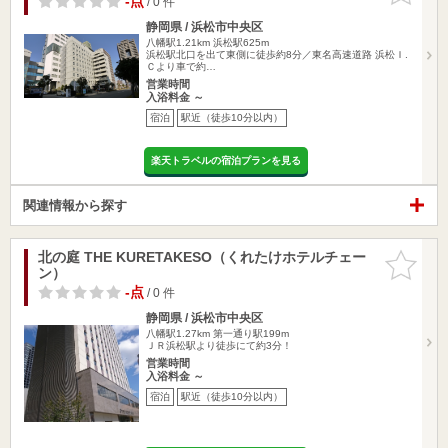
-点
/ 0 件
静岡県 / 浜松市中央区
八幡駅1.21km
浜松駅625m
浜松駅北口を出て東側に徒歩約8分／東名高速道路 浜松Ｉ.
Ｃより車で約…
営業時間
入浴料金 ～
宿泊
駅近（徒歩10分以内）
楽天トラベルの宿泊プランを見る
関連情報から探す
北の庭 THE KURETAKESO（くれたけホテルチェー
お気に入
ン）
りに追加
-点
/ 0 件
静岡県 / 浜松市中央区
八幡駅1.27km
第一通り駅199m
ＪＲ浜松駅より徒歩にて約3分！
営業時間
入浴料金 ～
宿泊
駅近（徒歩10分以内）