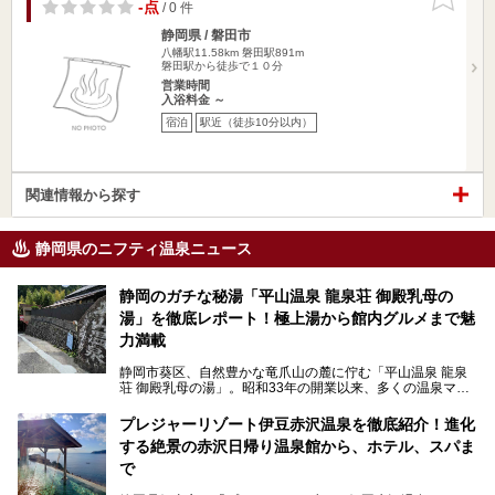
りに追加
-点
/ 0 件
静岡県 / 磐田市
八幡駅11.58km
磐田駅891m
磐田駅から徒歩で１０分
営業時間
入浴料金 ～
宿泊
駅近（徒歩10分以内）
関連情報から探す
静岡県のニフティ温泉ニュース
静岡のガチな秘湯「平山温泉 龍泉荘 御殿乳母の
湯」を徹底レポート！極上湯から館内グルメまで魅
力満載
静岡市葵区、自然豊かな竜爪山の麓に佇む「平山温泉 龍泉
荘 御殿乳母の湯」。昭和33年の開業以来、多くの温泉マニ
アや地元の方々に愛され続けている、知る人ぞ知る鄙び系の
極上温泉です。お湯はもちろん、実はグルメも揃っているん
プレジャーリゾート伊豆赤沢温泉を徹底紹介！進化
です。多くのファンを持つ、その圧倒的なこだわりと魅力を
する絶景の赤沢日帰り温泉館から、ホテル、スパま
解説します。
で