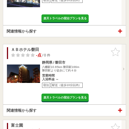
宿泊
駅近（徒歩10分以内）
楽天トラベルの宿泊プランを見る
関連情報から探す
ＡＢホテル磐田
お気に入
りに追加
-点
/ 0 件
静岡県 / 磐田市
八幡駅10.65km
磐田駅166m
磐田駅より徒歩にて約４分
営業時間
入浴料金 ～
宿泊
駅近（徒歩10分以内）
楽天トラベルの宿泊プランを見る
関連情報から探す
富士園
お気に入