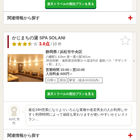
楽天トラベルの宿泊プランを見る
関連情報から探す
かじまちの湯 SPA SOLANI
お気に入
りに追加
3.8点
/ 10 件
静岡県 / 浜松市中央区
八幡駅1.42km
第一通り駅361m
JR浜松駅・遠鉄新浜松駅から徒歩5分 遠鉄バス「ザザシテ
ィ前」また…
営業時間 15:00～翌10:00
入浴料金 600円～
日帰り
宿泊
駅近（徒歩10分以内）
楽天トラベルの宿泊プランを見る
最近24H営業になりよりいろんな業種や老若男女の人が利用しや
すく利用時間によって値段も変わりますが使いやすいかとレスト
ラン…
40代 男
性
関連情報から探す