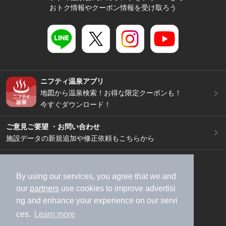
おトク情報やクーポン情報を受け取ろう
ニフティ温泉アプリ
地図から温泉検索！お得な限定クーポンも！
今すぐダウンロード！
ご意見ご要望 ・お問い合わせ
施設データの新規追加や修正依頼もこちらから
スマートフォン
/
PC
加盟店募集（資料請求）
広告出稿のご案内
By using our services, you agree that we and
our
partners
use cookies to improve advertisi
利用規約
ライフスタイルMEMBERS+規約
ng and enhance your experience on our servi
特定商取引法に基づく表記
ヘルプ
採用情報
ces.
Learn more
運営会社
個人情報保護ポリシー