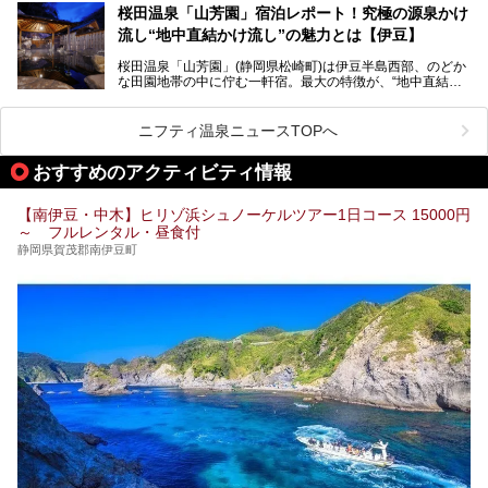
京からは約2時間30分、直通電車もありアクセスしやすいの
この記事はプレジャーリゾート 伊豆赤沢温泉のPR記事で
桜田温泉「山芳園」宿泊レポート！究極の源泉かけ
もうれしいところ。
す。
流し“地中直結かけ流し”の魅力とは【伊豆】
この記事では、稲取温泉での宿泊におすすめの宿や日帰りで
桜田温泉「山芳園」(静岡県松崎町)は伊豆半島西部、のどか
入れる温泉施設、チェックしたい観光スポットやアクティビ
な田園地帯の中に佇む一軒宿。最大の特徴が、“地中直結か
ティなどを一挙にまとめピックアップ。伊豆稲取温泉を訪れ
け流し”と呼ばれるこの宿独自の湯使い(温泉供給方法)です。
る際の参考にしてくださいね！
地下に眠る源泉を加水・加温・消毒無し、さらには途中過程
で空気にも触れさせることなく浴槽まで提供。「究極の源泉
ニフティ温泉ニュースTOPへ
かけ流し」と言っても決して過言ではありません。
今回、桜田温泉「山芳園」の“温泉”を中心に、その魅力を詳
おすすめのアクティビティ情報
細レポート。また口コミの評判も非常に高い宿であり、客室
や食事も併せて徹底紹介します！
【南伊豆・中木】ヒリゾ浜シュノーケルツアー1日コース 15000円
～ フルレンタル・昼食付
静岡県賀茂郡南伊豆町