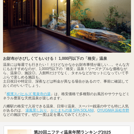
お財布がさびしくてもいける！ 1,000円以下の「格安」温泉
温泉には毎週でも行きたい！ だけどなかなかお財布事情が厳しい…。そんな方
にもおすすめなのが、1,000円以下の「格安」温泉！リーズナブルな価格なが
ら、温泉◎、施設◎。入館料だけでなく、タオルなどがセットになっていて手
ぶらで楽しめる施設も。
土日祝日や特定日、深夜などは料金が異なる場合があるので、事前に確認して
おくのがいいでしょう。
「
横濱スパヒルズ 竜泉寺の湯
」は、格安価格で多種類のお風呂やサウナなどミ
ネラル豊富な天然温泉が楽しめます。
八幡駅の格安で入浴できる温泉、日帰り温泉、スーパー銭湯の中でも特に人気
があるのは、
湯風景しおり
、
かじまちの湯 SPA SOLANI
、
OYUGIWA 浜松市野
などの施設です。ぜひ一度は足を運んでみてください。
第20回ニフティ温泉年間ランキング2025