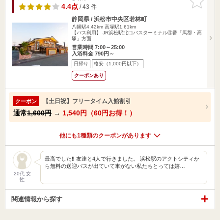
りに追加
4.4点
/ 43 件
静岡県 / 浜松市中央区若林町
八幡駅4.42km
高塚駅1.61km
【バス利用】 JR浜松駅北口バスターミナル④番「馬郡・高
塚」方面 …
営業時間 7:00～25:00
入浴料金 790円～
日帰り
格安（1,000円以下）
クーポンあり
【土日祝】フリータイム入館割引
クーポン
通常
1,600円
→
1,540円（60円お得！）
他にも1種類のクーポンがあります
最高でした‼︎ 友達と4人で行きました。 浜松駅のアクトシティか
ら無料の送迎バスが出ていて車がない私たちとっては嬉…
20代 女
性
関連情報から探す