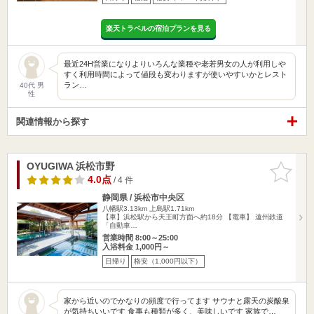
楽天トラベルの宿泊プランを見る
最近24H営業になりよりいろんな業種や老若男女の人が利用しや
すく利用時間によって値段も変わりますが使いやすいかとレスト
ラン…
40代 男
性
関連情報から探す
OYUGIWA 浜松市野
お気に入
りに追加
4.0点
/ 4 件
静岡県 / 浜松市中央区
八幡駅3.13km
上島駅1.71km
【車】浜松駅から天王町方面へ約18分 【電車】 遠州鉄道
「自動車…
営業時間 8:00～25:00
入浴料金 1,000円～
日帰り
格安（1,000円以下）
家から近いのでかなりの頻度で行ってます サウナと露天の炭酸泉
が気持ちいいです 食事も種類が多く、美味しいです 家族で…