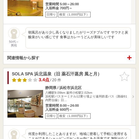
営業時間 5:00～26:00
入浴料金 700円～
日帰り
格安（1,000円以下）
朝風呂があり少し高くなりましたがリーズナブルです サウナと炭
酸泉がいい感じです 食事はカレーうどんが美味しいです
50代～
男性
関連情報から探す
SOLA SPA 浜北温泉（旧 薬石汗蒸房 風と月）
お気に入
りに追加
3.4点
/ 20 件
静岡県 / 浜松市浜北区
八幡駅9.09km
遠州小松駅2.02km
浜松駅バスターミナル12乗り場より遠州鉄道バス（路線61
内野台線）日…
営業時間 8:00～24:00
入浴料金 600円～
日帰り
格安（1,000円以下）
何度か利用したことありますが、地域に密着して手軽に使用する
ことができるショッピングセンター内にある温泉です 無駄がなく