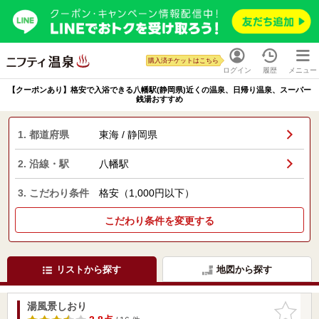
購入済チケットはこちら
ログイン
履歴
メニュー
【クーポンあり】格安で入浴できる八幡駅(静岡県)近くの温泉、日帰り温泉、スーパー
銭湯おすすめ
1. 都道府県
東海 / 静岡県
2. 沿線・駅
八幡駅
3. こだわり条件
格安（1,000円以下）
こだわり条件を変更する
リストから探す
地図から探す
湯風景しおり
お気に入
りに追加