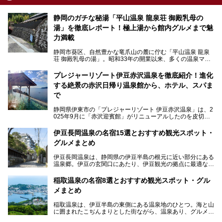
静岡のガチな秘湯「平山温泉 龍泉荘 御殿乳母の
湯」を徹底レポート！極上湯から館内グルメまで魅
力満載
静岡市葵区、自然豊かな竜爪山の麓に佇む「平山温泉 龍泉
荘 御殿乳母の湯」。昭和33年の開業以来、多くの温泉マニ
アや地元の方々に愛され続けている、知る人ぞ知る鄙び系の
極上温泉です。お湯はもちろん、実はグルメも揃っているん
プレジャーリゾート伊豆赤沢温泉を徹底紹介！進化
です。多くのファンを持つ、その圧倒的なこだわりと魅力を
する絶景の赤沢日帰り温泉館から、ホテル、スパま
解説します。
で
静岡県伊東市の「プレジャーリゾート 伊豆赤沢温泉」は、2
025年9月に「赤沢迎賓館」がリニューアルしたのを皮切り
に、12月には「赤沢温泉ホテル」、「赤沢日帰り温泉
館」、「RED 28 HOTEL」がリニューアル。さらにこのあ
伊豆長岡温泉の名宿15選とおすすめ観光スポット・
とグランピング施設のGRAX EARTH FIELD（グラックスア
グルメまとめ
ースフィールド）、大型屋内アミューズメント施設のPLEA
SURE ARENA（プレジャーアリーナ）がぞくぞくオープン
伊豆長岡温泉は、静岡県の伊豆半島の根元に近い部分にある
予定。
温泉郷。伊豆の玄関口にあたり、伊豆観光の拠点に最適な立
地です。首都圏や名古屋圏からのアクセスが良く、宿泊はも
温泉は海一望の絶景、伊豆の幸満載の食や、全天候型のレジ
ちろん日帰りでも楽しめるのが魅力です。
ャー施設など、現在リニューアルオープンしている施設を中
稲取温泉の名宿8選とおすすめ観光スポット・グル
心に、家族連れでも大人だけでも、おひとりさまでも多彩な
メまとめ
この記事では、伊豆長岡温泉の歴史や魅力、おすすめの宿を
楽しみ方ができる「プレジャーリゾート 伊豆赤沢温泉」を
ピックアップ。周辺の観光・グルメスポットや日帰りで入れ
じっくり紹介します！
稲取温泉は、伊豆半島の東側にある温泉地のひとつ。海と山
る温泉施設も紹介します！
に囲まれたこぢんまりとした街ながら、温泉あり、グルメあ
───
り、見どころも多彩にあり、と魅力たっぷりの場所です。東
提供元：株式会社カトープレジャーグループ【PR】