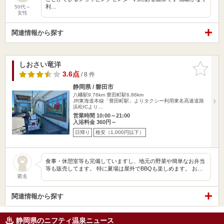
利…
50代～
女性
関連情報から探す
しおさい竜洋
お気に入
りに追加
3.6点
/ 8 件
静岡県 / 磐田市
八幡駅9.76km
豊田町駅6.86km
JR東海道本線「豊田町駅」よりタクシー利用東名高速道路
浜松ICより…
営業時間 10:00～21:00
入浴料金 360円～
日帰り
格安（1,000円以下）
食事・休憩室等も完備していますし、地元の野菜や簡単なお弁当
等も販売してます。 特に夏場は屋外でBBQも楽しめます。 お…
匿名
関連情報から探す
静岡県のニフティ温泉ニュース