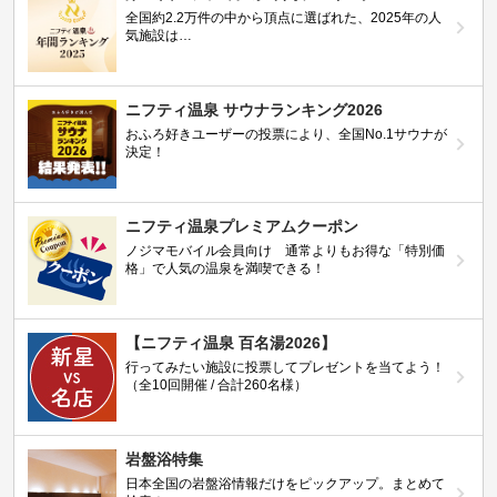
全国約2.2万件の中から頂点に選ばれた、2025年の人
気施設は…
ニフティ温泉 サウナランキング2026
おふろ好きユーザーの投票により、全国No.1サウナが
決定！
ニフティ温泉プレミアムクーポン
ノジマモバイル会員向け 通常よりもお得な「特別価
格」で人気の温泉を満喫できる！
【ニフティ温泉 百名湯2026】
行ってみたい施設に投票してプレゼントを当てよう！
（全10回開催 / 合計260名様）
岩盤浴特集
日本全国の岩盤浴情報だけをピックアップ。まとめて