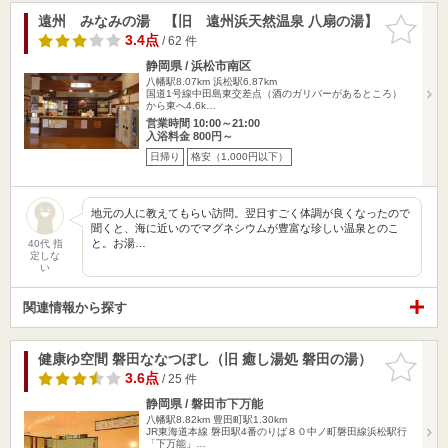
遠州 みなみの湯 【旧 遠州浜天然温泉 八扇の湯】
お気に入
りに追加
3.4点
/ 62 件
静岡県 / 浜松市南区
八幡駅8.07km
浜松駅6.87km
国道1号線中田島東交差点（酒のガリバーがあるところ）
から東へ4.6k…
営業時間 10:00～21:00
入浴料金 800円～
日帰り
格安（1,000円以下）
地元の人に教えてもらい訪問。翌日すごく体調が良くなったので
聞くと、海に近いのでマグネシウムが豊富な珍しい温泉とのこ
と。お湯…
40代 指
定しな
い
関連情報から探す
健康ゆ空間 磐田ななつぼし（旧 癒し湯処 磐田の湯）
お気に入
りに追加
3.6点
/ 25 件
静岡県 / 磐田市下万能
八幡駅8.82km
豊田町駅1.30km
JR東海道本線 磐田駅4番のりば８０中ノ町磐田線浜松駅行
「下万能」…