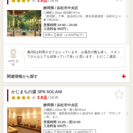
3.8点
/ 16 件
静岡県 / 浜松市中央区
八幡駅1.00km
助信駅767m
「助信駅」下車、徒歩約12分。東名高速道路・浜松ICより
車で約20分…
営業時間 10:00～24:00
入浴料金 900円～
日帰り
格安（1,000円以下）
週2回は利用させてもらっています。お風呂の数も多く、スタッ
フさんもとても頑張っていて良いと思います。 ただここ最近、…
40代 女
性
関連情報から探す
かじまちの湯 SPA SOLANI
お気に入
りに追加
3.8点
/ 10 件
静岡県 / 浜松市中央区
八幡駅1.42km
第一通り駅361m
JR浜松駅・遠鉄新浜松駅から徒歩5分 遠鉄バス「ザザシテ
ィ前」また…
営業時間 15:00～翌10:00
入浴料金 600円～
日帰り
宿泊
格安（1,000円以下）