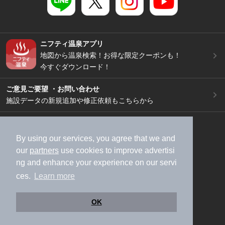
ニフティ温泉アプリ
地図から温泉検索！お得な限定クーポンも！
今すぐダウンロード！
ご意見ご要望 ・お問い合わせ
施設データの新規追加や修正依頼もこちらから
スマートフォン
/
PC
加盟店募集（資料請求）
広告出稿のご案内
By using our services, you agree that we and
our
partners
use cookies to improve advertisi
利用規約
ライフスタイルMEMBERS+規約
ng and enhance your experience on our servi
特定商取引法に基づく表記
ヘルプ
採用情報
ces.
Learn more
運営会社
個人情報保護ポリシー
©NIFTY Lifestyle Co., Ltd.
OK