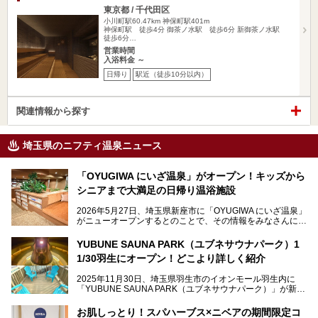
東京都 / 千代田区
小川町駅60.47km
神保町駅401m
神保町駅 徒歩4分 御茶ノ水駅 徒歩6分 新御茶ノ水駅
徒歩6分…
営業時間
入浴料金 ～
日帰り
駅近（徒歩10分以内）
関連情報から探す
埼玉県のニフティ温泉ニュース
「OYUGIWA にいざ温泉」がオープン！キッズから
シニアまで大満足の日帰り温浴施設
2026年5月27日、埼玉県新座市に「OYUGIWA にいざ温泉」
がニューオープンするとのことで、その情報をみなさんにい
ち早くお伝えしようとひと足お先に取材訪問。
YUBUNE SAUNA PARK（ユブネサウナパーク）1
メインとなる黒湯の天然温泉や本格的なサウナをはじめ、4
1/30羽生にオープン！どこより詳しく紹介
種類のリラックスルームやお食事処、他施設とは一線を画す
キッズコーナーなど、施設の隅々までたっぷりとチェックし
2025年11月30日、埼玉県羽生市のイオンモール羽生内に
てきました！
「YUBUNE SAUNA PARK（ユブネサウナパーク）」が新規
オープン！
お肌しっとり！スパハーブス×ニベアの期間限定コ