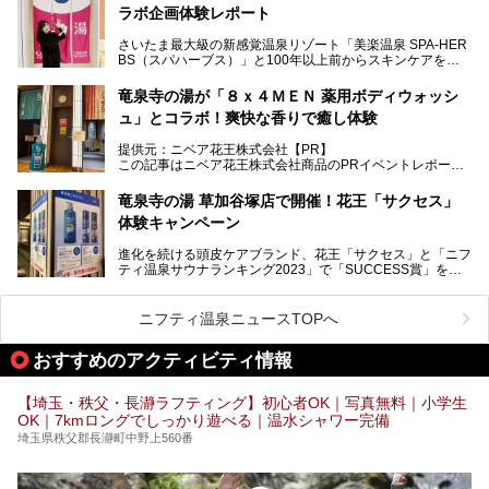
今年の4月1日から楽久屋グループの一員となった「湯舞音
ラボ企画体験レポート
（ユブネ）」が新ブランド「YUBUNE SAUNA PARK」を立
ち上げました。
さいたま最大級の新感覚温泉リゾート「美楽温泉 SPA-HER
湯舞音らしいサウナにこだわった遊び心満点の"銭湯×屋外サ
BS（スパハーブス）」と100年以上前からスキンケアを考
ウナ"施設で、男女別のお風呂のほか、水着やサウナ着で楽
案してきた「ニベア」が、期間限定でコラボ企画を開催中。
しめる男女共用屋外サウナや飲食できるととのいスペースな
読者モデルやインスタグラマーとして活躍している、美容＆
ど、ユニークなポイントがいっぱい！
竜泉寺の湯が「８ｘ４ＭＥＮ 薬用ボディウォッシ
スパ大好きの畑瀬愛さんと取材してきました。
オープン前取材に行ってきましたので、早速どこより詳しく
ュ」とコラボ！爽快な香りで癒し体験
紹介しちゃいます！
───
提供元：ニベア花王株式会社【PR】
提供元：ニベア花王株式会社【PR】
この記事はニベア花王株式会社商品のPRイベントレポート
この記事はニベア花王株式会社商品のPRイベントレポート
記事です。
記事です。
竜泉寺の湯 草加谷塚店で開催！花王「サクセス」
ーーー
体験キャンペーン
注目のボディウォッシュアイテム「８ｘ４ＭＥＮ 薬用ボデ
ィウォッシュ」と「ニフティ温泉年間ランキング2021」で
進化を続ける頭皮ケアブランド、花王「サクセス」と「ニフ
全国総合2位にランクインした人気温浴施設「竜泉寺の湯 草
ティ温泉サウナランキング2023」で「SUCCESS賞」を獲
加谷塚店」がコラボイベントを期間限定で開催中ということ
得した人気温浴施設「竜泉寺の湯 草加谷塚店」がコラボイ
で早速訪問！
ベントを開催。
気になるその内容をチェックしてきました！
ニフティ温泉ニュースTOPへ
早速訪問し、気になるその内容を取材してきました！
おすすめのアクティビティ情報
───
提供元：花王株式会社【PR】
この記事は花王株式会社商品のPRイベントレポート記事で
【埼玉・秩父・長瀞ラフティング】初心者OK｜写真無料｜小学生
す。
OK｜7kmロングでしっかり遊べる｜温水シャワー完備
埼玉県秩父郡長瀞町中野上560番