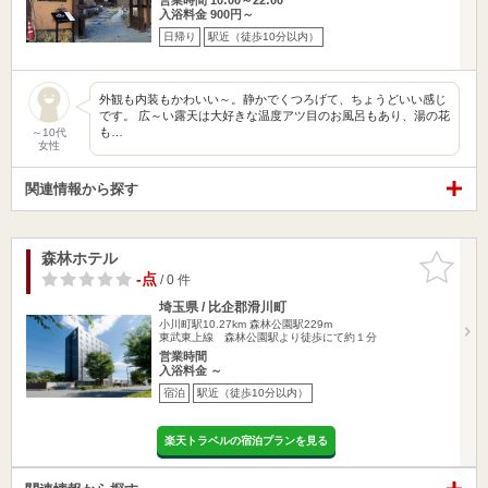
入浴料金 900円～
日帰り
駅近（徒歩10分以内）
外観も内装もかわいい～。静かでくつろげて、ちょうどいい感じ
です。 広～い露天は大好きな温度アツ目のお風呂もあり、湯の花
も…
～10代
女性
関連情報から探す
森林ホテル
お気に入
りに追加
-点
/ 0 件
埼玉県 / 比企郡滑川町
小川町駅10.27km
森林公園駅229m
東武東上線 森林公園駅より徒歩にて約１分
営業時間
入浴料金 ～
宿泊
駅近（徒歩10分以内）
楽天トラベルの宿泊プランを見る