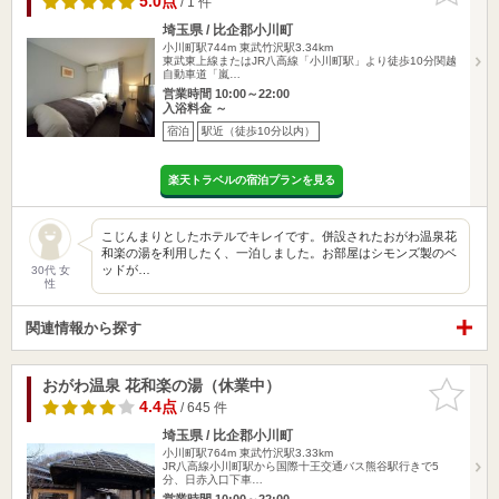
5.0点
/ 1 件
埼玉県 / 比企郡小川町
小川町駅744m
東武竹沢駅3.34km
東武東上線またはJR八高線「小川町駅」より徒歩10分関越
自動車道「嵐…
営業時間 10:00～22:00
入浴料金 ～
宿泊
駅近（徒歩10分以内）
楽天トラベルの宿泊プランを見る
こじんまりとしたホテルでキレイです。併設されたおがわ温泉花
和楽の湯を利用したく、一泊しました。お部屋はシモンズ製のベ
ッドが…
30代 女
性
関連情報から探す
おがわ温泉 花和楽の湯（休業中）
お気に入
りに追加
4.4点
/ 645 件
埼玉県 / 比企郡小川町
小川町駅764m
東武竹沢駅3.33km
JR八高線小川町駅から国際十王交通バス熊谷駅行きで5
分、日赤入口下車…
営業時間 10:00～22:00