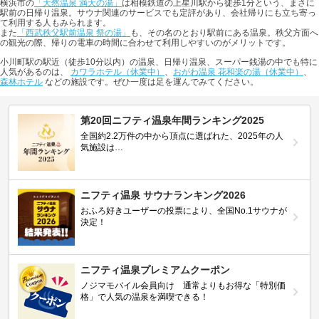
横浜市の
「天然温泉 満天の湯」
は相模鉄道の上星川駅から徒歩1分という、まさに
駅前の日帰り温泉。サウナ関連のサービスでも定評があり、会社帰りにも立ち寄っ
て利用する人もみられます。
また
「西武秩父駅前温泉 祭の湯」
も、その名のとおり駅前にある温泉。秩父方面へ
の観光の際、帰りの電車の時間に合わせて利用しやすいのがメリットです。
小川町駅の駅近（徒歩10分以内）の温泉、日帰り温泉、スーパー銭湯の中でも特に
人気があるのは、
カワラホテル（休業中）
、
おがわ温泉 花和楽の湯（休業中）
、
森林ホテル
などの施設です。ぜひ一度は足を運んでみてください。
第20回ニフティ温泉年間ランキング2025
全国約2.2万件の中から頂点に選ばれた、2025年の人
気施設は…
ニフティ温泉 サウナランキング2026
おふろ好きユーザーの投票により、全国No.1サウナが
決定！
ニフティ温泉プレミアムクーポン
ノジマモバイル会員向け 通常よりもお得な「特別価
格」で人気の温泉を満喫できる！