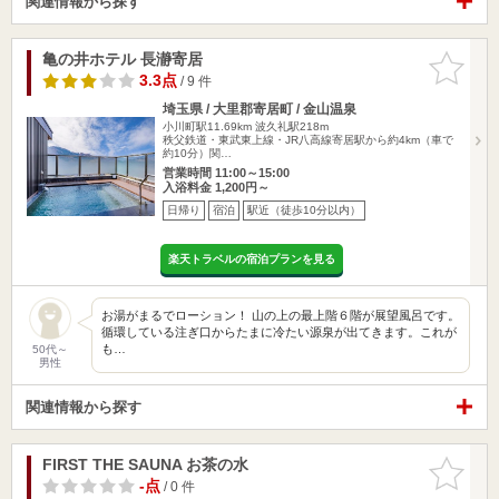
関連情報から探す
亀の井ホテル 長瀞寄居
お気に入
りに追加
3.3点
/ 9 件
埼玉県 / 大里郡寄居町 / 金山温泉
小川町駅11.69km
波久礼駅218m
秩父鉄道・東武東上線・JR八高線寄居駅から約4km（車で
約10分）関…
営業時間 11:00～15:00
入浴料金 1,200円～
日帰り
宿泊
駅近（徒歩10分以内）
楽天トラベルの宿泊プランを見る
お湯がまるでローション！ 山の上の最上階６階が展望風呂です。
循環している注ぎ口からたまに冷たい源泉が出てきます。これが
も…
50代～
男性
関連情報から探す
FIRST THE SAUNA お茶の水
お気に入
りに追加
-点
/ 0 件