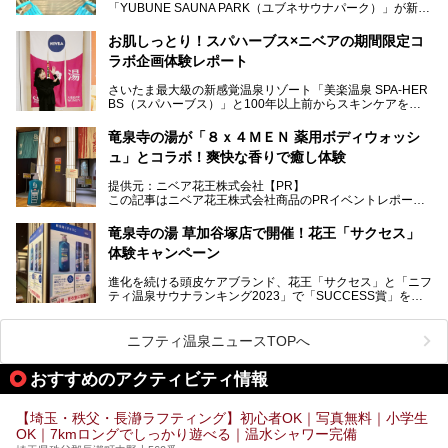
「YUBUNE SAUNA PARK（ユブネサウナパーク）」が新規
オープン！
お肌しっとり！スパハーブス×ニベアの期間限定コ
今年の4月1日から楽久屋グループの一員となった「湯舞音
ラボ企画体験レポート
（ユブネ）」が新ブランド「YUBUNE SAUNA PARK」を立
ち上げました。
さいたま最大級の新感覚温泉リゾート「美楽温泉 SPA-HER
湯舞音らしいサウナにこだわった遊び心満点の"銭湯×屋外サ
BS（スパハーブス）」と100年以上前からスキンケアを考
ウナ"施設で、男女別のお風呂のほか、水着やサウナ着で楽
案してきた「ニベア」が、期間限定でコラボ企画を開催中。
しめる男女共用屋外サウナや飲食できるととのいスペースな
読者モデルやインスタグラマーとして活躍している、美容＆
ど、ユニークなポイントがいっぱい！
竜泉寺の湯が「８ｘ４ＭＥＮ 薬用ボディウォッシ
スパ大好きの畑瀬愛さんと取材してきました。
オープン前取材に行ってきましたので、早速どこより詳しく
ュ」とコラボ！爽快な香りで癒し体験
紹介しちゃいます！
───
提供元：ニベア花王株式会社【PR】
提供元：ニベア花王株式会社【PR】
この記事はニベア花王株式会社商品のPRイベントレポート
この記事はニベア花王株式会社商品のPRイベントレポート
記事です。
記事です。
竜泉寺の湯 草加谷塚店で開催！花王「サクセス」
ーーー
体験キャンペーン
注目のボディウォッシュアイテム「８ｘ４ＭＥＮ 薬用ボデ
ィウォッシュ」と「ニフティ温泉年間ランキング2021」で
進化を続ける頭皮ケアブランド、花王「サクセス」と「ニフ
全国総合2位にランクインした人気温浴施設「竜泉寺の湯 草
ティ温泉サウナランキング2023」で「SUCCESS賞」を獲
加谷塚店」がコラボイベントを期間限定で開催中ということ
得した人気温浴施設「竜泉寺の湯 草加谷塚店」がコラボイ
で早速訪問！
ベントを開催。
気になるその内容をチェックしてきました！
ニフティ温泉ニュースTOPへ
早速訪問し、気になるその内容を取材してきました！
おすすめのアクティビティ情報
───
提供元：花王株式会社【PR】
この記事は花王株式会社商品のPRイベントレポート記事で
【埼玉・秩父・長瀞ラフティング】初心者OK｜写真無料｜小学生
す。
OK｜7kmロングでしっかり遊べる｜温水シャワー完備