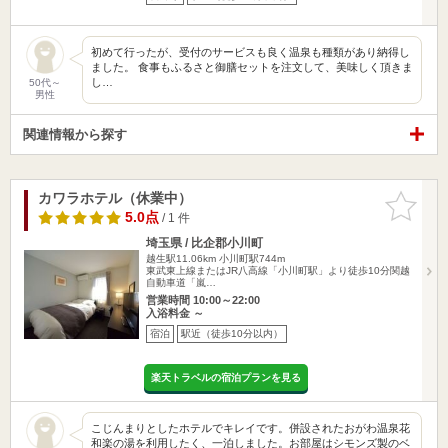
初めて行ったが、受付のサービスも良く温泉も種類があり納得し
ました。 食事もふるさと御膳セットを注文して、美味しく頂きま
し…
50代～
男性
関連情報から探す
カワラホテル（休業中）
お気に入
りに追加
5.0点
/ 1 件
埼玉県 / 比企郡小川町
越生駅11.06km
小川町駅744m
東武東上線またはJR八高線「小川町駅」より徒歩10分関越
自動車道「嵐…
営業時間 10:00～22:00
入浴料金 ～
宿泊
駅近（徒歩10分以内）
楽天トラベルの宿泊プランを見る
こじんまりとしたホテルでキレイです。併設されたおがわ温泉花
和楽の湯を利用したく、一泊しました。お部屋はシモンズ製のベ