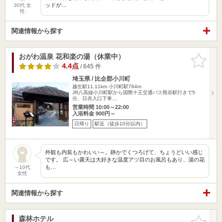
ッドが…
30代 女
性
関連情報から探す
おがわ温泉 花和楽の湯（休業中）
お気に入
りに追加
4.4点
/ 645 件
埼玉県 / 比企郡小川町
越生駅11.11km
小川町駅764m
JR八高線小川町駅から国際十王交通バス熊谷駅行きで5
分、日赤入口下車…
営業時間 10:00～22:00
入浴料金 900円～
日帰り
駅近（徒歩10分以内）
外観も内装もかわいい～。静かでくつろげて、ちょうどいい感じ
です。 広～い露天は大好きな温度アツ目のお風呂もあり、湯の花
も…
～10代
女性
関連情報から探す
森林ホテル
お気に入