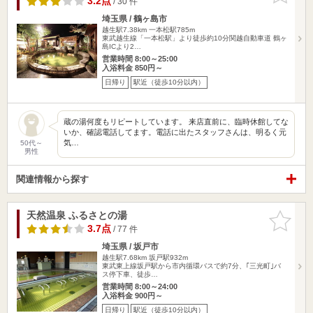
3.2点
/ 30 件
埼玉県 / 鶴ヶ島市
越生駅7.38km
一本松駅785m
東武越生線「一本松駅」より徒歩約10分関越自動車道 鶴ヶ
島ICより2…
営業時間 8:00～25:00
入浴料金 850円～
日帰り
駅近（徒歩10分以内）
蔵の湯何度もリピートしています。 来店直前に、臨時休館してな
いか、確認電話してます。電話に出たスタッフさんは、明るく元
気…
50代～
男性
関連情報から探す
天然温泉 ふるさとの湯
お気に入
りに追加
3.7点
/ 77 件
埼玉県 / 坂戸市
越生駅7.68km
坂戸駅932m
東武東上線坂戸駅から市内循環バスで約7分、｢三光町｣バ
ス停下車、徒歩…
営業時間 8:00～24:00
入浴料金 900円～
日帰り
駅近（徒歩10分以内）