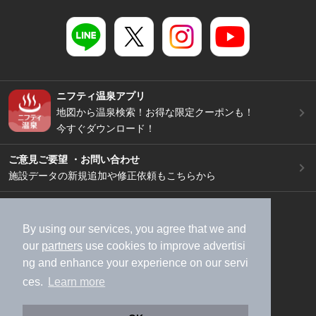
ニフティ温泉アプリ
地図から温泉検索！お得な限定クーポンも！
今すぐダウンロード！
ご意見ご要望 ・お問い合わせ
施設データの新規追加や修正依頼もこちらから
スマートフォン
/
PC
加盟店募集（資料請求）
広告出稿のご案内
By using our services, you agree that we and
our
partners
use cookies to improve advertisi
利用規約
ライフスタイルMEMBERS+規約
ng and enhance your experience on our servi
特定商取引法に基づく表記
ヘルプ
採用情報
ces.
Learn more
運営会社
個人情報保護ポリシー
©NIFTY Lifestyle Co., Ltd.