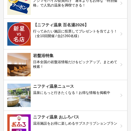
ノジマモバイル会員向け 通常よりもお得な「特別価
格」で人気の温泉を満喫できる！
【ニフティ温泉 百名湯2026】
行ってみたい施設に投票してプレゼントを当てよう！
（全10回開催 / 合計260名様）
岩盤浴特集
日本全国の岩盤浴情報だけをピックアップ。まとめて
検索！
ニフティ温泉ニュース
温泉にもっと行きたくなる！お得な情報を掲載中
ニフティ温泉 おふろパス
温浴施設をお得に楽しめるサブスクリプションプラン