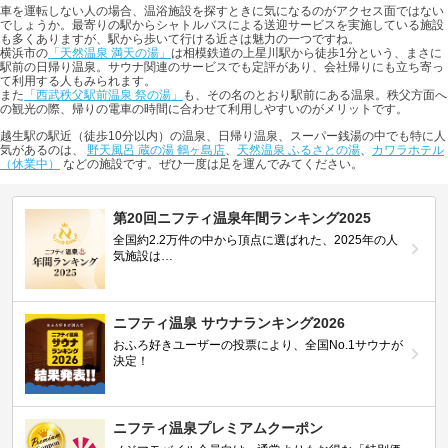
車を運転しない人の場合、温浴施設を探すときに気になるのがアクセス面ではない
でしょうか。最寄りの駅からシャトルバスによる送迎サービスを実施している施設
も多くありますが、駅から歩いて行ける近さは魅力の一つですね。
横浜市の
「天然温泉 満天の湯」
は相模鉄道の上星川駅から徒歩1分という、まさに
駅前の日帰り温泉。サウナ関連のサービスでも定評があり、会社帰りにも立ち寄っ
て利用する人もみられます。
また
「西武秩父駅前温泉 祭の湯」
も、その名のとおり駅前にある温泉。秩父方面へ
の観光の際、帰りの電車の時間に合わせて利用しやすいのがメリットです。
越生駅の駅近（徒歩10分以内）の温泉、日帰り温泉、スーパー銭湯の中でも特に人
気があるのは、
野天風呂 蔵の湯 鶴ヶ島店
、
天然温泉 ふるさとの湯
、
カワラホテル
（休業中）
などの施設です。ぜひ一度は足を運んでみてください。
第20回ニフティ温泉年間ランキング2025
全国約2.2万件の中から頂点に選ばれた、2025年の人
気施設は…
ニフティ温泉 サウナランキング2026
おふろ好きユーザーの投票により、全国No.1サウナが
決定！
ニフティ温泉プレミアムクーポン