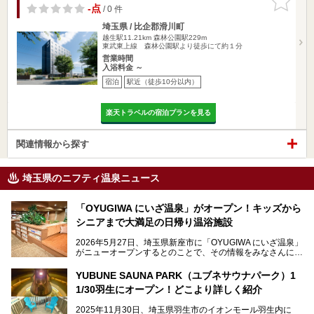
りに追加
-点
/ 0 件
埼玉県 / 比企郡滑川町
越生駅11.21km
森林公園駅229m
東武東上線 森林公園駅より徒歩にて約１分
営業時間
入浴料金 ～
宿泊
駅近（徒歩10分以内）
楽天トラベルの宿泊プランを見る
関連情報から探す
埼玉県のニフティ温泉ニュース
「OYUGIWA にいざ温泉」がオープン！キッズから
シニアまで大満足の日帰り温浴施設
2026年5月27日、埼玉県新座市に「OYUGIWA にいざ温泉」
がニューオープンするとのことで、その情報をみなさんにい
ち早くお伝えしようとひと足お先に取材訪問。
YUBUNE SAUNA PARK（ユブネサウナパーク）1
メインとなる黒湯の天然温泉や本格的なサウナをはじめ、4
1/30羽生にオープン！どこより詳しく紹介
種類のリラックスルームやお食事処、他施設とは一線を画す
キッズコーナーなど、施設の隅々までたっぷりとチェックし
2025年11月30日、埼玉県羽生市のイオンモール羽生内に
てきました！