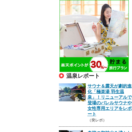
温泉レポート
サウナ＆露天が劇的進
化「極楽湯 羽生温
泉」！リニューアルで
登場のバレルサウナや
女性専用エリアをレポ
ート
（突レポ）