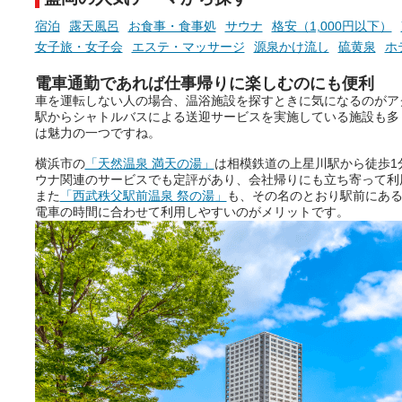
宿泊
露天風呂
お食事・食事処
サウナ
格安（1,000円以下）
女子旅・女子会
エステ・マッサージ
源泉かけ流し
硫黄泉
ホ
電車通勤であれば仕事帰りに楽しむのにも便利
車を運転しない人の場合、温浴施設を探すときに気になるのがア
駅からシャトルバスによる送迎サービスを実施している施設も多
は魅力の一つですね。
横浜市の
「天然温泉 満天の湯」
は相模鉄道の上星川駅から徒歩1
ウナ関連のサービスでも定評があり、会社帰りにも立ち寄って利
また
「西武秩父駅前温泉 祭の湯」
も、その名のとおり駅前にあ
電車の時間に合わせて利用しやすいのがメリットです。