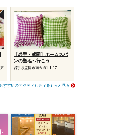
国
【岩手・盛岡】ホームスパ
ンの聖地へ行こう！...
 第
岩手県盛岡市南大通1-1-17
おすすめのアクティビティをもっと見る