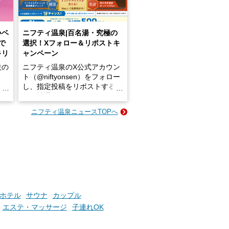
いベ
ニフティ温泉|百名湯・究極の
で
選択！Xフォロー＆リポストキ
キリ
ャンペーン
設の
ニフティ温泉のX公式アカウン
ト（@niftyonsen）をフォロー
し、指定投稿をリポストする
占い
と、抽選で各回26（ふろ）名
な
様（合計260名様）に選べるe-
ニフティ温泉ニュースTOPへ
ン
GIFT500円分をプレゼントい
たします。
楽し
ふろ
ホテル
サウナ
カップル
エステ・マッサージ
子連れOK