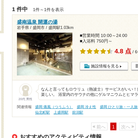
1 件中
1件～1件を表示
盛南温泉 開運の湯
岩手県 / 盛岡市 /
盛岡駅1.03km
■営業時間 10:00～24:00
■入浴料 750円～
4.8 点
/ 
施設情報を見る
なんと言ってもロウリュ（熱波士）サービスがいい！
楽しい。 浴室内のサウナの他にゲルマニウムとヒマ
20代 男性
関連情報
盛岡 痛風（つうふう）
盛岡 冷え性
盛岡 ひとり旅・一人旅
仙北町駅
上盛岡駅
前潟駅
前へ
1
次へ
おすすめのアクティビティ情報