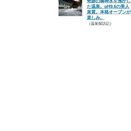
奇跡の御神水を沸かし
た温泉。pH9.6の美人
泉質。本格オープンが
楽しみ。
（温泉探訪記）