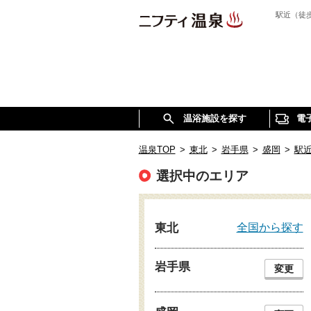
駅近（徒
温浴施設を探す
電
温泉TOP
>
東北
>
岩手県
>
盛岡
>
駅
選択中のエリア
全国から探す
東北
岩手県
変更