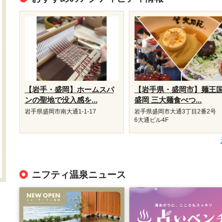
【岩手・盛岡】ホームスパ
【岩手県・盛岡市】麺王
ンの聖地で没入感を...
盛岡 三大麺食べつ...
岩手県盛岡市南大通1-1-17
岩手県盛岡市大通3丁目2番2号
6大通ビル4F
ニフティ温泉ニュース