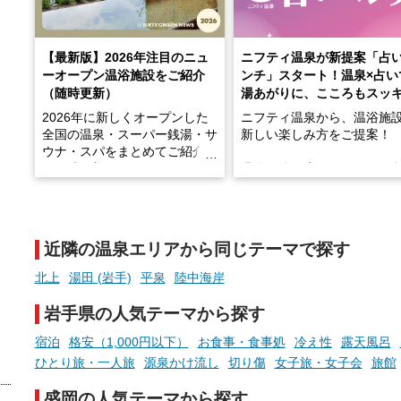
【最新版】2026年注目のニュ
ニフティ温泉が新提案「占
ーオープン温浴施設をご紹介
ンチ」スタート！温泉×占い
（随時更新）
湯あがりに、こころもスッ
2026年に新しくオープンした
ニフティ温泉から、温浴施
全国の温泉・スーパー銭湯・サ
新しい楽しみ方をご提案！
ウナ・スパをまとめてご紹介！
※随時更新しています
温泉で体を癒したあとに、
でこころもスッキリ──そん
天然温泉や露天風呂、注目のサ
新体験が楽しめる「占いベ
ウナなど、こだわりの魅力がつ
チ」を展開中♨
まったスポットが続々登場して
近隣の温泉エリアから同じテーマで探す
います。
手相やタロットなど気軽に
現地取材記事もあわせて紹介し
める占いで、“ととのう”お
北上
湯田 (岩手)
平泉
陸中海岸
ていますので、気になる施設は
時間を、もっと特別に。
ぜひチェックして次のおでかけ
岩手県の人気テーマから探す
先の参考にしてみてください
ね。
宿泊
格安（1,000円以下）
お食事・食事処
冷え性
露天風呂
ひとり旅・一人旅
源泉かけ流し
切り傷
女子旅・女子会
旅館
盛岡の人気テーマから探す