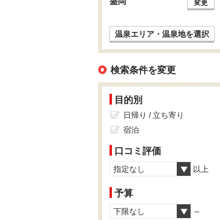
盛岡
変更
温泉エリア・温泉地を選択
検索条件を変更
目的別
日帰り / 立ち寄り
宿泊
口コミ評価
指定なし
以上
予算
下限なし
～