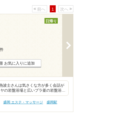
前へ
1
次へ
日帰り
>
6件
お気に入りに追加
熱波士さんは気さくな方が多く会話が
ラヤの岩盤浴場と広いプラ釜の岩盤浴…
盛岡 エステ・マッサージ
盛岡駅