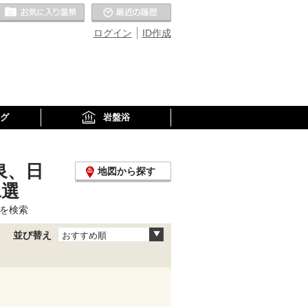
お気に入りの温泉
最近の履歴
ログイン
ID作成
グ
岩盤浴
泉、日
地図から探す
1選
を検索
並び替え
おすすめ順