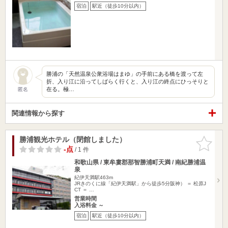
宿泊
駅近（徒歩10分以内）
勝浦の「天然温泉公衆浴場はまゆ」の手前にある橋を渡って左
折、入り江に沿ってしばらく行くと、入り江の終点にひっそりと
在る。極…
匿名
関連情報から探す
勝浦観光ホテル（閉館しました）
お気に入
りに追加
-点
/ 1 件
和歌山県 / 東牟婁郡那智勝浦町天満 / 南紀勝浦温
泉
紀伊天満駅463m
JRきのくに線「紀伊天満駅」から徒歩5分阪神） ＝ 松原J
CT ＝ …
営業時間
入浴料金 ～
宿泊
駅近（徒歩10分以内）