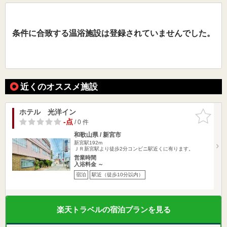
条件に合致する温浴施設は登録されていませんでした。
近くのオススメ施設
ホテル 光洋イン
お気に入
りに追加
-点
/ 0 件
和歌山県 / 新宮市
新宮駅192m
ＪＲ新宮駅より徒歩2分コンビニ駅近くに有ります。
営業時間
入浴料金 ～
宿泊
駅近（徒歩10分以内）
楽天トラベルの宿泊プランを見る