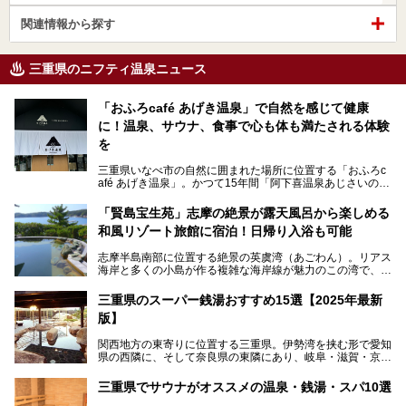
関連情報から探す
三重県のニフティ温泉ニュース
「おふろcafé あげき温泉」で自然を感じて健康
に！温泉、サウナ、食事で心も体も満たされる体験
を
三重県いなべ市の自然に囲まれた場所に位置する「おふろc
afé あげき温泉」。かつて15年間「阿下喜温泉あじさいの
里」として親しまれてきた施設が、温泉、サウナ、食事、宿
泊が楽しめる施設として2024年4月に新しく生まれ変わりま
「賢島宝生苑」志摩の絶景が露天風呂から楽しめる
した！
和風リゾート旅館に宿泊！日帰り入浴も可能
三重県在住で温泉・サウナ好きな私もずっと行きたいと思っ
志摩半島南部に位置する絶景の英虞湾（あごわん）。リアス
ていた施設……。今回は、地元の方から観光客まで楽しめる
海岸と多くの小島が作る複雑な海岸線が魅力のこの湾で、最
「おふろcafé あげき温泉」をじっくりご紹介していきま
大の島である賢島の景勝地に建ち、お部屋からも露天風呂か
す。
らも英虞湾が一望できる人気の旅館「賢島宝生苑（かしこじ
三重県のスーパー銭湯おすすめ15選【2025年最新
まほうじょうえん）」をご紹介します。日帰り入浴もできま
版】
すよ！
関西地方の東寄りに位置する三重県。伊勢湾を挟む形で愛知
───
県の西隣に、そして奈良県の東隣にあり、岐阜・滋賀・京
提供元：賢島宝生苑【PR】
都・和歌山の各県とも接しています。
この記事は賢島宝生苑のPR記事です。
伊勢神宮を擁する伊勢志摩や、世界遺産に登録された熊野古
三重県でサウナがオススメの温泉・銭湯・スパ10選
道をはじめ、鳥羽水族館、忍者の里・伊賀、鈴鹿サーキッ