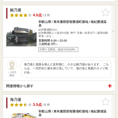
鮪乃湯
お気に入
りに追加
4.0点
/ 3 件
和歌山県 / 東牟婁郡那智勝浦町築地 / 南紀勝浦温
泉
紀伊勝浦駅42m
紀伊勝浦駅より徒歩5分阪･神戸･京都―松原JCT―阪和自動
車道―みな…
営業時間 6:00～22:00
入浴料金 0円～
日帰り
駅近（徒歩10分以内）
海乃湯と道路を挟んだ反対側に、小さな鮪乃湯があります。 こち
らは、一旦貯めた湯を掛け流していて、湯の花と底面のヌメリ気
があ…
～10代
男性
関連情報から探す
海乃湯
お気に入
りに追加
3.5点
/ 6 件
和歌山県 / 東牟婁郡那智勝浦町築地 / 南紀勝浦温
泉