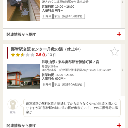
JRきのくに線三輪崎駅から徒歩10分
営業時間 10:00～16:00
入浴料金 0円～
日帰り
駅近（徒歩10分以内）
関連情報から探す
那智駅交流センター丹敷の湯（休止中）
お気に入
りに追加
2.6点
/ 13 件
和歌山県 / 東牟婁郡那智勝浦町浜ノ宮
那智駅261m
JR紀勢本線・紀伊那智勝浦駅隣みなべICから約120km
営業時間 15:00～21:00
入浴料金 600円～
日帰り
駅近（徒歩10分以内）
高速道路の無料区間が開通してから走らなくなった国道区間とな
りますがJR那智駅の脇に道の駅が出来ていて、その二階部分に温
泉が…
匿名
関連情報から探す