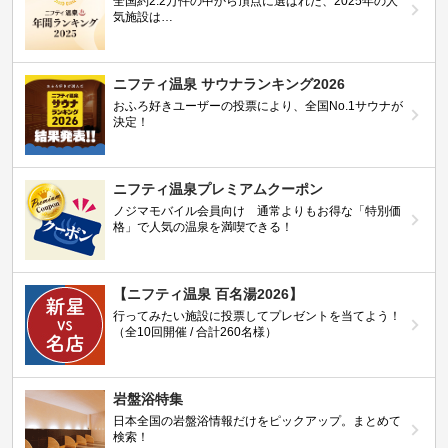
全国約2.2万件の中から頂点に選ばれた、2025年の人
気施設は…
ニフティ温泉 サウナランキング2026
おふろ好きユーザーの投票により、全国No.1サウナが
決定！
ニフティ温泉プレミアムクーポン
ノジマモバイル会員向け 通常よりもお得な「特別価
格」で人気の温泉を満喫できる！
【ニフティ温泉 百名湯2026】
行ってみたい施設に投票してプレゼントを当てよう！
（全10回開催 / 合計260名様）
岩盤浴特集
日本全国の岩盤浴情報だけをピックアップ。まとめて
検索！