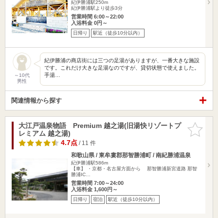
紀伊勝浦駅250m
紀伊勝浦駅より徒歩3分
営業時間 6:00～22:00
入浴料金 0円～
日帰り
駅近（徒歩10分以内）
紀伊勝浦の商店街には三つの足湯がありますが、一番大きな施設
です。これだけ大きな足湯なのですが、貸切状態で使えました。
手湯…
～10代
男性
関連情報から探す
大江戸温泉物語 Premium 越之湯(旧湯快リゾートプ
お気に入
レミアム 越之湯)
りに追加
4.7点
/ 11 件
和歌山県 / 東牟婁郡那智勝浦町 / 南紀勝浦温泉
紀伊勝浦駅586m
【車】 ・京都・名古屋方面から 那智勝浦新宮道路 那智
勝浦IC…
営業時間 7:00～24:00
入浴料金 1,600円～
日帰り
宿泊
駅近（徒歩10分以内）