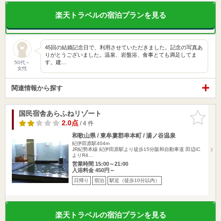
楽天トラベルの宿泊プランを見る
45回の結婚記念日で、利用させていただきました。記念の写真あ
りがとうございました。温泉、岩盤浴、食事とても満足してま
す。建…
50代～
女性
関連情報から探す
国民宿舎あらふねリゾート
お気に入
りに追加
2.0点
/ 4 件
和歌山県 / 東牟婁郡串本町 / 湯ノ谷温泉
紀伊田原駅404m
JR紀勢本線 紀伊田原駅より徒歩15分阪和自動車道 田辺IC
よりR4…
営業時間 15:00～21:00
入浴料金 450円～
日帰り
宿泊
駅近（徒歩10分以内）
楽天トラベルの宿泊プランを見る