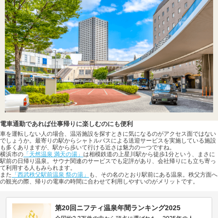
電車通勤であれば仕事帰りに楽しむのにも便利
車を運転しない人の場合、温浴施設を探すときに気になるのがアクセス面ではない
でしょうか。最寄りの駅からシャトルバスによる送迎サービスを実施している施設
も多くありますが、駅から歩いて行ける近さは魅力の一つですね。
横浜市の
「天然温泉 満天の湯」
は相模鉄道の上星川駅から徒歩1分という、まさに
駅前の日帰り温泉。サウナ関連のサービスでも定評があり、会社帰りにも立ち寄っ
て利用する人もみられます。
また
「西武秩父駅前温泉 祭の湯」
も、その名のとおり駅前にある温泉。秩父方面へ
の観光の際、帰りの電車の時間に合わせて利用しやすいのがメリットです。
第20回ニフティ温泉年間ランキング2025