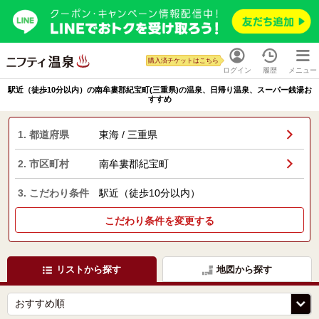
購入済チケットはこちら
ログイン
履歴
メニュー
駅近（徒歩10分以内）の南牟婁郡紀宝町(三重県)の温泉、日帰り温泉、スーパー銭湯お
すすめ
1. 都道府県
東海 / 三重県
2. 市区町村
南牟婁郡紀宝町
3. こだわり条件
駅近（徒歩10分以内）
こだわり条件を変更する
リストから探す
地図から探す