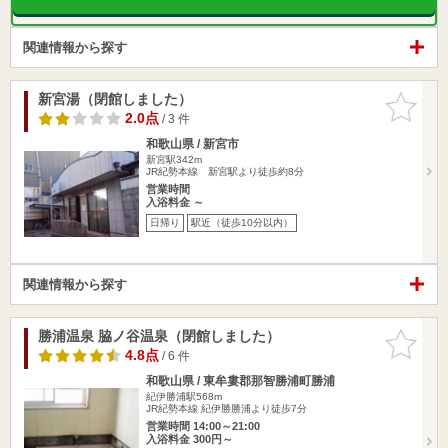
関連情報から探す
新宮湯（閉館しました）
お気に入
りに追加
2.0点
/ 3 件
和歌山県 / 新宮市
新宮駅342m
JR紀勢本線 新宮駅より徒歩約8分
営業時間
入浴料金 ～
日帰り
駅近（徒歩10分以内）
関連情報から探す
勝浦温泉 脇ノ谷温泉（閉館しました）
お気に入
りに追加
4.8点
/ 6 件
和歌山県 / 東牟婁郡那智勝浦町勝浦
紀伊勝浦駅568m
JR紀勢本線 紀伊勝勝浦より徒歩7分
営業時間 14:00～21:00
入浴料金 300円～