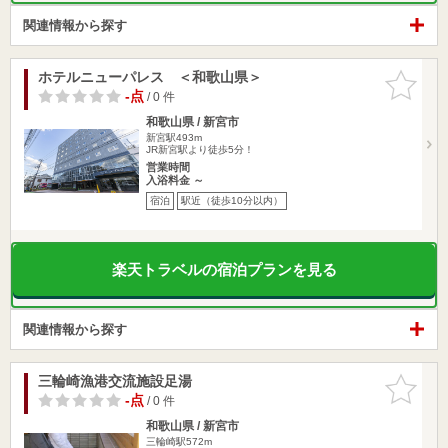
関連情報から探す
ホテルニューパレス ＜和歌山県＞
お気に入
りに追加
-点
/ 0 件
和歌山県 / 新宮市
新宮駅493m
JR新宮駅より徒歩5分！
営業時間
入浴料金 ～
宿泊
駅近（徒歩10分以内）
楽天トラベルの宿泊プランを見る
関連情報から探す
三輪崎漁港交流施設足湯
お気に入
りに追加
-点
/ 0 件
和歌山県 / 新宮市
三輪崎駅572m