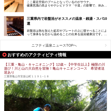
ト、松坂牛に伊勢海老……と、観光＆グルメの宝庫です。
ここ最近空前のブームとなっているのがサウナ。
東からも西からも訪れやすい三重県には、ハイクオリティな
健康意識の高まりやテレビドラマ「サ道」の影響で、休みの
スーパー銭湯がたくさん！お風呂も食事もコスパもいい、お
日には「サ活」を楽しむ人が増えています！
すすめ施設の数々をご紹介します。
そこで今回は、観光地としても人気の三重県でおすすめした
三重県内で岩盤浴がオススメの温泉・銭湯・スパ10
いサウナのある温泉や銭湯、スパをご紹介。
気軽に立ち寄れてリラックス効果の高いサウナで、日頃の疲
選
れをリフレッシュしませんか？
岩盤浴は熱を加えた鉱石やプレートの上に寝そべることによ
って身体をを芯から温めることの出来る温浴健康法です。じ
んわりと身体の内部を温めて発汗を促すことでリラックス効
果だけではなく、代謝が高まり健康や美容にも良い影響が期
待できます。今回はそんな岩盤浴にこだわった、三重県内の
ニフティ温泉ニュースTOPへ
オススメ温泉・銭湯・スパ10ヶ所を紹介させていただきま
す。
おすすめのアクティビティ情報
【三重・亀山・キャニオニング】12歳～【中学生以上】極限の川
遊び！川と山の大自然を冒険！亀山キャニオンコース 希望者送
迎あり
三重県亀山市安坂山町１１９１−１８