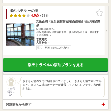
海のホテル 一の滝
お気に入
りに追加
4.0点
/ 23 件
和歌山県 / 東牟婁郡那智勝浦町勝浦 / 南紀勝浦温
泉
紀伊勝浦駅802m
JR紀勢本線紀伊勝浦駅下車、徒歩15分42号線、勝浦北口
より臨海線へ…
営業時間
入浴料金 ～
宿泊
駅近（徒歩10分以内）
楽天トラベルの宿泊プランを見る
きよもん湯の受付に紹介されていました。きよもん湯で聞いてみ
ると、きよもん湯のオーナーが経営しているらしいです。窓の外
からは…
～10代
指定し
ない
関連情報から探す