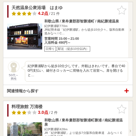
天然温泉公衆浴場 はまゆ
お気に入
りに追加
4.2点
/ 21 件
和歌山県 / 東牟婁郡那智勝浦町 / 南紀勝浦温泉
紀伊勝浦駅770m
JR紀勢本線「紀伊勝浦駅」から徒歩10分少々。版和自動車
道みなべＩC…
営業時間 15:00～21:00
入浴料金 490円～
日帰り
駅近（徒歩10分以内）
紀伊勝浦駅から徒歩10分少しです。外観はきれいです。番台で40
0円支払い、鍵付きロッカーに荷物を入れて浴室へ。扉を開ける
と…
50代～
男性
関連情報から探す
料理旅館 万清楼
お気に入
りに追加
3.0点
/ 2 件
和歌山県 / 東牟婁郡那智勝浦町勝浦 / 南紀勝浦温
泉
紀伊勝浦駅428m
JR「紀伊勝浦駅」より徒歩7分阪和自動車道 みなべＩＣ