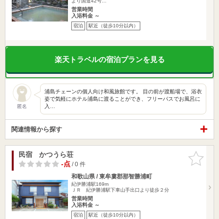
より国道42号…
営業時間
入浴料金 ～
宿泊
駅近（徒歩10分以内）
楽天トラベルの宿泊プランを見る
浦島チェーンの個人向け和風旅館です。 目の前が渡船場で、浴衣
姿で気軽にホテル浦島に渡ることができ、フリーパスでお風呂に
入…
匿名
関連情報から探す
民宿 かつうら荘
お気に入
りに追加
-点
/ 0 件
和歌山県 / 東牟婁郡那智勝浦町
紀伊勝浦駅169m
ＪＲ 紀伊勝浦駅下車山手出口より徒歩２分
営業時間
入浴料金 ～
宿泊
駅近（徒歩10分以内）