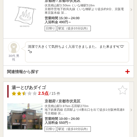
京都府 / 京都市伏見区
伏見桃山駅3.50km
くいな橋駅518m
京都市営地下鉄烏丸線 くいな橋駅より徒歩約9分、京阪電
車京阪本線 深…
営業時間 15:30～24:00
入浴料金 490円～
日帰り
駅近（徒歩10分以内）
清潔で大きくて気持ちよく入浴できましまた。 また来ます٩(ˊᗜˋ
*)و
30代 男
性
関連情報から探す
湯ーとぴあダイゴ
お気に入
りに追加
2.5点
/ 15 件
京都府 / 京都市伏見区
伏見桃山駅3.97km
石田駅270m
地下鉄東西線 石田駅より4番出口を出て徒歩1分阪神高速8
号京都線 伏…
営業時間 10:00～24:00
入浴料金 550円～
日帰り
駅近（徒歩10分以内）