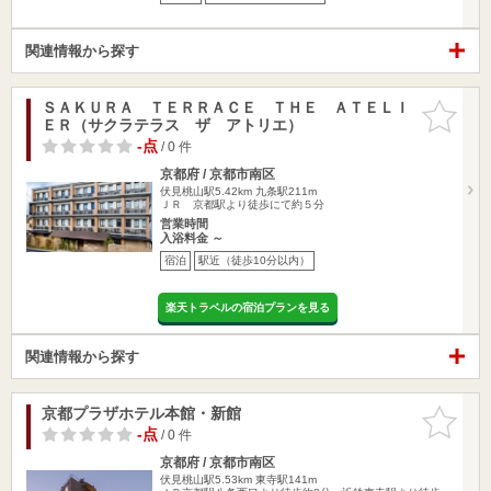
関連情報から探す
ＳＡＫＵＲＡ ＴＥＲＲＡＣＥ ＴＨＥ ＡＴＥＬＩ
お気に入
ＥＲ（サクラテラス ザ アトリエ）
りに追加
-点
/ 0 件
京都府 / 京都市南区
伏見桃山駅5.42km
九条駅211m
ＪＲ 京都駅より徒歩にて約５分
営業時間
入浴料金 ～
宿泊
駅近（徒歩10分以内）
楽天トラベルの宿泊プランを見る
関連情報から探す
京都プラザホテル本館・新館
お気に入
りに追加
-点
/ 0 件
京都府 / 京都市南区
伏見桃山駅5.53km
東寺駅141m