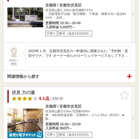
京都府 / 京都市伏見区
伏見桃山駅1.33km
観月橋駅707m
・京阪電鉄宇治線「観月橋駅」下車後、南東方向へ徒歩約
10分 ・近鉄…
営業時間 10:30～20:45
入浴料金 5,000円～
日帰り
駅近（徒歩10分以内）
2023年１月、京都市伏見区の一軒家内に開業された「予約制・貸
切サウナ」です オーナー自らがローリュウサービスをして下さ…
50代～
男性
関連情報から探す
伏見 力の湯
お気に入
りに追加
4.1点
/ 250 件
京都府 / 京都市伏見区
伏見桃山駅3.01km
竹田駅468m
車： ■名神高速道路「京都南IC」から1.5Km（約5分） ■
阪…
営業時間 10:00～23:00
入浴料金 850円～
日帰り
駅近（徒歩10分以内）