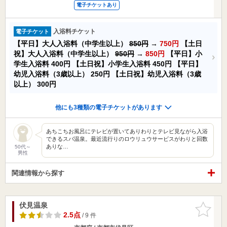
電子チケットあり
入浴料チケット
電子チケット
【平日】大人入浴料（中学生以上）
850円
→
750円
【土日
祝】大人入浴料（中学生以上）
950円
→
850円
【平日】小
学生入浴料
400円
【土日祝】小学生入浴料
450円
【平日】
幼児入浴料（3歳以上）
250円
【土日祝】幼児入浴料（3歳
以上）
300円
他にも3種類の電子チケットがあります
あちこちお風呂にテレビが置いてありわりとテレビ見ながら入浴
できるスパ温泉。最近流行りのロウリュウサービスがわりと回数
ありな…
50代～
男性
関連情報から探す
伏見温泉
お気に入
りに追加
2.5点
/ 9 件