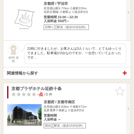
京都府 / 宇治市
伏見桃山駅4.72km
小倉駅226m
近鉄京都線 小倉駅より徒歩約3分
営業時間 15:00～22:30
入浴料金 550円～
日帰り
駅近（徒歩10分以内）
21時に行きましたが、お客さんは3人くらいで、とてもゆっくり
できました。駐車場が2台なのですが、一台空いていてよかった
です…
40代 女
性
関連情報から探す
京都プラザホテル近鉄十条
お気に入
りに追加
-点
/ 0 件
京都府 / 京都市南区
伏見桃山駅4.83km
十条駅472m
近鉄電車十条駅より徒歩約5分
営業時間
入浴料金 ～
宿泊
駅近（徒歩10分以内）