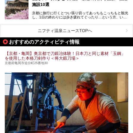
地元の方はもちろん、旅先としても人気の京都。
施設10選
観光のついでに岩盤浴のある温泉に浸かってリフレッシュす
るのも良さそうですね！
京都に旅行に行くとつい張り切ってあっちもこっちもと観光
し、1日の終わりには歩き疲れてぐったり…という方、いま
今回は京都にある岩盤浴のある施設をピックアップしてご紹
せんか？（私です）
介します！
そんな疲れた身体には温泉です！京都には、市内にも郊外に
も素晴らしい温泉がたくさんあります。そこで、日帰り利用
ニフティ温泉ニュースTOPへ
できるおすすめの温泉・温浴施設をまとめてみました。
おすすめのアクティビティ情報
【京都・亀岡】奥京都で刀鍛冶体験！日本刀と同じ素材「玉鋼」
を使用した本格刀剣作り＜将大鍛刀場＞
京都府亀岡市追分町25番地30