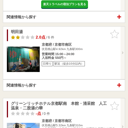
楽天トラベルの宿泊プランを見る
関連情報から探す
明田湯
お気に入
りに追加
2.0点
/ 6 件
京都府 / 京都市南区
伏見桃山駅4.92km
九条駅300m
営業時間 15:00～24:00
入浴料金 550円～
日帰り
駅近（徒歩10分以内）
関連情報から探す
グリーンリッチホテル京都駅南 本館・清采館 人工
お気に入
温泉・二股湯の華
りに追加
-点
/ 0 件
京都府 / 京都市南区
伏見桃山駅5.32km
九条駅310m