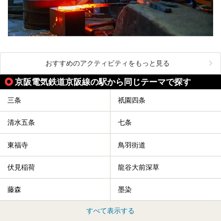
おすすめのアクティビティをもっと見る
京阪電気鉄道京阪線の駅から同じテーマで探す
三条
祇園四条
清水五条
七条
東福寺
鳥羽街道
伏見稲荷
龍谷大前深草
藤森
墨染
すべて表示する