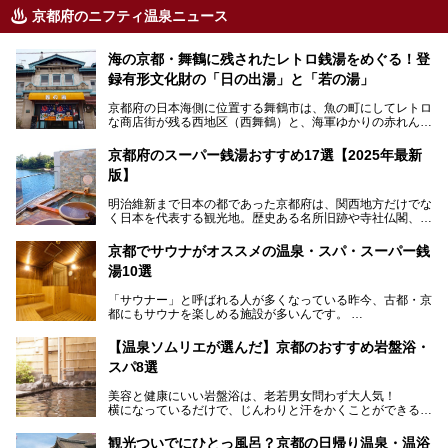
京都府のニフティ温泉ニュース
海の京都・舞鶴に残されたレトロ銭湯をめぐる！登
録有形文化財の「日の出湯」と「若の湯」
京都府の日本海側に位置する舞鶴市は、魚の町にしてレトロ
な商店街が残る西地区（西舞鶴）と、海軍ゆかりの赤れんが
パークや海上自衛隊施設のある東地区（東舞鶴）に分けられ
ます。今回案内するのは西地区に今も残る2軒の銭湯「日の
京都府のスーパー銭湯おすすめ17選【2025年最新
出湯」と「若の湯」。いずれも国の登録有形文化財に指定さ
版】
れた歴史ある建物でありながら、今も現役のお風呂屋さんで
す。
明治維新まで日本の都であった京都府は、関西地方だけでな
く日本を代表する観光地。歴史ある名所旧跡や寺社仏閣、そ
漁師町や商店街で働く人々を支えてきたこの2軒の銭湯とと
して古都ならではの文化が魅力です。
もに、立ち寄りたい舞鶴の観光スポットや温浴施設を紹介し
ます。
京都でサウナがオススメの温泉・スパ・スーパー銭
今回は、そんな京都府で2025年現在おすすめのスーパー銭
湯10選
湯を紹介します。
───
有名な観光名所のすぐ近くにある日帰り入浴施設から、山間
提供元：京都府舞鶴市【PR】
「サウナー」と呼ばれる人が多くなっている昨今、古都・京
部でレジャー気分を満喫できる温泉施設まで、好みのスーパ
この記事は京都府舞鶴市のPR記事です。
都にもサウナを楽しめる施設が多いんです。
ー銭湯を探してみてくださいね。
自分の好きなサウナを探すのもいいですが、さまざまなサウ
【温泉ソムリエが選んだ】京都のおすすめ岩盤浴・
ナを体感してみたいですよね。
スパ8選
今回は京都府の中心や郊外、温泉地にある施設など、サウナ
美容と健康にいい岩盤浴は、老若男女問わず大人気！
のある温浴施設を紹介します。
横になっているだけで、じんわりと汗をかくことができるの
で、簡単にデトックスができますよ♪
ぜひ参考にして、京都府の方や、観光に出かけた時などにサ
ウナを楽しみましょう！
観光ついでにひとっ風呂？京都の日帰り温泉・温浴