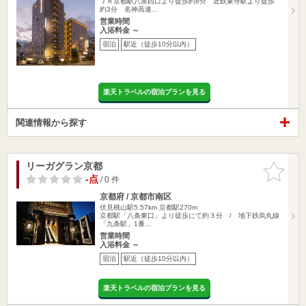
ＪＲ京都駅八条西口より徒歩約8分 近鉄東寺駅より徒歩
約3分 名神高速…
営業時間
入浴料金 ～
宿泊
駅近（徒歩10分以内）
楽天トラベルの宿泊プランを見る
関連情報から探す
リーガグラン京都
お気に入
りに追加
-点
/ 0 件
京都府 / 京都市南区
伏見桃山駅5.57km
京都駅270m
京都駅「八条東口」より徒歩にて約３分 / 地下鉄烏丸線
「九条駅」1番…
営業時間
入浴料金 ～
宿泊
駅近（徒歩10分以内）
楽天トラベルの宿泊プランを見る