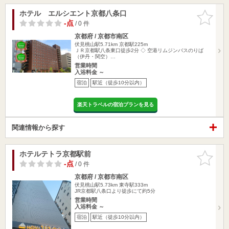
ホテル エルシエント京都八条口
お気に入
りに追加
-点
/ 0 件
京都府 / 京都市南区
伏見桃山駅5.71km
京都駅225m
ＪＲ京都駅八条東口徒歩2分 ◇ 空港リムジンバスのりば
（伊丹・関空）…
営業時間
入浴料金 ～
宿泊
駅近（徒歩10分以内）
楽天トラベルの宿泊プランを見る
関連情報から探す
ホテルテトラ京都駅前
お気に入
りに追加
-点
/ 0 件
京都府 / 京都市南区
伏見桃山駅5.73km
東寺駅333m
JR京都駅八条口より徒歩にて約5分
営業時間
入浴料金 ～
宿泊
駅近（徒歩10分以内）