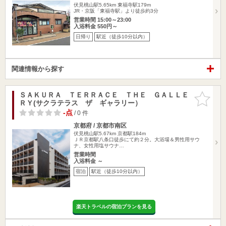
伏見桃山駅5.65km
東福寺駅179m
JR・京阪「東福寺駅」より徒歩約3分
営業時間 15:00～23:00
入浴料金 550円～
日帰り
駅近（徒歩10分以内）
関連情報から探す
ＳＡＫＵＲＡ ＴＥＲＲＡＣＥ ＴＨＥ ＧＡＬＬＥ
お気に入
ＲＹ(サクラテラス ザ ギャラリー）
りに追加
-点
/ 0 件
京都府 / 京都市南区
伏見桃山駅5.67km
京都駅184m
ＪＲ京都駅八条口徒歩にて約２分。大浴場＆男性用サウ
ナ、女性用塩サウナ…
営業時間
入浴料金 ～
宿泊
駅近（徒歩10分以内）
楽天トラベルの宿泊プランを見る