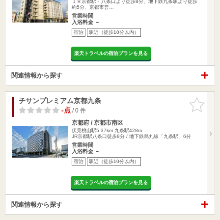
ＪＲ京都駅・八条口より徒歩8分、地下鉄九条駅より徒歩
約5分、京都市営…
営業時間
入浴料金 ～
宿泊
駅近（徒歩10分以内）
楽天トラベルの宿泊プランを見る
関連情報から探す
チサンプレミアム京都九条
お気に入
りに追加
-点
/ 0 件
京都府 / 京都市南区
伏見桃山駅5.37km
九条駅428m
JR京都駅八条口徒歩8分 / 地下鉄烏丸線「九条駅」6分
営業時間
入浴料金 ～
宿泊
駅近（徒歩10分以内）
楽天トラベルの宿泊プランを見る
関連情報から探す