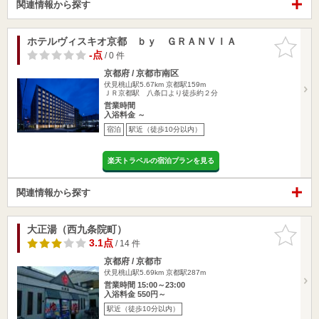
関連情報から探す
ホテルヴィスキオ京都 ｂｙ ＧＲＡＮＶＩＡ
お気に入
りに追加
-点
/ 0 件
京都府 / 京都市南区
伏見桃山駅5.67km
京都駅159m
ＪＲ京都駅 八条口より徒歩約２分
営業時間
入浴料金 ～
宿泊
駅近（徒歩10分以内）
楽天トラベルの宿泊プランを見る
関連情報から探す
大正湯（西九条院町）
お気に入
りに追加
3.1点
/ 14 件
京都府 / 京都市
伏見桃山駅5.69km
京都駅287m
営業時間 15:00～23:00
入浴料金 550円～
駅近（徒歩10分以内）