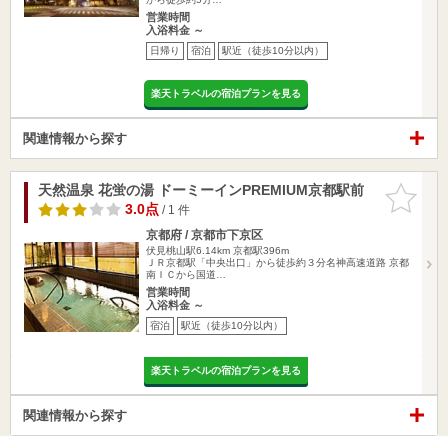
営業時間
入浴料金 ～
日帰り
宿泊
駅近（徒歩10分以内）
楽天トラベルの宿泊プランを見る
関連情報から探す
天然温泉 花蛍の湯 ドーミーインPREMIUM京都駅前
お気に入
りに追加
3.0点
/ 1 件
京都府 / 京都市下京区
伏見桃山駅6.14km
京都駅396m
ＪＲ京都駅「中央出口」から徒歩約３分名神高速道路 京都
南ＩＣから国道…
営業時間
入浴料金 ～
宿泊
駅近（徒歩10分以内）
楽天トラベルの宿泊プランを見る
関連情報から探す