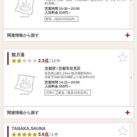
81系統…
営業時間 15:30～22:00
入浴料金 510円～
駅近（徒歩10分以内）
関連情報から探す
観月湯
お気に入
りに追加
2.3点
/ 13 件
京都府 / 京都市伏見区
伏見桃山駅1.24km
観月橋駅608m
京阪宇治線 観月橋駅より徒歩約10分
営業時間 14:15～24:00
入浴料金 550円～
日帰り
駅近（徒歩10分以内）
関連情報から探す
TANAKA.SAUNA
お気に入
りに追加
5.0点
/ 1 件