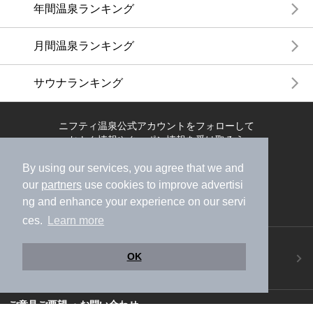
年間温泉ランキング
月間温泉ランキング
サウナランキング
ニフティ温泉公式アカウントをフォローして
おトク情報やクーポン情報を受け取ろう
By using our services, you agree that we and
our
partners
use cookies to improve advertisi
ng and enhance your experience on our servi
ces.
Learn more
ニフティ温泉アプリ
OK
地図から温泉検索！お得な限定クーポンも！
今すぐダウンロード！
ご意見ご要望 ・お問い合わせ