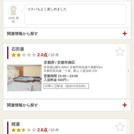
コスパもよく楽しめました
20代 男
性
関連情報から探す
石田湯
お気に入
りに追加
2.0点
/ 10 件
京都府 / 京都市南区
伏見桃山駅4.49km
京都市烏丸線十条駅93m
京都市烏丸線「十条」駅より徒歩約 2分
営業時間 15:00～23:00
入浴料金 550円～
日帰り
駅近（徒歩10分以内）
関連情報から探す
桜湯
お気に入
りに追加
2.6点
/ 10 件