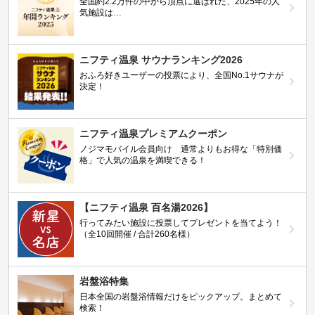
全国約2.2万件の中から頂点に選ばれた、2025年の人
気施設は…
ニフティ温泉 サウナランキング2026
おふろ好きユーザーの投票により、全国No.1サウナが
決定！
ニフティ温泉プレミアムクーポン
ノジマモバイル会員向け 通常よりもお得な「特別価
格」で人気の温泉を満喫できる！
【ニフティ温泉 百名湯2026】
行ってみたい施設に投票してプレゼントを当てよう！
（全10回開催 / 合計260名様）
岩盤浴特集
日本全国の岩盤浴情報だけをピックアップ。まとめて
検索！