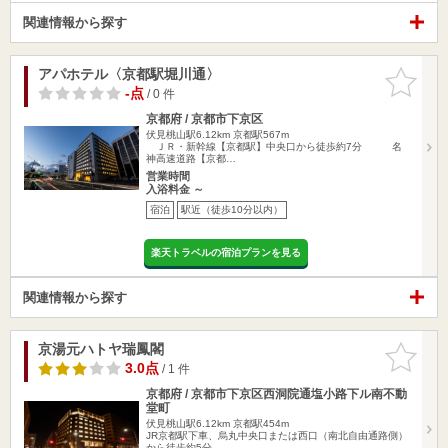
関連情報から探す
アパホテル〈京都駅堀川通〉
お気に入
りに追加
-点
/ 0 件
京都府 / 京都市下京区
伏見桃山駅6.12km
京都駅567m
ＪＲ・新幹線【京都駅】中央口から徒歩約7分 名
神高速道路【京都…
営業時間
入浴料金 ～
宿泊
駅近（徒歩10分以内）
楽天トラベルの宿泊プランを見る
関連情報から探す
京湯元ハトヤ瑞鳳閣
お気に入
りに追加
3.0点
/ 1 件
京都府 / 京都市下京区西洞院通塩小路下ル南不動
堂町
伏見桃山駅6.12km
京都駅454m
JR京都駅下車、烏丸中央口または西口（南北自由通路側）
から徒歩約5分…