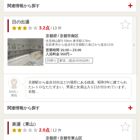
関連情報から探す
日の出湯
お気に入
りに追加
3.2点
/ 13 件
京都府 / 京都市南区
伏見桃山駅5.59km
東寺駅178m
近鉄東寺から徒歩5分京都駅八条口から徒歩12分
営業時間 16:00～23:00
入浴料金 550円～
日帰り
駅近（徒歩10分以内）
京都駅から徒歩10分ほどの場所にある銭湯。昭和3年に建てられ
たレトロなたたずまい。男湯と女湯は入り口が分かれています。
衣類…
50代～
男性
関連情報から探す
泉湯（東山）
お気に入
りに追加
2.0点
/ 12 件
京都府 / 京都市東山区