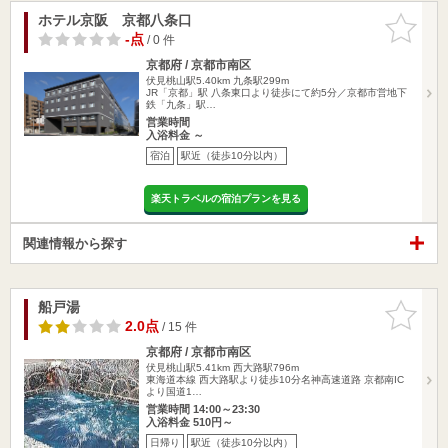
ホテル京阪 京都八条口
お気に入
りに追加
-点
/ 0 件
京都府 / 京都市南区
伏見桃山駅5.40km
九条駅299m
JR「京都」駅 八条東口より徒歩にて約5分／京都市営地下
鉄「九条」駅…
営業時間
入浴料金 ～
宿泊
駅近（徒歩10分以内）
楽天トラベルの宿泊プランを見る
関連情報から探す
船戸湯
お気に入
りに追加
2.0点
/ 15 件
京都府 / 京都市南区
伏見桃山駅5.41km
西大路駅796m
東海道本線 西大路駅より徒歩10分名神高速道路 京都南IC
より国道1…
営業時間 14:00～23:30
入浴料金 510円～
日帰り
駅近（徒歩10分以内）