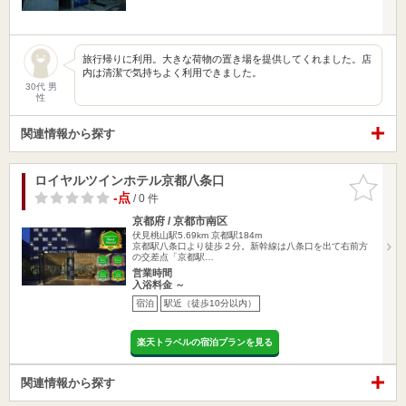
旅行帰りに利用。大きな荷物の置き場を提供してくれました。店
内は清潔で気持ちよく利用できました。
30代 男
性
関連情報から探す
ロイヤルツインホテル京都八条口
お気に入
りに追加
-点
/ 0 件
京都府 / 京都市南区
伏見桃山駅5.69km
京都駅184m
京都駅八条口より徒歩２分。新幹線は八条口を出て右前方
の交差点「京都駅…
営業時間
入浴料金 ～
宿泊
駅近（徒歩10分以内）
楽天トラベルの宿泊プランを見る
関連情報から探す