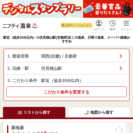
購入済チケットはこちら
ログイン
履歴
メニュー
駅近（徒歩10分以内）の伏見桃山駅(京都府)近くの温泉、日帰り温泉、スーパー銭湯お
すすめ
1. 都道府県
関西(近畿) / 京都府
2. 沿線・駅
伏見桃山駅
3. こだわり条件
駅近（徒歩10分以内）
こだわり条件を変更する
リストから探す
地図から探す
新地湯
お気に入
りに追加