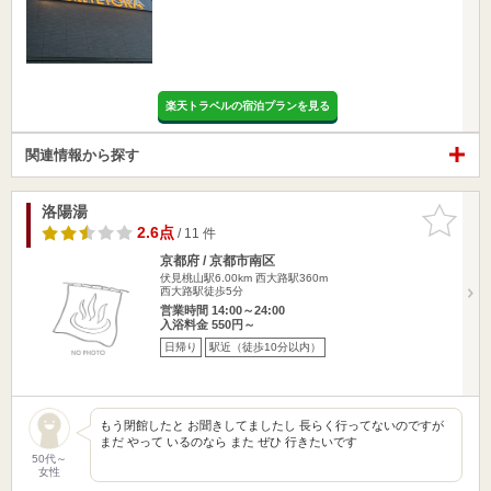
楽天トラベルの宿泊プランを見る
関連情報から探す
洛陽湯
お気に入
りに追加
2.6点
/ 11 件
京都府 / 京都市南区
伏見桃山駅6.00km
西大路駅360m
西大路駅徒歩5分
営業時間 14:00～24:00
入浴料金 550円～
日帰り
駅近（徒歩10分以内）
もう閉館したと お聞きしてましたし 長らく行ってないのですが
まだ やって いるのなら また ぜひ 行きたいです
50代～
女性