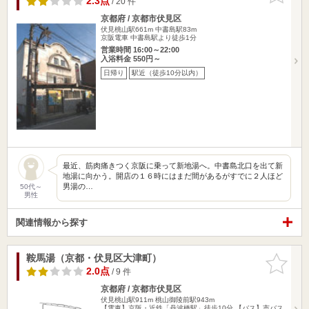
2.3点
/ 20 件
京都府 / 京都市伏見区
伏見桃山駅661m
中書島駅83m
京阪電車 中書島駅より徒歩1分
営業時間 16:00～22:00
入浴料金 550円～
日帰り
駅近（徒歩10分以内）
最近、筋肉痛きつく京阪に乗って新地湯へ。中書島北口を出て新
地湯に向かう。開店の１６時にはまだ間があるがすでに２人ほど
男湯の…
50代～
男性
関連情報から探す
鞍馬湯（京都・伏見区大津町）
お気に入
りに追加
2.0点
/ 9 件
京都府 / 京都市伏見区
伏見桃山駅911m
桃山御陵前駅943m
【電車】京阪・近鉄「丹波橋駅」徒歩10分 【バス】市バス