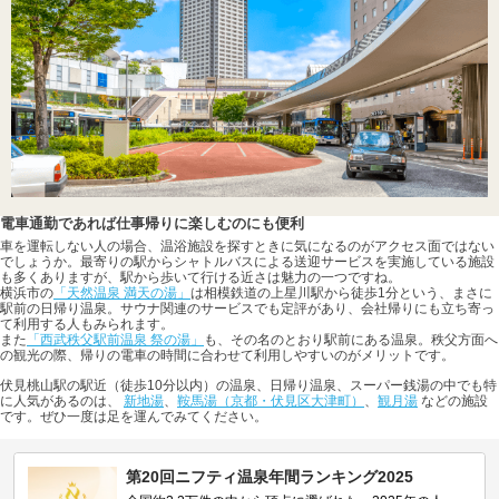
電車通勤であれば仕事帰りに楽しむのにも便利
車を運転しない人の場合、温浴施設を探すときに気になるのがアクセス面ではない
でしょうか。最寄りの駅からシャトルバスによる送迎サービスを実施している施設
も多くありますが、駅から歩いて行ける近さは魅力の一つですね。
横浜市の
「天然温泉 満天の湯」
は相模鉄道の上星川駅から徒歩1分という、まさに
駅前の日帰り温泉。サウナ関連のサービスでも定評があり、会社帰りにも立ち寄っ
て利用する人もみられます。
また
「西武秩父駅前温泉 祭の湯」
も、その名のとおり駅前にある温泉。秩父方面へ
の観光の際、帰りの電車の時間に合わせて利用しやすいのがメリットです。
伏見桃山駅の駅近（徒歩10分以内）の温泉、日帰り温泉、スーパー銭湯の中でも特
に人気があるのは、
新地湯
、
鞍馬湯（京都・伏見区大津町）
、
観月湯
などの施設
です。ぜひ一度は足を運んでみてください。
第20回ニフティ温泉年間ランキング2025