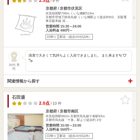
2.5点
/ 9 件
京都府 / 京都市伏見区
伏見稲荷駅799m
くいな橋駅518m
京都市営地下鉄烏丸線 くいな橋駅より徒歩約9分、京阪電
車京阪本線 深…
営業時間 15:30～24:00
入浴料金 490円～
日帰り
駅近（徒歩10分以内）
清潔で大きくて気持ちよく入浴できましまた。 また来ます٩(ˊᗜˋ
*)و
30代 男
性
関連情報から探す
石田湯
お気に入
りに追加
2.0点
/ 10 件
京都府 / 京都市南区
伏見稲荷駅882m
京都市烏丸線十条駅93m
京都市烏丸線「十条」駅より徒歩約 2分
営業時間 15:00～23:00
入浴料金 550円～
日帰り
駅近（徒歩10分以内）