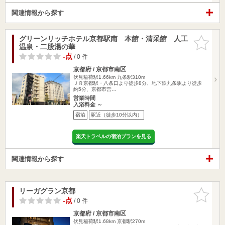
関連情報から探す
グリーンリッチホテル京都駅南 本館・清采館 人工
お気に入
温泉・二股湯の華
りに追加
-点
/ 0 件
京都府 / 京都市南区
伏見稲荷駅1.66km
九条駅310m
ＪＲ京都駅・八条口より徒歩8分、地下鉄九条駅より徒歩
約5分、京都市営…
営業時間
入浴料金 ～
宿泊
駅近（徒歩10分以内）
楽天トラベルの宿泊プランを見る
関連情報から探す
リーガグラン京都
お気に入
りに追加
-点
/ 0 件
京都府 / 京都市南区
伏見稲荷駅1.68km
京都駅270m