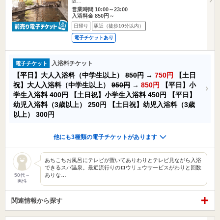
阪…
営業時間 10:00～23:00
入浴料金 850円～
日帰り
駅近（徒歩10分以内）
電子チケットあり
入浴料チケット
電子チケット
【平日】大人入浴料（中学生以上）
850円
→
750円
【土日
祝】大人入浴料（中学生以上）
950円
→
850円
【平日】小
学生入浴料
400円
【土日祝】小学生入浴料
450円
【平日】
幼児入浴料（3歳以上）
250円
【土日祝】幼児入浴料（3歳
以上）
300円
他にも3種類の電子チケットがあります
あちこちお風呂にテレビが置いてありわりとテレビ見ながら入浴
できるスパ温泉。最近流行りのロウリュウサービスがわりと回数
ありな…
50代～
男性
関連情報から探す