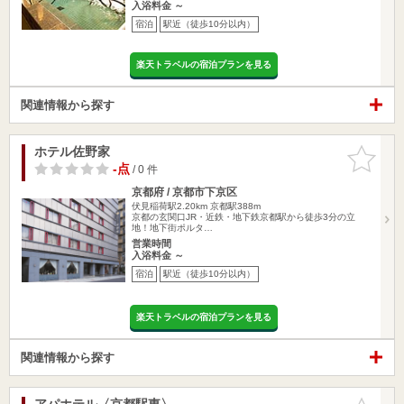
入浴料金 ～
宿泊
駅近（徒歩10分以内）
楽天トラベルの宿泊プランを見る
関連情報から探す
ホテル佐野家
お気に入
りに追加
-点
/ 0 件
京都府 / 京都市下京区
伏見稲荷駅2.20km
京都駅388m
京都の玄関口JR・近鉄・地下鉄京都駅から徒歩3分の立
地！地下街ポルタ…
営業時間
入浴料金 ～
宿泊
駅近（徒歩10分以内）
楽天トラベルの宿泊プランを見る
関連情報から探す
アパホテル〈京都駅東〉
お気に入