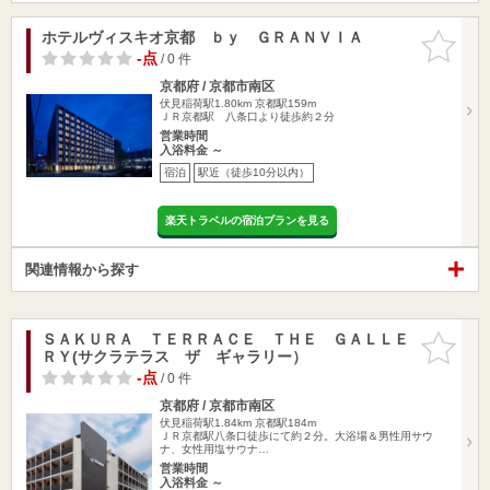
ホテルヴィスキオ京都 ｂｙ ＧＲＡＮＶＩＡ
お気に入
りに追加
-点
/ 0 件
京都府 / 京都市南区
伏見稲荷駅1.80km
京都駅159m
ＪＲ京都駅 八条口より徒歩約２分
営業時間
入浴料金 ～
宿泊
駅近（徒歩10分以内）
楽天トラベルの宿泊プランを見る
関連情報から探す
ＳＡＫＵＲＡ ＴＥＲＲＡＣＥ ＴＨＥ ＧＡＬＬＥ
お気に入
ＲＹ(サクラテラス ザ ギャラリー）
りに追加
-点
/ 0 件
京都府 / 京都市南区
伏見稲荷駅1.84km
京都駅184m
ＪＲ京都駅八条口徒歩にて約２分。大浴場＆男性用サウ
ナ、女性用塩サウナ…
営業時間
入浴料金 ～