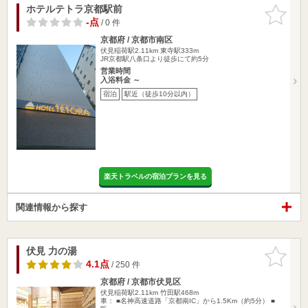
ホテルテトラ京都駅前
お気に入
りに追加
-点
/ 0 件
京都府 / 京都市南区
伏見稲荷駅2.11km
東寺駅333m
JR京都駅八条口より徒歩にて約5分
営業時間
入浴料金 ～
宿泊
駅近（徒歩10分以内）
楽天トラベルの宿泊プランを見る
関連情報から探す
伏見 力の湯
お気に入
りに追加
4.1点
/ 250 件
京都府 / 京都市伏見区
伏見稲荷駅2.11km
竹田駅468m
車： ■名神高速道路「京都南IC」から1.5Km（約5分） ■