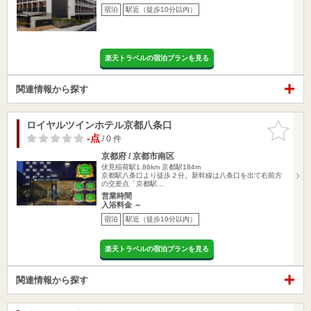
宿泊
駅近（徒歩10分以内）
楽天トラベルの宿泊プランを見る
関連情報から探す
ロイヤルツインホテル京都八条口
お気に入
りに追加
-点
/ 0 件
京都府 / 京都市南区
伏見稲荷駅1.86km
京都駅184m
京都駅八条口より徒歩２分。新幹線は八条口を出て右前方
の交差点「京都駅…
営業時間
入浴料金 ～
宿泊
駅近（徒歩10分以内）
楽天トラベルの宿泊プランを見る
関連情報から探す