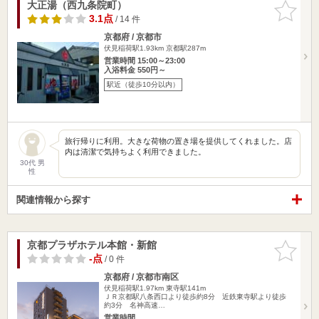
大正湯（西九条院町）
お気に入
りに追加
3.1点
/ 14 件
京都府 / 京都市
伏見稲荷駅1.93km
京都駅287m
営業時間 15:00～23:00
入浴料金 550円～
駅近（徒歩10分以内）
旅行帰りに利用。大きな荷物の置き場を提供してくれました。店
内は清潔で気持ちよく利用できました。
30代 男
性
関連情報から探す
京都プラザホテル本館・新館
お気に入
りに追加
-点
/ 0 件
京都府 / 京都市南区
伏見稲荷駅1.97km
東寺駅141m
ＪＲ京都駅八条西口より徒歩約8分 近鉄東寺駅より徒歩
約3分 名神高速…
営業時間