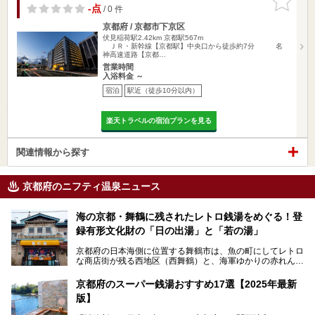
りに追加
-点
/ 0 件
京都府 / 京都市下京区
伏見稲荷駅2.42km
京都駅567m
ＪＲ・新幹線【京都駅】中央口から徒歩約7分 名
神高速道路【京都…
営業時間
入浴料金 ～
宿泊
駅近（徒歩10分以内）
楽天トラベルの宿泊プランを見る
関連情報から探す
京都府のニフティ温泉ニュース
海の京都・舞鶴に残されたレトロ銭湯をめぐる！登
録有形文化財の「日の出湯」と「若の湯」
京都府の日本海側に位置する舞鶴市は、魚の町にしてレトロ
な商店街が残る西地区（西舞鶴）と、海軍ゆかりの赤れんが
パークや海上自衛隊施設のある東地区（東舞鶴）に分けられ
ます。今回案内するのは西地区に今も残る2軒の銭湯「日の
京都府のスーパー銭湯おすすめ17選【2025年最新
出湯」と「若の湯」。いずれも国の登録有形文化財に指定さ
版】
れた歴史ある建物でありながら、今も現役のお風呂屋さんで
す。