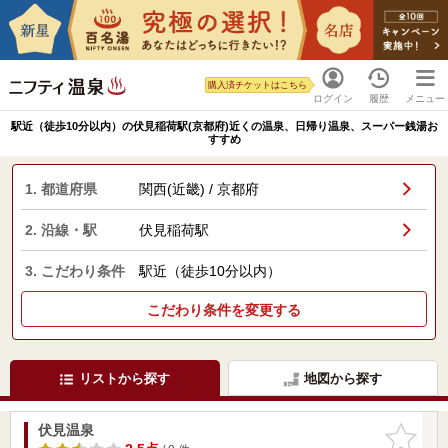
購入済チケットはこちら
ログイン
履歴
メニュー
駅近（徒歩10分以内）の伏見稲荷駅(京都府)近くの温泉、日帰り温泉、スーパー銭湯お
すすめ
1. 都道府県
関西(近畿) / 京都府
2. 沿線・駅
伏見稲荷駅
3. こだわり条件
駅近（徒歩10分以内）
こだわり条件を変更する
リストから探す
地図から探す
伏見温泉
お気に入
りに追加