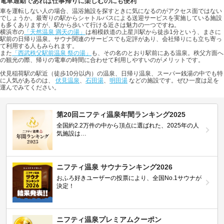
電車通勤であれば仕事帰りに楽しむのにも便利
車を運転しない人の場合、温浴施設を探すときに気になるのがアクセス面ではない
でしょうか。最寄りの駅からシャトルバスによる送迎サービスを実施している施設
も多くありますが、駅から歩いて行ける近さは魅力の一つですね。
横浜市の
「天然温泉 満天の湯」
は相模鉄道の上星川駅から徒歩1分という、まさに
駅前の日帰り温泉。サウナ関連のサービスでも定評があり、会社帰りにも立ち寄っ
て利用する人もみられます。
また
「西武秩父駅前温泉 祭の湯」
も、その名のとおり駅前にある温泉。秩父方面へ
の観光の際、帰りの電車の時間に合わせて利用しやすいのがメリットです。
伏見稲荷駅の駅近（徒歩10分以内）の温泉、日帰り温泉、スーパー銭湯の中でも特
に人気があるのは、
伏見温泉
、
石田湯
、
明田湯
などの施設です。ぜひ一度は足を
運んでみてください。
第20回ニフティ温泉年間ランキング2025
全国約2.2万件の中から頂点に選ばれた、2025年の人
気施設は…
ニフティ温泉 サウナランキング2026
おふろ好きユーザーの投票により、全国No.1サウナが
決定！
ニフティ温泉プレミアムクーポン