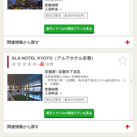
営業時間
入浴料金 ～
宿泊
駅近（徒歩10分以内）
楽天トラベルの宿泊プランを見る
関連情報から探す
ALA HOTEL KYOTO（アルアホテル京都）
お気に入
りに追加
-点
/ 0 件
京都府 / 京都市下京区
伏見稲荷駅2.28km
京都駅488m
・市営地下鉄「京都駅」鳥丸地下道出口から徒歩約2分 ・J
R「京都駅…
営業時間
入浴料金 ～
宿泊
駅近（徒歩10分以内）
楽天トラベルの宿泊プランを見る
関連情報から探す