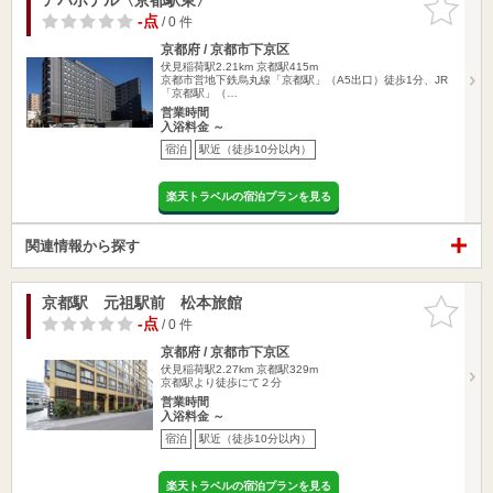
りに追加
-点
/ 0 件
京都府 / 京都市下京区
伏見稲荷駅2.21km
京都駅415m
京都市営地下鉄烏丸線「京都駅」（A5出口）徒歩1分、JR
「京都駅」（…
営業時間
入浴料金 ～
宿泊
駅近（徒歩10分以内）
楽天トラベルの宿泊プランを見る
関連情報から探す
京都駅 元祖駅前 松本旅館
お気に入
りに追加
-点
/ 0 件
京都府 / 京都市下京区
伏見稲荷駅2.27km
京都駅329m
京都駅より徒歩にて２分
営業時間
入浴料金 ～
宿泊
駅近（徒歩10分以内）
楽天トラベルの宿泊プランを見る