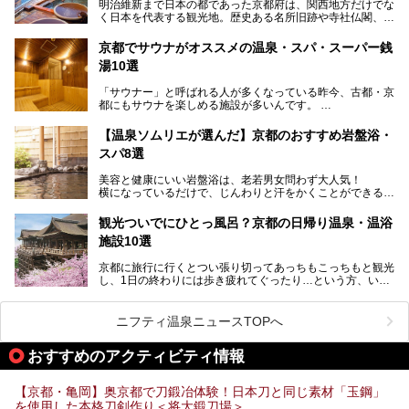
明治維新まで日本の都であった京都府は、関西地方だけでな
く日本を代表する観光地。歴史ある名所旧跡や寺社仏閣、そ
漁師町や商店街で働く人々を支えてきたこの2軒の銭湯とと
して古都ならではの文化が魅力です。
もに、立ち寄りたい舞鶴の観光スポットや温浴施設を紹介し
ます。
京都でサウナがオススメの温泉・スパ・スーパー銭
今回は、そんな京都府で2025年現在おすすめのスーパー銭
湯10選
湯を紹介します。
───
有名な観光名所のすぐ近くにある日帰り入浴施設から、山間
提供元：京都府舞鶴市【PR】
「サウナー」と呼ばれる人が多くなっている昨今、古都・京
部でレジャー気分を満喫できる温泉施設まで、好みのスーパ
この記事は京都府舞鶴市のPR記事です。
都にもサウナを楽しめる施設が多いんです。
ー銭湯を探してみてくださいね。
自分の好きなサウナを探すのもいいですが、さまざまなサウ
【温泉ソムリエが選んだ】京都のおすすめ岩盤浴・
ナを体感してみたいですよね。
スパ8選
今回は京都府の中心や郊外、温泉地にある施設など、サウナ
美容と健康にいい岩盤浴は、老若男女問わず大人気！
のある温浴施設を紹介します。
横になっているだけで、じんわりと汗をかくことができるの
で、簡単にデトックスができますよ♪
ぜひ参考にして、京都府の方や、観光に出かけた時などにサ
ウナを楽しみましょう！
観光ついでにひとっ風呂？京都の日帰り温泉・温浴
地元の方はもちろん、旅先としても人気の京都。
施設10選
観光のついでに岩盤浴のある温泉に浸かってリフレッシュす
るのも良さそうですね！
京都に旅行に行くとつい張り切ってあっちもこっちもと観光
し、1日の終わりには歩き疲れてぐったり…という方、いま
今回は京都にある岩盤浴のある施設をピックアップしてご紹
せんか？（私です）
介します！
そんな疲れた身体には温泉です！京都には、市内にも郊外に
も素晴らしい温泉がたくさんあります。そこで、日帰り利用
ニフティ温泉ニュースTOPへ
できるおすすめの温泉・温浴施設をまとめてみました。
おすすめのアクティビティ情報
【京都・亀岡】奥京都で刀鍛冶体験！日本刀と同じ素材「玉鋼」
を使用した本格刀剣作り＜将大鍛刀場＞