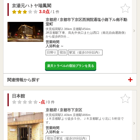
京湯元ハトヤ瑞鳳閣
お気に入
りに追加
3.0点
/ 1 件
京都府 / 京都市下京区西洞院通塩小路下ル南不動
堂町
伏見稲荷駅2.36km
京都駅454m
JR京都駅下車、烏丸中央口または西口（南北自由通路側）
から徒歩約5分…
営業時間
入浴料金 ～
日帰り
宿泊
駅近（徒歩10分以内）
楽天トラベルの宿泊プランを見る
関連情報から探す
日本館
お気に入
りに追加
-点
/ 0 件
京都府 / 京都市下京区
伏見稲荷駅2.40km
京都駅466m
ＪＲ京都駅より徒歩５分。ＪＲ京都駅より北に５軒目で
す。
営業時間
入浴料金 ～
宿泊
駅近（徒歩10分以内）