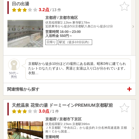
日の出湯
お気に入
りに追加
3.2点
/ 13 件
京都府 / 京都市南区
伏見稲荷駅2.12km
東寺駅178m
近鉄東寺から徒歩5分京都駅八条口から徒歩12分
営業時間 16:00～23:00
入浴料金 550円～
日帰り
駅近（徒歩10分以内）
京都駅から徒歩10分ほどの場所にある銭湯。昭和3年に建てられ
たレトロなたたずまい。男湯と女湯は入り口が分かれています。
衣類…
50代～
男性
関連情報から探す
天然温泉 花蛍の湯 ドーミーインPREMIUM京都駅前
お気に入
りに追加
3.0点
/ 1 件
京都府 / 京都市下京区
伏見稲荷駅2.15km
京都駅396m
ＪＲ京都駅「中央出口」から徒歩約３分名神高速道路 京都
南ＩＣから国道…
営業時間