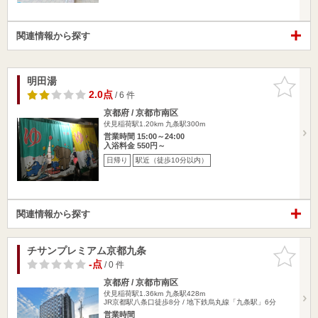
関連情報から探す
明田湯
お気に入
りに追加
2.0点
/ 6 件
京都府 / 京都市南区
伏見稲荷駅1.20km
九条駅300m
営業時間 15:00～24:00
入浴料金 550円～
日帰り
駅近（徒歩10分以内）
関連情報から探す
チサンプレミアム京都九条
お気に入
りに追加
-点
/ 0 件
京都府 / 京都市南区
伏見稲荷駅1.36km
九条駅428m
JR京都駅八条口徒歩8分 / 地下鉄烏丸線「九条駅」6分
営業時間