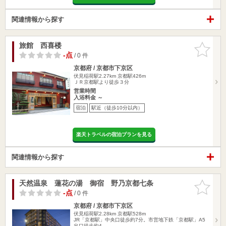
関連情報から探す
旅館 西喜楼
お気に入
りに追加
-点
/ 0 件
京都府 / 京都市下京区
伏見稲荷駅2.27km
京都駅426m
ＪＲ京都駅より徒歩３分
営業時間
入浴料金 ～
宿泊
駅近（徒歩10分以内）
楽天トラベルの宿泊プランを見る
関連情報から探す
天然温泉 蓮花の湯 御宿 野乃京都七条
お気に入
りに追加
-点
/ 0 件
京都府 / 京都市下京区
伏見稲荷駅2.28km
京都駅528m
JR「京都駅」中央口徒歩約7分。市営地下鉄「京都駅」A5
出口徒歩約4…