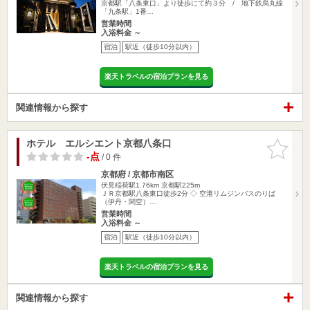
京都駅「八条東口」より徒歩にて約３分 / 地下鉄烏丸線
「九条駅」1番…
営業時間
入浴料金 ～
宿泊
駅近（徒歩10分以内）
楽天トラベルの宿泊プランを見る
関連情報から探す
ホテル エルシエント京都八条口
お気に入
りに追加
-点
/ 0 件
京都府 / 京都市南区
伏見稲荷駅1.76km
京都駅225m
ＪＲ京都駅八条東口徒歩2分 ◇ 空港リムジンバスのりば
（伊丹・関空）…
営業時間
入浴料金 ～
宿泊
駅近（徒歩10分以内）
楽天トラベルの宿泊プランを見る
関連情報から探す