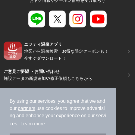
おトク情報やクーポン情報を受け取ろう
ニフティ温泉アプリ
地図から温泉検索！お得な限定クーポンも！
今すぐダウンロード！
ご意見ご要望 ・お問い合わせ
施設データの新規追加や修正依頼もこちらから
スマートフォン
/
PC
加盟店募集（資料請求）
広告出稿のご案内
By using our services, you agree that we and
our
partners
use cookies to improve advertisi
利用規約
ライフスタイルMEMBERS+規約
ng and enhance your experience on our servi
特定商取引法に基づく表記
ヘルプ
採用情報
ces.
Learn more
運営会社
個人情報保護ポリシー