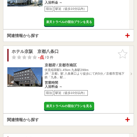
入浴料金 ～
宿泊
駅近（徒歩10分以内）
楽天トラベルの宿泊プランを見る
関連情報から探す
ホテル京阪 京都八条口
お気に入
りに追加
-点
/ 0 件
京都府 / 京都市南区
伏見稲荷駅1.45km
九条駅299m
JR「京都」駅 八条東口より徒歩にて約5分／京都市営地下
鉄「九条」駅…
営業時間
入浴料金 ～
宿泊
駅近（徒歩10分以内）
楽天トラベルの宿泊プランを見る
関連情報から探す