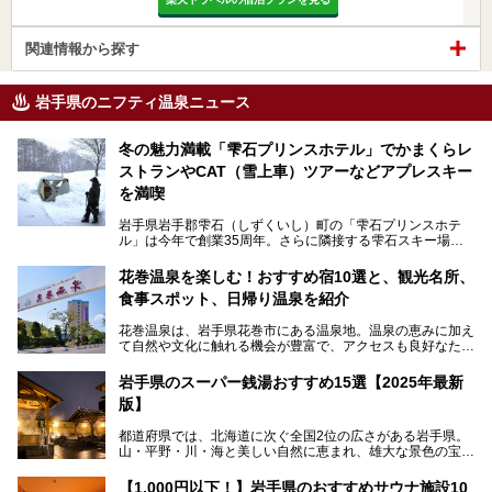
関連情報から探す
岩手県のニフティ温泉ニュース
冬の魅力満載「雫石プリンスホテル」でかまくらレ
ストランやCAT（雪上車）ツアーなどアプレスキー
を満喫
岩手県岩手郡雫石（しずくいし）町の「雫石プリンスホテ
ル」は今年で創業35周年。さらに隣接する雫石スキー場は
創業45周年。この冬はアプレスキー（フランス語で"スキー
の後"）の充実をはかり、テーマをSNOW（雪）＋NOVA
花巻温泉を楽しむ！おすすめ宿10選と、観光名所、
（新星）で「SNØVA（スノーヴァ）」としました！
食事スポット、日帰り温泉を紹介
スキーやスノボはもちろんのこと、スキーをしない人でも満
花巻温泉は、岩手県花巻市にある温泉地。温泉の恵みに加え
喫できるパウダースノーの雫石。というわけで、「雫石プリ
て自然や文化に触れる機会が豊富で、アクセスも良好なた
ンスホテル」にお出かけして楽しめるアクティビティや温泉
め、遠くに住んでいる方でも気軽に足を運べます。
をたっぷりレポートしちゃいます。
岩手県のスーパー銭湯おすすめ15選【2025年最新
この記事では、花巻温泉の魅力、おすすめの宿・注目すべき
───
版】
観光スポット・味わい深い食事処・気軽に立ち寄れる日帰り
提供元：株式会社西武・プリンスホテルズワールドワイド
温泉を順に紹介します。
【PR】
都道府県では、北海道に次ぐ全国2位の広さがある岩手県。
この記事は雫石プリンスホテルのPR記事です。
山・平野・川・海と美しい自然に恵まれ、雄大な景色の宝庫
花巻温泉での日常を忘れられる特別な体験を通じて、いつも
と言えます。山の幸・海の幸も豊富で、盛岡冷麺や前沢牛、
と違う思い出深い温泉旅行を満喫しましょう。
三陸の魚介類などの岩手グルメは全国に知られていますね。
【1,000円以下！】岩手県のおすすめサウナ施設10