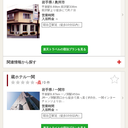
岩手県 / 奥州市
平泉駅6.69km
前沢駅336m
前沢駅より徒歩にて約７分
営業時間
入浴料金 ～
宿泊
駅近（徒歩10分以内）
楽天トラベルの宿泊プランを見る
関連情報から探す
蔵ホテル一関
お気に入
りに追加
-点
/ 0 件
岩手県 / 一関市
平泉駅6.87km
一ノ関駅453m
JR一ノ関駅西口から徒歩で真っ直ぐ約5分。一関インター
チェンジよりお…
営業時間
入浴料金 ～
宿泊
駅近（徒歩10分以内）
楽天トラベルの宿泊プランを見る