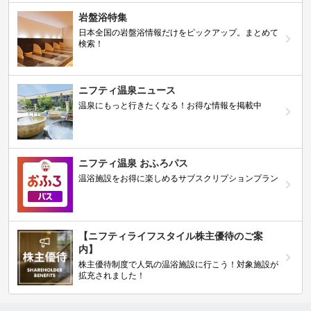
岩盤浴特集
日本全国の岩盤浴情報だけをピックアップ。まとめて
検索！
ニフティ温泉ニュース
温泉にもっと行きたくなる！お得な情報を掲載中
ニフティ温泉 おふろパス
温浴施設をお得に楽しめるサブスクリプションプラン
【ニフティライフスタイル株主優待のご案
内】
株主優待制度で人気の温浴施設に行こう！対象施設が
拡充されました！