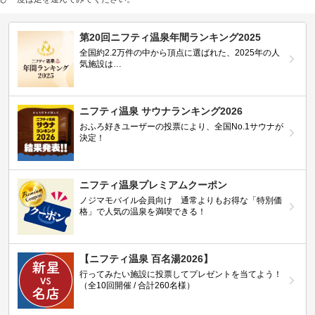
第20回ニフティ温泉年間ランキング2025
全国約2.2万件の中から頂点に選ばれた、2025年の人
気施設は…
ニフティ温泉 サウナランキング2026
おふろ好きユーザーの投票により、全国No.1サウナが
決定！
ニフティ温泉プレミアムクーポン
ノジマモバイル会員向け 通常よりもお得な「特別価
格」で人気の温泉を満喫できる！
【ニフティ温泉 百名湯2026】
行ってみたい施設に投票してプレゼントを当てよう！
（全10回開催 / 合計260名様）