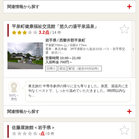
関連情報から探す
平泉町健康福祉交流館「悠久の湯平泉温泉」
お気に入
りに追加
3.2点
/ 14 件
岩手県 / 西磐井郡平泉町
平泉駅706m
山ノ目駅4.77km
電車：東北本線 JR平泉駅から徒歩10分 バス：岩手県交
通 鈴沢バ…
営業時間 10:00～21:00
入浴料金 700円～
日帰り
宿泊
駅近（徒歩10分以内）
東北旅行 中尊寺参拝の帰りに立ち寄りました。泉質、湯温共に文
句なくベストで、しっかり温めていただきました。3時間以内な
ら…
50代～
男性
関連情報から探す
佐藤屋旅館＜岩手県＞
お気に入
りに追加
-点
/ 0 件