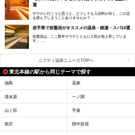
大自然に囲まれた岩手県には、温泉が多く湧き出していま
選
す。今回は、岩手県でおすすめのスーパー銭湯をご紹介しま
す。
サウナに行こうと思うと、どうしても入浴料が高く、二の足
を踏んでしまうことありませんか？
そこで値段を抑えた格安でお風呂とサウナを満喫できる充実
岩手県で岩盤浴がオススメの温泉・銭湯・スパ10選
の施設を紹介します！
岩盤浴は、ここ数年サウナとともに人気が急上昇していま
サクッと、月何回もサウナを楽しみたい人にとってはピッタ
す。
リの場所ばかりなんですよ。
美容のほか、身体の疲れを取ったり心地よさを感じられたり
など、おすすめできるポイントばかりです。
この記事では岩手県にある1,000円以下のおすすめサウナ施
今回は、岩手県でおすすめの温泉、銭湯、スパにある岩盤浴
設を紹介していきます。
を紹介します！
ニフティ温泉ニュースTOPへ
温度も低めなので、暑いのが苦手な人でも大満足な施設です
よ。
東北本線の駅から同じテーマで探す
油島
花泉
清水原
一ノ関
山ノ目
平泉
前沢
陸中折居