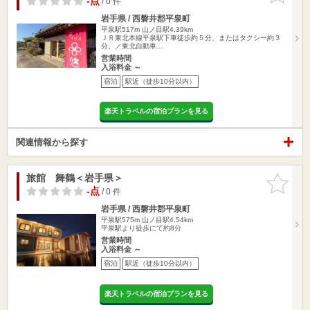
-点
/ 0 件
岩手県 / 西磐井郡平泉町
平泉駅517m
山ノ目駅4.39km
ＪＲ東北本線平泉駅下車徒歩約５分、またはタクシー約３
分。／東北自動車…
営業時間
入浴料金 ～
宿泊
駅近（徒歩10分以内）
楽天トラベルの宿泊プランを見る
関連情報から探す
旅館 舞鶴＜岩手県＞
お気に入
りに追加
-点
/ 0 件
岩手県 / 西磐井郡平泉町
平泉駅575m
山ノ目駅4.54km
平泉駅より徒歩にて約8分
営業時間
入浴料金 ～
宿泊
駅近（徒歩10分以内）
楽天トラベルの宿泊プランを見る