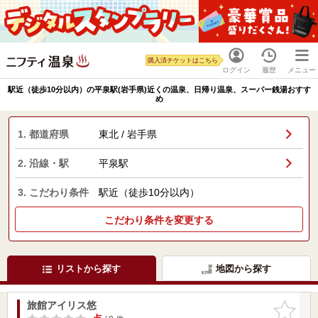
購入済チケットはこちら
ログイン
履歴
メニュー
駅近（徒歩10分以内）の平泉駅(岩手県)近くの温泉、日帰り温泉、スーパー銭湯おすす
め
1. 都道府県
東北 / 岩手県
2. 沿線・駅
平泉駅
3. こだわり条件
駅近（徒歩10分以内）
こだわり条件を変更する
リストから探す
地図から探す
旅館アイリス悠
お気に入
りに追加