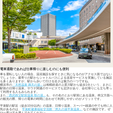
電車通勤であれば仕事帰りに楽しむのにも便利
車を運転しない人の場合、温浴施設を探すときに気になるのがアクセス面ではない
でしょうか。最寄りの駅からシャトルバスによる送迎サービスを実施している施設
も多くありますが、駅から歩いて行ける近さは魅力の一つですね。
横浜市の
「天然温泉 満天の湯」
は相模鉄道の上星川駅から徒歩1分という、まさに
駅前の日帰り温泉。サウナ関連のサービスでも定評があり、会社帰りにも立ち寄っ
て利用する人もみられます。
また
「西武秩父駅前温泉 祭の湯」
も、その名のとおり駅前にある温泉。秩父方面へ
の観光の際、帰りの電車の時間に合わせて利用しやすいのがメリットです。
平泉駅の駅近（徒歩10分以内）の温泉、日帰り温泉、スーパー銭湯の中でも特に人
気があるのは、
平泉町健康福祉交流館「悠久の湯平泉温泉」
などの施設です。ぜ
ひ一度は足を運んでみてください。