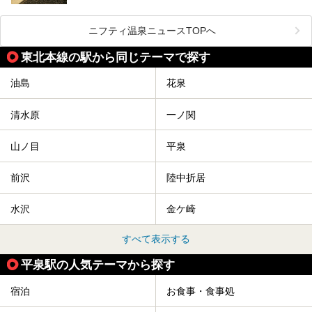
など、おすすめできるポイントばかりです。
この記事では岩手県にある1,000円以下のおすすめサウナ施
今回は、岩手県でおすすめの温泉、銭湯、スパにある岩盤浴
設を紹介していきます。
を紹介します！
ニフティ温泉ニュースTOPへ
温度も低めなので、暑いのが苦手な人でも大満足な施設です
よ。
東北本線の駅から同じテーマで探す
油島
花泉
清水原
一ノ関
山ノ目
平泉
前沢
陸中折居
水沢
金ケ崎
すべて表示する
平泉駅の人気テーマから探す
宿泊
お食事・食事処