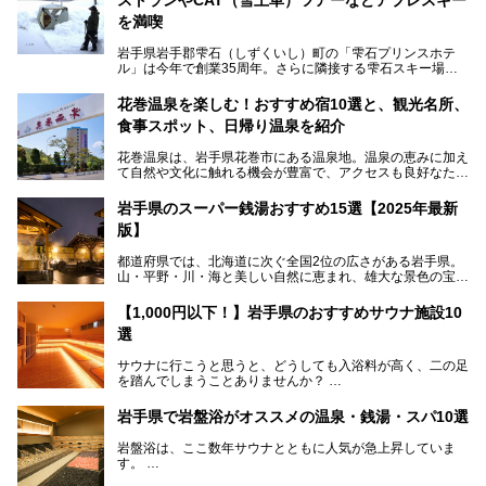
を満喫
岩手県岩手郡雫石（しずくいし）町の「雫石プリンスホテ
ル」は今年で創業35周年。さらに隣接する雫石スキー場は
創業45周年。この冬はアプレスキー（フランス語で"スキー
の後"）の充実をはかり、テーマをSNOW（雪）＋NOVA
花巻温泉を楽しむ！おすすめ宿10選と、観光名所、
（新星）で「SNØVA（スノーヴァ）」としました！
食事スポット、日帰り温泉を紹介
スキーやスノボはもちろんのこと、スキーをしない人でも満
花巻温泉は、岩手県花巻市にある温泉地。温泉の恵みに加え
喫できるパウダースノーの雫石。というわけで、「雫石プリ
て自然や文化に触れる機会が豊富で、アクセスも良好なた
ンスホテル」にお出かけして楽しめるアクティビティや温泉
め、遠くに住んでいる方でも気軽に足を運べます。
をたっぷりレポートしちゃいます。
岩手県のスーパー銭湯おすすめ15選【2025年最新
この記事では、花巻温泉の魅力、おすすめの宿・注目すべき
───
版】
観光スポット・味わい深い食事処・気軽に立ち寄れる日帰り
提供元：株式会社西武・プリンスホテルズワールドワイド
温泉を順に紹介します。
【PR】
都道府県では、北海道に次ぐ全国2位の広さがある岩手県。
この記事は雫石プリンスホテルのPR記事です。
山・平野・川・海と美しい自然に恵まれ、雄大な景色の宝庫
花巻温泉での日常を忘れられる特別な体験を通じて、いつも
と言えます。山の幸・海の幸も豊富で、盛岡冷麺や前沢牛、
と違う思い出深い温泉旅行を満喫しましょう。
三陸の魚介類などの岩手グルメは全国に知られていますね。
【1,000円以下！】岩手県のおすすめサウナ施設10
大自然に囲まれた岩手県には、温泉が多く湧き出していま
選
す。今回は、岩手県でおすすめのスーパー銭湯をご紹介しま
す。
サウナに行こうと思うと、どうしても入浴料が高く、二の足
を踏んでしまうことありませんか？
そこで値段を抑えた格安でお風呂とサウナを満喫できる充実
岩手県で岩盤浴がオススメの温泉・銭湯・スパ10選
の施設を紹介します！
岩盤浴は、ここ数年サウナとともに人気が急上昇していま
サクッと、月何回もサウナを楽しみたい人にとってはピッタ
す。
リの場所ばかりなんですよ。
美容のほか、身体の疲れを取ったり心地よさを感じられたり