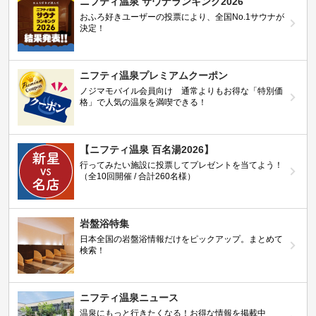
ニフティ温泉 サウナランキング2026
おふろ好きユーザーの投票により、全国No.1サウナが
決定！
ニフティ温泉プレミアムクーポン
ノジマモバイル会員向け 通常よりもお得な「特別価
格」で人気の温泉を満喫できる！
【ニフティ温泉 百名湯2026】
行ってみたい施設に投票してプレゼントを当てよう！
（全10回開催 / 合計260名様）
岩盤浴特集
日本全国の岩盤浴情報だけをピックアップ。まとめて
検索！
ニフティ温泉ニュース
温泉にもっと行きたくなる！お得な情報を掲載中