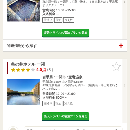
東北新幹線：一関駅にて乗り換え、ＪＲ東北本線：平泉駅
よりタクシーで1…
営業時間 10:30～15:00
入浴料金 ～
日帰り
宿泊
冷え性
楽天トラベルの宿泊プランを見る
関連情報から探す
亀の井ホテル 一関
お気に入
りに追加
4.0点
/ 5 件
岩手県 / 一関市 / 宝竜温泉
平泉駅6.78km
山ノ目駅5.86km
JR東北新幹線一ノ関駅から約8km（厳美渓・瑞山方面行き
バスで約20…
営業時間 12:00～21:00
入浴料金 800円～
日帰り
宿泊
冷え性
楽天トラベルの宿泊プランを見る