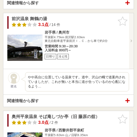
関連情報から探す
前沢温泉 舞鶴の湯
お気に入
りに追加
3.1点
/ 14 件
岩手県 / 奥州市
平泉駅4.75km
前沢駅2.63km
東北自動車道平泉前沢Ｉ．Ｃ．から車で約3分
営業時間 9:30～20:30
入浴料金 800円～
日帰り
冷え性
やや高台に位置している温泉です。道中、沢山の幟で道案内され
ていましたが、これが無いと本当に道が合っているのか心配にな
るよう…
匿名
関連情報から探す
奥州平泉温泉 そば庵しづか亭（旧 藤原の舘）
お気に入
りに追加
3.0点
/ 2 件
岩手県 / 西磐井郡平泉町
平泉駅5.82km
山ノ目駅8.35km