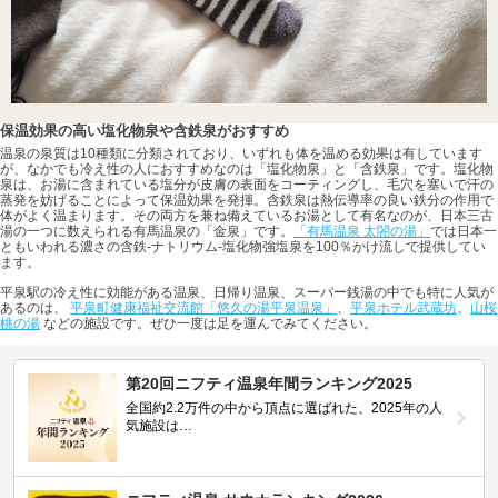
保温効果の高い塩化物泉や含鉄泉がおすすめ
温泉の泉質は10種類に分類されており、いずれも体を温める効果は有しています
が、なかでも冷え性の人におすすめなのは「塩化物泉」と「含鉄泉」です。塩化物
泉は、お湯に含まれている塩分が皮膚の表面をコーティングし、毛穴を塞いで汗の
蒸発を妨げることによって保温効果を発揮。含鉄泉は熱伝導率の良い鉄分の作用で
体がよく温まります。その両方を兼ね備えているお湯として有名なのが、日本三古
湯の一つに数えられる有馬温泉の「金泉」です。
「有馬温泉 太閤の湯」
では日本一
ともいわれる濃さの含鉄-ナトリウム-塩化物強塩泉を100％かけ流しで提供してい
ます。
平泉駅の冷え性に効能がある温泉、日帰り温泉、スーパー銭湯の中でも特に人気が
あるのは、
平泉町健康福祉交流館「悠久の湯平泉温泉」
、
平泉ホテル武蔵坊
、
山桜
桃の湯
などの施設です。ぜひ一度は足を運んでみてください。
第20回ニフティ温泉年間ランキング2025
全国約2.2万件の中から頂点に選ばれた、2025年の人
気施設は…