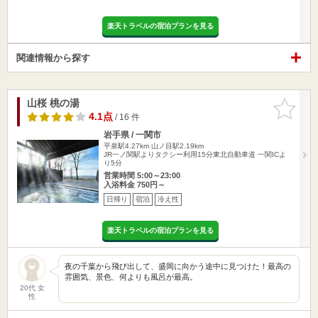
楽天トラベルの宿泊プランを見る
関連情報から探す
山桜 桃の湯
お気に入
りに追加
4.1点
/ 16 件
岩手県 / 一関市
平泉駅4.27km
山ノ目駅2.19km
JR一ノ関駅よりタクシー利用15分東北自動車道 一関ICよ
り5分
営業時間 5:00～23:00
入浴料金 750円～
日帰り
宿泊
冷え性
楽天トラベルの宿泊プランを見る
夜の千葉から飛び出して、盛岡に向かう途中に見つけた！最高の
雰囲気、景色、何よりも風呂が最高。
20代 女
性