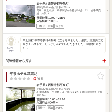
岩手県 / 西磐井郡平泉町
平泉駅706m
山ノ目駅4.77km
電車：東北本線 JR平泉駅から徒歩10分 バス：岩手県交
通 鈴沢バ…
営業時間 10:00～21:00
入浴料金 700円～
日帰り
宿泊
冷え性
東北旅行 中尊寺参拝の帰りに立ち寄りました。泉質、湯温共に文
句なくベストで、しっかり温めていただきました。3時間以内な
ら…
50代～
男性
関連情報から探す
平泉ホテル武蔵坊
お気に入
りに追加
-点
/ 0 件
岩手県 / 西磐井郡平泉町
平泉駅798m
山ノ目駅4.79km
JR東北本線「平泉駅」より徒歩１２分 / 東北自動車道 平泉
前沢IC…
営業時間 10:00～15:00
入浴料金 800円～
日帰り
宿泊
冷え性