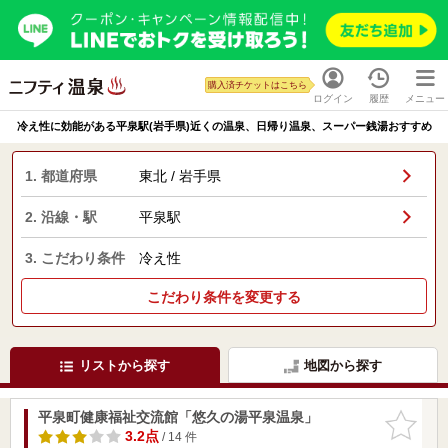
購入済チケットはこちら
ログイン
履歴
メニュー
冷え性に効能がある平泉駅(岩手県)近くの温泉、日帰り温泉、スーパー銭湯おすすめ
1. 都道府県
東北 / 岩手県
2. 沿線・駅
平泉駅
3. こだわり条件
冷え性
こだわり条件を変更する
リストから探す
地図から探す
平泉町健康福祉交流館「悠久の湯平泉温泉」
お気に入
りに追加
3.2点
/ 14 件