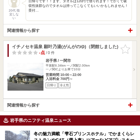
日帰りです！！まず、タオルは120円で借りれます！でかくて吸
収性抜群なのでタオルは持ってこなくてもいいかもしれません！
受付…
20代 指
定しな
い
関連情報から探す
イチノセキ温泉 願叶乃湯(がんがのゆ)（閉館しました)
お気に入
りに追加
-点
/ 0 件
岩手県 / 一関市
平泉駅6.34km
一ノ関駅2.00km
一ノ関ICよりお車で10分
営業時間 10:00～22:00
入浴料金 700円～
日帰り
冷え性
関連情報から探す
岩手県のニフティ温泉ニュース
冬の魅力満載「雫石プリンスホテル」でかまくらレ
ストランやCAT（雪上車）ツアーなどアプレスキー