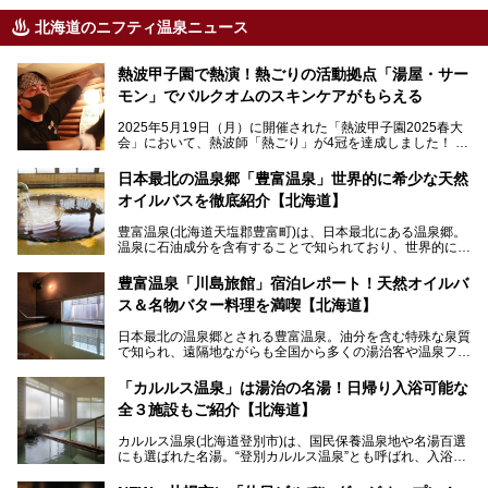
北海道のニフティ温泉ニュース
熱波甲子園で熱演！熱ごりの活動拠点「湯屋・サー
モン」でバルクオムのスキンケアがもらえる
2025年5月19日（月）に開催された「熱波甲子園2025春大
会」において、熱波師「熱ごり」が4冠を達成しました！
このたび、バルクオム賞の受賞を記念して、熱ごりさんの活
動拠点である北海道の銭湯「湯屋・サーモン」にて、メンズ
日本最北の温泉郷「豊富温泉」世界的に希少な天然
スキンケアブランド バルクオムの「ONE DAY KIT」を数量
オイルバスを徹底紹介【北海道】
限定でプレゼントいたします。
老若男女問わず、多くの方にご体験いただける製品ですの
豊富温泉(北海道天塩郡豊富町)は、日本最北にある温泉郷。
で、ぜひお試しください。※6月13日配布開始、なくなり次
温泉に石油成分を含有することで知られており、世界的にも
第終了
大変希少な泉質です。また、油分が乾癬やアトピー性皮膚炎
に特効があると言われ、遠隔地ながらも全国から湯治・療養
───
豊富温泉「川島旅館」宿泊レポート！天然オイルバ
目的で多くの人々が訪れます。
提供元：株式会社バルクオム【PR】
ス＆名物バター料理を満喫【北海道】
この記事は株式会社バルクオム商品のPR記事です。
今回、四半世紀以上に渡り全国の温泉を巡り続ける筆者が現
日本最北の温泉郷とされる豊富温泉。油分を含む特殊な泉質
地体験し、独自の視点で豊富温泉の“天然オイルバス”をレポ
で知られ、遠隔地ながらも全国から多くの湯治客や温泉ファ
ート。温泉地概要や日帰り入浴施設をはじめ、宿泊施設・ア
ンが訪れる地です。
クセスまで徹底紹介します！
「カルルス温泉」は湯治の名湯！日帰り入浴可能な
「川島旅館」は、豊富温泉の開湯当初から営業する老舗旅
全３施設もご紹介【北海道】
館。とりわけ温泉の良さと名物のバター料理に定評があり、
口コミの評判も非常に高い宿。今回は筆者自ら宿泊し、自慢
カルルス温泉(北海道登別市)は、国民保養温泉地や名湯百選
の温泉や料理をはじめ、パブリックスペース・客室など宿の
にも選ばれた名湯。“登別カルルス温泉”とも呼ばれ、入浴剤
全貌を徹底的にご紹介します！
としてその名を聞いたことがある方も多いでしょう。観光色
豊かな登別温泉とは対照的な存在で、今も湯治場的な要素が