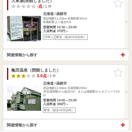
大東湯(閉館しました）
お気に入
りに追加
-点
/ 1 件
北海道 / 函館市
茂辺地駅11.23km
松風町駅361m
松風町駅より徒歩5分
営業時間 13:30～23:00
入浴料金 370円～
日帰り
駅近（徒歩10分以内）
関連情報から探す
亀田温泉（閉館しました）
お気に入
りに追加
3.0点
/ 3 件
北海道 / 函館市
茂辺地駅11.94km
五稜郭駅206m
JR五稜郭駅から徒歩2分。または函館駅からタクシーで10
分
営業時間 14:00～23:00
入浴料金 390円～
駅近（徒歩10分以内）
関連情報から探す