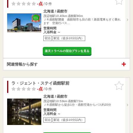
りに追加
-点
/ 0 件
北海道 / 函館市
茂辺地駅10.40km
函館駅80m
ＪＲ函館駅隣接 函館朝市も目の前！路面電車もすぐ乗れ
ます 空港行バス…
営業時間
入浴料金 ～
宿泊
駅近（徒歩10分以内）
楽天トラベルの宿泊プランを見る
関連情報から探す
ラ・ジェント・ステイ函館駅前
お気に入
りに追加
-点
/ 0 件
北海道 / 函館市
茂辺地駅10.53km
函館駅72m
ＪＲ函館駅から徒歩1分・函館空港からバス約20分
営業時間
入浴料金 ～
宿泊
駅近（徒歩10分以内）