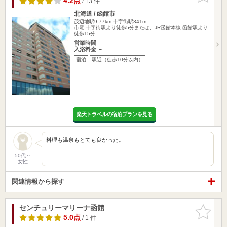
4.2点
/ 13 件
北海道 / 函館市
茂辺地駅9.77km
十字街駅341m
市電 十字街駅より徒歩5分または、JR函館本線 函館駅より
徒歩15分…
営業時間
入浴料金 ～
宿泊
駅近（徒歩10分以内）
楽天トラベルの宿泊プランを見る
料理も温泉もとても良かった。
50代～
女性
関連情報から探す
センチュリーマリーナ函館
お気に入
りに追加
5.0点
/ 1 件