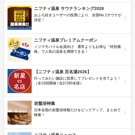
ニフティ温泉 サウナランキング2026
おふろ好きユーザーの投票により、全国No.1サウナが
決定！
ニフティ温泉プレミアムクーポン
ノジマモバイル会員向け 通常よりもお得な「特別価
格」で人気の温泉を満喫できる！
【ニフティ温泉 百名湯2026】
行ってみたい施設に投票してプレゼントを当てよう！
（全10回開催 / 合計260名様）
岩盤浴特集
日本全国の岩盤浴情報だけをピックアップ。まとめて
検索！
ニフティ温泉ニュース