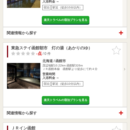
入浴料金 ～
宿泊
駅近（徒歩10分以内）
楽天トラベルの宿泊プランを見る
関連情報から探す
東急ステイ函館朝市 灯の湯（あかりのゆ）
お気に入
りに追加
-点
/ 0 件
北海道 / 函館市
茂辺地駅10.22km
函館駅326m
ＪＲ函館本線 函館駅より徒歩にて約４分
営業時間
入浴料金 ～
宿泊
駅近（徒歩10分以内）
楽天トラベルの宿泊プランを見る
関連情報から探す
ＪＲイン函館
お気に入