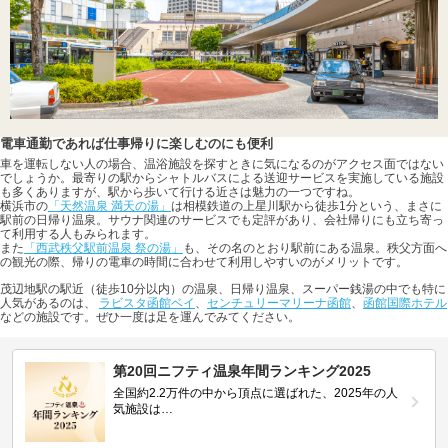
電車通勤であれば仕事帰りに楽しむのにも便利
車を運転しない人の場合、温浴施設を探すときに気になるのがアクセス面ではない
でしょうか。最寄りの駅からシャトルバスによる送迎サービスを実施している施設
も多くありますが、駅から歩いて行ける近さは魅力の一つですね。
横浜市の
「天然温泉 満天の湯」
は相模鉄道の上星川駅から徒歩1分という、まさに
駅前の日帰り温泉。サウナ関連のサービスでも定評があり、会社帰りにも立ち寄っ
て利用する人もみられます。
また
「西武秩父駅前温泉 祭の湯」
も、その名のとおり駅前にある温泉。秩父方面へ
の観光の際、帰りの電車の時間に合わせて利用しやすいのがメリットです。
茂辺地駅の駅近（徒歩10分以内）の温泉、日帰り温泉、スーパー銭湯の中でも特に
人気があるのは、
ラビスタ函館ベイ
、
センチュリーマリーナ函館
、
函館国際ホテル
などの施設です。ぜひ一度は足を運んでみてください。
第20回ニフティ温泉年間ランキング2025
全国約2.2万件の中から頂点に選ばれた、2025年の人
気施設は…