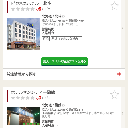
ビジネスホテル 北斗
お気に入
りに追加
-点
/ 0 件
北海道 / 北斗市
茂辺地駅10.78km
七重浜駅478m
七重浜駅より徒歩にて約６分
営業時間
入浴料金 ～
宿泊
駅近（徒歩10分以内）
楽天トラベルの宿泊プランを見る
関連情報から探す
ホテルサンシティー函館
お気に入
りに追加
-点
/ 0 件
北海道 / 函館市
茂辺地駅11.12km
松風町駅127m
JR函館駅より徒歩約10分 / 函館空港より車で15分/市電松
風町電…
営業時間
入浴料金 ～