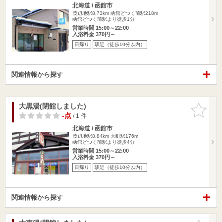
北海道 / 函館市
茂辺地駅8.73km
函館どつく前駅218m
函館どつく前駅より徒歩1分
営業時間 15:00～22:00
入浴料金 370円～
日帰り
駅近（徒歩10分以内）
関連情報から探す
大黒湯(閉館しました)
お気に入
りに追加
-点
/ 1 件
北海道 / 函館市
茂辺地駅8.84km
大町駅176m
函館どつく前駅より徒歩4分
営業時間 15:00～22:00
入浴料金 370円～
日帰り
駅近（徒歩10分以内）
関連情報から探す