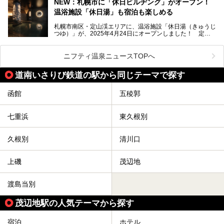
NEW：札幌市に「休日ビルヂング」がオープン！
残る閑静な温泉地です。
温浴施設「休日湯」も宿泊も楽しめる
今回、四半世紀以上に渡り全国の温泉を巡り続ける筆者が現
札幌市南区・定山渓エリアに、温浴施設「休日湯（きゅうじ
地体験し、カルルス温泉をご紹介。温泉地の概要や泉質解説
つゆ）」が、2025年4月24日にオープンしました！ 定山
をはじめ、日帰り入浴可能な全３施設の紹介・周辺観光・ア
渓の新たなランドマーク「休日ビルヂング」として誕生した
クセスまで徹底紹介します！
この施設は、温泉・サウナの「休日湯」・ラウンジの「THE
LOUNGE DAYOF」・グルメ「休日洋麺店」・ホテル「エク
ニフティ温泉ニュースTOPへ
スクラメーションホテル」で構成された、まさに大人の癒し
空間。
道南いさりび鉄道の駅から同じテーマで探す
今回は、そんな「休日ビルヂング」の魅力を5つのポイント
からご紹介します。
函館
五稜郭
七重浜
東久根別
久根別
清川口
上磯
茂辺地
渡島当別
茂辺地駅の人気テーマから探す
宿泊
ホテル