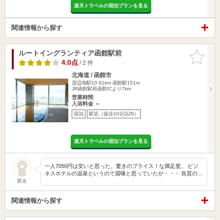
楽天トラベルの宿泊プランを見る
関連情報から探す
ルートイングランティア函館駅前
お気に入
りに追加
4.0点
/ 2 件
北海道 / 函館市
茂辺地駅10.61km
函館駅151m
JR函館駅前函館ICより7km
営業時間
入浴料金 ～
宿泊
駅近（徒歩10分以内）
楽天トラベルの宿泊プランを見る
一人7050円は安いと思った。驚きのプライス！な満足度。 ビジ
ネスホテルの温泉というので眉唾と思っていたが・・・ 良質の…
匿名
関連情報から探す