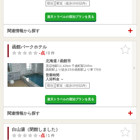
宿泊
駅近（徒歩10分以内）
楽天トラベルの宿泊プランを見る
関連情報から探す
函館パークホテル
お気に入
りに追加
-点
/ 0 件
北海道 / 函館市
茂辺地駅11.42km
千歳町駅245m
函館駅より徒歩15分函館駅より車で5分
営業時間
入浴料金 ～
宿泊
駅近（徒歩10分以内）
楽天トラベルの宿泊プランを見る
関連情報から探す
白山湯（閉館しました）
お気に入
りに追加
-点
/ 1 件