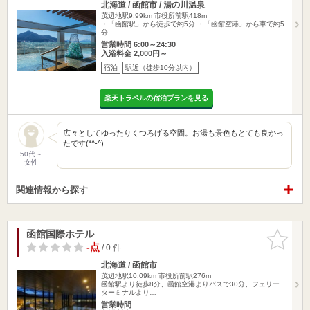
北海道 / 函館市 / 湯の川温泉
茂辺地駅9.99km
市役所前駅418m
・「函館駅」から徒歩で約5分 ・「函館空港」から車で約5
分
営業時間 6:00～24:30
入浴料金 2,000円～
宿泊
駅近（徒歩10分以内）
楽天トラベルの宿泊プランを見る
広々としてゆったりくつろげる空間。お湯も景色もとても良かっ
たです(*^-^)
50代～
女性
関連情報から探す
函館国際ホテル
お気に入
りに追加
-点
/ 0 件
北海道 / 函館市
茂辺地駅10.09km
市役所前駅276m
函館駅より徒歩8分、函館空港よりバスで30分、フェリー
ターミナルより…
営業時間