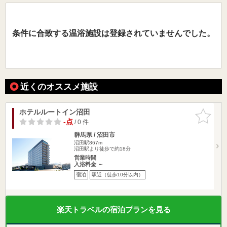
条件に合致する温浴施設は登録されていませんでした。
近くのオススメ施設
ホテルルートイン沼田
お気に入
りに追加
-点
/ 0 件
群馬県 / 沼田市
沼田駅867m
沼田駅より徒歩で約18分
営業時間
入浴料金 ～
宿泊
駅近（徒歩10分以内）
楽天トラベルの宿泊プランを見る