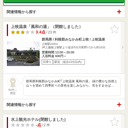
関連情報から探す
上牧温泉「風和の湯」（閉館しました）
お気に入
りに追加
3.4点
/ 23 件
群馬県 / 利根郡みなかみ町上牧 / 上牧温泉
上牧駅245m
JR上越線上牧駅より徒歩5分月夜野I.Cから約10分
営業時間 13:00～20:00
入浴料金 600円～
日帰り
駅近（徒歩10分以内）
群馬県利根郡みなかみ町｢上牧温泉 風和の湯」 緑の豊かな自然と
山々を望めて四季折々の景色を楽しみながら、耳をすませば…
50代～
男性
関連情報から探す
水上観光ホテル(閉館しました)
お気に入
りに追加
-点
/ 2 件