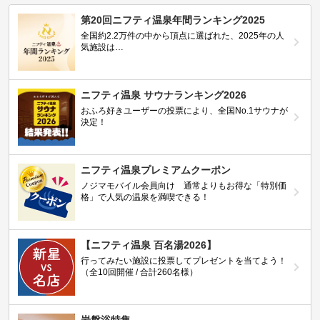
第20回ニフティ温泉年間ランキング2025
全国約2.2万件の中から頂点に選ばれた、2025年の人
気施設は…
ニフティ温泉 サウナランキング2026
おふろ好きユーザーの投票により、全国No.1サウナが
決定！
ニフティ温泉プレミアムクーポン
ノジマモバイル会員向け 通常よりもお得な「特別価
格」で人気の温泉を満喫できる！
【ニフティ温泉 百名湯2026】
行ってみたい施設に投票してプレゼントを当てよう！
（全10回開催 / 合計260名様）