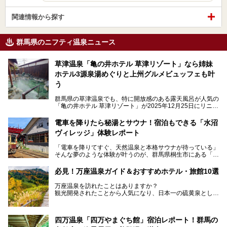
関連情報から探す
群馬県のニフティ温泉ニュース
草津温泉「亀の井ホテル 草津リゾート」なら姉妹
ホテル3源泉湯めぐりと上州グルメビュッフェも叶
う
群馬県の草津温泉でも、特に開放感のある露天風呂が人気の
「亀の井ホテル 草津リゾート」が2025年12月25日にリニュ
ーアルオープンしました。
ロビーや客室が綺麗になって、上州グルメにこだわったビュ
電車を降りたら秘湯とサウナ！宿泊もできる「水沼
ッフェも人気！アクセスはシャトルバスで楽々、さらに草津
ヴィレッジ」体験レポート
温泉にある姉妹ホテルの「草津温泉 大東舘」「亀の井ホテ
ル 草津湯畑」の湯めぐりまで楽しめます。
「電車を降りてすぐ、天然温泉と本格サウナが待っている」
そんな夢のような体験が叶うのが、群馬県桐生市にある「駅
今回はそんな「亀の井ホテル 草津リゾート」を徹底レポー
の天然温泉&サウナの森 水沼ヴィレッジ」です。
ト！
日帰り温泉の「水沼の湯」と宿泊もできる「サウナの森」、
必見！万座温泉ガイド＆おすすめホテル・旅館10選
２つのエリアがあります。
───
提供元：アイコニア・ホスピタリティ株式会社【PR】
万座温泉を訪れたことはありますか？
今回は、その中でも特にユニークな駅直結の「水沼の湯」の
この記事は亀の井ホテル 草津リゾートのPR記事です。
観光開発されたことから人気になり、日本一の硫黄泉として
魅力に焦点を当て、温泉好き、サウナー、そして電車旅好き
も有名な温泉地です。
も必見の、心と体がリフレッシュする水沼ヴィレッジの体験
レポートをお届けします。
万座温泉が何県にあるのか、どんな温泉なのか、知らない方
四万温泉「四万やまぐち館」宿泊レポート！群馬の
も多いかもしれません。