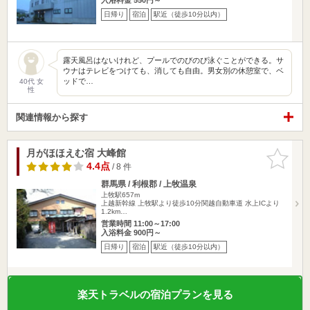
日帰り
宿泊
駅近（徒歩10分以内）
露天風呂はないけれど、プールでのびのび泳ぐことができる。サ
ウナはテレビをつけても、消しても自由。男女別の休憩室で、ベ
ッドで…
40代 女
性
関連情報から探す
月がほほえむ宿 大峰館
お気に入
りに追加
4.4点
/ 8 件
群馬県 / 利根郡 / 上牧温泉
上牧駅657m
上越新幹線 上牧駅より徒歩10分関越自動車道 水上ICより
1.2km…
営業時間 11:00～17:00
入浴料金 900円～
日帰り
宿泊
駅近（徒歩10分以内）
楽天トラベルの宿泊プランを見る