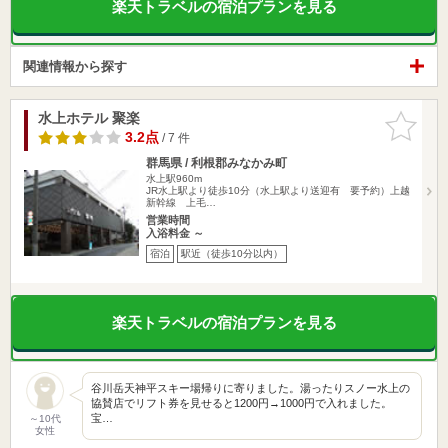
楽天トラベルの宿泊プランを見る
関連情報から探す
水上ホテル 聚楽
お気に入
りに追加
3.2点
/ 7 件
群馬県 / 利根郡みなかみ町
水上駅960m
JR水上駅より徒歩10分（水上駅より送迎有 要予約）上越
新幹線 上毛…
営業時間
入浴料金 ～
宿泊
駅近（徒歩10分以内）
楽天トラベルの宿泊プランを見る
谷川岳天神平スキー場帰りに寄りました。湯ったりスノー水上の
協賛店でリフト券を見せると1200円→1000円で入れました。
宝…
～10代
女性