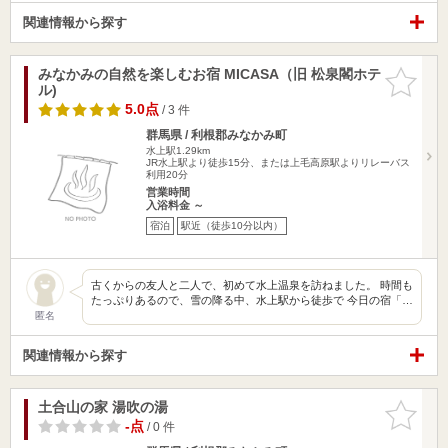
関連情報から探す
みなかみの自然を楽しむお宿 MICASA（旧 松泉閣ホテ
お気に入
ル)
りに追加
5.0点
/ 3 件
群馬県 / 利根郡みなかみ町
水上駅1.29km
JR水上駅より徒歩15分、または上毛高原駅よりリレーバス
利用20分
営業時間
入浴料金 ～
宿泊
駅近（徒歩10分以内）
古くからの友人と二人で、初めて水上温泉を訪ねました。 時間も
たっぷりあるので、雪の降る中、水上駅から徒歩で 今日の宿「…
匿名
関連情報から探す
土合山の家 湯吹の湯
お気に入
りに追加
-点
/ 0 件