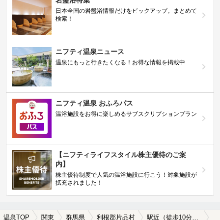
岩盤浴特集
日本全国の岩盤浴情報だけをピックアップ。まとめて
検索！
ニフティ温泉ニュース
温泉にもっと行きたくなる！お得な情報を掲載中
ニフティ温泉 おふろパス
温浴施設をお得に楽しめるサブスクリプションプラン
【ニフティライフスタイル株主優待のご案
内】
株主優待制度で人気の温浴施設に行こう！対象施設が
拡充されました！
温泉TOP
関東
群馬県
利根郡片品村
駅近（徒歩10分以内）の利根郡片品村の温泉、日帰り温泉、スーパー銭湯おすすめ