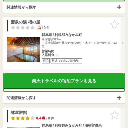
関連情報から探す
源泉の湯 福の屋
お気に入
りに追加
-点
/ 0 件
群馬県 / 利根郡みなかみ町
湯檜曽駅377m
・湯檜曽駅から徒歩5分(400m) ・水上インターから車で13
分 …
営業時間
入浴料金 ～
宿泊
駅近（徒歩10分以内）
楽天トラベルの宿泊プランを見る
関連情報から探す
林屋旅館
お気に入
りに追加
4.4点
/ 8 件
群馬県 / 利根郡みなかみ町 / 湯桧曽温泉