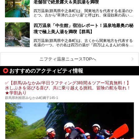
老舗宿で絶景露天＆美肌湯を満喫
そこで筆者である私が実際に行ってみました！万座温泉の楽
しみ方や周辺の観光地を解説します。
四万温泉(群馬県中之条町)は、関東地方を代表する名湯のひ
また、日帰り入浴できる温泉から混浴可能な温泉まで、おす
とつ。古から“草津の上がり湯”と呼ばれ、保湿効果の高い美
すめの入浴施設もご紹介します！
肌湯として有名な存在です。
四万温泉「中生館」宿泊レポート！温泉地最奥の秘
「四万やまぐち館」は、この地を代表する旅館の一つ。日帰
境で極上美人湯を満喫【群馬】
り入浴も可能ですが、やはり宿泊してじっくり楽しむのがベ
スト。今回は筆者自ら宿泊し、人気の絶景露天風呂＆極上美
四万温泉(群馬県中之条町)は、古くから関東地方を代表する
肌湯をはじめ、館内の魅力をたっぷりとご紹介します！
名湯の一つ。その名は四万の湯が『四万(よんまん)の病を癒
す霊泉』であるとする伝説に由来し、現代においても多くの
観光客で賑わう人気温泉地です。
ニフティ温泉ニュースTOPへ
「中生館」は四万温泉最奥に位置し、秘境感漂う老舗宿。泉
質の良さ(特に美人湯効果)に定評があり、知る人ぞ知る穴場
おすすめのアクティビティ情報
的存在です。今回は筆者自ら宿泊し、自慢の温泉をはじめ食
事・客室・共有スペースなど、宿の全貌を徹底紹介します。
✅【群馬/みなかみ/半日ラフティング3時間＆ツアー写真無料！】
水しぶきを浴びる喜び、共に乗り越える挑戦。冒険の舵を取れ！
★学割あり
群馬県利根郡みなかみ町綱子145-1