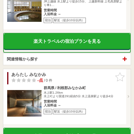
JR上越線 水上駅より徒歩15分、 上越新幹線 上毛高原駅よ
り車1…
営業時間
入浴料金 ～
宿泊
駅近（徒歩10分以内）
楽天トラベルの宿泊プランを見る
関連情報から探す
あらたし みなかみ
お気に入
りに追加
-点
/ 0 件
群馬県 / 利根郡みなかみ町
水上駅1.26km
水上ICより国道291経由5分 水上温泉駅より徒歩4分
営業時間
入浴料金 ～
宿泊
駅近（徒歩10分以内）