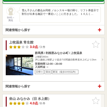
雪ん子さんの書込み同様 ノルンスキー場の帰り、リフト券提示で
割引が出来る施設で一番近いここに行きました。 １０人く…
50代～
男性
関連情報から探す
上牧温泉 常生館
お気に入
りに追加
3.0点
/ 3 件
群馬県 / 利根郡みなかみ町 / 上牧温泉
上牧駅360m
JR上越線上牧駅より徒歩7分関越自動車道水上ICより2km
営業時間 12:00～20:00
入浴料金 ～
日帰り
宿泊
駅近（徒歩10分以内）
関連情報から探す
坐山 みなかみ（旧 水上館）
お気に入
りに追加
4.0点
/ 8 件