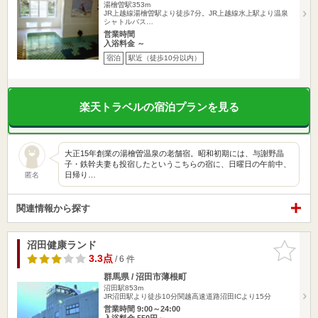
湯檜曽駅353m
JR上越線湯檜曽駅より徒歩7分。JR上越線水上駅より温泉
シャトルバス…
営業時間
入浴料金 ～
宿泊
駅近（徒歩10分以内）
楽天トラベルの宿泊プランを見る
大正15年創業の湯檜曽温泉の老舗宿。昭和初期には、与謝野晶
子・鉄幹夫妻も投宿したというこちらの宿に、日曜日の午前中、
日帰り…
匿名
関連情報から探す
沼田健康ランド
お気に入
りに追加
3.3点
/ 6 件
群馬県 / 沼田市薄根町
沼田駅853m
JR沼田駅より徒歩10分関越高速道路沼田ICより15分
営業時間 9:00～24:00
入浴料金 550円～