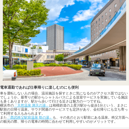
電車通勤であれば仕事帰りに楽しむのにも便利
車を運転しない人の場合、温浴施設を探すときに気になるのがアクセス面ではない
でしょうか。最寄りの駅からシャトルバスによる送迎サービスを実施している施設
も多くありますが、駅から歩いて行ける近さは魅力の一つですね。
横浜市の
「天然温泉 満天の湯」
は相模鉄道の上星川駅から徒歩1分という、まさに
駅前の日帰り温泉。サウナ関連のサービスでも定評があり、会社帰りにも立ち寄っ
て利用する人もみられます。
また
「西武秩父駅前温泉 祭の湯」
も、その名のとおり駅前にある温泉。秩父方面へ
の観光の際、帰りの電車の時間に合わせて利用しやすいのがメリットです。