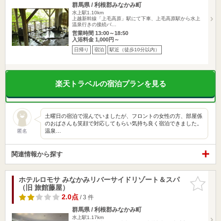
群馬県 / 利根郡みなかみ町
水上駅1.10km
上越新幹線「上毛高原」駅にて下車、上毛高原駅から水上
温泉行きの接続バ…
営業時間 13:00～18:50
入浴料金 1,000円～
日帰り
宿泊
駅近（徒歩10分以内）
楽天トラベルの宿泊プランを見る
土曜日の宿泊で混んでいましたが、フロントの女性の方、部屋係
のおばさんも笑顔で対応してもらい気持ち良く宿泊できました。
温泉…
匿名
関連情報から探す
ホテルロモサ みなかみリバーサイドリゾート＆スパ
お気に入
（旧 旅館藤屋）
りに追加
2.0点
/ 3 件
群馬県 / 利根郡みなかみ町
水上駅1.17km