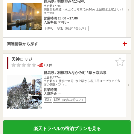
群馬県 / 利根郡みなかみ町
土合駅177m
関越自動車道・水上ICより車で約20分 上越線水上駅よりバ
スで約1…
営業時間 13:00～17:00
入浴料金 800円～
日帰り
駅近（徒歩10分以内）
関連情報から探す
天神ロッジ
お気に入
りに追加
-点
/ 0 件
群馬県 / 利根郡みなかみ町 / 猿ヶ京温泉
土合駅477m
土合駅から徒歩で８分, 水上駅から谷川岳ロープウェイ方
面の関越バス（…
営業時間
入浴料金 ～
宿泊
駅近（徒歩10分以内）
楽天トラベルの宿泊プランを見る