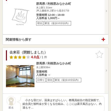
群馬県 / 利根郡みなかみ町
水上駅1.31km
JR上越線水上駅から徒歩17分
営業時間 12:00～18:00
入浴料金 1,000円～
宿泊
駅近（徒歩10分以内）
関連情報から探す
去来荘（閉館しました）
お気に入
りに追加
4.0点
/ 1 件
群馬県 / 利根郡みなかみ町
水上駅838m
営業時間
入浴料金 ～
日帰り
宿泊
駅近（徒歩10分以内）
小さな宿だが、温泉はすばらしい。教職員組合の指定旅館で、
組合員だ後料金が安くなる仕組み。ここには露天風呂はない。内
湯もそ…
匿名