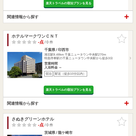
楽天トラベルの宿泊プランを見る
関連情報から探す
ホテルマークワンＣＮＴ
お気に入
りに追加
-点
/ 0 件
千葉県 / 印西市
湖北駅8.48km
千葉ニュータウン中央駅270m
特急停車駅の千葉ニュータウン中央駅から徒歩3分
営業時間
入浴料金 ～
宿泊
駅近（徒歩10分以内）
楽天トラベルの宿泊プランを見る
関連情報から探す
さぬきグリーンホテル
お気に入
りに追加
-点
/ 0 件
茨城県 / 龍ケ崎市