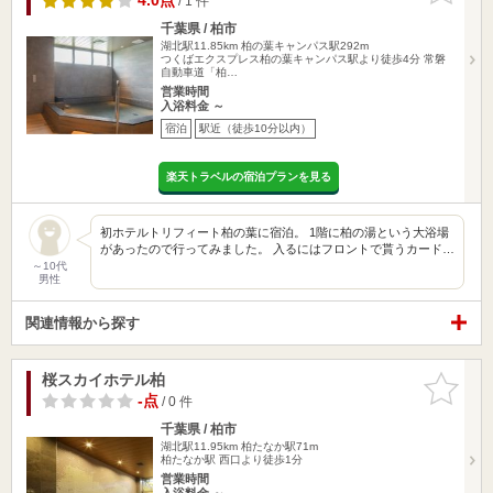
4.0点
/ 1 件
千葉県 / 柏市
湖北駅11.85km
柏の葉キャンパス駅292m
つくばエクスプレス柏の葉キャンパス駅より徒歩4分 常磐
自動車道「柏…
営業時間
入浴料金 ～
宿泊
駅近（徒歩10分以内）
楽天トラベルの宿泊プランを見る
初ホテルトリフィート柏の葉に宿泊。 1階に柏の湯という大浴場
があったので行ってみました。 入るにはフロントで貰うカード…
～10代
男性
関連情報から探す
桜スカイホテル柏
お気に入
りに追加
-点
/ 0 件
千葉県 / 柏市
湖北駅11.95km
柏たなか駅71m
柏たなか駅 西口より徒歩1分
営業時間
入浴料金 ～