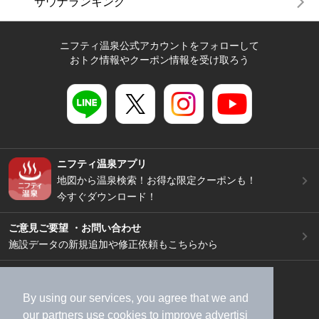
サウナランキング
ニフティ温泉公式アカウントをフォローして
おトク情報やクーポン情報を受け取ろう
ニフティ温泉アプリ
地図から温泉検索！お得な限定クーポンも！
今すぐダウンロード！
ご意見ご要望 ・お問い合わせ
施設データの新規追加や修正依頼もこちらから
スマートフォン
/
PC
加盟店募集（資料請求）
広告出稿のご案内
By using our services, you agree that we and
our
partners
use cookies to improve advertisi
利用規約
ライフスタイルMEMBERS+規約