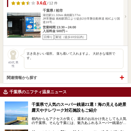
3.6点
/ 12 件
千葉県 / 柏市
湖北駅11.32km
南柏駅177m
JR常磐線 南柏駅西口より徒歩2分常磐自動車道 柏ICより国
道16号…
営業時間 13:30～24:00
入浴料金 500円～
日帰り
駅近（徒歩10分以内）
古き良きいい場所。 落ち着いて入れますよ。 大好きな場所で
す。
40代 男
性
関連情報から探す
千葉県のニフティ温泉ニュース
千葉県で人気のスーパー銭湯21選！海の見える絶景
露天やテレワーク対応施設もご紹介
都内からもアクセスが良く、週末のお出かけ先としても人気
の千葉県。そんな千葉には、魅力あふれるスーパー銭湯がた
くさんあります。