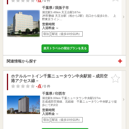
-点
/ 0 件
千葉県 / 我孫子市
湖北駅3.46km
天王台駅167m
JR常磐線 天王台駅（柏から2駅）北口から徒歩1分。 上
野東京ライン…
営業時間
入浴料金 ～
宿泊
駅近（徒歩10分以内）
楽天トラベルの宿泊プランを見る
関連情報から探す
ホテルルートイン千葉ニュータウン中央駅前－成田空
お気に入
港アクセス線－
りに追加
-点
/ 0 件
千葉県 / 印西市
湖北駅8.00km
千葉ニュータウン中央駅227m
京成成田空港線、北総線 千葉ニュータウン中央駅より徒
歩にて約3分
営業時間
入浴料金 ～
宿泊
駅近（徒歩10分以内）