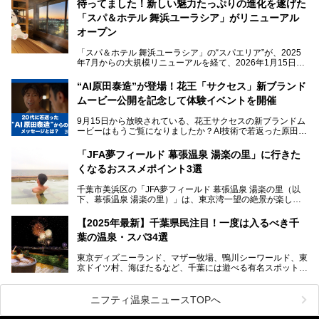
待ってました！新しい魅力たっぷりの進化を遂げた
「サウナでしっかりととのいたい」「海が見える絶景で非日
「スパ＆ホテル 舞浜ユーラシア」がリニューアル
常を味わいたい」「子連れでも気兼ねなく1日過ごした
い」。
オープン
そんな多様なニーズに応える施設が揃っているため、その日
「スパ＆ホテル 舞浜ユーラシア」の“スパエリア”が、2025
の目的に合った施設がきっと見つかるはずです。
年7月からの大規模リニューアルを経て、2026年1月15日
（木）に再オープン！
さらに最近では、24時間営業で深夜まで滞在できる施設
“AI原田泰造”が登場！花王「サクセス」新ブランド
や、テレワーク・コワーキングスペースを備えた仕事もでき
新設エリアや生まれ変わった浴場・サウナの魅力を、人気キ
るスパも増えており、ただの入浴施設にとどまらない進化を
ムービー公開を記念して体験イベントを開催
ャラクター「ユーラシわん」と一緒にご紹介します。必見の
遂げています。
マル秘情報がたっぷり。ぜひチェックしてみてください！
9月15日から放映されている、花王サクセスの新ブランドム
───
本記事では、人気スーパー銭湯から絶景施設、コワーキング
ービーはもうご覧になりましたか？AI技術で若返った原田泰
提供元：SPA＆HOTEL舞浜ユーラシア【PR】
スペースや休憩スペースが充実した施設、子連れファミリー
造さんが登場して、“前を向くチカラに”というメッセージを
この記事はSPA＆HOTEL舞浜ユーラシアのPRレポート記事
向けの施設など、目的に合わせたおすすめの施設を紹介しま
伝えるムービーです。公開を記念して、スパメッツァおおた
です。
「JFA夢フィールド 幕張温泉 湯楽の里」に行きた
す。
か竜泉寺の湯にて体験イベントを開催。花王サクセスの製品
くなるおススメポイント3選
が無料で試せるチャンスです！
千葉県でスーパー銭湯選びに困った際は、ぜひ参考にしてく
───
ださい。
千葉市美浜区の「JFA夢フィールド 幕張温泉 湯楽の里（以
提供元：花王株式会社【PR】
下、幕張温泉 湯楽の里）」は、東京湾一望の絶景が楽しめ
この記事は花王株式会社商品のPRレポート記事です。
る日帰り温泉です。
設備も天然温泉の露天風呂、サウナ、岩盤浴のほか、高濃度
【2025年最新】千葉県民注目！一度は入るべき千
炭酸泉、海の見えるお休み処や食事処、展望抜群の屋上ま
葉の温泉・スパ34選
で、年代を問わずたっぷり楽しめます。
東京ディズニーランド、マザー牧場、鴨川シーワールド、東
今回は人気のこの施設の中でも、特におススメしたい3つの
京ドイツ村、海ほたるなど、千葉には遊べる有名スポットが
ポイントについて厳選してお届けします。読めばきっと、行
たくさん。そんな千葉県は温泉・スパもすごいんです！千葉
きたくなること間違いなし！
県で生まれ、千葉県で育ち、つい最近まで千葉在住だった私
がお勧めする、一度は入るべき千葉の温泉・スパ34選をま
ニフティ温泉ニュースTOPへ
とめました。