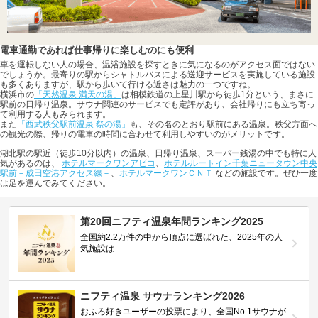
電車通勤であれば仕事帰りに楽しむのにも便利
車を運転しない人の場合、温浴施設を探すときに気になるのがアクセス面ではない
でしょうか。最寄りの駅からシャトルバスによる送迎サービスを実施している施設
も多くありますが、駅から歩いて行ける近さは魅力の一つですね。
横浜市の
「天然温泉 満天の湯」
は相模鉄道の上星川駅から徒歩1分という、まさに
駅前の日帰り温泉。サウナ関連のサービスでも定評があり、会社帰りにも立ち寄っ
て利用する人もみられます。
また
「西武秩父駅前温泉 祭の湯」
も、その名のとおり駅前にある温泉。秩父方面へ
の観光の際、帰りの電車の時間に合わせて利用しやすいのがメリットです。
湖北駅の駅近（徒歩10分以内）の温泉、日帰り温泉、スーパー銭湯の中でも特に人
気があるのは、
ホテルマークワンアビコ
、
ホテルルートイン千葉ニュータウン中央
駅前－成田空港アクセス線－
、
ホテルマークワンＣＮＴ
などの施設です。ぜひ一度
は足を運んでみてください。
第20回ニフティ温泉年間ランキング2025
全国約2.2万件の中から頂点に選ばれた、2025年の人
気施設は…
ニフティ温泉 サウナランキング2026
おふろ好きユーザーの投票により、全国No.1サウナが