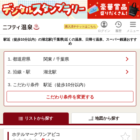
購入済チケットはこちら
ログイン
履歴
メニュー
駅近（徒歩10分以内）の湖北駅(千葉県)近くの温泉、日帰り温泉、スーパー銭湯おすす
め
1. 都道府県
関東 / 千葉県
2. 沿線・駅
湖北駅
3. こだわり条件
駅近（徒歩10分以内）
こだわり条件を変更する
リストから探す
地図から探す
ホテルマークワンアビコ
お気に入
りに追加