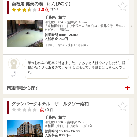
南増尾 健美の湯（けんびのゆ）
お気に入
りに追加
3.9点
/ 70 件
千葉県 / 柏市
湖北駅10.85km
逆井駅1.08km
『南柏駅東口』より東武バス「南柏04」酒井根行に乗車い
ただき、『増尾…
営業時間 9:00～25:00
入浴料金 750円～
日帰り
駅近（徒歩10分以内）
年末お休みの朝早く行きました。まあまあ人は今いましたが、浴
槽がたくさんあるので、それほど混んでいる感じはしませんでし
た。 …
50代～
女性
関連情報から探す
グランパークホテル ザ・ルクソー南柏
お気に入
りに追加
-点
/ 0 件
千葉県 / 柏市
湖北駅11.29km
南柏駅129m
南柏駅（東口）より徒歩にて約1分
営業時間 15:00～24:00
入浴料金 880円～