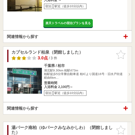
宿泊
駅近（徒歩10分以内）
楽天トラベルの宿泊プランを見る
関連情報から探す
カプセルランド柏泉（閉館しました）
お気に入
りに追加
3.0点
/ 3 件
千葉県 / 柏市
湖北駅9.30km
柏駅473m
柏駅徒歩5分常磐自動車道 柏ICより国道16号・旧水戸街道
経由6km…
営業時間
入浴料金 2,100円～
宿泊
駅近（徒歩10分以内）
関連情報から探す
湯パーク南柏（ゆパークみなみかしわ）（閉館しまし
お気に入
た）
りに追加