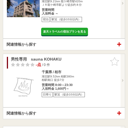
湖北駅9.21km
龍ケ崎市駅420m
ＪＲ龍ケ崎市駅より徒歩約８分
営業時間
入浴料金 ～
宿泊
駅近（徒歩10分以内）
楽天トラベルの宿泊プランを見る
関連情報から探す
男性専用 sauna KOHAKU
お気に入
りに追加
-点
/ 0 件
千葉県 / 柏市
湖北駅9.52km
柏駅380m
柏駅南口 徒歩7分
営業時間 8:00～23:30
入浴料金 1,600円～
日帰り
駅近（徒歩10分以内）
関連情報から探す