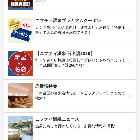
ニフティ温泉プレミアムクーポン
ノジマモバイル会員向け 通常よりもお得な「特別価
格」で人気の温泉を満喫できる！
【ニフティ温泉 百名湯2026】
行ってみたい施設に投票してプレゼントを当てよう！
（全10回開催 / 合計260名様）
岩盤浴特集
日本全国の岩盤浴情報だけをピックアップ。まとめて
検索！
ニフティ温泉ニュース
温泉にもっと行きたくなる！お得な情報を掲載中