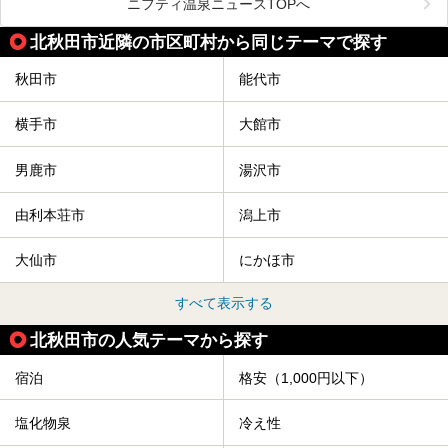
毎年8月3日から6日に行われる「秋田竿燈まつり」は、たく
ニフティ温泉ニュースTOPへ
さんの提灯をぶらさげた大きな竿燈を「ドッコイショ」の掛
け声にあわせて秋田駅周辺を練り歩きます。
北秋田市近隣の市区町村から同じテーマで探す
竿燈の数は230本、１万個の提灯がまるで天の川のように連
なり、秋田の夜を照らします。
秋田市
能代市
竿燈まつりを見た後は、秋田の温泉で骨休め。秋田美人を生
み出す温泉がたくさんありますよ！
横手市
大館市
秋田に出かけて、夏の暑さを祭りで吹き飛ばしましょう！
今回は秋田県のおすすめ温泉をご紹介します！
男鹿市
湯沢市
由利本荘市
潟上市
大仙市
にかほ市
すべて表示する
北秋田市の人気テーマから探す
宿泊
格安（1,000円以下）
塩化物泉
冷え性