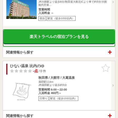
JR大館駅より徒歩8分/秋田道大館北ICより車で約5分/大館
能代空港…
営業時間
入浴料金 ～
宿泊
駅近（徒歩10分以内）
楽天トラベルの宿泊プランを見る
関連情報から探す
ひない温泉 比内のゆ
お気に入
りに追加
-点
/ 0 件
秋田県 / 大館市 / 大葛温泉
扇田駅114m
JR扇田駅より徒歩約5分
営業時間 6:00～22:00
入浴料金 460円～
日帰り
駅近（徒歩10分以内）
関連情報から探す