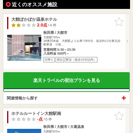
近くのオススメ施設
大館ぽかぽか温泉ホテル
お気に入
りに追加
2.0点
/ 4 件
秋田県 / 大館市
大館駅765m
JR奥羽本線 大館駅よりお車で約5分、徒歩約12分東北自
動車道 小坂…
営業時間 5:30～23:30
入浴料金 500円～
日帰り
宿泊
駅近（徒歩10分以内）
楽天トラベルの宿泊プランを見る
関連情報から探す
ホテルルートイン大館駅南
お気に入
りに追加
-点
/ 0 件
秋田県 / 大館市 / 大葛温泉
大館駅505m