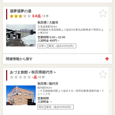
湯夢湯夢の湯
お気に入
りに追加
3.0点
/ 3 件
秋田県 / 大館市
大滝温泉駅583m
JR花輪線大滝温泉駅より徒歩5分東北自動車道十和田ICよ
り車20分
営業時間 6:00～22:00
入浴料金 400円～
日帰り
駅近（徒歩10分以内）
関連情報から探す
あづま旅館＜秋田県能代市＞
お気に入
りに追加
-点
/ 0 件
秋田県 / 能代市
能代駅582m
ＪＲ五能線能代駅より徒歩５分／秋田自動車道能代南ＩＣ
より１０分
営業時間
入浴料金 ～
宿泊
駅近（徒歩10分以内）