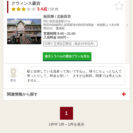
クウィンス森吉
お気に入
りに追加
3.4点
/ 10 件
秋田県 / 北秋田市
阿仁前田温泉駅27m
秋田内陸線阿仁前田駅舎内秋田内陸線・角館駅より約1時
間30分、鷹巣駅…
営業時間 9:00～21:00
入浴料金 500円～
日帰り
宿泊
駅近（徒歩10分以内）
楽天トラベルの宿泊プランを見る
駅と合体している温泉って良いですねぇ。帰りにちょっとなんて
寄ったりして。料金も安い！ さすがは秋田。関東では考えられ
ません…
匿名
関連情報から探す
1
1
件中 1件～1件を表示