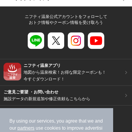
ニフティ温泉公式アカウントをフォローして
おトク情報やクーポン情報を受け取ろう
ニフティ温泉アプリ
地図から温泉検索！お得な限定クーポンも！
今すぐダウンロード！
ご意見ご要望 ・お問い合わせ
施設データの新規追加や修正依頼もこちらから
スマートフォン
/
PC
加盟店募集（資料請求）
広告出稿のご案内
By using our services, you agree that we and
our
partners
use cookies to improve advertisi
利用規約
ライフスタイルMEMBERS+規約