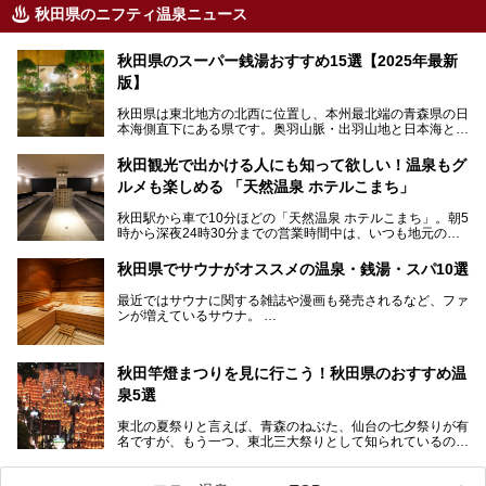
秋田県のニフティ温泉ニュース
秋田県のスーパー銭湯おすすめ15選【2025年最新
版】
秋田県は東北地方の北西に位置し、本州最北端の青森県の日
本海側直下にある県です。奥羽山脈・出羽山地と日本海とい
う、厳しくも雄大な自然に囲まれたエリアで、ユネスコの世
界自然遺産に登録された白神山地のほか、多くの国立公園・
秋田観光で出かける人にも知って欲しい！温泉もグ
国定公園を擁しています。
ルメも楽しめる 「天然温泉 ホテルこまち」
「あきたこまち」に代表される米の生産量は国内第3位。米
どころ・酒どころとして知られ、比内地鶏・きりたんぽ鍋・
秋田駅から車で10分ほどの「天然温泉 ホテルこまち」。朝5
ハタハタ・しょっつる（魚醤）といった独特の食材も豊富で
時から深夜24時30分までの営業時間中は、いつも地元の人
す。
で賑わっている人気の温泉施設です。宿泊も可能で、温泉や
夏の「秋田竿燈（かんとう）まつり」や男鹿市の「なまは
岩盤浴入り放題なのに1泊3,500円からと破格の安さ！
げ」など、全国的に有名な催しも多い秋田県。観光旅行にも
秋田県でサウナがオススメの温泉・銭湯・スパ10選
観光にも便利な「天然温泉 ホテルこまち」の魅力をたっぷ
役立つ、県内のおすすめスーパー銭湯＆立ち寄り湯情報をご
りお届けします。
紹介します。
最近ではサウナに関する雑誌や漫画も発売されるなど、ファ
ンが増えているサウナ。
しかしサウナは一口にサウナと言っても、ドライサウナ、ス
チームサウナ、塩サウナなどが存在し、施設によって様々な
秋田竿燈まつりを見に行こう！秋田県のおすすめ温
こだわりを持つ施設も増えています。
泉5選
今回はそんな今話題のサウナが楽しめる、秋田県内にあるオ
ススメ温泉・銭湯・スパを10件まとめてご紹介します。
東北の夏祭りと言えば、青森のねぶた、仙台の七夕祭りが有
名ですが、もう一つ、東北三大祭りとして知られているのが
秋田の竿燈祭りです。