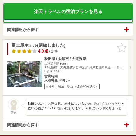
楽天トラベルの宿泊プランを見る
関連情報から探す
富士屋ホテル(閉館しました)
お気に入
りに追加
4.0点
/ 2 件
秋田県 / 大館市 / 大滝温泉
大滝温泉駅368m
JR花輪線 大滝温泉駅より徒歩5分東北自動車道 十和田I
Cより20分…
営業時間
入浴料金 500円～
日帰り
宿泊
駅近（徒歩10分以内）
秋田の県北、大滝温泉。歴史は古いものの、現在ではひっそりと
数軒の宿がﾒｲﾝｽﾄﾘ-ﾄ沿いにあります。今回はその中のちょっと…
匿名
関連情報から探す