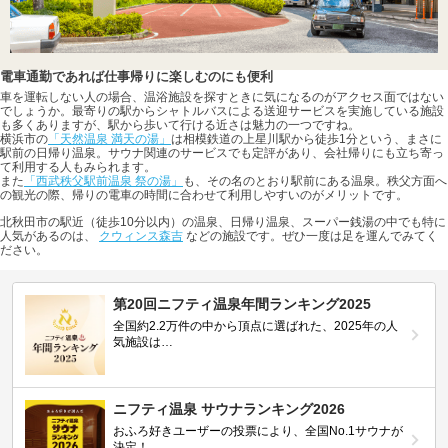
電車通勤であれば仕事帰りに楽しむのにも便利
車を運転しない人の場合、温浴施設を探すときに気になるのがアクセス面ではない
でしょうか。最寄りの駅からシャトルバスによる送迎サービスを実施している施設
も多くありますが、駅から歩いて行ける近さは魅力の一つですね。
横浜市の
「天然温泉 満天の湯」
は相模鉄道の上星川駅から徒歩1分という、まさに
駅前の日帰り温泉。サウナ関連のサービスでも定評があり、会社帰りにも立ち寄っ
て利用する人もみられます。
また
「西武秩父駅前温泉 祭の湯」
も、その名のとおり駅前にある温泉。秩父方面へ
の観光の際、帰りの電車の時間に合わせて利用しやすいのがメリットです。
北秋田市の駅近（徒歩10分以内）の温泉、日帰り温泉、スーパー銭湯の中でも特に
人気があるのは、
クウィンス森吉
などの施設です。ぜひ一度は足を運んでみてく
ださい。
第20回ニフティ温泉年間ランキング2025
全国約2.2万件の中から頂点に選ばれた、2025年の人
気施設は…
ニフティ温泉 サウナランキング2026
おふろ好きユーザーの投票により、全国No.1サウナが
決定！