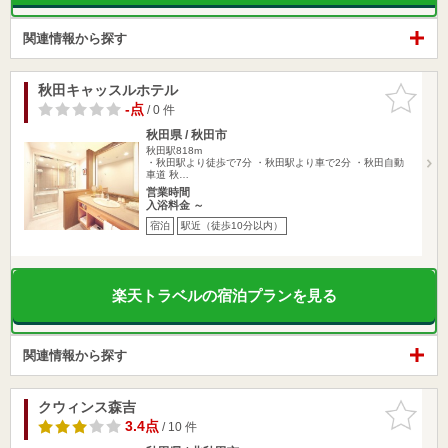
関連情報から探す
秋田キャッスルホテル
お気に入
りに追加
-点
/ 0 件
秋田県 / 秋田市
秋田駅818m
・秋田駅より徒歩で7分 ・秋田駅より車で2分 ・秋田自動
車道 秋…
営業時間
入浴料金 ～
宿泊
駅近（徒歩10分以内）
楽天トラベルの宿泊プランを見る
関連情報から探す
クウィンス森吉
お気に入
りに追加
3.4点
/ 10 件