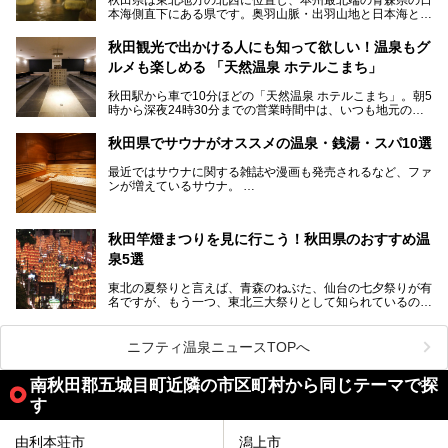
本海側直下にある県です。奥羽山脈・出羽山地と日本海とい
う、厳しくも雄大な自然に囲まれたエリアで、ユネスコの世
界自然遺産に登録された白神山地のほか、多くの国立公園・
秋田観光で出かける人にも知って欲しい！温泉もグ
国定公園を擁しています。
ルメも楽しめる 「天然温泉 ホテルこまち」
「あきたこまち」に代表される米の生産量は国内第3位。米
どころ・酒どころとして知られ、比内地鶏・きりたんぽ鍋・
秋田駅から車で10分ほどの「天然温泉 ホテルこまち」。朝5
ハタハタ・しょっつる（魚醤）といった独特の食材も豊富で
時から深夜24時30分までの営業時間中は、いつも地元の人
す。
で賑わっている人気の温泉施設です。宿泊も可能で、温泉や
夏の「秋田竿燈（かんとう）まつり」や男鹿市の「なまは
岩盤浴入り放題なのに1泊3,500円からと破格の安さ！
げ」など、全国的に有名な催しも多い秋田県。観光旅行にも
秋田県でサウナがオススメの温泉・銭湯・スパ10選
観光にも便利な「天然温泉 ホテルこまち」の魅力をたっぷ
役立つ、県内のおすすめスーパー銭湯＆立ち寄り湯情報をご
りお届けします。
紹介します。
最近ではサウナに関する雑誌や漫画も発売されるなど、ファ
ンが増えているサウナ。
しかしサウナは一口にサウナと言っても、ドライサウナ、ス
チームサウナ、塩サウナなどが存在し、施設によって様々な
秋田竿燈まつりを見に行こう！秋田県のおすすめ温
こだわりを持つ施設も増えています。
泉5選
今回はそんな今話題のサウナが楽しめる、秋田県内にあるオ
ススメ温泉・銭湯・スパを10件まとめてご紹介します。
東北の夏祭りと言えば、青森のねぶた、仙台の七夕祭りが有
名ですが、もう一つ、東北三大祭りとして知られているのが
秋田の竿燈祭りです。
毎年8月3日から6日に行われる「秋田竿燈まつり」は、たく
ニフティ温泉ニュースTOPへ
さんの提灯をぶらさげた大きな竿燈を「ドッコイショ」の掛
け声にあわせて秋田駅周辺を練り歩きます。
南秋田郡五城目町近隣の市区町村から同じテーマで探
竿燈の数は230本、１万個の提灯がまるで天の川のように連
す
なり、秋田の夜を照らします。
由利本荘市
潟上市
竿燈まつりを見た後は、秋田の温泉で骨休め。秋田美人を生