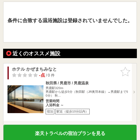
条件に合致する温浴施設は登録されていませんでした。
近くのオススメ施設
ホテル かぜまちみなと
お気に入
りに追加
-点
/ 0 件
秋田県 / 男鹿市 / 男鹿温泉
男鹿駅320m
男鹿駅から徒歩5分（秋田駅（JR奥羽本線）→男鹿駅まで5
0分） 秋…
営業時間
入浴料金 ～
宿泊
駅近（徒歩10分以内）
楽天トラベルの宿泊プランを見る