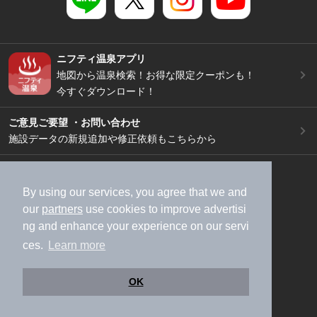
ニフティ温泉アプリ
地図から温泉検索！お得な限定クーポンも！
今すぐダウンロード！
ご意見ご要望 ・お問い合わせ
施設データの新規追加や修正依頼もこちらから
スマートフォン
/
PC
加盟店募集（資料請求）
広告出稿のご案内
By using our services, you agree that we and
our
partners
use cookies to improve advertisi
利用規約
ライフスタイルMEMBERS+規約
ng and enhance your experience on our servi
特定商取引法に基づく表記
ヘルプ
採用情報
ces.
Learn more
運営会社
個人情報保護ポリシー
©NIFTY Lifestyle Co., Ltd.
OK