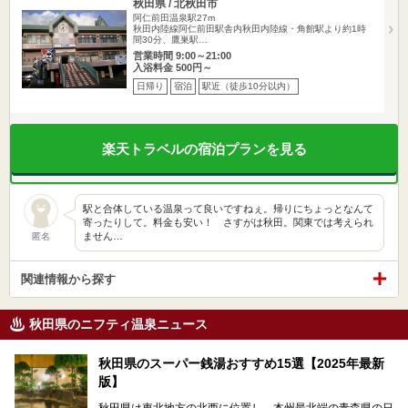
秋田県 / 北秋田市
阿仁前田温泉駅27m
秋田内陸線阿仁前田駅舎内秋田内陸線・角館駅より約1時
間30分、鷹巣駅…
営業時間 9:00～21:00
入浴料金 500円～
日帰り
宿泊
駅近（徒歩10分以内）
楽天トラベルの宿泊プランを見る
駅と合体している温泉って良いですねぇ。帰りにちょっとなんて
寄ったりして。料金も安い！ さすがは秋田。関東では考えられ
ません…
匿名
関連情報から探す
秋田県のニフティ温泉ニュース
秋田県のスーパー銭湯おすすめ15選【2025年最新
版】
秋田県は東北地方の北西に位置し、本州最北端の青森県の日