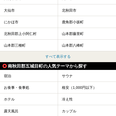
み出す温泉がたくさんありますよ！
秋田に出かけて、夏の暑さを祭りで吹き飛ばしましょう！
大仙市
北秋田市
今回は秋田県のおすすめ温泉をご紹介します！
にかほ市
鹿角郡小坂町
北秋田郡上小阿仁村
山本郡藤里町
山本郡三種町
山本郡八峰町
すべて表示する
南秋田郡五城目町の人気テーマから探す
宿泊
サウナ
お食事・食事処
格安（1,000円以下）
ホテル
冷え性
露天風呂
カップル