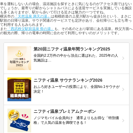
車を運転しない人の場合、温浴施設を探すときに気になるのがアクセス面ではない
でしょうか。最寄りの駅からシャトルバスによる送迎サービスを実施している施設
も多くありますが、駅から歩いて行ける近さは魅力の一つですね。
横浜市の
「天然温泉 満天の湯」
は相模鉄道の上星川駅から徒歩1分という、まさに
駅前の日帰り温泉。サウナ関連のサービスでも定評があり、会社帰りにも立ち寄っ
て利用する人もみられます。
また
「西武秩父駅前温泉 祭の湯」
も、その名のとおり駅前にある温泉。秩父方面へ
の観光の際、帰りの電車の時間に合わせて利用しやすいのがメリットです。
第20回ニフティ温泉年間ランキング2025
全国約2.2万件の中から頂点に選ばれた、2025年の人
気施設は…
ニフティ温泉 サウナランキング2026
おふろ好きユーザーの投票により、全国No.1サウナが
決定！
ニフティ温泉プレミアムクーポン
ノジマモバイル会員向け 通常よりもお得な「特別価
格」で人気の温泉を満喫できる！