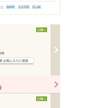
ピー
袖崎駅
大石田駅
村山駅
日帰り
>
12件
お気に入りに追加
>
！）
日帰り