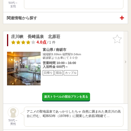
50代～
女性
関連情報から探す
庄川峡 長崎温泉 北原荘
お気に入
りに追加
4.0点
/ 1 件
富山県 / 南砺市
城端駅8.69km
福野駅9.04km
砺波駅よりお車にて３０分
営業時間 10:00～16:00
入浴料金 600円～
日帰り
宿泊
カップル
楽天トラベルの宿泊プランを見る
アニメの聖地温泉であっかりしたちゃ 自然に囲まれた奥庄川の高
台に佇む、昭和53年（1978年）に開業した鉄筋3階建て…
50代～
男性