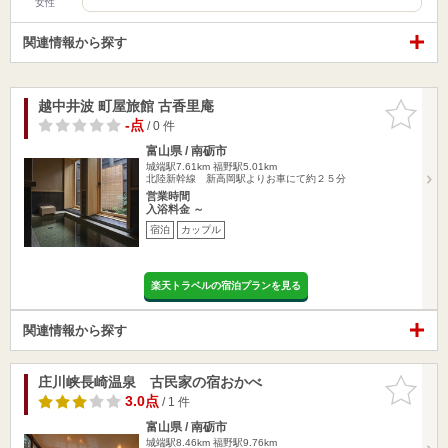
女性
関連情報から探す
越中井波 町屋旅館 古香里庵
お気に入
りに追加
-点
/ 0 件
富山県 / 南砺市
城端駅7.61km
福野駅5.01km
北陸新幹線 新高岡駅よりお車にて約２５分
営業時間
入浴料金 ～
宿泊
カップル
楽天トラベルの宿泊プランを見る
関連情報から探す
庄川峡長崎温泉 古民家の宿おかべ
お気に入
りに追加
3.0点
/ 1 件
富山県 / 南砺市
城端駅8.46km
福野駅9.76km