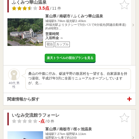
ふくみつ華山温泉
お気に入
りに追加
3.5点
/ 11 件
富山県 / 南砺市 / ふくみつ華山温泉
城端駅6.79km
福光駅2.40km
JR福光駅よりタクシーで5分バスで8分福光(関越自動車道)
約4時間3…
営業時間
入浴料金 ～
宿泊
カップル
楽天トラベルの宿泊プランを見る
桑山の中腹に佇み、砺波平野の散居村を一望する、自家源泉を持
つ湯宿。平成27年3月に全面リニューアルオープンしています
が、北…
40代 男
性
関連情報から探す
いなみ交流館ラフォーレ
お気に入
りに追加
-点
/ 0 件
富山県 / 南栃市 / 桜ヶ池温泉
城端駅7.27km
福野駅4.11km
福野駅から車で約10分