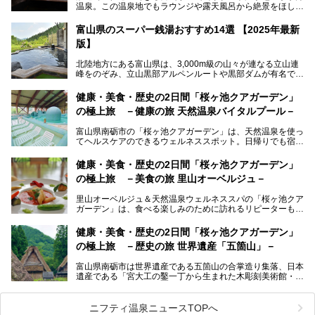
温泉。この温泉地でもラウンジや露天風呂から絶景をほしい
ままにする絶好の地に建つ宿がORIX HOTELS & RESORTS
の「黒部・宇奈月温泉 やまのは」。
富山県のスーパー銭湯おすすめ14選 【2025年最新
版】
自慢の眺望、温泉、居心地の良い客室、ビュッフェ式の食事
など、実際に泊まってみた体験を中心に詳しく紹介しちゃい
北陸地方にある富山県は、3,000m級の山々が連なる立山連
ます。日常から少し離れて、山懐で自然に癒されたいと思う
峰をのぞみ、立山黒部アルペンルートや黒部ダムが有名で
方にぴったりの温泉です。冬なら雪景色も絵になりますよ。
す。また、氷見港をはじめとする富山湾に揚がる、きときと
の（新鮮な）海の幸も見逃せません！
───
健康・美食・歴史の2日間「桜ヶ池クアガーデン」
提供元：オリックス・ホテルマネジメント株式会社【PR】
の極上旅 －健康の旅 天然温泉バイタルプール－
北陸新幹線が開業し、実は東京からも2時間ほどでアクセス
この記事は黒部・宇奈月温泉 やまのはのPR記事です。
できる富山県の、おすすめスーパー銭湯をご紹介します。質
富山県南砺市の「桜ヶ池クアガーデン」は、天然温泉を使っ
のいい天然温泉が豊富で、すぐにでも出かけたくなる施設が
てヘルスケアのできるウェルネススポット。日帰りでも宿泊
満載ですよ。
でも天然温泉バイタルプールやサウナ、露天風呂を利用でき
るので、ゆったり楽しみながら美しく健康に。
健康・美食・歴史の2日間「桜ヶ池クアガーデン」
の極上旅 －美食の旅 里山オーベルジュ－
そんな「桜ヶ池クアガーデン」の天然温泉バイタルプールと
大浴場・露天風呂を、宿泊して体験してきたので詳しくレポ
里山オーベルジュ＆天然温泉ウェルネススパの「桜ヶ池クア
ートしたいと思います。
ガーデン」は、食べる楽しみのために訪れるリピーターも多
い温泉です。館内のレストラン「ジョウハナーレ」では、
月、水はフレンチ、火、木は和食、土日はその両方がランチ
健康・美食・歴史の2日間「桜ヶ池クアガーデン」
とディナーで味わえます。オリジナルのスイーツも評判で
の極上旅 －歴史の旅 世界遺産「五箇山」－
す。
富山県南砺市は世界遺産である五箇山の合掌造り集落、日本
そんな「桜ヶ池クアガーデン」に宿泊して、食を満喫してき
遺産である「宮大工の鑿一丁から生まれた木彫刻美術館・井
たのでじっくりご紹介します！
波」、ユネスコ無形文化遺産 城端曳山祭で知られる越中の
小京都・城端と、とても魅力的な観光スポットがたくさんあ
ります。
ニフティ温泉ニュースTOPへ