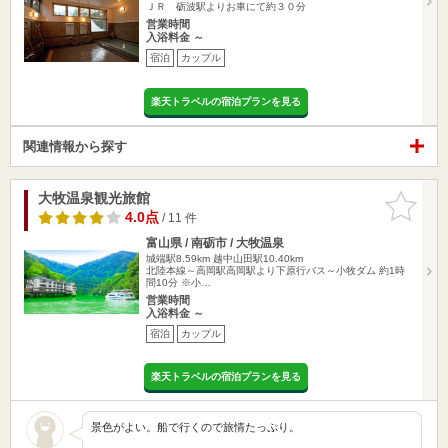
ＪＲ 砺波駅よりお車にて約３０分
営業時間
入浴料金 ～
宿泊
カップル
楽天トラベルの宿泊プランを見る
関連情報から探す
大牧温泉観光旅館
お気に入
りに追加
4.0点
/ 11 件
富山県 / 南砺市 / 大牧温泉
城端駅8.59km
越中山田駅10.40km
北陸本線～高岡駅高岡駅より下原行バス～小牧ダム 約1時
間10分 ※小…
営業時間
入浴料金 ～
宿泊
カップル
楽天トラベルの宿泊プランを見る
景色がよい。船で行くので旅情たっぷり。