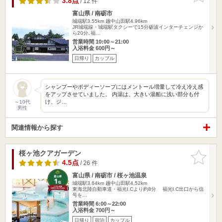
3.8点
/ 12 件
富山県 / 南砺市
城端駅3.55km
越中山田駅4.96km
JR城端線・城端駅タクシーで15分砺波インターチェンジか
ら20分､福…
営業時間 10:00～21:00
入浴料金 600円～
日帰り
カップル
シャンプーやボディーソープにはメントール増量して冷え冷え感
をアップさせていました。 内湯は、大きい湯船に浅い部分も付
け、ジ…
～10代
男性
関連情報から探す
桜ヶ池クアガーデン
お気に入
りに追加
4.5点
/ 26 件
富山県 / 南砺市 / 桜ヶ池温泉
城端駅3.64km
越中山田駅4.52km
東海北陸自動車道・福光I.Cより約8分 福光I.C出口から信
号を…
営業時間 6:00～22:00
入浴料金 700円～
日帰り
宿泊
カップル