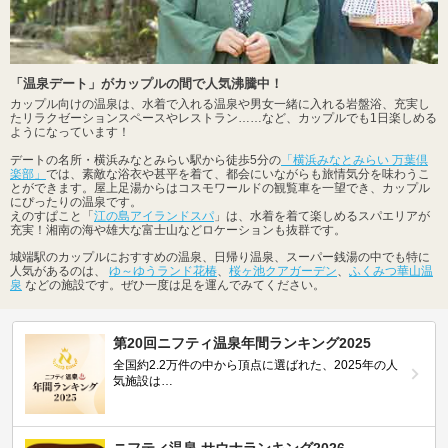
「温泉デート」がカップルの間で人気沸騰中！
カップル向けの温泉は、水着で入れる温泉や男女一緒に入れる岩盤浴、充実し
たリラクゼーションスペースやレストラン……など、カップルでも1日楽しめる
ようになっています！
デートの名所・横浜みなとみらい駅から徒歩5分の
「横浜みなとみらい 万葉倶
楽部」
では、素敵な浴衣や甚平を着て、都会にいながらも旅情気分を味わうこ
とができます。屋上足湯からはコスモワールドの観覧車を一望でき、カップル
にぴったりの温泉です。
えのすぱこと「
江の島アイランドスパ
」は、水着を着て楽しめるスパエリアが
充実！湘南の海や雄大な富士山などロケーションも抜群です。
城端駅のカップルにおすすめの温泉、日帰り温泉、スーパー銭湯の中でも特に
人気があるのは、
ゆ～ゆうランド花椿
、
桜ヶ池クアガーデン
、
ふくみつ華山温
泉
などの施設です。ぜひ一度は足を運んでみてください。
第20回ニフティ温泉年間ランキング2025
全国約2.2万件の中から頂点に選ばれた、2025年の人
気施設は…