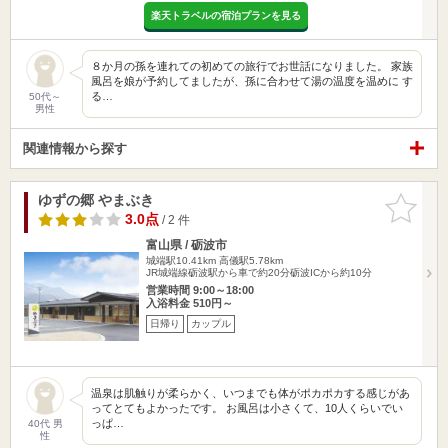
楽天トラベルの宿泊プランを見る
８か月の孫を連れての初めての旅行でお世話になりました。 家族
風呂を娘が予約してましたが、孫に合わせて湯の温度を温めに す
る…
50代～
男性
関連情報から探す
ゆずの郷 やまぶき
お気に入
りに追加
3.0点
/ 2 件
富山県 / 砺波市
城端駅10.41km
高儀駅5.78km
JR城端線砺波駅から車で約20分砺波ICから約10分
営業時間 9:00～18:00
入浴料金 510円～
日帰り
カップル
温泉は肌触りが柔らかく、いつまでも体がポカポカする感じがあ
ってとてもよかったです。 お風呂は小さくて、10人くらいでい
っぱ…
40代 男
性