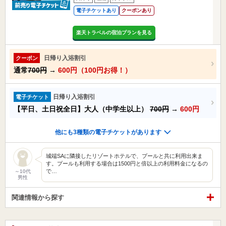
電子チケットあり
クーポンあり
楽天トラベルの宿泊プランを見る
日帰り入浴割引
クーポン
通常
700円
→
600円（100円お得！）
日帰り入浴割引
電子チケット
【平日、土日祝全日】大人（中学生以上）
700円
→
600円
他にも3種類の電子チケットがあります
城端SAに隣接したリゾートホテルで、プールと共に利用出来ま
す。プールも利用する場合は1500円と倍以上の利用料金になるの
で…
～10代
男性
関連情報から探す