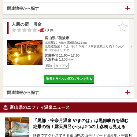
関連情報から探す
人肌の宿 川金
お気に入
りに追加
-点
/ 0 件
富山県 / 砺波市
城端駅10.75km
高儀駅5.11km
北陸道砺波ＩＣより約１０分／ＪＲ砺波駅より約１０分／
富山空港よりタク…
営業時間 11:00～17:00
入浴料金 1,100円～
宿泊
カップル
楽天トラベルの宿泊プランを見る
関連情報から探す
富山県のニフティ温泉ニュース
「黒部・宇奈月温泉 やまのは」は黒部峡谷を望む
絶景の宿！露天風呂からは2つの山彦橋も見える
鉄道でアクセスできる富山県の山岳リゾート温泉地・宇奈月