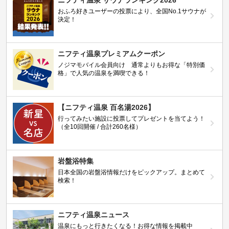
ニフティ温泉 サウナランキング2026
おふろ好きユーザーの投票により、全国No.1サウナが
決定！
ニフティ温泉プレミアムクーポン
ノジマモバイル会員向け 通常よりもお得な「特別価
格」で人気の温泉を満喫できる！
【ニフティ温泉 百名湯2026】
行ってみたい施設に投票してプレゼントを当てよう！
（全10回開催 / 合計260名様）
岩盤浴特集
日本全国の岩盤浴情報だけをピックアップ。まとめて
検索！
ニフティ温泉ニュース
温泉にもっと行きたくなる！お得な情報を掲載中