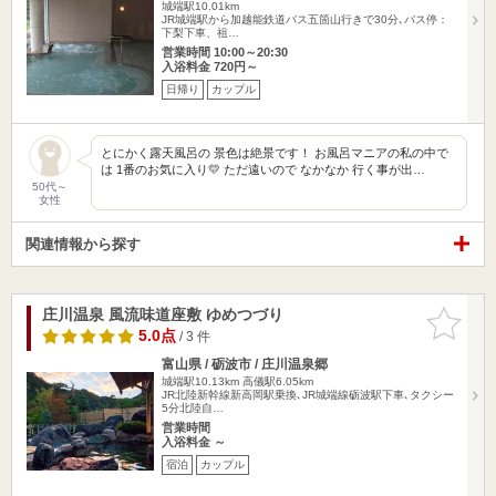
城端駅10.01km
JR城端駅から加越能鉄道バス五箇山行きで30分､バス停：
下梨下車、祖…
営業時間 10:00～20:30
入浴料金 720円～
日帰り
カップル
とにかく露天風呂の 景色は絶景です！ お風呂マニアの私の中で
は 1番のお気に入り💛 ただ遠いので なかなか 行く事が出…
50代～
女性
関連情報から探す
庄川温泉 風流味道座敷 ゆめつづり
お気に入
りに追加
5.0点
/ 3 件
富山県 / 砺波市 / 庄川温泉郷
城端駅10.13km
高儀駅6.05km
JR北陸新幹線新高岡駅乗換､JR城端線砺波駅下車､タクシー
5分北陸自…
営業時間
入浴料金 ～
宿泊
カップル