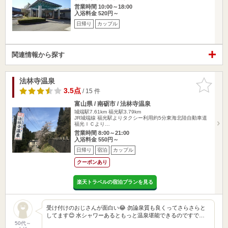
営業時間 10:00～18:00
入浴料金 520円～
日帰り
カップル
関連情報から探す
法林寺温泉
お気に入
りに追加
3.5点
/ 15 件
富山県 / 南砺市 / 法林寺温泉
城端駅7.61km
福光駅3.79km
JR城端線 福光駅よりタクシー利用約5分東海北陸自動車道
福光ＩＣより…
営業時間 8:00～21:00
入浴料金 550円～
日帰り
宿泊
カップル
クーポンあり
楽天トラベルの宿泊プランを見る
受け付けのおじさんが面白い😂 勿論泉質も良くってさらさらと
してます😊 水シャワーあるともっと温泉堪能できるのですで…
50代～