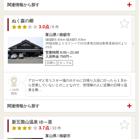
関連情報から探す
ぬく森の郷
お気に入
りに追加
3.0点
/ 6 件
富山県 / 南砺市
城端駅9.40km
福光駅5.93km
JR福光駅よりタクシーで10分東海北陸自動車道福光ICより
15分
営業時間 9:00～21:00
入浴料金 750円～
日帰り
カップル
アローザと言うスキー場のホテルに日帰り入浴に行ったら１月か
ら営業していないとのことなので、管理棟の人に近隣の日帰り温
泉を教…
～10代
男性
関連情報から探す
新五箇山温泉 ゆ～楽
お気に入
りに追加
3.7点
/ 10 件
富山県 / 南砺市