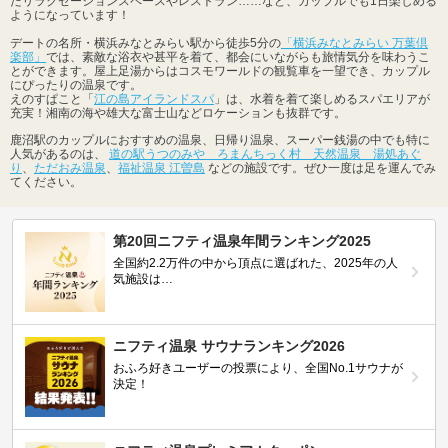
たリラクゼーションスペースやレストラン……など、カップルでも1日楽しめる
ようになっています！
デートの名所・横浜みなとみらい駅から徒歩5分の
「横浜みなとみらい 万葉倶
楽部」
では、素敵な浴衣や甚平を着て、都会にいながらも旅情気分を味わうこ
とができます。屋上足湯からはコスモワールドの観覧車を一望でき、カップル
にぴったりの温泉です。
えのすぱこと「
江の島アイランドスパ
」は、水着を着て楽しめるスパエリアが
充実！湘南の海や雄大な富士山などロケーションも抜群です。
鹿沼駅のカップルにおすすめの温泉、日帰り温泉、スーパー銭湯の中でも特に
人気があるのは、
道の駅うつのみや ろまんちっく村 天然温泉 湯処あぐ
り
、
ただおみ温泉
、
福祉温泉 江曽島
などの施設です。ぜひ一度は足を運んでみ
てください。
第20回ニフティ温泉年間ランキング2025
全国約2.2万件の中から頂点に選ばれた、2025年の人
気施設は…
ニフティ温泉 サウナランキング2026
おふろ好きユーザーの投票により、全国No.1サウナが
決定！