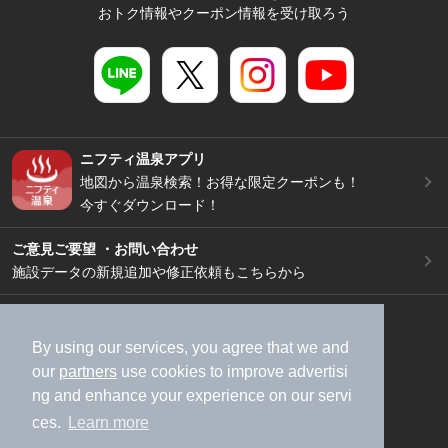
おトク情報やクーポン情報を受け取ろう
ニフティ温泉アプリ
地図から温泉検索！お得な限定クーポンも！
今すぐダウンロード！
ご意見ご要望 ・お問い合わせ
施設データの新規追加や修正依頼もこちらから
スマートフォン
/
PC
加盟店募集（資料請求）
広告出稿のご案内
By using our services, you agree that we and
our
partners
use cookies to improve advertisi
利用規約
ライフスタイルMEMBERS+規約
ng and enhance your experience on our servi
特定商取引法に基づく表記
ヘルプ
採用情報
ces.
Learn more
運営会社
個人情報保護ポリシー