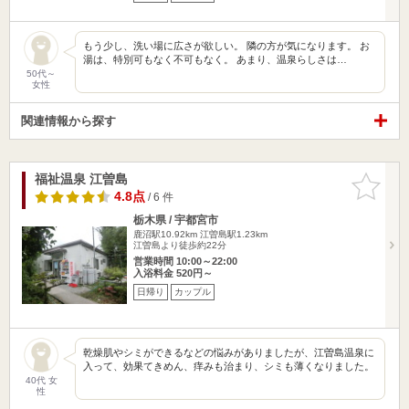
もう少し、洗い場に広さが欲しい。 隣の方が気になります。 お
湯は、特別可もなく不可もなく。 あまり、温泉らしさは…
50代～
女性
関連情報から探す
福祉温泉 江曽島
お気に入
りに追加
4.8点
/ 6 件
栃木県 / 宇都宮市
鹿沼駅10.92km
江曽島駅1.23km
江曽島より徒歩約22分
営業時間 10:00～22:00
入浴料金 520円～
日帰り
カップル
乾燥肌やシミができるなどの悩みがありましたが、江曽島温泉に
入って、効果てきめん、痒みも治まり、シミも薄くなりました。
40代 女
性