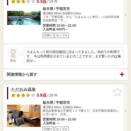
3.3点
/ 16 件
栃木県 / 宇都宮市
鹿沼駅8.99km
文挟駅9.03km
ＪＲ「宇都宮駅」から「ろまんちっく村行」バス約35分東
北自動車道「宇…
営業時間 10:00～21:00
入浴料金 650円～
日帰り
カップル
ろまんちっく村の宿泊施設に泊まってきました。初めての利用で
す。 今は民間委託されているとのことですが，まず驚いたのは施
設が…
匿名
関連情報から探す
ただおみ温泉
お気に入
りに追加
3.9点
/ 26 件
栃木県 / 宇都宮市
鹿沼駅9.86km
文挟駅9.49km
東北自動車道の宇都宮ＩＣで降りて、日光宇都宮道路沿い
に北へ走り、日光…
営業時間 10:00～21:00
入浴料金 ～
日帰り
カップル