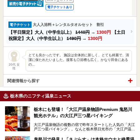
電子チケットあり
大人入浴料＋レンタルタオルセット 割引
電子チケット
【平日限定】大人（中学生以上）
1440円
→
1300円
【土日
祝限定】大人（中学生以上）
1490円
→
1300円
とても良かったです。 施設は全体的に新しく、とても綺麗で、清
潔に保たれたいました。接客も◎浴槽も広く、かなり田舎にある
の…
20代 女
性
関連情報から探す
栃木県のニフティ温泉ニュース
栃木にも登場！「大江戸温泉物語Premium 鬼怒川
観光ホテル」の大江戸三つ星バイキング
大江戸温泉物語の複数の宿で昨年スタートした人気の「大江
戸三つ星バイキング」。なんと栃木県日光市の「大江戸温泉
物語Premium 鬼怒川観光ホテル」でも始まっています。
鬼怒川で発見！「さぷらす」は本格サウナと絶景温