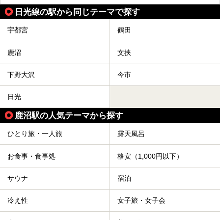
ェックしてきました！
この記事では、塩原温泉の概要や魅力とともに、おすすめの
日光線の駅から同じテーマで探す
宿泊施設と観光・グルメスポット、日帰り温泉を順に紹介し
ます。
宇都宮
鶴田
塩原温泉で、いつもの温泉旅行とは一味違う旅行体験をして
みませんか。
鹿沼
文挟
下野大沢
今市
日光
鹿沼駅の人気テーマから探す
ひとり旅・一人旅
露天風呂
お食事・食事処
格安（1,000円以下）
サウナ
宿泊
冷え性
女子旅・女子会