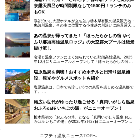
ここは首都圏から1泊で行きやすい鬼怒川温泉の渓流沿いに
泉露天風呂が時間制限なしで1500円！ランチのみ
建つホテルで、バイキングの他にも天然温泉の大浴場とサウ
ナ、フリーフローサービスのラウンジなど館内で楽しめるス
もOK
ポットがたくさんあり、3世代旅行やグループ旅行にもぴっ
たり。
渓谷沿いに大型ホテルが立ち並ぶ栃木県有数の温泉観光地・
鬼怒川温泉。その南に位置する小佐越の川沿いに絶景露天風
そんな「大江戸温泉物語Premium 鬼怒川観光ホテル」の魅
呂と本格サウナが自慢の「さぷらす」はあります。
力を詳しく紹介しちゃいます。
あの温泉が帰ってきた！「ほったらかしの宿 ゆう
こだわりのサウナ、掛け流しの水風呂、天然温泉の露天風
ふり那須高雄温泉ロッジ」の天空露天プールは絶景
呂、食事処、休憩室など備えて、決して大規模施設ではあり
───
ませんが、鬼怒川温泉観光の行き帰りに、はたまたサウナで
掛け流し
提供元：大江戸温泉物語ホテルズ＆リゾーツ株式会社【P
一日リフレッシュするための目的地に！ぜひオススメしたい
R】
スポットです。時間制限も無いので1人1,500円でひがな一
名湯と温泉ファンによく知られていた那須高雄温泉。2025
この記事は大江戸温泉物語Premium 鬼怒川観光ホテルのPR
日サウナや温泉を楽しんでお昼も食べてごろごろできちゃい
年10月にリニューアルオープンして「ほったらかしの宿 ゆ
記事です。
ますよ。
うふり那須高雄温泉ロッジ」として新たなスタートを切りま
した。
塩原温泉を満喫！おすすめホテルと日帰り温泉施
那須湯本の温泉街から少し離れた静かな環境、一軒宿ゆえに
設、観光やグルメスポットも紹介
許される露天風呂からの絶景、日帰り入浴や素泊まりで気楽
に温泉が楽しめるこちらのお宿をさっそく取材してきまし
塩原温泉は、日本でも珍しい6つの泉質を楽しめる温泉郷で
た。
す。
2名1室利用で1人あたり4,500円～と、思い立ったらすぐに
泊まりに行かれるお手頃価格も嬉しいです。
栃木県の北部にある箒川のほとりに11の温泉地が点在し、
───
幅広い世代がゆったり過ごせる「真岡いがしら温泉
古くから多くの人々から癒やしの場として愛されてきまし
提供元：アイコニア・ホスピタリティ株式会社【PR】
おふろcafé いちごの湯」がニューオープン！
た。
この記事はほったらかしの宿 ゆうふり那須高雄温泉ロッジ
のPR記事です。
栃木県初の「おふろcafé」となる「真岡いがしら温泉 おふ
温泉に加えて、豊かな自然を感じられる観光スポットや、こ
ろcafé いちごの湯」が2025年3月27日にニューオープンす
こでしか味わえないご当地グルメなど、多彩な魅力がある北
るとのことで、プレオープン期間に早速訪問。
関東の人気温泉地です。
メインとなる天然温泉のお風呂をはじめ、リラックスエリア
ニフティ温泉ニュースTOPへ
やキッズエリア、カフェレストランなど、施設の隅々までチ