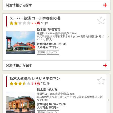
関連情報から探す
スーパー銭湯 コール宇都宮の湯
お気に入
りに追加
2.2点
/ 6 件
栃木県 / 宇都宮市
鹿沼駅11.42km
南宇都宮駅1.22km
東武宇都宮線 南宇都宮駅よりタクシー利用5分旧国道4号バ
イパス川田入…
営業時間 10:00～24:00
入浴料金 620円～
日帰り
カップル
関連情報から探す
栃木天然温泉 いきいき夢ロマン
お気に入
りに追加
3.7点
/ 31 件
栃木県 / 栃木市
鹿沼駅11.71km
東武金崎駅338m
東武金崎駅より車（タクシー）で約3分 東武金崎駅より徒
歩で約8分
営業時間 10:00～23:00
入浴料金 950円～
日帰り
カップル