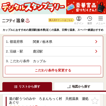
購入済チケットはこちら
ログイン
履歴
メニュー
カップルにおすすめの鹿沼駅(栃木県)近くの温泉、日帰り温泉、スーパー銭湯おすすめ
1. 都道府県
関東 / 栃木県
2. 沿線・駅
鹿沼駅
3. こだわり条件
カップル
こだわり条件を変更する
リストから探す
地図から探す
道の駅うつのみや ろまんちっく村 天然温泉 湯処
お気に入
あぐり
りに追加