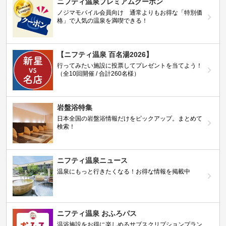
ニフティ温泉プレミアムクーポン
ノジマモバイル会員向け 通常よりもお得な「特別価
格」で人気の温泉を満喫できる！
【ニフティ温泉 百名湯2026】
行ってみたい施設に投票してプレゼントを当てよう！
（全10回開催 / 合計260名様）
岩盤浴特集
日本全国の岩盤浴情報だけをピックアップ。まとめて
検索！
ニフティ温泉ニュース
温泉にもっと行きたくなる！お得な情報を掲載中
ニフティ温泉 おふろパス
温浴施設をお得に楽しめるサブスクリプションプラン