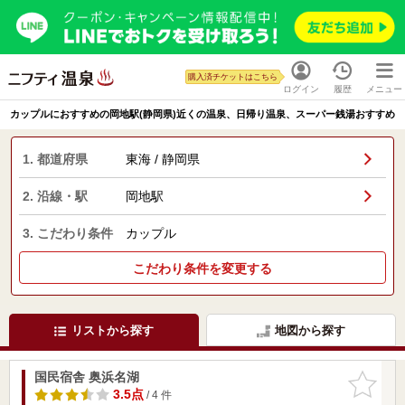
購入済チケットはこちら
ログイン
履歴
メニュー
カップルにおすすめの岡地駅(静岡県)近くの温泉、日帰り温泉、スーパー銭湯おすすめ
1. 都道府県
東海 / 静岡県
2. 沿線・駅
岡地駅
3. こだわり条件
カップル
こだわり条件を変更する
リストから探す
地図から探す
国民宿舎 奥浜名湖
お気に入
りに追加
3.5点
/ 4 件