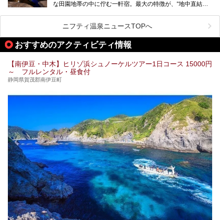
な田園地帯の中に佇む一軒宿。最大の特徴が、“地中直結か
ティなどを一挙にまとめピックアップ。伊豆稲取温泉を訪れ
け流し”と呼ばれるこの宿独自の湯使い(温泉供給方法)です。
る際の参考にしてくださいね！
地下に眠る源泉を加水・加温・消毒無し、さらには途中過程
で空気にも触れさせることなく浴槽まで提供。「究極の源泉
ニフティ温泉ニュースTOPへ
かけ流し」と言っても決して過言ではありません。
今回、桜田温泉「山芳園」の“温泉”を中心に、その魅力を詳
おすすめのアクティビティ情報
細レポート。また口コミの評判も非常に高い宿であり、客室
や食事も併せて徹底紹介します！
【南伊豆・中木】ヒリゾ浜シュノーケルツアー1日コース 15000円
～ フルレンタル・昼食付
静岡県賀茂郡南伊豆町