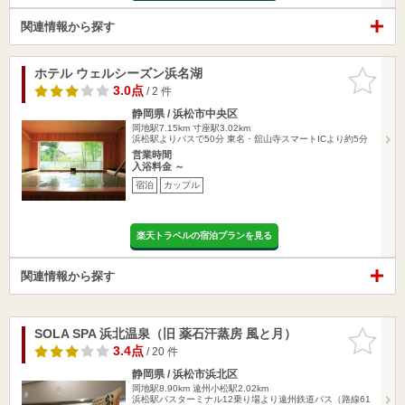
関連情報から探す
ホテル ウェルシーズン浜名湖
お気に入
りに追加
3.0点
/ 2 件
静岡県 / 浜松市中央区
岡地駅7.15km
寸座駅3.02km
浜松駅よりバスで50分 東名・舘山寺スマートICより約5分
営業時間
入浴料金 ～
宿泊
カップル
楽天トラベルの宿泊プランを見る
関連情報から探す
SOLA SPA 浜北温泉（旧 薬石汗蒸房 風と月）
お気に入
りに追加
3.4点
/ 20 件
静岡県 / 浜松市浜北区
岡地駅8.90km
遠州小松駅2.02km
浜松駅バスターミナル12乗り場より遠州鉄道バス（路線61