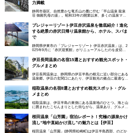
力満載
静岡市葵区、自然豊かな竜爪山の麓に佇む「平山温泉 龍泉
荘 御殿乳母の湯」。昭和33年の開業以来、多くの温泉マニ
アや地元の方々に愛され続けている、知る人ぞ知る鄙び系の
極上温泉です。お湯はもちろん、実はグルメも揃っているん
プレジャーリゾート伊豆赤沢温泉を徹底紹介！進化
です。多くのファンを持つ、その圧倒的なこだわりと魅力を
する絶景の赤沢日帰り温泉館から、ホテル、スパま
解説します。
で
静岡県伊東市の「プレジャーリゾート 伊豆赤沢温泉」は、2
025年9月に「赤沢迎賓館」がリニューアルしたのを皮切り
に、12月には「赤沢温泉ホテル」、「赤沢日帰り温泉
館」、「RED 28 HOTEL」がリニューアル。さらにこのあ
伊豆長岡温泉の名宿15選とおすすめ観光スポット・
とグランピング施設のGRAX EARTH FIELD（グラックスア
グルメまとめ
ースフィールド）、大型屋内アミューズメント施設のPLEA
SURE ARENA（プレジャーアリーナ）がぞくぞくオープン
伊豆長岡温泉は、静岡県の伊豆半島の根元に近い部分にある
予定。
温泉郷。伊豆の玄関口にあたり、伊豆観光の拠点に最適な立
地です。首都圏や名古屋圏からのアクセスが良く、宿泊はも
温泉は海一望の絶景、伊豆の幸満載の食や、全天候型のレジ
ちろん日帰りでも楽しめるのが魅力です。
ャー施設など、現在リニューアルオープンしている施設を中
稲取温泉の名宿8選とおすすめ観光スポット・グル
心に、家族連れでも大人だけでも、おひとりさまでも多彩な
メまとめ
この記事では、伊豆長岡温泉の歴史や魅力、おすすめの宿を
楽しみ方ができる「プレジャーリゾート 伊豆赤沢温泉」を
ピックアップ。周辺の観光・グルメスポットや日帰りで入れ
じっくり紹介します！
稲取温泉は、伊豆半島の東側にある温泉地のひとつ。海と山
る温泉施設も紹介します！
に囲まれたこぢんまりとした街ながら、温泉あり、グルメあ
───
り、見どころも多彩にあり、と魅力たっぷりの場所です。東
提供元：株式会社カトープレジャーグループ【PR】
京からは約2時間30分、直通電車もありアクセスしやすいの
この記事はプレジャーリゾート 伊豆赤沢温泉のPR記事で
桜田温泉「山芳園」宿泊レポート！究極の源泉かけ
もうれしいところ。
す。
流し“地中直結かけ流し”の魅力とは【伊豆】
この記事では、稲取温泉での宿泊におすすめの宿や日帰りで
桜田温泉「山芳園」(静岡県松崎町)は伊豆半島西部、のどか
入れる温泉施設、チェックしたい観光スポットやアクティビ