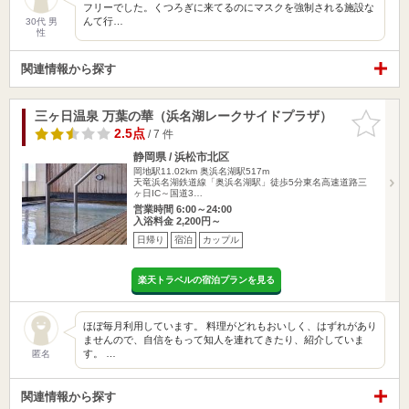
フリーでした。くつろぎに来てるのにマスクを強制される施設な
んて行…
30代 男
性
関連情報から探す
三ヶ日温泉 万葉の華（浜名湖レークサイドプラザ）
お気に入
りに追加
2.5点
/ 7 件
静岡県 / 浜松市北区
岡地駅11.02km
奥浜名湖駅517m
天竜浜名湖鉄道線「奥浜名湖駅」徒歩5分東名高速道路三
ヶ日IC～国道3…
営業時間 6:00～24:00
入浴料金 2,200円～
日帰り
宿泊
カップル
楽天トラベルの宿泊プランを見る
ほぼ毎月利用しています。 料理がどれもおいしく、はずれがあり
ませんので、自信をもって知人を連れてきたり、紹介していま
す。 …
匿名
関連情報から探す