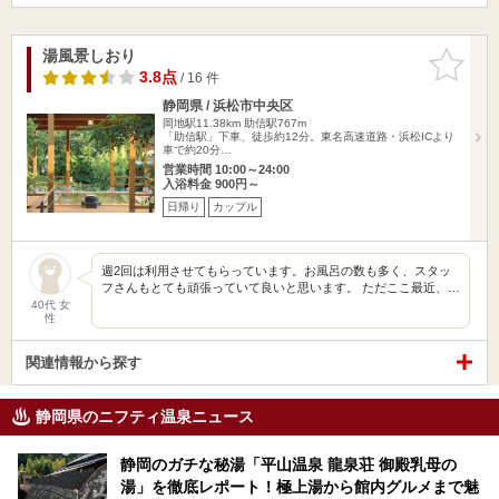
湯風景しおり
お気に入
りに追加
3.8点
/ 16 件
静岡県 / 浜松市中央区
岡地駅11.38km
助信駅767m
「助信駅」下車、徒歩約12分。東名高速道路・浜松ICより
車で約20分…
営業時間 10:00～24:00
入浴料金 900円～
日帰り
カップル
週2回は利用させてもらっています。お風呂の数も多く、スタッ
フさんもとても頑張っていて良いと思います。 ただここ最近、…
40代 女
性
関連情報から探す
静岡県のニフティ温泉ニュース
静岡のガチな秘湯「平山温泉 龍泉荘 御殿乳母の
湯」を徹底レポート！極上湯から館内グルメまで魅