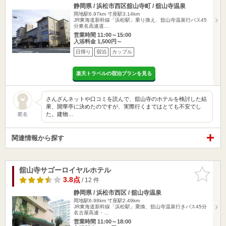
静岡県 / 浜松市西区舘山寺町 / 舘山寺温泉
岡地駅6.97km
寸座駅3.14km
JR東海道新幹線「浜松駅」乗り換え、舘山寺温泉行バス45
分東名高速道…
営業時間 11:00～15:00
入浴料金 1,500円～
日帰り
宿泊
カップル
楽天トラベルの宿泊プランを見る
さんざんネットや口コミを読んで、舘山寺のホテルを検討した結
果、開華亭に決めたのですが、実際行くまではとても不安でし
た。建物…
匿名
関連情報から探す
舘山寺サゴーロイヤルホテル
お気に入
りに追加
3.8点
/ 12 件
静岡県 / 浜松市西区 / 舘山寺温泉
岡地駅6.98km
寸座駅2.49km
JR東海道新幹線「浜松駅」乗換、舘山寺温泉行きバス45分
名古屋高速・…
営業時間 11:00～18:00