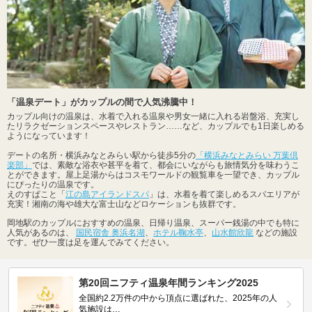
「温泉デート」がカップルの間で人気沸騰中！
カップル向けの温泉は、水着で入れる温泉や男女一緒に入れる岩盤浴、充実し
たリラクゼーションスペースやレストラン……など、カップルでも1日楽しめる
ようになっています！
デートの名所・横浜みなとみらい駅から徒歩5分の
「横浜みなとみらい 万葉倶
楽部」
では、素敵な浴衣や甚平を着て、都会にいながらも旅情気分を味わうこ
とができます。屋上足湯からはコスモワールドの観覧車を一望でき、カップル
にぴったりの温泉です。
えのすぱこと「
江の島アイランドスパ
」は、水着を着て楽しめるスパエリアが
充実！湘南の海や雄大な富士山などロケーションも抜群です。
岡地駅のカップルにおすすめの温泉、日帰り温泉、スーパー銭湯の中でも特に
人気があるのは、
国民宿舎 奥浜名湖
、
ホテル鞠水亭
、
山水館欣龍
などの施設
です。ぜひ一度は足を運んでみてください。
第20回ニフティ温泉年間ランキング2025
全国約2.2万件の中から頂点に選ばれた、2025年の人
気施設は…