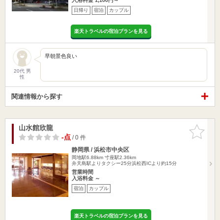
日帰り
宿泊
カップル
楽天トラベルの宿泊プランを見る
早朝景色良い
20代 男
性
関連情報から探す
山水館欣龍
お気に入
りに追加
-点
/ 0 件
静岡県 / 浜松市中央区
岡地駅6.88km
寸座駅2.36km
弁天島駅よりタクシー25分浜松西ICより約15分
営業時間
入浴料金 ～
宿泊
カップル
楽天トラベルの宿泊プランを見る