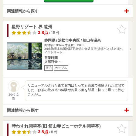
関連情報から探す
星野リゾート 界 遠州
お気に入
りに追加
3.8点
/ 15 件
静岡県 / 浜松市中央区 / 舘山寺温泉
岡地駅6.93km
寸座駅3.19km
JR東海道本線浜松駅下車舘山寺温泉行(遠鉄バス)浜名湖ベ
イストリート…
営業時間
入浴料金 ～
宿泊
カップル
リニューアルされた後で館内はとっても綺麗で洗練された空間で
した。お茶の飲み比べ体験やお茶っ葉を部屋に持って帰って飲む
ことが…
20代 女
性
関連情報から探す
時わすれ開華亭(旧 舘山寺ビューホテル開華亭)
お気に入
りに追加
3.8点
/ 8 件