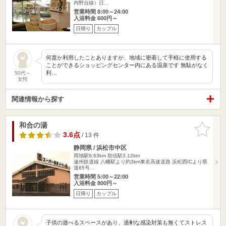
内野台線）日…
営業時間 8:00～24:00
入浴料金 600円～
日帰り
カップル
何度か利用したことありますが、地域に密着して手軽に使用する
ことができるショッピングセンター内にある温泉です 無駄がなく
利…
50代～
女性
関連情報から探す
和合の湯
お気に入
りに追加
3.6点
/ 13 件
静岡県 / 浜松市中区
岡地駅9.63km
助信駅3.12km
遠州鉄道線 八幡駅より約3km東名高速道路 浜松西ICより県
道65号…
営業時間 5:00～22:00
入浴料金 800円～
日帰り
カップル
子供の遊べるスペースがあり、過剰な感染対策も無くてストレス