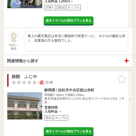
入浴料金 1,000円～
日帰り
宿泊
カップル
楽天トラベルの宿泊プランを見る
屋上の露天風呂は本当に開放的で絶景だった。 ホテルの施設も良
く、従業員の方も親切でした。
50代～
男性
関連情報から探す
旅館 ふじや
お気に入
りに追加
-点
/ 0 件
静岡県 / 浜松市中央区舘山寺町
岡地駅7.08km
寸座駅2.68km
東名高速浜松西ICから15分 舘山寺スマートICから5分 ＪＲ
浜…
営業時間
入浴料金 ～
宿泊
カップル
楽天トラベルの宿泊プランを見る