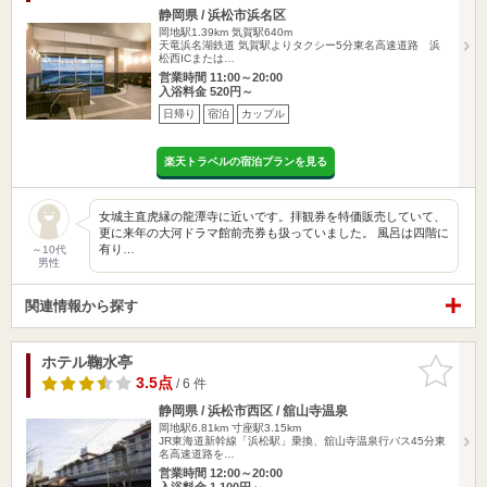
静岡県 / 浜松市浜名区
岡地駅1.39km
気賀駅640m
天竜浜名湖鉄道 気賀駅よりタクシー5分東名高速道路 浜
松西ICまたは…
営業時間 11:00～20:00
入浴料金 520円～
日帰り
宿泊
カップル
楽天トラベルの宿泊プランを見る
女城主直虎縁の龍潭寺に近いです。拝観券を特価販売していて、
更に来年の大河ドラマ館前売券も扱っていました。 風呂は四階に
有り…
～10代
男性
関連情報から探す
ホテル鞠水亭
お気に入
りに追加
3.5点
/ 6 件
静岡県 / 浜松市西区 / 舘山寺温泉
岡地駅6.81km
寸座駅3.15km
JR東海道新幹線「浜松駅」乗換、舘山寺温泉行バス45分東
名高速道路を…
営業時間 12:00～20:00
入浴料金 1,100円～