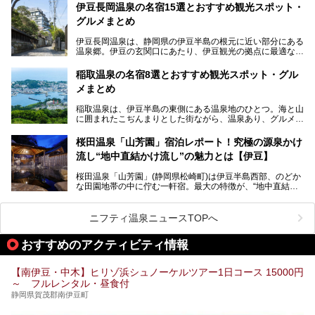
館」、「RED 28 HOTEL」がリニューアル。さらにこのあ
伊豆長岡温泉の名宿15選とおすすめ観光スポット・
とグランピング施設のGRAX EARTH FIELD（グラックスア
グルメまとめ
ースフィールド）、大型屋内アミューズメント施設のPLEA
SURE ARENA（プレジャーアリーナ）がぞくぞくオープン
伊豆長岡温泉は、静岡県の伊豆半島の根元に近い部分にある
予定。
温泉郷。伊豆の玄関口にあたり、伊豆観光の拠点に最適な立
地です。首都圏や名古屋圏からのアクセスが良く、宿泊はも
温泉は海一望の絶景、伊豆の幸満載の食や、全天候型のレジ
ちろん日帰りでも楽しめるのが魅力です。
ャー施設など、現在リニューアルオープンしている施設を中
稲取温泉の名宿8選とおすすめ観光スポット・グル
心に、家族連れでも大人だけでも、おひとりさまでも多彩な
メまとめ
この記事では、伊豆長岡温泉の歴史や魅力、おすすめの宿を
楽しみ方ができる「プレジャーリゾート 伊豆赤沢温泉」を
ピックアップ。周辺の観光・グルメスポットや日帰りで入れ
じっくり紹介します！
稲取温泉は、伊豆半島の東側にある温泉地のひとつ。海と山
る温泉施設も紹介します！
に囲まれたこぢんまりとした街ながら、温泉あり、グルメあ
───
り、見どころも多彩にあり、と魅力たっぷりの場所です。東
提供元：株式会社カトープレジャーグループ【PR】
京からは約2時間30分、直通電車もありアクセスしやすいの
この記事はプレジャーリゾート 伊豆赤沢温泉のPR記事で
桜田温泉「山芳園」宿泊レポート！究極の源泉かけ
もうれしいところ。
す。
流し“地中直結かけ流し”の魅力とは【伊豆】
この記事では、稲取温泉での宿泊におすすめの宿や日帰りで
桜田温泉「山芳園」(静岡県松崎町)は伊豆半島西部、のどか
入れる温泉施設、チェックしたい観光スポットやアクティビ
な田園地帯の中に佇む一軒宿。最大の特徴が、“地中直結か
ティなどを一挙にまとめピックアップ。伊豆稲取温泉を訪れ
け流し”と呼ばれるこの宿独自の湯使い(温泉供給方法)です。
る際の参考にしてくださいね！
地下に眠る源泉を加水・加温・消毒無し、さらには途中過程
で空気にも触れさせることなく浴槽まで提供。「究極の源泉
ニフティ温泉ニュースTOPへ
かけ流し」と言っても決して過言ではありません。
今回、桜田温泉「山芳園」の“温泉”を中心に、その魅力を詳
おすすめのアクティビティ情報
細レポート。また口コミの評判も非常に高い宿であり、客室
や食事も併せて徹底紹介します！
【南伊豆・中木】ヒリゾ浜シュノーケルツアー1日コース 15000円
～ フルレンタル・昼食付
静岡県賀茂郡南伊豆町