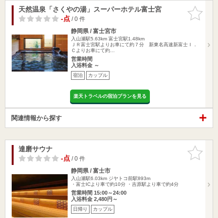
天然温泉「さくやの湯」スーパーホテル富士宮
お気に入
りに追加
-点
/ 0 件
静岡県 / 富士宮市
入山瀬駅5.63km
富士宮駅1.48km
ＪＲ富士宮駅よりお車にて約７分 新東名高速新富士Ｉ．
Ｃよりお車にて約…
営業時間
入浴料金 ～
宿泊
カップル
楽天トラベルの宿泊プランを見る
関連情報から探す
達磨サウナ
お気に入
りに追加
-点
/ 0 件
静岡県 / 富士市
入山瀬駅6.03km
ジヤトコ前駅893m
・富士ICより車で約10分 ・吉原駅より車で約4分
営業時間 15:00～24:00
入浴料金 2,480円～
日帰り
カップル