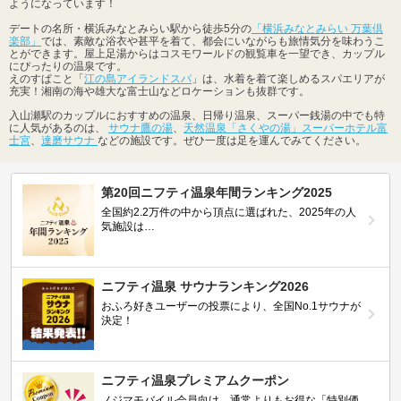
ようになっています！
デートの名所・横浜みなとみらい駅から徒歩5分の
「横浜みなとみらい 万葉倶
楽部」
では、素敵な浴衣や甚平を着て、都会にいながらも旅情気分を味わうこ
とができます。屋上足湯からはコスモワールドの観覧車を一望でき、カップル
にぴったりの温泉です。
えのすぱこと「
江の島アイランドスパ
」は、水着を着て楽しめるスパエリアが
充実！湘南の海や雄大な富士山などロケーションも抜群です。
入山瀬駅のカップルにおすすめの温泉、日帰り温泉、スーパー銭湯の中でも特
に人気があるのは、
サウナ鷹の湯
、
天然温泉「さくやの湯」スーパーホテル富
士宮
、
達磨サウナ
などの施設です。ぜひ一度は足を運んでみてください。
第20回ニフティ温泉年間ランキング2025
全国約2.2万件の中から頂点に選ばれた、2025年の人
気施設は…
ニフティ温泉 サウナランキング2026
おふろ好きユーザーの投票により、全国No.1サウナが
決定！
ニフティ温泉プレミアムクーポン
ノジマモバイル会員向け 通常よりもお得な「特別価