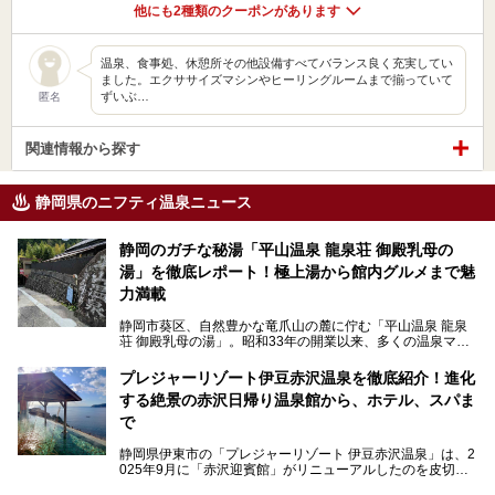
他にも2種類のクーポンがあります
温泉、食事処、休憩所その他設備すべてバランス良く充実してい
ました。エクササイズマシンやヒーリングルームまで揃っていて
ずいぶ…
匿名
関連情報から探す
静岡県のニフティ温泉ニュース
静岡のガチな秘湯「平山温泉 龍泉荘 御殿乳母の
湯」を徹底レポート！極上湯から館内グルメまで魅
力満載
静岡市葵区、自然豊かな竜爪山の麓に佇む「平山温泉 龍泉
荘 御殿乳母の湯」。昭和33年の開業以来、多くの温泉マニ
アや地元の方々に愛され続けている、知る人ぞ知る鄙び系の
極上温泉です。お湯はもちろん、実はグルメも揃っているん
プレジャーリゾート伊豆赤沢温泉を徹底紹介！進化
です。多くのファンを持つ、その圧倒的なこだわりと魅力を
する絶景の赤沢日帰り温泉館から、ホテル、スパま
解説します。
で
静岡県伊東市の「プレジャーリゾート 伊豆赤沢温泉」は、2
025年9月に「赤沢迎賓館」がリニューアルしたのを皮切り
に、12月には「赤沢温泉ホテル」、「赤沢日帰り温泉