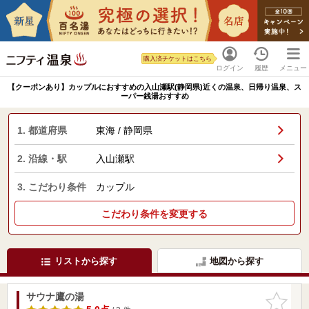
購入済チケットはこちら
ログイン
履歴
メニュー
【クーポンあり】カップルにおすすめの入山瀬駅(静岡県)近くの温泉、日帰り温泉、ス
ーパー銭湯おすすめ
1. 都道府県
東海 / 静岡県
2. 沿線・駅
入山瀬駅
3. こだわり条件
カップル
こだわり条件を変更する
リストから探す
地図から探す
サウナ鷹の湯
お気に入
りに追加