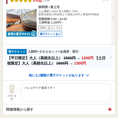
5.0点
/ 3 件
静岡県 / 富士市
入山瀬駅1.13km
富士根駅1.72km
新東名新富士料金所より国道139号と県道88号経由
営業時間 9:00～23:00
入浴料金 1,100円～
日帰り
カップル
電子チケットあり
入館料+タオルセット+会員券 割引
電子チケット
【平日限定】大人（高校生以上）
1500円
→
1200円
【土日
祝限定】大人（高校生以上）
1600円
→
1300円
他にも1種類の電子チケットがあります
バレルサウナ最高です！
20代 女
性
関連情報から探す