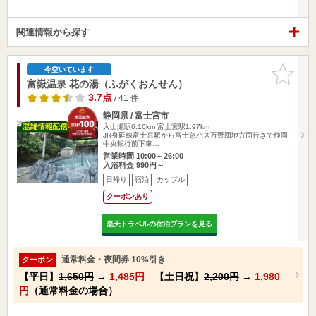
関連情報から探す
お気に入
今空いています
りに追加
富嶽温泉 花の湯（ふがくおんせん）
3.7点
/ 41 件
静岡県 / 富士宮市
入山瀬駅6.16km
富士宮駅1.97km
JR身延線富士宮駅から富士急バス万野団地方面行きで静岡
中央銀行前下車…
営業時間 10:00～26:00
入浴料金 990円～
日帰り
宿泊
カップル
クーポンあり
楽天トラベルの宿泊プランを見る
通常料金・夜間券 10%引き
クーポン
【平日】
1,650円
→
1,485円
【土日祝】
2,200円
→
1,980
円
（通常料金の場合）