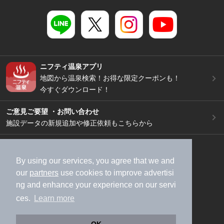
ニフティ温泉アプリ
地図から温泉検索！お得な限定クーポンも！
今すぐダウンロード！
ご意見ご要望 ・お問い合わせ
施設データの新規追加や修正依頼もこちらから
スマートフォン
/
PC
加盟店募集（資料請求）
広告出稿のご案内
By using our services, you agree that we and
our
partners
use cookies to improve advertisi
利用規約
ライフスタイルMEMBERS+規約
ng and enhance your experience on our servi
特定商取引法に基づく表記
ヘルプ
採用情報
ces.
Learn more
運営会社
個人情報保護ポリシー
©NIFTY Lifestyle Co., Ltd.